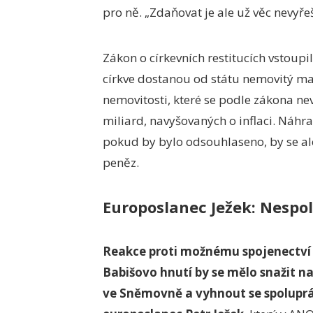
pro ně. „Zdaňovat je ale už věc nevyřeš
Zákon o církevních restitucích vstoupi
církve dostanou od státu nemovitý ma
nemovitosti, které se podle zákona nev
miliard, navyšovaných o inflaci. Náhr
pokud by bylo odsouhlaseno, by se al
peněz.
Europoslanec Ježek: Nespo
Reakce proti možnému spojenectví 
Babišovo hnutí by se mělo snažit n
ve Sněmovně a vyhnout se spoluprá