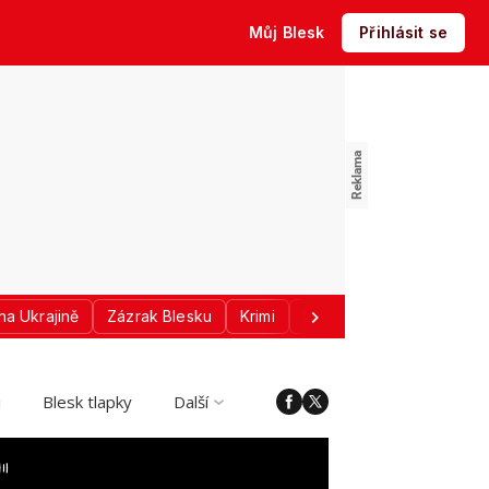
Můj Blesk
Přihlásit se
na Ukrajině
Zázrak Blesku
Krimi
Donald Trump
Sport
i
Blesk tlapky
Další