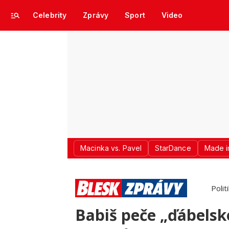
Celebrity
Zprávy
Sport
Video
Macinka vs. Pavel
StarDance
Made i
Polit
Babiš peče „ďábelsko