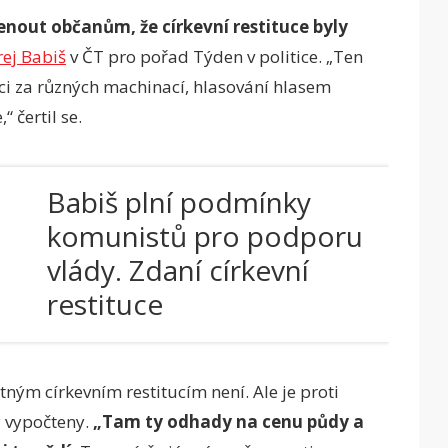
enout občanům, že církevní restituce byly
ej Babiš
v ČT pro pořad Týden v politice. „Ten
ci za různých machinací, hlasování hlasem
čertil se.
Babiš plní podmínky
komunistů pro podporu
vlády. Zdaní církevní
restituce
otným církevním restitucím není. Ale je proti
y vypočteny.
„Tam ty odhady na cenu půdy a