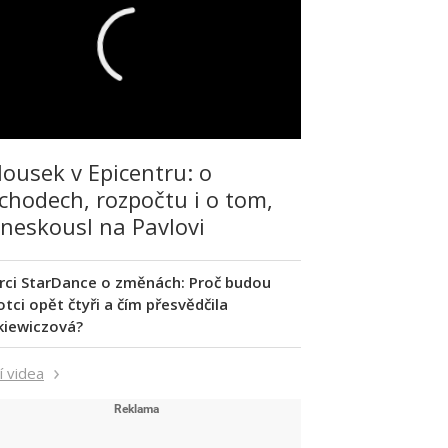
lousek v Epicentru: o
chodech, rozpočtu i o tom,
 neskousl na Pavlovi
rci StarDance o změnách: Proč budou
tci opět čtyři a čím přesvědčila
kiewiczová?
í videa