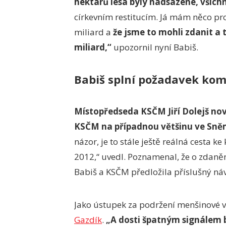
hektarů lesa byly nadsazené, všichn
církevním restitucím. Já mám něco pr
miliard a
že jsme to mohli zdanit a
miliard,“
upozornil nyní Babiš.
Babiš splní požadavek kom
Místopředseda KSČM Jiří Dolejš nov
KSČM na případnou většinu ve Sn
názor, je to stále ještě reálná cesta k
2012,“ uvedl. Poznamenal, že o zdanění
Babiš a KSČM předložila příslušný ná
Jako ústupek za podržení menšinové v
Gazdík
.
„A dosti špatným signálem b