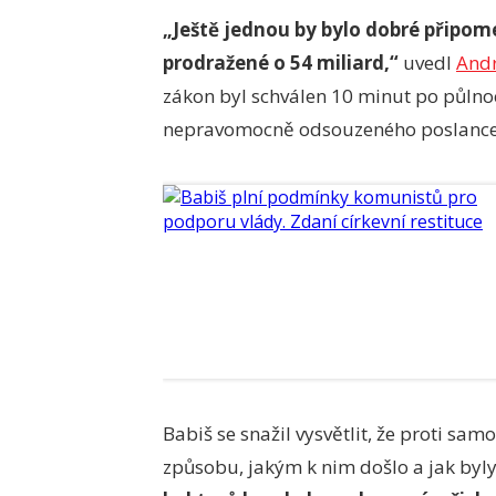
„Ještě jednou by bylo dobré připom
prodražené o 54 miliard,“
uvedl
Andr
zákon byl schválen 10 minut po půlno
nepravomocně odsouzeného poslance,“ 
Babiš se snažil vysvětlit, že proti sam
způsobu, jakým k nim došlo a jak byl