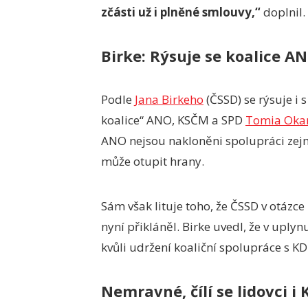
zčásti už i plněné smlouvy,“
doplnil.
Birke: Rýsuje se koalice A
Podle
Jana Birkeho
(ČSSD) se rýsuje i 
koalice“ ANO, KSČM a SPD
Tomia Oka
ANO nejsou nakloněni spolupráci zejm
může otupit hrany.
Sám však lituje toho, že ČSSD v otázce 
nyní přikláněl. Birke uvedl, že v upl
kvůli udržení koaliční spolupráce s K
Nemravné, čílí se lidovci i