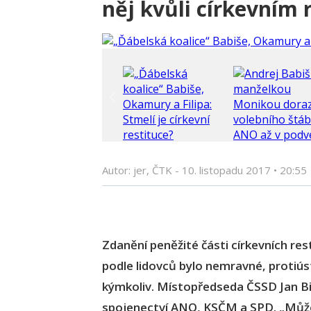
něj kvůli církevním 
Autor: jer, ČTK -
10. listopadu 2017
•
20:55
Zdanění peněžité části církevních res
podle lidovců bylo nemravné, protiústa
kýmkoliv. Místopředseda ČSSD Jan Bir
spojenectví ANO, KSČM a SPD. „Může 