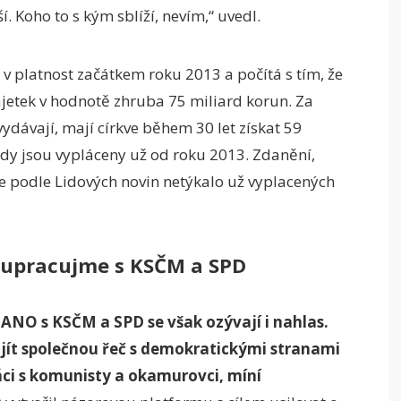
í. Koho to s kým sblíží, nevím,“ uvedl.
l v platnost začátkem roku 2013 a počítá s tím, že
jetek v hodnotě zhruba 75 miliard korun. Za
ydávají, mají církve během 30 let získat 59
ady jsou vypláceny už od roku 2013. Zdanění,
e podle Lidových novin netýkalo už vyplacených
lupracujme s KSČM a SPD
ANO s KSČM a SPD se však ozývají i nahlas.
ajít společnou řeč s demokratickými stranami
ci s komunisty a okamurovci, míní