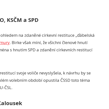
NO, KSČM a SPD
s ohledem na zdaněné církevní restituce „ďábelská
mury
. Birke však míní, že všichni členové hnutí
éna s hnutím SPD a zdanění církevních restitucí
restitucí svoje voliče nevyslyšela, k návrhu by se
ynulém volebním období opustila ČSSD toto téma
DU-ČSL.
 Kalousek