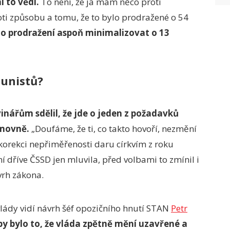
i to vědí.
To není, že já mám něco proti
oti způsobu a tomu, že to bylo prodražené o 54
 to prodražení aspoň minimalizovat o 13
unistů?
inářům sdělil, že jde o jeden z požadavků
ěmovně.
„Doufáme, že ti, co takto hovoří, nezmění
e korekci nepřiměřenosti daru církvím z roku
 dříve ČSSD jen mluvila, před volbami to zmínil i
vrh zákona.
lády vidí návrh šéf opozičního hnutí STAN
Petr
y bylo to, že vláda zpětně mění uzavřené a