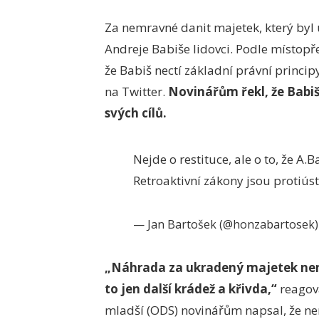
Za nemravné danit majetek, který byl
Andreje Babiše lidovci. Podle místop
že Babiš nectí základní právní princip
na Twitter.
Novinářům řekl, že Babiš 
svých cílů.
Nejde o restituce, ale o to, že A.
Retroaktivní zákony jsou protiús
— Jan Bartošek (@honzabartosek
„Náhrada za ukradený majetek nen
to jen další krádež a křivda,“
reagova
mladší (ODS) novinářům napsal, že nen