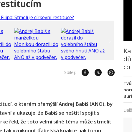
restitucím
Ka
dů
co
Sdílej:
Tvů
poro
Bur
titucí, o kterém přemýšlí Andrej Babiš (ANO), by
Dalš
vní a ukazuje, že Babiš se neštítí spojit s
ke řekl, že toto velmi silné téma může stmelit
tak vzniknout ďábelská koalice, jak tomu