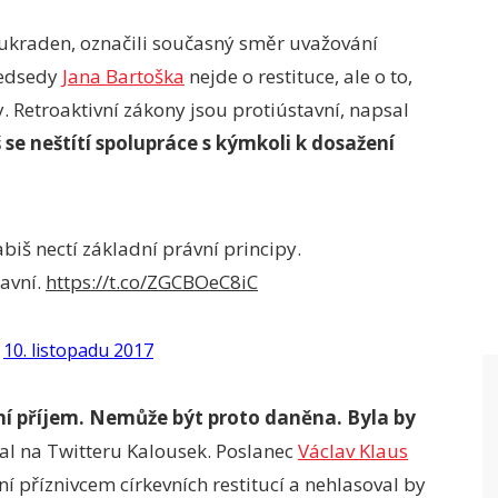
 ukraden, označili současný směr uvažování
ředsedy
Jana Bartoška
nejde o restituce, ale o to,
y. Retroaktivní zákony jsou protiústavní, napsal
se neštítí spolupráce s kýmkoli k dosažení
Babiš nectí základní právní principy.
tavní.
https://t.co/ZGCBOeC8iC
)
10. listopadu 2017
í příjem. Nemůže být proto daněna. Byla by
l na Twitteru Kalousek. Poslanec
Václav Klaus
í příznivcem církevních restitucí a nehlasoval by