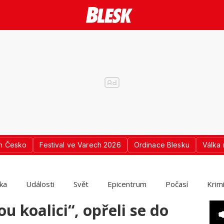
n Česko
Festival ve Varech 2026
Ordinace Blesku
Válka 
ika
Události
Svět
Epicentrum
Počasí
Krim
u koalici“, opřeli se do