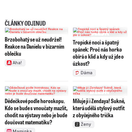
ČLÁNKY ODJINUD
Brzobohatý se už neudržel!
Tropické noci a špatný
Reakce na Danielu v bizarním
spánek: Proč nás horko
oblečku
obírá o klid a kdy už jde o
úzkost?
Aha!
Dáma
Dědečkové podle horoskopu.
Miluje ji i Zendaya! Sukně,
Kdo se bude s vnoučaty mazlit,
která udělá stylový outfit
chodit na výstavy nebo je bude
z obyčejného trička
doučovat matematiku?
Ženy
Maminka