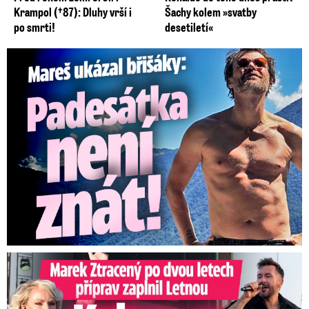
Krampol (†87): Dluhy vrší i
Šachy kolem »svatby
po smrti!
desetiletí«
Mareš v dokonalé formě ukázal břišáky: Padesátka není znát
Marek Ztracený na Letné: Pártlová stopla koncert