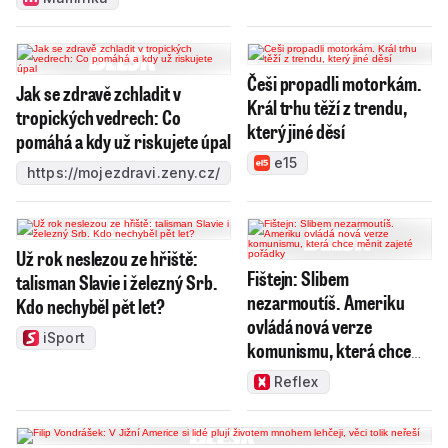
Češi propadli motorkám.
Jak se zdravě zchladit v
Král trhu těží z trendu,
tropických vedrech: Co
který jiné děsí
pomáhá a kdy už riskujete úpal
e15
https://mojezdravi.zeny.cz/
Už rok neslezou ze hřiště:
Fištejn: Slibem
talisman Slavie i železný Srb.
nezarmoutíš. Ameriku
Kdo nechyběl pět let?
ovládá nová verze
iSport
komunismu, která chce
měnit zajeté pořádky
Reflex