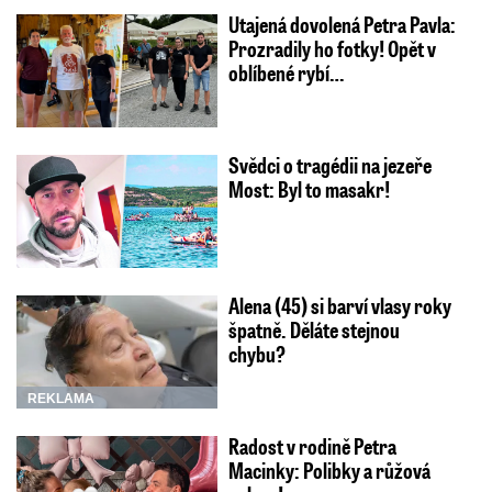
Utajená dovolená Petra Pavla:
Prozradily ho fotky! Opět v
oblíbené rybí…
Svědci o tragédii na jezeře
Most: Byl to masakr!
Alena (45) si barví vlasy roky
špatně. Děláte stejnou
chybu?
REKLAMA
Radost v rodině Petra
Macinky: Polibky a růžová