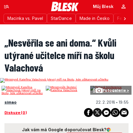
Můj Blesk
Macinka vs. Pavel
StarDance
Made in Česko
Festiva
„Nesvěřila se ani doma.“ Kvůli
utýrané učitelce míří na školu
Valachová
9
Fotogalerie >
simao
22. 2. 2016 • 19:55
Diskuze (0)
Jak vám má Google doporučovat Blesk?