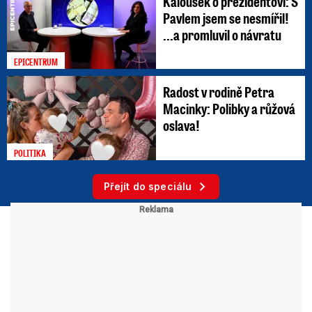
Kalousek o prezidentovi: S
Pavlem jsem se nesmířil!
...a promluvil o návratu
EPICENTRUM
Radost v rodině Petra
Macinky: Polibky a růžová
oslava!
POLITIKA
Přejít do speciálu