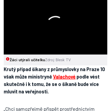
Žáci utýrali učitelku
Zdroj: Blesk TV
Krutý případ šikany z průmyslovky na Praze 10
však může ministryně
Valachové
podle vést
skutečně i k tomu, že se o šikaně bude více
mluvit na veřejnosti.
„Chci samozřejmě přispět prostřednictvím