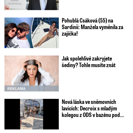
Pohublá Csáková (55) na
Sardinii: Manžela vyměnila za
zajíčka!
Jak spolehlivě zakryjete
šediny? Tohle musíte znát
REKLAMA
Nová láska ve sněmovních
lavicích: Decroix s mladým
kolegou z ODS v bazénu pod…