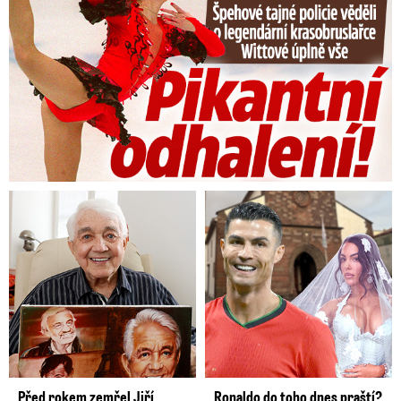
Před rokem zemřel Jiří
Ronaldo do toho dnes praští?