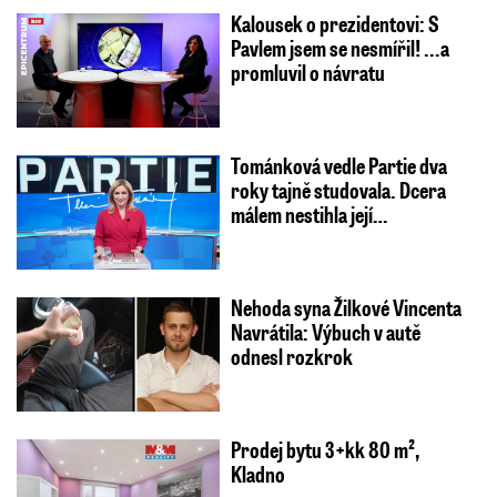
Kalousek o prezidentovi: S
Pavlem jsem se nesmířil! ...a
promluvil o návratu
Tománková vedle Partie dva
roky tajně studovala. Dcera
málem nestihla její…
Nehoda syna Žilkové Vincenta
Navrátila: Výbuch v autě
odnesl rozkrok
Prodej bytu 3+kk 80 m²,
Kladno