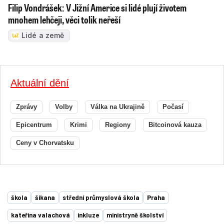
Filip Vondrášek: V Jižní Americe si lidé plují životem
mnohem lehčeji, věci tolik neřeší
Lidé a země
Aktuální dění
Zprávy
Volby
Válka na Ukrajině
Počasí
Epicentrum
Krimi
Regiony
Bitcoinová kauza
Ceny v Chorvatsku
škola
šikana
střední průmyslová škola
Praha
kateřina valachová
inkluze
ministryně školství