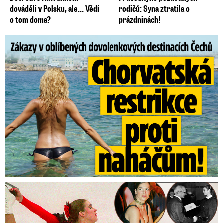
dováděli v Polsku, ale… Vědí
rodičů: Syna ztratila o
o tom doma?
prázdninách!
Zákazy v dovolenkových rájích: Restrikce proti naháčům!
Tajná policie špehovala krasobruslařku Wittovou: Pikantní ...