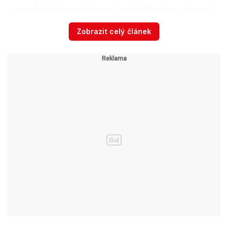
o ponižujícím zacházení velmi často nehovoří
ani se svými nejbližšími. Konec konců, ty
Zobrazit celý článek
informace z posledních dnů ukazují, že paní
učitelka se vlastně nesvěřila ani doma.
Ale
odmítám ty, kteří říkají, že to byla její vina, že si
měla stěžovat nebo měla to nahlásit vedení
školy dříve či včas,“ dodala
Valachová
.
Důležité jsou podle ministryně proto hlavně
preventivní mechanismy, aby k takovému
chování nedocházelo a pokud ano, tak aby
ostatní učitelé ani žáci nebyli lhostejní.
Video se připravuje ...
Tisková konference vedení školy