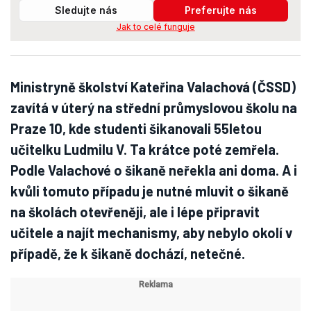
Sledujte nás
Preferujte nás
Jak to celé funguje
Ministryně školství Kateřina Valachová (ČSSD)
zavítá v úterý na střední průmyslovou školu na
Praze 10, kde studenti šikanovali 55letou
učitelku Ludmilu V. Ta krátce poté zemřela.
Podle Valachové o šikaně neřekla ani doma. A i
kvůli tomuto případu je nutné mluvit o šikaně
na školách otevřeněji, ale i lépe připravit
učitele a najít mechanismy, aby nebylo okolí v
případě, že k šikaně dochází, netečné.