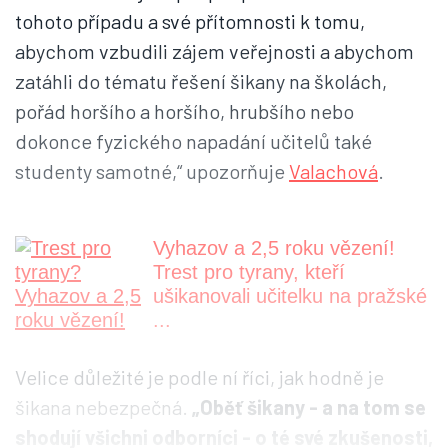
tohoto případu a své přítomnosti k tomu,
abychom vzbudili zájem veřejnosti a abychom
zatáhli do tématu řešení šikany na školách,
pořád horšího a horšího, hrubšího nebo
dokonce fyzického napadání učitelů také
studenty samotné,“ upozorňuje
Valachová
.
Vyhazov a 2,5 roku vězení!
Trest pro tyrany, kteří
ušikanovali učitelku na pražské
...
Velice důležité je podle ní říci, jak hodně je
šikana nebezpečná.
„Oběť šikany - a na tom se
shodují všichni odborníci - o té své zkušenosti,