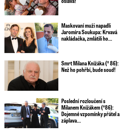
oslava!
Maskovaní muži napadli
Jaromíra Soukupa: Krvavá
nakládačka, zmlátili ho…
Smrt Milana Knížáka († 86):
Než ho pohřbí, bude soud!
Poslední rozloučení s
Milanem Knížákem (†86):
Dojemné vzpomínky přátel a
záplava…