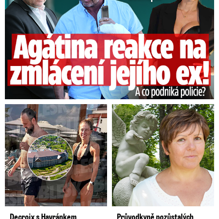
Decroix s Havránkem
Průvodkyně pozůstalých