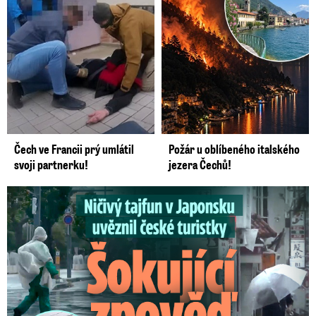
Čech ve Francii prý umlátil
Požár u oblíbeného italského
svoji partnerku!
jezera Čechů!
Ničivý tajfun uvěznil české turistky: Šokující zpověď