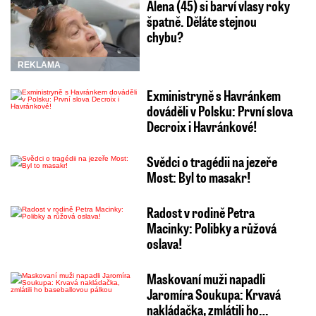
Alena (45) si barví vlasy roky
špatně. Děláte stejnou
chybu?
REKLAMA
Exministryně s Havránkem
dováděli v Polsku: První slova
Decroix i Havránkové!
Svědci o tragédii na jezeře
Most: Byl to masakr!
Radost v rodině Petra
Macinky: Polibky a růžová
oslava!
Maskovaní muži napadli
Jaromíra Soukupa: Krvavá
nakládačka, zmlátili ho…