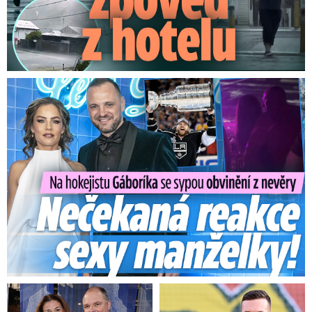
Na Gáboríka se sypou obvinění z nevěry: Reakce manželky!