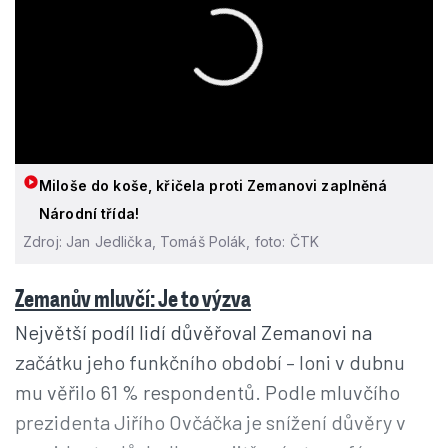
Miloše do koše, křičela proti Zemanovi zaplněná
Národní třída!
Zdroj: Jan Jedlička, Tomáš Polák, foto: ČTK
Zemanův mluvčí: Je to výzva
Největší podíl lidí důvěřoval Zemanovi na
začátku jeho funkčního období – loni v dubnu
mu věřilo 61 % respondentů. Podle mluvčího
prezidenta Jiřího Ovčáčka je snížení důvěry v