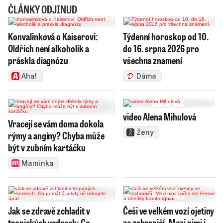
ČLÁNKY ODJINUD
Konvalinková o Kaiserovi:
Týdenní horoskop od 10.
Oldřich není alkoholik a
do 16. srpna 2026 pro
práskla diagnózu
všechna znamení
Aha!
Dáma
video Alena Mihulová
Vracejí se vám doma dokola
Ženy
rýmy a angíny? Chyba může
být v zubním kartáčku
Maminka
Jak se zdravě zchladit v
Češi ve velkém vozí ojetiny
tropických vedrech: Co
ze zahraničí. Mezi nimi i