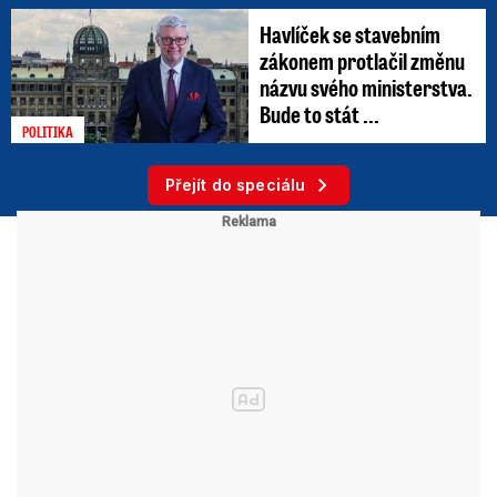
Havlíček se stavebním
zákonem protlačil změnu
názvu svého ministerstva.
Bude to stát ...
POLITIKA
Přejít do speciálu