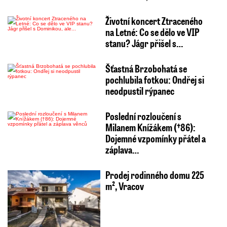
Životní koncert Ztraceného
na Letné: Co se dělo ve VIP
stanu? Jágr přišel s…
Šťastná Brzobohatá se
pochlubila fotkou: Ondřej si
neodpustil rýpanec
Poslední rozloučení s
Milanem Knížákem (†86):
Dojemné vzpomínky přátel a
záplava…
Prodej rodinného domu 225
m², Vracov