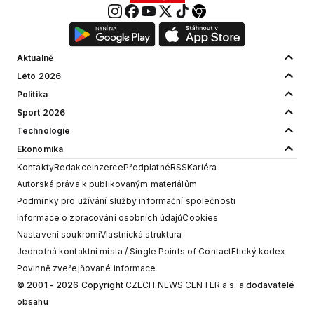
Aktuálně
Léto 2026
Politika
Sport 2026
Technologie
Ekonomika
Kontakty
Redakce
Inzerce
Předplatné
RSS
Kariéra
Autorská práva k publikovaným materiálům
Podmínky pro užívání služby informační společnosti
Informace o zpracování osobních údajů
Cookies
Nastavení soukromí
Vlastnická struktura
Jednotná kontaktní místa / Single Points of Contact
Etický kodex
Povinně zveřejňované informace
© 2001 - 2026 Copyright
CZECH NEWS CENTER a.s.
a dodavatelé
obsahu