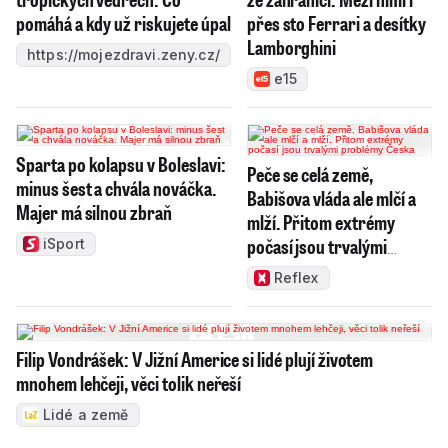
pomáhá a kdy už riskujete úpal
přes sto Ferrari a desítky
Lamborghini
https://mojezdravi.zeny.cz/
e15
Sparta po kolapsu v Boleslavi:
Peče se celá země,
minus šest a chvála nováčka.
Babišova vláda ale mlčí a
Majer má silnou zbraň
mlží. Přitom extrémy
počasí jsou trvalými
iSport
problémy Česka
Reflex
Filip Vondrášek: V Jižní Americe si lidé plují životem
mnohem lehčeji, věci tolik neřeší
Lidé a země