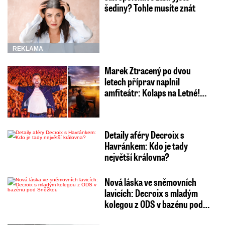
šediny? Tohle musíte znát
REKLAMA
Marek Ztracený po dvou
letech příprav naplnil
amfiteátr: Kolaps na Letné!…
Detaily aféry Decroix s
Havránkem: Kdo je tady
největší královna?
Nová láska ve sněmovních
lavicích: Decroix s mladým
kolegou z ODS v bazénu pod…