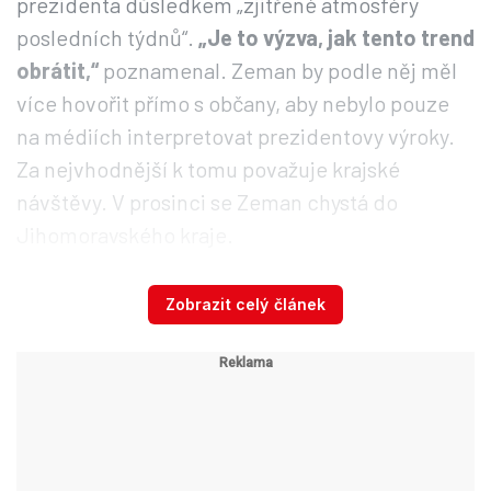
prezidenta důsledkem „zjitřené atmosféry
posledních týdnů“.
„Je to výzva, jak tento trend
obrátit,“
poznamenal. Zeman by podle něj měl
více hovořit přímo s občany, aby nebylo pouze
na médiích interpretovat prezidentovy výroky.
Za nejvhodnější k tomu považuje krajské
návštěvy. V prosinci se Zeman chystá do
Jihomoravského kraje.
Zobrazit celý článek
Vypískaný Zeman vzkázal
voličům: Červené karty nechte
doma!