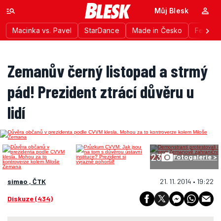
Můj Blesk
Macinka vs. Pavel
StarDance
Made in Česko
Festiva
Zemanův černý listopad a strmý
pád! Prezident ztrácí důvěru u
lidí
23
Fotogalerie >
simao , ČTK
21. 11. 2014 • 19:22
Diskuze (434)