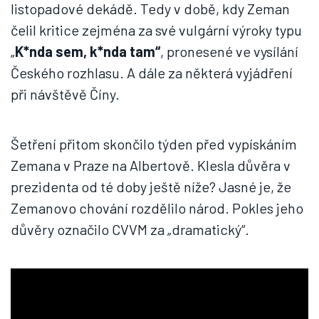
listopadové dekádě. Tedy v době, kdy Zeman
čelil kritice zejména za své vulgární výroky typu
„
K
*
nda sem, k
*
nda tam“
, pronesené ve vysílání
Českého rozhlasu. A dále za některá vyjádření
při návštěvě Číny.
Šetření přitom skončilo týden před vypískáním
Zemana v Praze na Albertově. Klesla důvěra v
prezidenta od té doby ještě níže? Jasné je, že
Zemanovo chování rozdělilo národ. Pokles jeho
důvěry označilo CVVM za „dramatický“.