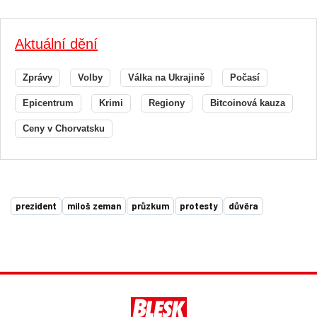
Aktuální dění
Zprávy
Volby
Válka na Ukrajině
Počasí
Epicentrum
Krimi
Regiony
Bitcoinová kauza
Ceny v Chorvatsku
prezident
miloš zeman
průzkum
protesty
důvěra