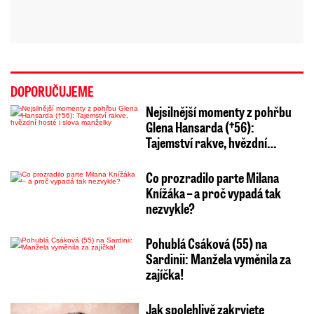
DOPORUČUJEME
Nejsilnější momenty z pohřbu
Glena Hansarda (†56):
Tajemství rakve, hvězdní…
Co prozradilo parte Milana
Knížáka – a proč vypadá tak
nezvykle?
Pohublá Csáková (55) na
Sardinii: Manžela vyměnila za
zajíčka!
Jak spolehlivě zakryjete