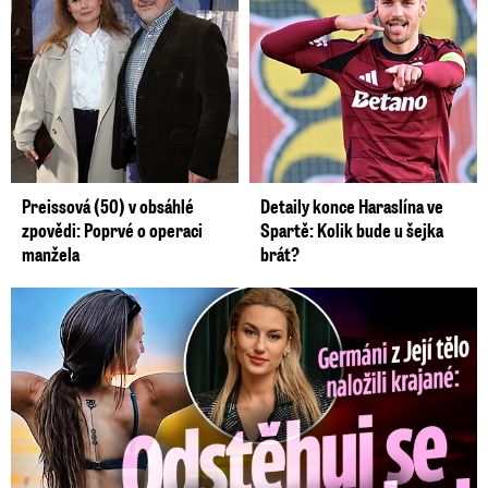
Preissová (50) v obsáhlé
Detaily konce Haraslína ve
zpovědi: Poprvé o operaci
Spartě: Kolik bude u šejka
manžela
brát?
Germáni z Jejího těla: Odstěhuj se, vzkázali jí krajané