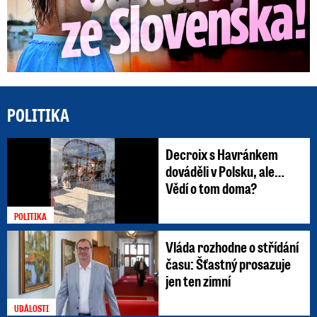
POLITIKA
Decroix s Havránkem
dováděli v Polsku, ale…
Vědí o tom doma?
POLITIKA
Vláda rozhodne o střídání
času: Šťastný prosazuje
jen ten zimní
UDÁLOSTI