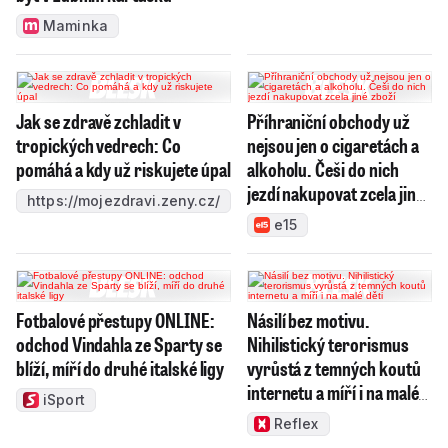
Maminka
Jak se zdravě zchladit v
Příhraniční obchody už
tropických vedrech: Co
nejsou jen o cigaretách a
pomáhá a kdy už riskujete úpal
alkoholu. Češi do nich
jezdí nakupovat zcela jiné
https://mojezdravi.zeny.cz/
zboží
e15
Fotbalové přestupy ONLINE:
Násilí bez motivu.
odchod Vindahla ze Sparty se
Nihilistický terorismus
blíží, míří do druhé italské ligy
vyrůstá z temných koutů
internetu a míří i na malé
iSport
děti
Reflex