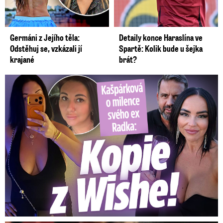
Germáni z Jejího těla:
Detaily konce Haraslína ve
Odstěhuj se, vzkázali jí
Spartě: Kolik bude u šejka
krajané
brát?
Kašpárková o milence svého ex Radka: Kopie z Wishe!