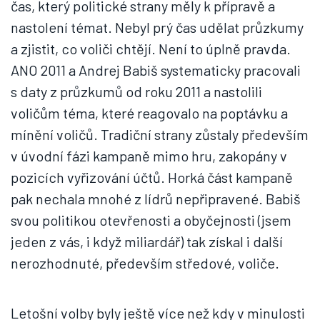
čas, který politické strany měly k přípravě a
nastolení témat. Nebyl prý čas udělat průzkumy
a zjistit, co voliči chtějí. Není to úplně pravda.
ANO 2011 a Andrej Babiš systematicky pracovali
s daty z průzkumů od roku 2011 a nastolili
voličům téma, které reagovalo na poptávku a
mínění voličů. Tradiční strany zůstaly především
v úvodní fázi kampaně mimo hru, zakopány v
pozicích vyřizování účtů. Horká část kampaně
pak nechala mnohé z lídrů nepřipravené. Babiš
svou politikou otevřenosti a obyčejnosti (jsem
jeden z vás, i když miliardář) tak získal i další
nerozhodnuté, především středové, voliče.
Letošní volby byly ještě více než kdy v minulosti