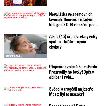
Nová láska ve sněmovních
lavicích: Decroix s mladým
kolegou z ODS v bazénu pod…
Alena (45) si barví vlasy roky
špatně. Děláte stejnou
chybu?
REKLAMA
Utajená dovolená Petra Pavla:
Prozradily ho fotky! Opět v
oblíbené rybí…
Svědci o tragédii na jezeře
Most: Byl to masakr!
Radost v rodině Petra