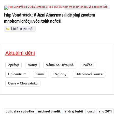
Filip Vondrášek: V Jižní Americe si lidé plují životem
mnohem lehčeji, věci tolik neřeší
Lidé a země
Aktuální dění
Zprávy
Volby
Válka na Ukrajině
Počasí
Epicentrum
Krimi
Regiony
Bitcoinová kauza
Ceny v Chorvatsku
bohuslav sobotka
michael bradík
andrej babiš
cssd
ano 2011