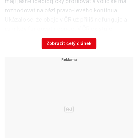
mají jasně ideologicky profilovat a volič se má
rozhodovat na bázi pravo-levého kontinua.
Ukázalo se, že oboje v ČR už příliš nefunguje a
už nikdy fungovat nebude. V ČR existuje
voličská poptávka, kterou nemá smysl
Zobrazit celý článek
ignorovat.
Výsledky voleb neukazují na dosažení snadné
vládní většiny. Může nakonec vzniknout vláda,
která vydrží celé volební období, zrovna tak
však mohou jít Češi poměrně brzy k dalším
předčasným volbám. Na silnou většinou vládu
ČR ovšem není připravena ani z pohledu
stranického a volebního sytému ani voličských
preferencí.