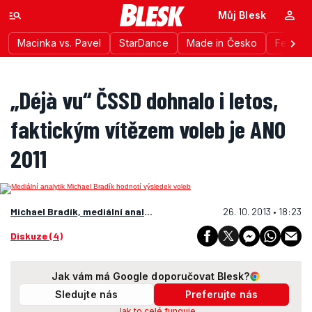
Můj Blesk
Macinka vs. Pavel
StarDance
Made in Česko
Festiva
„Déjà vu“ ČSSD dohnalo i letos,
faktickým vítězem voleb je ANO
2011
Michael Bradík, mediální analytik
26. 10. 2013 • 18:23
Diskuze (4)
Jak vám má Google doporučovat Blesk?
Sledujte nás
Preferujte nás
Jak to celé funguje