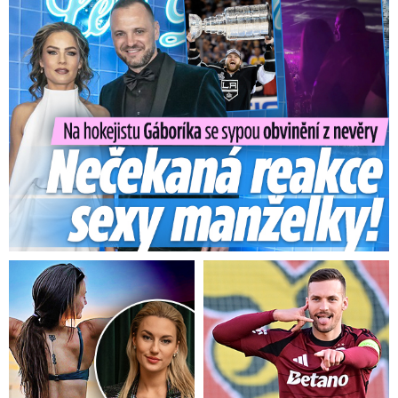
Na Gáboríka se sypou obvinění z nevěry: Reakce manželky!