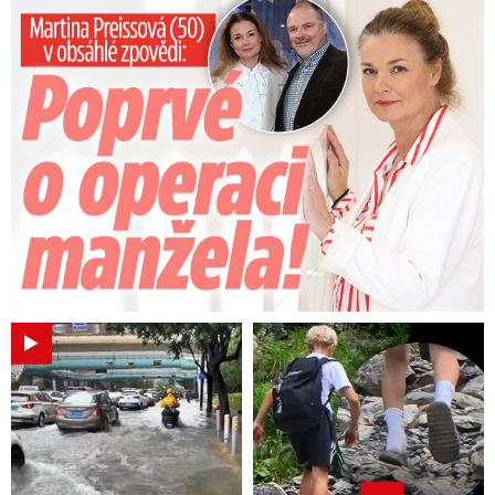
Preissová (50) v obsáhlé zpovědi: Poprvé o operaci manžela