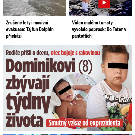
Zrušené lety i masivní
Video malého turisty
evakuace: Tajfun Dolphin
vyvolalo poprask: Do Tater v
přichází
pantoflích
Dominikovi (8) zbývají týdny života: Vzkaz od exprezidenta