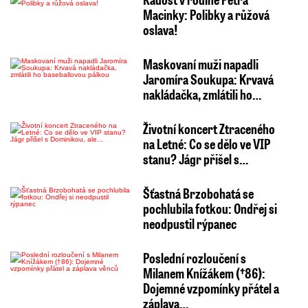
Macinky: Polibky a růžová
oslava!
Maskovaní muži napadli
Jaromíra Soukupa: Krvavá
nakládačka, zmlátili ho…
Životní koncert Ztraceného
na Letné: Co se dělo ve VIP
stanu? Jágr přišel s…
Šťastná Brzobohatá se
pochlubila fotkou: Ondřej si
neodpustil rýpanec
Poslední rozloučení s
Milanem Knížákem (†86):
Dojemné vzpomínky přátel a
záplava…