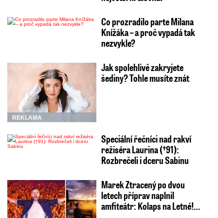
Co prozradilo parte Milana
Knížáka – a proč vypadá tak
nezvykle?
Jak spolehlivě zakryjete
šediny? Tohle musíte znát
REKLAMA
Speciální řečníci nad rakví
režiséra Laurina (†91):
Rozbrečeli i dceru Sabinu
Marek Ztracený po dvou
letech příprav naplnil
amfiteátr: Kolaps na Letné!…