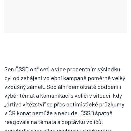
Sen ČSSD o třiceti a více procentním výsledku
byl od zahájení volební kampaně poměrně velký
vzdušný zámek. Sociální demokraté podcenili
výběr témat a komunikaci s voliči v situaci, kdy
„drtivé vítězství“ se přes optimistické průzkumy
v ČR konat nemůže a nebude. ČSSD špatně
reagovala na témata a poptávku voličů,
nenabídla vždy silné osobnosti a nakonec i