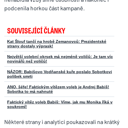
podcenila horkou část kampaně.
SOUVISEJÍCÍ ČLÁNKY
Kat Šlouf tančí na hrobě Zemanovců: Prezidentské
strany dostaly výprask!
Největší volební okrsek má nejméně voličů: Je tam víc
novinářů než voličů!
NÁZOR: Babišovo Vodňanské kuře poslalo Sobotkovi
polibek smrti
ANO, šéfe! Faktickým vítězem voleb je Andrej Babiš!
Sobotka to má nahnuté
Faktický vítěz voleb Babiš: Víme, jak mu Monika říká v
soukromí!
Některé strany i analytici poukazovali na krátký