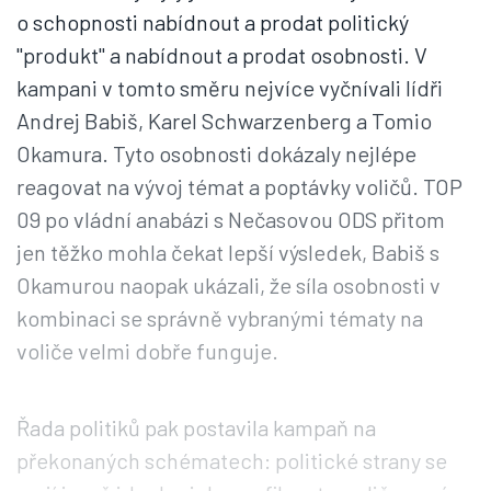
o schopnosti nabídnout a prodat politický
"produkt" a nabídnout a prodat osobnosti. V
kampani v tomto směru nejvíce vyčnívali lídři
Andrej Babiš, Karel Schwarzenberg a Tomio
Okamura. Tyto osobnosti dokázaly nejlépe
reagovat na vývoj témat a poptávky voličů. TOP
09 po vládní anabázi s Nečasovou ODS přitom
jen těžko mohla čekat lepší výsledek, Babiš s
Okamurou naopak ukázali, že síla osobnosti v
kombinaci se správně vybranými tématy na
voliče velmi dobře funguje.
Řada politiků pak postavila kampaň na
překonaných schématech: politické strany se