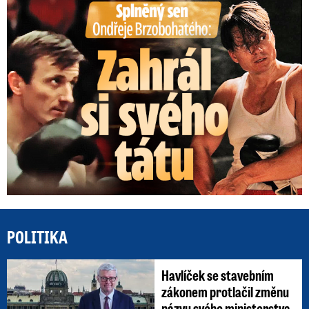
Splněný sen Ondřeje Brzobohatého: Zahrál si svého tátu
POLITIKA
Havlíček se stavebním
zákonem protlačil změnu
názvu svého ministerstva.