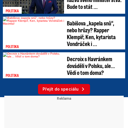
Bude to stát ...
POLITIKA
Babišova „kapela snů“,
nebo hrůzy? Rapper
Klempíř, Ken, kytarista
Vondráček i ...
POLITIKA
Decroix s Havránkem
dováděli v Polsku, ale…
Vědí o tom doma?
POLITIKA
Přejít do speciálu