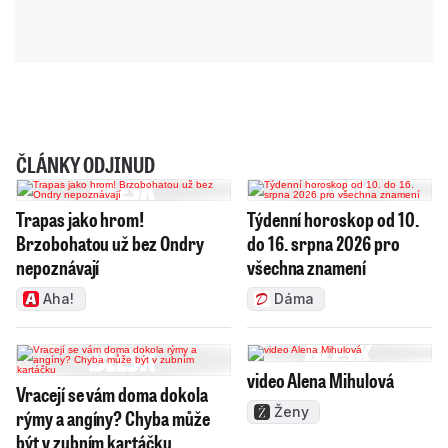
ČLÁNKY ODJINUD
Trapas jako hrom!
Týdenní horoskop od 10.
Brzobohatou už bez Ondry
do 16. srpna 2026 pro
nepoznávají
všechna znamení
Aha!
Dáma
video Alena Mihulová
Vracejí se vám doma dokola
Ženy
rýmy a angíny? Chyba může
být v zubním kartáčku