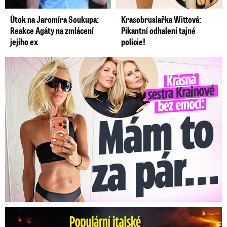
Útok na Jaromíra Soukupa:
Krasobruslařka Wittová:
Reakce Agáty na zmlácení
Pikantní odhalení tajné
jejího ex
policie!
Krásná sestra Krainové bez emocí: Mám to za pár…
Erupce sicilské sopky Etny: Ruší desítky letů