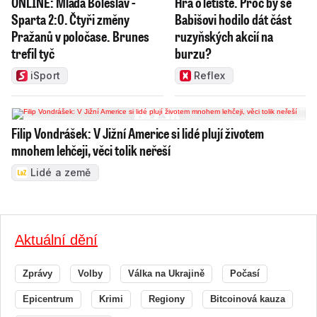
ONLINE: Mladá Boleslav -
Hra o letiště. Proč by se
Sparta 2:0. Čtyři změny
Babišovi hodilo dát část
Pražanů v poločase. Brunes
ruzyňských akcií na
trefil tyč
burzu?
iSport
Reflex
Filip Vondrášek: V Jižní Americe si lidé plují životem
mnohem lehčeji, věci tolik neřeší
Lidé a země
Aktuální dění
Zprávy
Volby
Válka na Ukrajině
Počasí
Epicentrum
Krimi
Regiony
Bitcoinová kauza