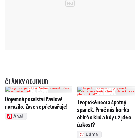
ČLÁNKY ODJINUD
Dojemné poselství Pavlové
Tropické noci a špatný
narazilo: Zase se přetvařuje!
spánek: Proč nás horko
obírá o klid a kdy už jde o
Aha!
úzkost?
Dáma