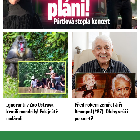
Ignoranti v Zoo Ostrava
Před rokem zemřel Jiří
krmili mandrily! Pak ještě
Krampol (†87): Dluhy vrší i
nadávali
po smrti!