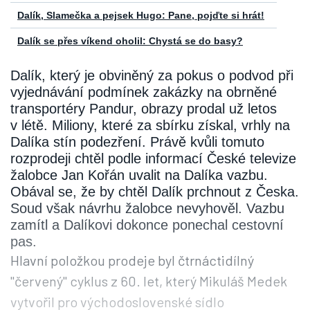
Dalík, Slamečka a pejsek Hugo: Pane, pojďte si hrát!
Dalík se přes víkend oholil: Chystá se do basy?
Dalík, který je obviněný za pokus o podvod při
vyjednávání podmínek zakázky na obrněné
transportéry Pandur, obrazy prodal už letos
v létě. Miliony, které za sbírku získal, vrhly na
Dalíka stín podezření. Právě kvůli tomuto
rozprodeji chtěl podle informací České televize
žalobce Jan Kořán uvalit na Dalíka vazbu.
Obával se, že by chtěl Dalík prchnout z Česka.
Soud však návrhu žalobce nevyhověl. Vazbu
zamítl a Dalíkovi dokonce ponechal cestovní
pas.
Hlavní položkou prodeje byl čtrnáctidílný
"červený" cyklus z 60. let, který Mikuláš Medek
vytvořil pro východoslovenské sídlo