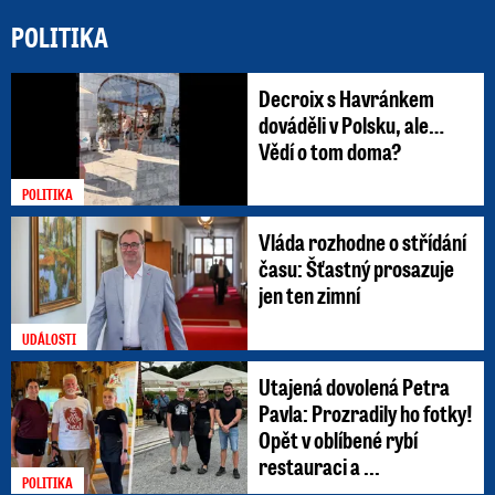
POLITIKA
Decroix s Havránkem
dováděli v Polsku, ale…
Vědí o tom doma?
POLITIKA
Vláda rozhodne o střídání
času: Šťastný prosazuje
jen ten zimní
UDÁLOSTI
Utajená dovolená Petra
Pavla: Prozradily ho fotky!
Opět v oblíbené rybí
restauraci a ...
POLITIKA