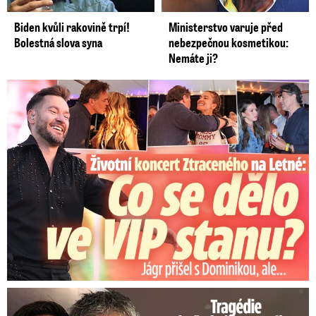
Biden kvůli rakovině trpí!
Ministerstvo varuje před
Bolestná slova syna
nebezpečnou kosmetikou:
Nemáte ji?
Koncert Ztraceného na Letné: Jágr přišel s Dominikou, ale...
Tragédie hvězdného Messiho: Zemřel mu táta (†68)!