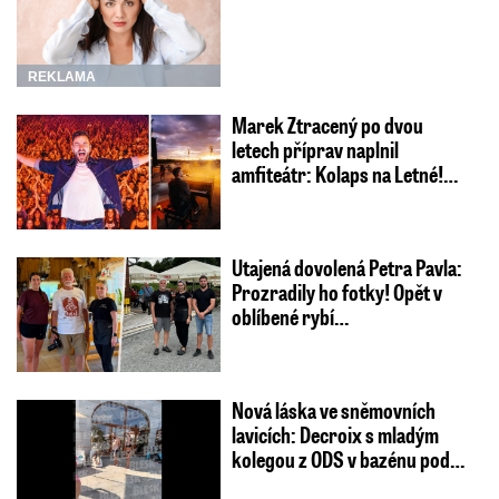
REKLAMA
Marek Ztracený po dvou
letech příprav naplnil
amfiteátr: Kolaps na Letné!…
Utajená dovolená Petra Pavla:
Prozradily ho fotky! Opět v
oblíbené rybí…
Nová láska ve sněmovních
lavicích: Decroix s mladým
kolegou z ODS v bazénu pod…