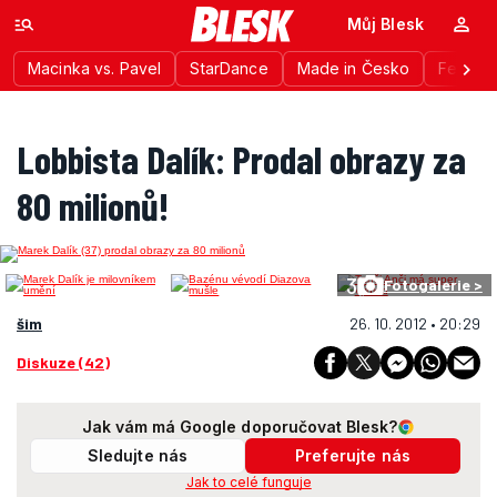
Můj Blesk
Macinka vs. Pavel
StarDance
Made in Česko
Festiva
Lobbista Dalík: Prodal obrazy za
80 milionů!
3
Fotogalerie >
šim
26. 10. 2012 • 20:29
Diskuze (42)
Jak vám má Google doporučovat Blesk?
Sledujte nás
Preferujte nás
Jak to celé funguje