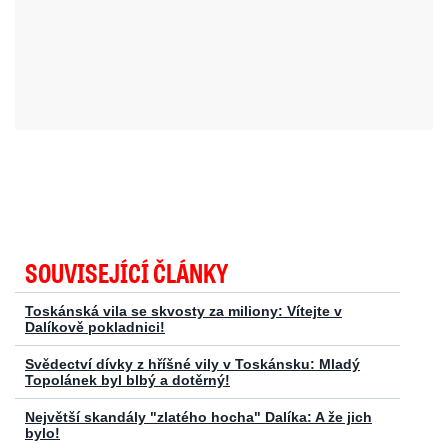
SOUVISEJÍCÍ ČLÁNKY
Toskánská vila se skvosty za miliony: Vítejte v
Dalíkově pokladnici!
Svědectví dívky z hříšné vily v Toskánsku: Mladý
Topolánek byl blbý a dotěrný!
Největší skandály "zlatého hocha" Dalíka: A že jich
bylo!