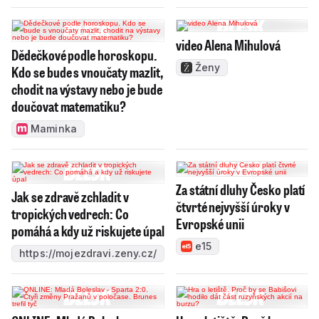
video Alena Mihulová
Dědečkové podle horoskopu.
Ženy
Kdo se bude s vnoučaty mazlit,
chodit na výstavy nebo je bude
doučovat matematiku?
Maminka
Za státní dluhy Česko platí
Jak se zdravě zchladit v
čtvrté nejvyšší úroky v
tropických vedrech: Co
Evropské unii
pomáhá a kdy už riskujete úpal
e15
https://mojezdravi.zeny.cz/