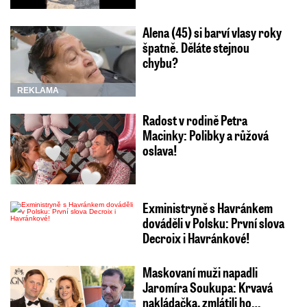
Alena (45) si barví vlasy roky
špatně. Děláte stejnou
chybu?
REKLAMA
Radost v rodině Petra
Macinky: Polibky a růžová
oslava!
Exministryně s Havránkem
dováděli v Polsku: První slova
Decroix i Havránkové!
Maskovaní muži napadli
Jaromíra Soukupa: Krvavá
nakládačka, zmlátili ho…