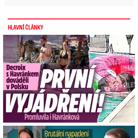
HLAVNÍ ČLÁNKY
Exministryně s Havránkem dováděli v Polsku: První slova!
Brutální napadení Soukupa. Právník Agáty promluvil