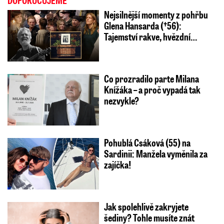
DOPORUČUJEME
Nejsilnější momenty z pohřbu
Glena Hansarda (†56):
Tajemství rakve, hvězdní…
Co prozradilo parte Milana
Knížáka – a proč vypadá tak
nezvykle?
Pohublá Csáková (55) na
Sardinii: Manžela vyměnila za
zajíčka!
Jak spolehlivě zakryjete
šediny? Tohle musíte znát