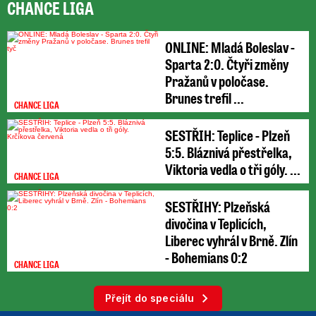
CHANCE LIGA
ONLINE: Mladá Boleslav -
Sparta 2:0. Čtyři změny
Pražanů v poločase.
Brunes trefil ...
CHANCE LIGA
SESTŘIH: Teplice - Plzeň
5:5. Bláznivá přestřelka,
Viktoria vedla o tři góly. ...
CHANCE LIGA
SESTŘIHY: Plzeňská
divočina v Teplicích,
Liberec vyhrál v Brně. Zlín
- Bohemians 0:2
CHANCE LIGA
Přejít do speciálu