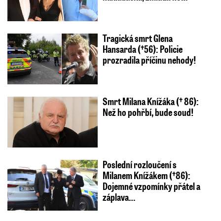
Tragická smrt Glena
Hansarda (†56): Policie
prozradila příčinu nehody!
Smrt Milana Knížáka († 86):
Než ho pohřbí, bude soud!
Poslední rozloučení s
Milanem Knížákem (†86):
Dojemné vzpomínky přátel a
záplava…