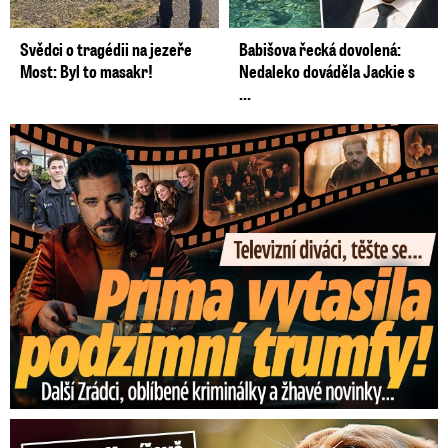
Svědci o tragédii na jezeře
Babišova řecká dovolená:
Most: Byl to masakr!
Nedaleko dováděla Jackie s
...
Prima vytasila podzimní trumfy! Další Zrádci a žhavé novinky
Hrůza v Havířově: Pes pokousal chlapečka (2) ve tváři!