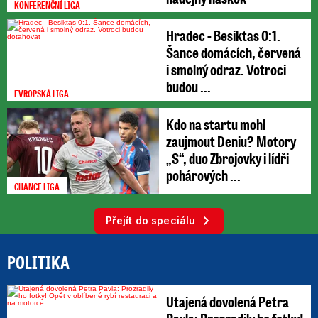
KONFERENČNÍ LIGA
Hradec - Besiktas 0:1.
Šance domácích, červená
i smolný odraz. Votroci
budou ...
EVROPSKÁ LIGA
Kdo na startu mohl
zaujmout Deniu? Motory
„S“, duo Zbrojovky i lídři
pohárových ...
CHANCE LIGA
Přejít do speciálu
POLITIKA
Utajená dovolená Petra