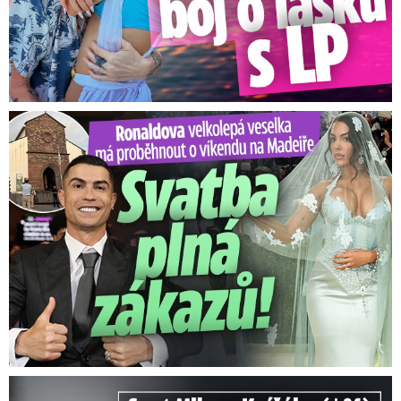
Ronaldova velkolepá veselka na Madeiře: Svatba plná zákazů!
Smrt Milana Knížáka (†86): Co prozradilo neobvyklé parte?