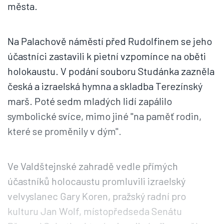
města.
Na Palachově náměstí před Rudolfinem se jeho
účastníci zastavili k pietní vzpomínce na oběti
holokaustu. V podání souboru Studánka zazněla
česká a izraelská hymna a skladba Terezínský
marš. Poté sedm mladých lidí zapálilo
symbolické svíce, mimo jiné "na paměť rodin,
které se proměnily v dým".
Ve Valdštejnské zahradě vedle přímých
účastníků holocaustu promluvili izraelský
velvyslanec Gary Koren, pražský radní pro
kulturu Jan Wolf, místopředseda Senátu