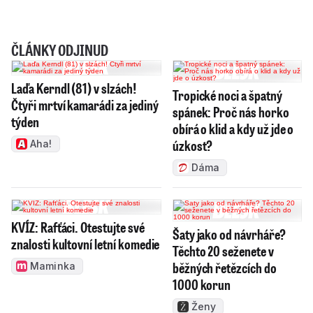
ČLÁNKY ODJINUD
Laďa Kerndl (81) v slzách!
Tropické noci a špatný
Čtyři mrtví kamarádi za jediný
spánek: Proč nás horko
týden
obírá o klid a kdy už jde o
úzkost?
Aha!
Dáma
KVÍZ: Rafťáci. Otestujte své
Šaty jako od návrháře?
znalosti kultovní letní komedie
Těchto 20 seženete v
běžných řetězcích do
Maminka
1000 korun
Ženy