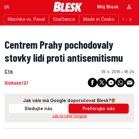
Můj Blesk
Macinka vs. Pavel
StarDance
Made in Česko
Festiva
Centrem Prahy pochodovaly
stovky lidí proti antisemitismu
ČTK
19. 4. 2015 • 18:24
Diskuze (2)
Jak vám má Google doporučovat Blesk?
Sledujte nás
Preferujte nás
Jak to celé funguje