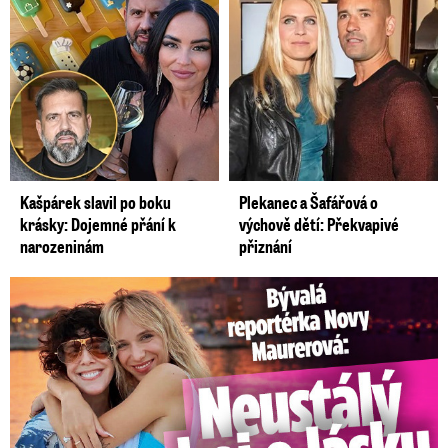
Kašpárek slavil po boku
Plekanec a Šafářová o
krásky: Dojemné přání k
výchově dětí: Překvapivé
narozeninám
přiznání
Bývalá reportérka Novy Maurerová: Neustálý boj o lásku s ...