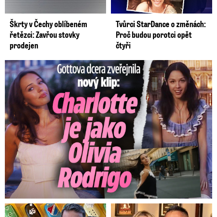
Škrty v Čechy oblíbeném
Tvůrci StarDance o změnách:
řetězci: Zavřou stovky
Proč budou porotci opět
prodejen
čtyři
Gottova dcera zveřejnila nový klip: Je jako Olivie Rodrigo!