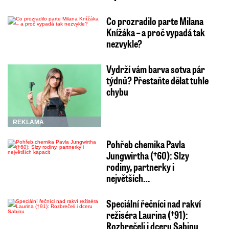
Co prozradilo parte Milana
Knížáka – a proč vypadá tak
nezvykle?
Vydrží vám barva sotva pár
týdnů? Přestaňte dělat tuhle
chybu
REKLAMA
Pohřeb chemika Pavla
Jungwirtha (†60): Slzy
rodiny, partnerky i
největších…
Speciální řečníci nad rakví
režiséra Laurina (†91):
Rozbrečeli i dceru Sabinu