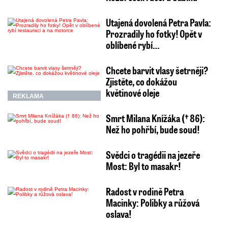
Utajená dovolená Petra Pavla:
Prozradily ho fotky! Opět v
oblíbené rybí…
Chcete barvit vlasy šetrněji?
Zjistěte, co dokážou
květinové oleje
REKLAMA
Smrt Milana Knížáka († 86):
Než ho pohřbí, bude soud!
Svědci o tragédii na jezeře
Most: Byl to masakr!
Radost v rodině Petra
Macinky: Polibky a růžová
oslava!