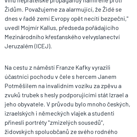
vlnu nepřátelské propagandy namířené proti
Židům. Považujeme za alarmující, že Židé se
dnes v řadě zemí Evropy opět necítí bezpečni,"
uvedl Mojmír Kallus, předseda pořádajícího
Mezinárodního křesťanského velvyslanectví
Jeruzalém (ICEJ).
Na cestu z náměstí Franze Kafky vyrazili
účastníci pochodu v čele s hercem Janem
Potměšilem na invalidním vozíku za zpěvu a
zvuků trubek s hesly podporujícími stát Izrael a
jeho obyvatele. V průvodu bylo mnoho českých,
izraelských i německých vlajek a studenti
přinesli portréty "zmizelých sousedů",
židovských spoluobčanů ze svého rodného