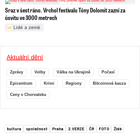
Sraz v šest ráno. Vrchol festivalu Tóny Dolomit zazní za
úsvitu ve 3000 metrech
Lidé a země
Aktuální dění
Zprávy
Volby
Válka na Ukrajině
Počasí
Epicentrum
Krimi
Regiony
Bitcoinová kauza
Ceny v Chorvatsku
kultura
společnost
Praha
2.VERZE
ČR
FOTO
Židé