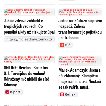
Jak se zdravě zchladit v
Jedna česká iluze se právě
tropických vedrech: Co
rozpadá. Zelená
pomáhá a kdy už riskujete úpal
transformace je pojistkou
proti chaosu
https://mojezdravi.zeny.cz/
e15
ONLINE: Hradec - Besiktas
Marek Adamczyk: Jsem z
0:1. Turci jdou do vedení!
něj zklamaný. Klempíř si
Odražený míč uklidil do sítě
hraje na ministra. Nestačí
Kilicsoy
se tak tvářit, musí
zamakat
iSport
Reflex