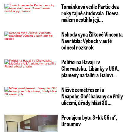
Tománková vedle Partie dva
roky tajně studovala. Dcera
málem nestihla její…
Nehoda syna Žilkové Vincenta
Navrátila: Výbuch v autě
odnesl rozkrok
Politici na Havaji i v
Chorvatsku: Líbánky v USA,
plameny na talíři a Fialovi…
Ničivé zemětřesení u
Neapole: Obří balvany se řítily
ulicemi, úřady hlásí 30…
Pronájem bytu 3+kk 56 m²,
Broumov