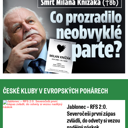
ČESKÉ KLUBY V EVROPSKÝCH POHÁRECH
Jablonec – RFS 2:0.
Severočeši první zápas
zvládli, do odvety si vezou
nadějný náskok