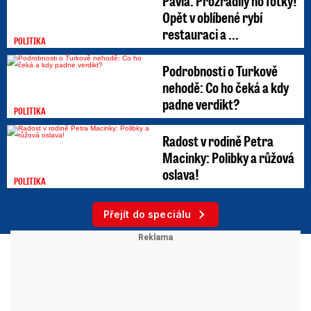
Pavla: Prozradily ho fotky!
Opět v oblíbené rybí
restauraci a ...
POLITIKA
Podrobnosti o Turkově
nehodě: Co ho čeká a kdy
padne verdikt?
POLITIKA
Radost v rodině Petra
Macinky: Polibky a růžová
oslava!
POLITIKA
Přejít do speciálu