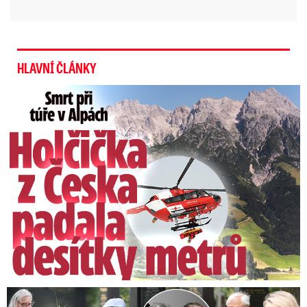
podle pořadatelů mobilizovat občany, jimž není
lhostejný narůstající antisemitismus v Evropě.
Více na:
www.vsichnijsmelidi.cz
.
HLAVNÍ ČLÁNKY
Smrt Češky v Alpách: Zemřela při túře s rodiči
Speciální řečníci nad rakví Laurina: Rozbrečeli i dceru