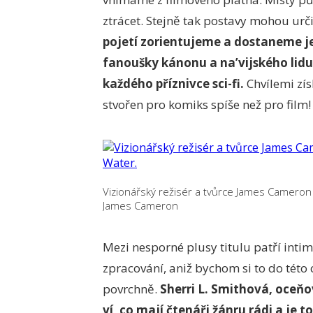
ztrácet. Stejně tak postavy mohou urč
pojetí zorientujeme a dostaneme jej
fanoušky kánonu a na’vijského lidu,
každého příznivce sci-fi.
Chvílemi zís
stvořen pro komiks spíše než pro film!
Vizionářský režisér a tvůrce James Cameron
James Cameron
Mezi nesporné plusy titulu patří inti
zpracování, aniž bychom si to do této 
povrchně.
Sherri L. Smithová, oceň
ví, co mají čtenáři žánru rádi a je 