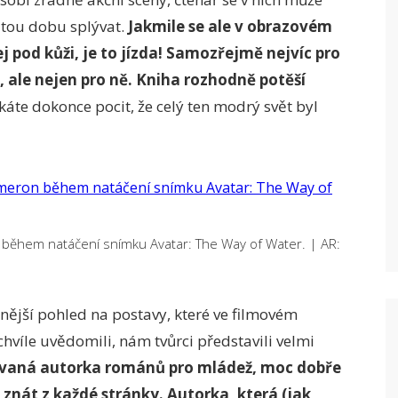
itou dobu splývat.
Jakmile se ale v obrazovém
 pod kůži, je to jízda! Samozřejmě nejvíc pro
 ale nejen pro ně. Kniha rozhodně potěší
káte dokonce pocit, že celý ten modrý svět byl
 během natáčení snímku Avatar: The Way of Water.
|
AR:
mnější pohled na postavy, které ve filmovém
chvíle uvědomili, nám tvůrci představili velmi
ovaná autorka románů pro mládež, moc dobře
to znát z každé stránky. Autorka, která (jak