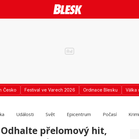
n Česko
Festival ve Varech 2026
Ordinace Blesku
Válka 
ika
Události
Svět
Epicentrum
Počasí
Krim
 Odhalte přelomový hit,