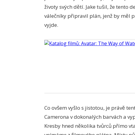
životy svých dětí. Jake tušil, že tento
válečníky připravil plán, jenž by měl
vyjde.
Co ovšem vyšlo s jistotou, je právě te
Camerona v dokonalých barvách a vyprá
Kresby hned několika tvůrců přímo v
vnímáme z filmového plátna. Místy půs