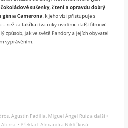
, čokoládové sušenky, čtení a opravdu dobrý
kou génia Camerona
, k jeho vizi přistupuje s
a – než za takřka dva roky uvidíme další filmové
ý způsob, jak ve světě Pandory a jejích obyvatel
ým vyprávěním.
os, Agustin Padilla, Miguel Ángel Ruiz a další •
 Alonso • Překlad: Alexandra Niklíčková