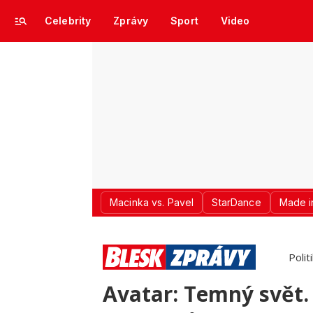
Celebrity
Zprávy
Sport
Video
Macinka vs. Pavel
StarDance
Made i
Polit
Avatar: Temný svět.