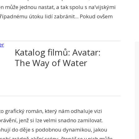
 den může jednou nastat, a tak spolu s na’vijskými
 případnému útoku lidí zabránit... Pokud ovšem
Katalog filmů: Avatar:
The Way of Water
nto grafický román, který nám odhaluje vizi
vění, jenž si lze velmi snadno zamilovat.
tahují do děje s podobnou dynamikou, jakou
obí zrádně akční scény, čtenář se v nich může