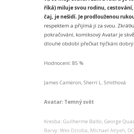
říká) miluje svou rodinu, cestování
čaj, je nešidí. Je prodlouženou ru
respektem a přijímá ji za svou. Zkrátk
pokračování, komiksový Avatar je skvěl
dlouhé období přečkat hýčkáni dobr
Hodnocení: 85 %
James Cameron, Sherri L. Smithová
Avatar: Temný svět
Kresba: Guilherme Balbi, George Quadr
Barvy: Wes Dzioba, Michael Atiyeh, DC