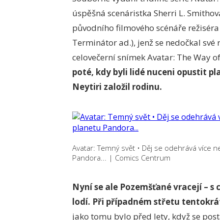
úspěšná scenáristka Sherri L. Smitho
původního filmového scénáře režiséra 
Terminátor ad.), jenž se nedočkal své 
celovečerní snímek Avatar: The Way o
poté, kdy byli lidé nuceni opustit pl
Neytiri založil rodinu.
Avatar: Temný svět • Děj se odehrává více než
Pandora...
|
Comics Centrum
Nyní se ale Pozemšťané vracejí – s 
lodí. Při případném střetu tentokrá
jako tomu bylo před lety, když se pos