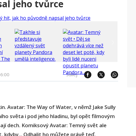
al jeho tvůrce
6:00
Sdílej:
in. Avatar: The Way of Water, v němž Jake Sully
ího světa i pod jeho hladinu, byl opět filmovým
tají dech. Komiksový Avatar: Temný svět ale
t, kdyby... Odhalit ho můžete právě teď.