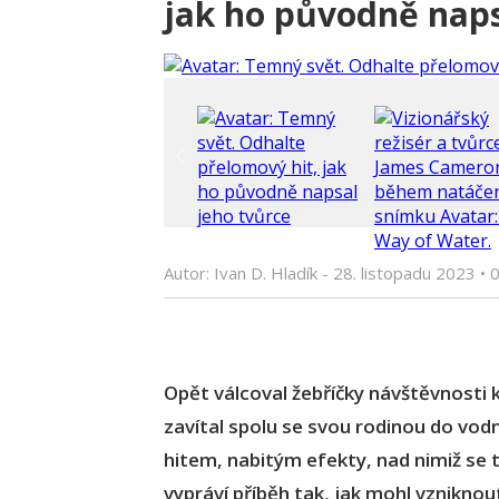
jak ho původně naps
Autor: Ivan D. Hladík -
28. listopadu 2023
•
0
Opět válcoval žebříčky návštěvnosti k
zavítal spolu se svou rodinou do vodn
hitem, nabitým efekty, nad nimiž se 
vypráví příběh tak, jak mohl vzniknou