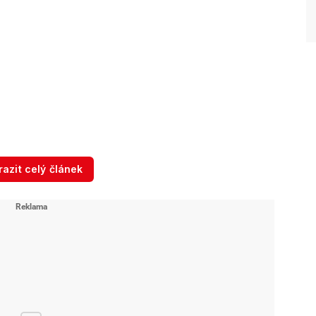
 se připravuje ...
azit celý článek
novým trailerem