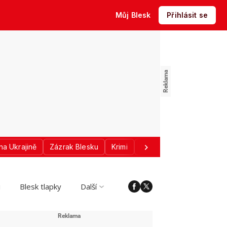
Můj Blesk
Přihlásit se
na Ukrajině
Zázrak Blesku
Krimi
Donald Trump
Sport
i
Blesk tlapky
Další