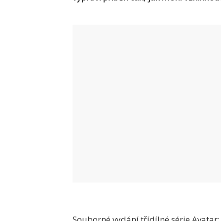
Souborné vydání třídílné série Avata