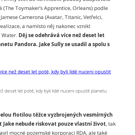
vá (The Toymaker’s Apprentice, Orleans) podle
Jamese Camerona (Avatar, Titanic, Vetřelci,
realizace, a namísto něj nakonec vznikl
f Water.
Děj se odehrává více než deset let
anetu Pandora. Jake Sully se usadil a spolu s
 deset let poté, kdy byli lidé nuceni opustit planetu
celou flotilou těžce vyzbrojených vesmírných
t Jake nebude riskovat pouze vlastní život
, tak
tavil mocné pozemské korporaci RDA, ale také