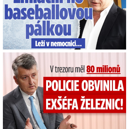
V trezoru měl 80 milionů: Policie obvinila exšéfa železnic!