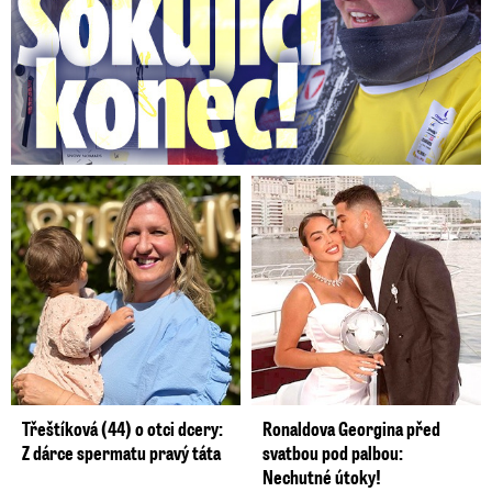
Třeštíková (44) o otci dcery:
Ronaldova Georgina před
Z dárce spermatu pravý táta
svatbou pod palbou:
Nechutné útoky!