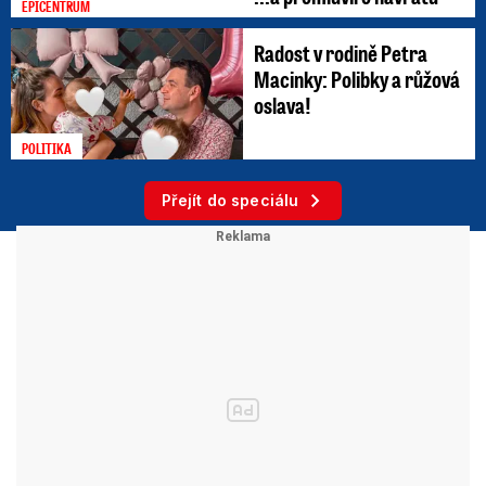
EPICENTRUM
Radost v rodině Petra
Macinky: Polibky a růžová
oslava!
POLITIKA
Přejít do speciálu