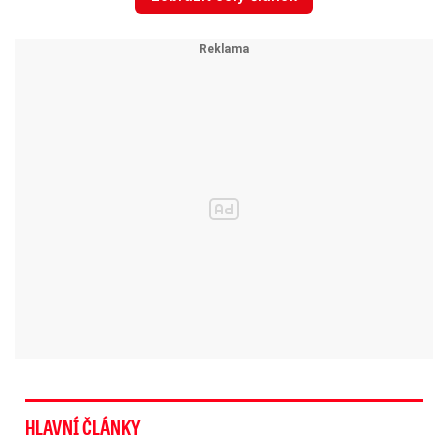
okna,"
uvedla Čírtková.
Majiteli vznikla škoda 15.000 korun.
„Případné
týrání zvířat bude upřesněno po provedené
pitvě a konzultaci s veterinářem a bude
předmětem dalšího prověřování,"
dodala.
Mrazivý pohřeb herečky (†27)
z Národního: Utajený obřad za
rozbřesku!
HLAVNÍ ČLÁNKY