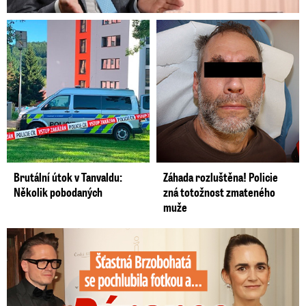
Brutální útok v Tanvaldu:
Záhada rozluštěna! Policie
Několik pobodaných
zná totožnost zmateného
muže
Šťastná Brzobohatá se pochlubila fotkou: Rýpanec od Ondřeje