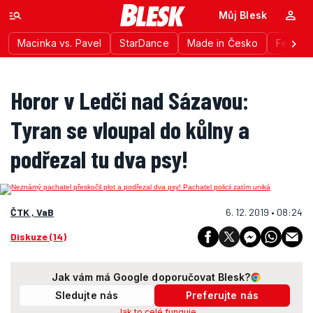
Můj Blesk
Macinka vs. Pavel
StarDance
Made in Česko
Festiva
Horor v Ledči nad Sázavou:
Tyran se vloupal do kůlny a
podřezal tu dva psy!
ČTK , VaB
6. 12. 2019 • 08:24
Diskuze (14)
Jak vám má Google doporučovat Blesk?
Sledujte nás
Preferujte nás
Jak to celé funguje