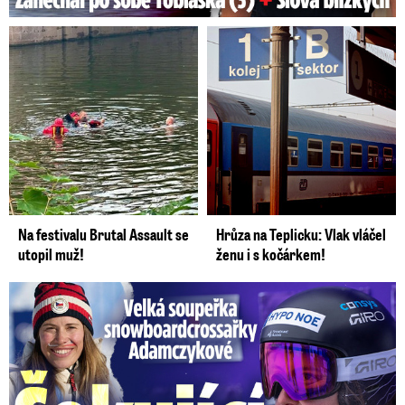
Na festivalu Brutal Assault se
Hrůza na Teplicku: Vlak vláčel
utopil muž!
ženu i s kočárkem!
Velká soupeřka Adamczykové: Šokující konec!