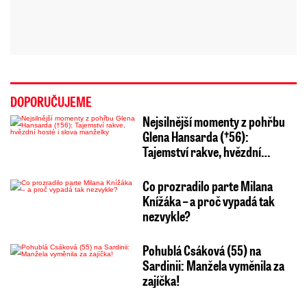
DOPORUČUJEME
Nejsilnější momenty z pohřbu
Glena Hansarda (†56):
Tajemství rakve, hvězdní…
Co prozradilo parte Milana
Knížáka – a proč vypadá tak
nezvykle?
Pohublá Csáková (55) na
Sardinii: Manžela vyměnila za
zajíčka!