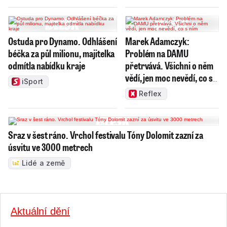
Ostuda pro Dynamo. Odhlášení
Marek Adamczyk:
béčka za půl milionu, majitelka
Problém na DAMU
odmítla nabídku kraje
přetrvává. Všichni o něm
vědí, jen moc nevědí, co s
iSport
ním
Reflex
Sraz v šest ráno. Vrchol festivalu Tóny Dolomit zazní za
úsvitu ve 3000 metrech
Lidé a země
Aktuální dění