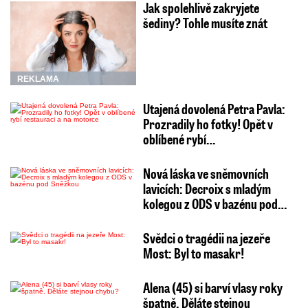
Jak spolehlivě zakryjete
šediny? Tohle musíte znát
REKLAMA
Utajená dovolená Petra Pavla:
Prozradily ho fotky! Opět v
oblíbené rybí…
Nová láska ve sněmovních
lavicích: Decroix s mladým
kolegou z ODS v bazénu pod…
Svědci o tragédii na jezeře
Most: Byl to masakr!
Alena (45) si barví vlasy roky
špatně. Děláte stejnou