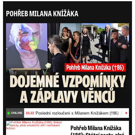
POHŘEB MILANA KNÍŽÁKA
Posl
Poslední rozloučení s Milanem Knížákem (†86): Dojemn
15:22
ONLINE
Pohřeb Milana Knížáka
(†86): Státní pocty, plná