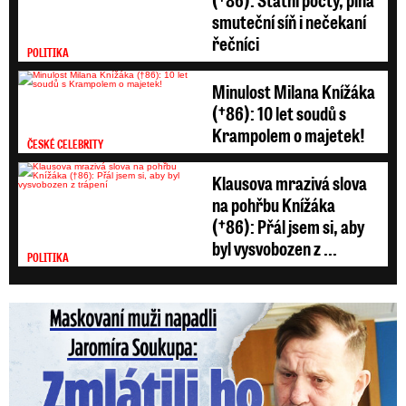
smuteční síň i nečekaní
řečníci
POLITIKA
Minulost Milana Knížáka
(†86): 10 let soudů s
Krampolem o majetek!
ČESKÉ CELEBRITY
Klausova mrazivá slova
na pohřbu Knížáka
(†86): Přál jsem si, aby
byl vysvobozen z ...
POLITIKA
Maskovaní muži napadli Jaromíra Soukupa: Krvavá nakládačka