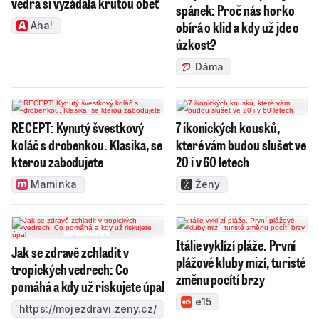
vedra si vyžádala krutou oběť
spánek: Proč nás horko
obírá o klid a kdy už jde o
Aha!
úzkost?
Dáma
RECEPT: Kynutý švestkový
7 ikonických kousků,
koláč s drobenkou. Klasika, se
které vám budou slušet ve
kterou zabodujete
20 i v 60 letech
Maminka
Ženy
Itálie vyklízí pláže. První
Jak se zdravě zchladit v
plážové kluby mizí, turisté
tropických vedrech: Co
změnu pocítí brzy
pomáhá a kdy už riskujete úpal
e15
https://mojezdravi.zeny.cz/