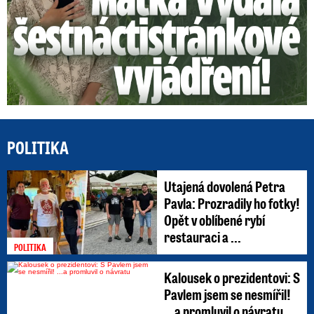
POLITIKA
Utajená dovolená Petra
Pavla: Prozradily ho fotky!
Opět v oblíbené rybí
restauraci a ...
POLITIKA
Kalousek o prezidentovi: S
Pavlem jsem se nesmířil!
...a promluvil o návratu