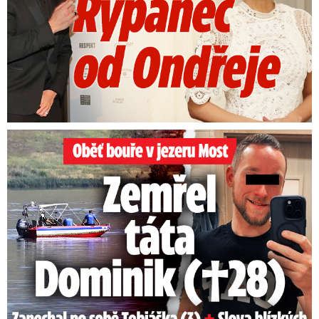
Oběť bouře v jezeru Most: Zemřel táta Dominik (†28)