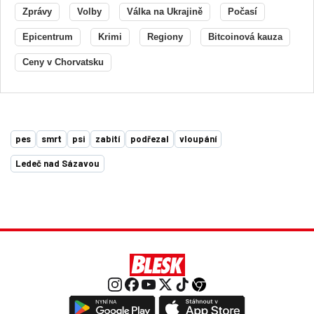
Zprávy
Volby
Válka na Ukrajině
Počasí
Epicentrum
Krimi
Regiony
Bitcoinová kauza
Ceny v Chorvatsku
pes
smrt
psi
zabití
podřezal
vloupání
Ledeč nad Sázavou