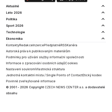
Aktuálně
Léto 2026
Politika
Sport 2026
Technologie
Ekonomika
Kontakty
Redakce
Inzerce
Předplatné
RSS
Kariéra
Autorská práva k publikovaným materiálům
Podmínky pro užívání služby informační společnosti
Informace o zpracování osobních údajů
Cookies
Nastavení soukromí
Vlastnická struktura
Jednotná kontaktní místa / Single Points of Contact
Etický kodex
Povinně zveřejňované informace
© 2001 - 2026 Copyright
CZECH NEWS CENTER a.s.
a dodavatelé
obsahu