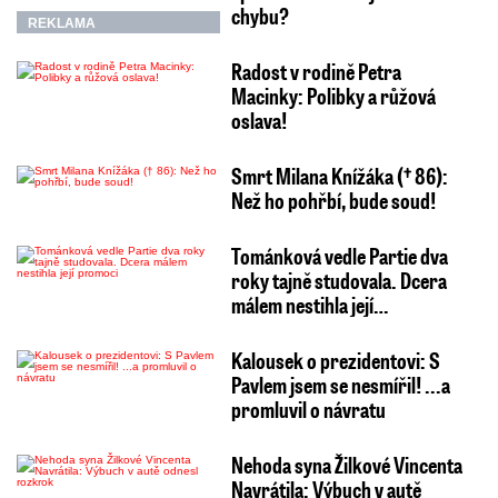
chybu?
REKLAMA
Radost v rodině Petra
Macinky: Polibky a růžová
oslava!
Smrt Milana Knížáka († 86):
Než ho pohřbí, bude soud!
Tománková vedle Partie dva
roky tajně studovala. Dcera
málem nestihla její…
Kalousek o prezidentovi: S
Pavlem jsem se nesmířil! ...a
promluvil o návratu
Nehoda syna Žilkové Vincenta
Navrátila: Výbuch v autě