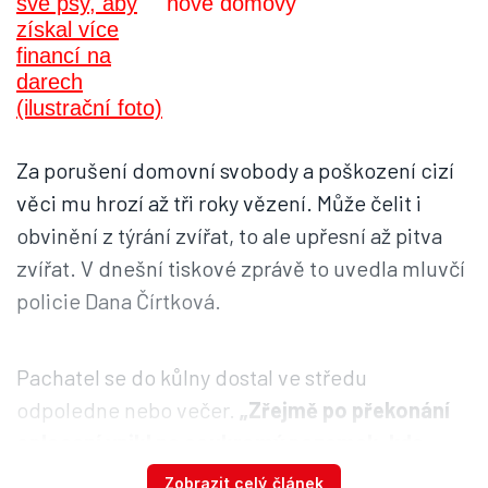
nové domovy
Za porušení domovní svobody a poškození cizí
věci mu hrozí až tři roky vězení. Může čelit i
obvinění z týrání zvířat, to ale upřesní až pitva
zvířat. V dnešní tiskové zprávě to uvedla mluvčí
policie Dana Čírtková.
Pachatel se do kůlny dostal ve středu
odpoledne nebo večer.
„Zřejmě po překonání
oplocení vnikl na soukromý pozemek, kde
stojí zděná kůlna. U této kůlny rozbil sklo u
Zobrazit celý článek