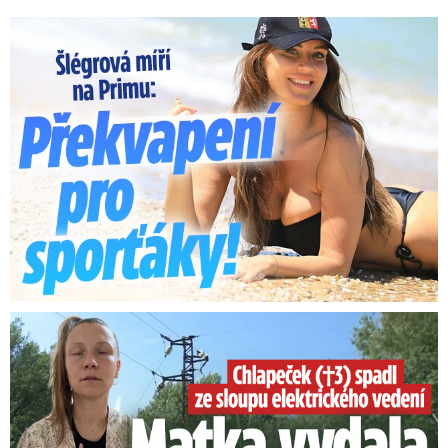
Lucie Šlégrová míří na Primu. Překvapení pro sporťáky!
Smrtelný pád chlapce: Matka vydala vyjádření na 16 stran