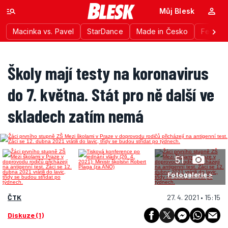
Můj Blesk
Macinka vs. Pavel
StarDance
Made in Česko
Festiva
Školy mají testy na koronavirus
do 7. května. Stát pro ně další ve
skladech zatím nemá
51
Fotogalerie >
ČTK
27. 4. 2021 • 15:15
Diskuze (1)