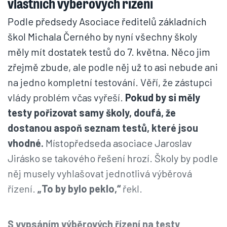
vlastních výběrových řízení
Podle předsedy Asociace ředitelů základních
škol Michala Černého by nyní všechny školy
měly mít dostatek testů do 7. května. Něco jim
zřejmě zbude, ale podle něj už to asi nebude ani
na jedno kompletní testování. Věří, že zástupci
vlády problém včas vyřeší.
Pokud by si měly
testy pořizovat samy školy, doufá, že
dostanou aspoň seznam testů, které jsou
vhodné.
Místopředseda asociace Jaroslav
Jirásko se takového řešení hrozí. Školy by podle
něj musely vyhlašovat jednotlivá výběrová
řízení.
„To by bylo peklo,“
řekl.
S vypsáním výběrových řízení na testy