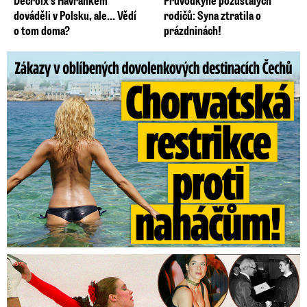
Decroix s Havránkem
Průvodkyně pozůstalých
dováděli v Polsku, ale… Vědí
rodičů: Syna ztratila o
o tom doma?
prázdninách!
Zákazy v dovolenkových rájích: Restrikce proti naháčům!
Tajná policie špehovala krasobruslařku Wittovou: Pikantní ...