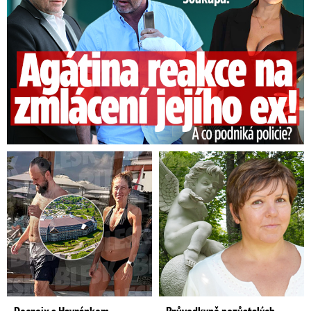
kterou řídí Jirásko, PCR testy nepoužívá.
Spotřeba antigenních testů v dalších dnech
bude podle vedení školy záležet i na tom, kolik
deváťáků se bude testovat k přijímacím
zkouškám ve škole a kolik třeba jinde.
Až příští
týden se tak ukáže, co zbyde do pondělí 10.
května. Při rotační výuce prvního stupně a
skupinových konzultacích druhého stupně se
podle Jiráska dosud testovalo vždy kolem 100
dětí a 35 zaměstnanců. Škola má zhruba 400
žáků.