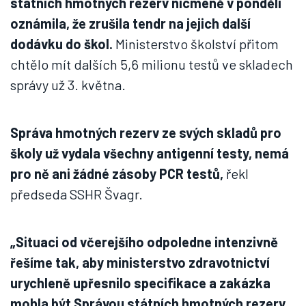
státních hmotných rezerv nicméně v pondělí
oznámila, že zrušila tendr na jejich další
dodávku do škol.
Ministerstvo školství přitom
chtělo mít dalších 5,6 milionu testů ve skladech
správy už 3. května.
Správa hmotných rezerv ze svých skladů pro
školy už vydala všechny antigenní testy, nemá
pro ně ani žádné zásoby PCR testů,
řekl
předseda SSHR Švagr.
„Situaci od včerejšího odpoledne intenzivně
řešíme tak, aby ministerstvo zdravotnictví
urychleně upřesnilo specifikace a zakázka
mohla být Správou státních hmotných rezerv