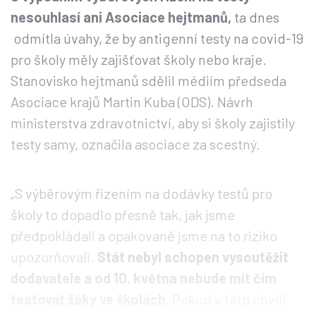
nesouhlasí ani Asociace hejtmanů,
ta dnes
odmítla úvahy, že by antigenní testy na covid-19
pro školy měly zajišťovat školy nebo kraje.
Stanovisko hejtmanů sdělil médiím předseda
Asociace krajů Martin Kuba (ODS). Návrh
ministerstva zdravotnictví, aby si školy zajistily
testy samy, označila asociace za scestný.
„S výběrovým řízením na dodávky testů pro
školy to dopadlo přesně tak, jak jsme
předpokládali a opakovaně jsme na to riziko
upozorňovali.
Stát nebyl schopen vysoutěžit
dodavatele a od 10. května nebude mít čím
testovat žáky ve školách.
Pokud v této chvíli