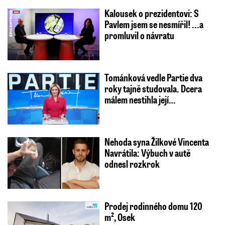
Kalousek o prezidentovi: S
Pavlem jsem se nesmířil! ...a
promluvil o návratu
Tománková vedle Partie dva
roky tajně studovala. Dcera
málem nestihla její…
Nehoda syna Žilkové Vincenta
Navrátila: Výbuch v autě
odnesl rozkrok
Prodej rodinného domu 120
m², Osek