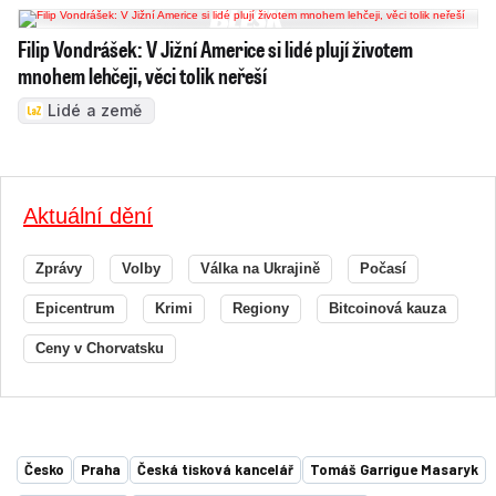
Filip Vondrášek: V Jižní Americe si lidé plují životem
mnohem lehčeji, věci tolik neřeší
Lidé a země
Aktuální dění
Zprávy
Volby
Válka na Ukrajině
Počasí
Epicentrum
Krimi
Regiony
Bitcoinová kauza
Ceny v Chorvatsku
Česko
Praha
Česká tisková kancelář
Tomáš Garrigue Masaryk