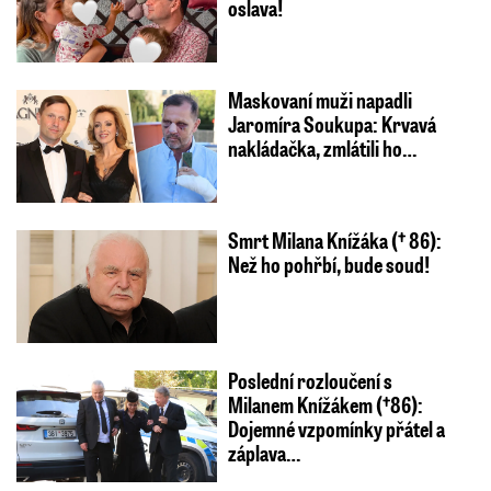
oslava!
Maskovaní muži napadli
Jaromíra Soukupa: Krvavá
nakládačka, zmlátili ho…
Smrt Milana Knížáka († 86):
Než ho pohřbí, bude soud!
Poslední rozloučení s
Milanem Knížákem (†86):
Dojemné vzpomínky přátel a
záplava…