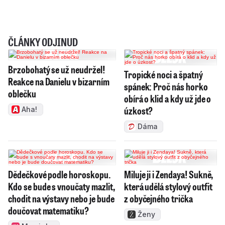
ČLÁNKY ODJINUD
Brzobohatý se už neudržel!
Tropické noci a špatný
Reakce na Danielu v bizarním
spánek: Proč nás horko
oblečku
obírá o klid a kdy už jde o
úzkost?
Aha!
Dáma
Dědečkové podle horoskopu.
Miluje ji i Zendaya! Sukně,
Kdo se bude s vnoučaty mazlit,
která udělá stylový outfit
chodit na výstavy nebo je bude
z obyčejného trička
doučovat matematiku?
Ženy