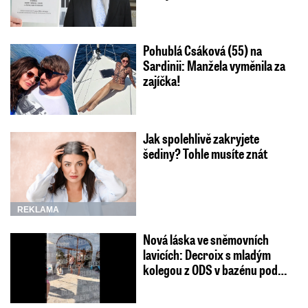
Pohublá Csáková (55) na
Sardinii: Manžela vyměnila za
zajíčka!
Jak spolehlivě zakryjete
šediny? Tohle musíte znát
REKLAMA
Nová láska ve sněmovních
lavicích: Decroix s mladým
kolegou z ODS v bazénu pod…