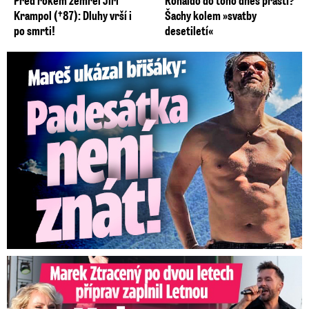
Před rokem zemřel Jiří
Ronaldo do toho dnes praští?
Krampol (†87): Dluhy vrší i
Šachy kolem »svatby
po smrti!
desetiletí«
Mareš v dokonalé formě ukázal břišáky: Padesátka není znát
Marek Ztracený na Letné: Pártlová stopla koncert