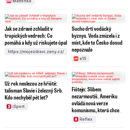
Maminka
Jak se zdravě zchladit v
Sucho drtí vodácký
tropických vedrech: Co
byznys. Voda zmizela i z
pomáhá a kdy už riskujete úpal
míst, kde to Česko dosud
nepoznalo
https://mojezdravi.zeny.cz/
e15
Už rok neslezou ze hřiště:
Fištejn: Slibem
talisman Slavie i železný Srb.
nezarmoutíš. Ameriku
Kdo nechyběl pět let?
ovládá nová verze
iSport
komunismu, která chce
měnit zajeté pořádky
Reflex