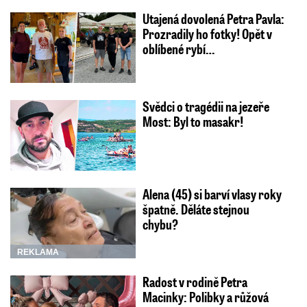
Utajená dovolená Petra Pavla:
Prozradily ho fotky! Opět v
oblíbené rybí…
Svědci o tragédii na jezeře
Most: Byl to masakr!
Alena (45) si barví vlasy roky
špatně. Děláte stejnou
chybu?
REKLAMA
Radost v rodině Petra
Macinky: Polibky a růžová