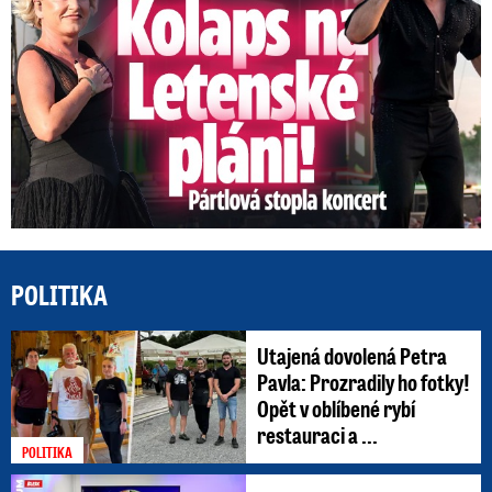
POLITIKA
Utajená dovolená Petra
Pavla: Prozradily ho fotky!
Opět v oblíbené rybí
restauraci a ...
POLITIKA