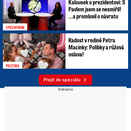
Kalousek o prezidentovi: S
Pavlem jsem se nesmířil!
...a promluvil o návratu
EPICENTRUM
Radost v rodině Petra
Macinky: Polibky a růžová
oslava!
POLITIKA
Přejít do speciálu