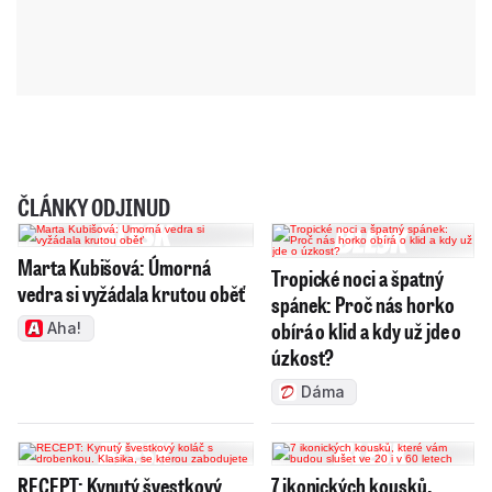
ČLÁNKY ODJINUD
Marta Kubišová: Úmorná
Tropické noci a špatný
vedra si vyžádala krutou oběť
spánek: Proč nás horko
obírá o klid a kdy už jde o
Aha!
úzkost?
Dáma
RECEPT: Kynutý švestkový
7 ikonických kousků,