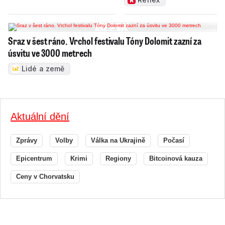
Sraz v šest ráno. Vrchol festivalu Tóny Dolomit zazní za
úsvitu ve 3000 metrech
Lidé a země
Aktuální dění
Zprávy
Volby
Válka na Ukrajině
Počasí
Epicentrum
Krimi
Regiony
Bitcoinová kauza
Ceny v Chorvatsku