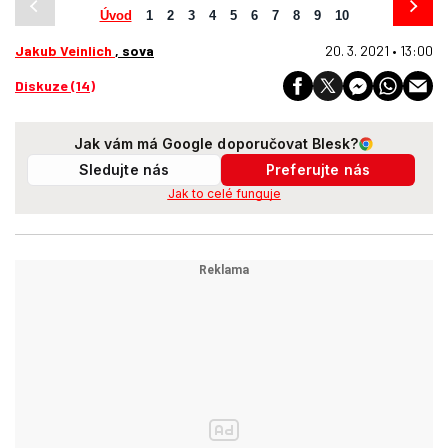
Úvod
1
2
3
4
5
6
7
8
9
10
Jakub Veinlich
, sova
20. 3. 2021 • 13:00
Diskuze (14)
Jak vám má Google doporučovat Blesk?
Sledujte nás
Preferujte nás
Jak to celé funguje