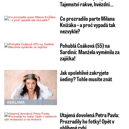
Tajemství rakve, hvězdní…
Co prozradilo parte Milana
Knížáka – a proč vypadá tak
nezvykle?
Pohublá Csáková (55) na
Sardinii: Manžela vyměnila za
zajíčka!
Jak spolehlivě zakryjete
šediny? Tohle musíte znát
REKLAMA
Utajená dovolená Petra Pavla:
Prozradily ho fotky! Opět v
oblíbené rybí…