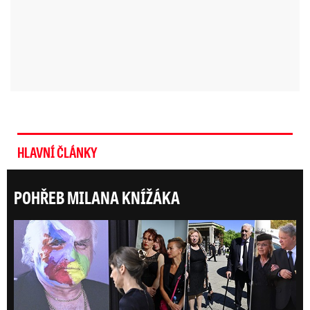
HLAVNÍ ČLÁNKY
POHŘEB MILANA KNÍŽÁKA
Posl