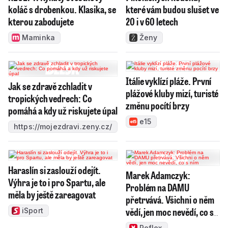
koláč s drobenkou. Klasika, se
které vám budou slušet ve
kterou zabodujete
20 i v 60 letech
Maminka
Ženy
Itálie vyklízí pláže. První
Jak se zdravě zchladit v
plážové kluby mizí, turisté
tropických vedrech: Co
změnu pocítí brzy
pomáhá a kdy už riskujete úpal
e15
https://mojezdravi.zeny.cz/
Haraslín si zaslouží odejít.
Marek Adamczyk:
Výhra je to i pro Spartu, ale
Problém na DAMU
měla by ještě zareagovat
přetrvává. Všichni o něm
vědí, jen moc nevědí, co s
iSport
ním
Reflex