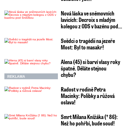
Nová láska ve sněmovních
lavicích: Decroix s mladým
kolegou z ODS v bazénu pod…
Svědci o tragédii na jezeře
Most: Byl to masakr!
Alena (45) si barví vlasy roky
špatně. Děláte stejnou
chybu?
REKLAMA
Radost v rodině Petra
Macinky: Polibky a růžová
oslava!
Smrt Milana Knížáka († 86):
Než ho pohřbí, bude soud!