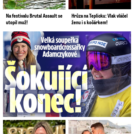
Na festivalu Brutal Assault se
Hrůza na Teplicku: Vlak vláčel
utopil muž!
ženu i s kočárkem!
Velká soupeřka Adamczykové: Šokující konec!