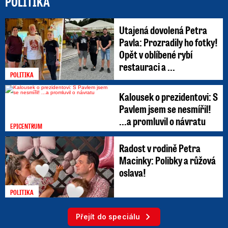
POLITIKA
Utajená dovolená Petra
Pavla: Prozradily ho fotky!
Opět v oblíbené rybí
restauraci a ...
POLITIKA
Kalousek o prezidentovi: S
Pavlem jsem se nesmířil!
...a promluvil o návratu
EPICENTRUM
Radost v rodině Petra
Macinky: Polibky a růžová
oslava!
POLITIKA
Přejít do speciálu