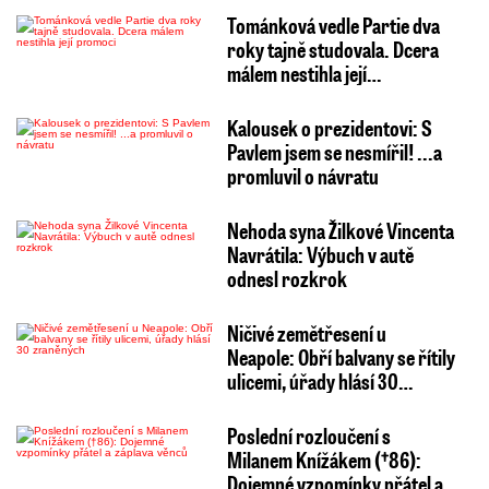
Tománková vedle Partie dva
roky tajně studovala. Dcera
málem nestihla její…
Kalousek o prezidentovi: S
Pavlem jsem se nesmířil! ...a
promluvil o návratu
Nehoda syna Žilkové Vincenta
Navrátila: Výbuch v autě
odnesl rozkrok
Ničivé zemětřesení u
Neapole: Obří balvany se řítily
ulicemi, úřady hlásí 30…
Poslední rozloučení s
Milanem Knížákem (†86):
Dojemné vzpomínky přátel a