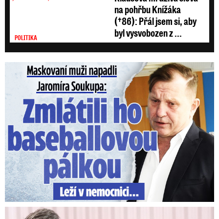
na pohřbu Knížáka
(†86): Přál jsem si, aby
byl vysvobozen z ...
POLITIKA
Maskovaní muži napadli Jaromíra Soukupa: Krvavá nakládačka
V trezoru měl 80 milionů: Policie obvinila exšéfa železnic!