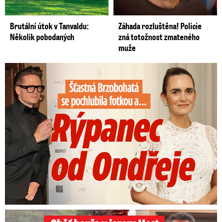
Brutální útok v Tanvaldu:
Záhada rozluštěna! Policie
Několik pobodaných
zná totožnost zmateného
muže
Šťastná Brzobohatá se pochlubila fotkou: Rýpanec od Ondřeje
Oběť bouře v jezeru Most: Zemřel táta Dominik (†28)