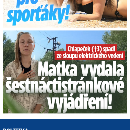
Smrtelný pád chlapce: Matka vydala vyjádření na 16 stran