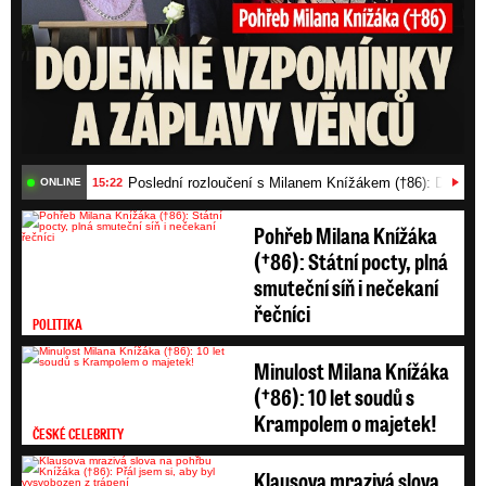
Poslední rozloučení s Milanem Knížákem (†86): Dojemn
15:22
ONLINE
Pohřeb Milana Knížáka
(†86): Státní pocty, plná
smuteční síň i nečekaní
řečníci
POLITIKA
Minulost Milana Knížáka
(†86): 10 let soudů s
Krampolem o majetek!
ČESKÉ CELEBRITY
Klausova mrazivá slova