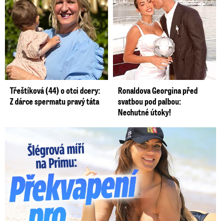
Třeštíková (44) o otci dcery:
Ronaldova Georgina před
Z dárce spermatu pravý táta
svatbou pod palbou:
Nechutné útoky!
Lucie Šlégrová míří na Primu. Překvapení pro sporťáky!