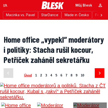
Můj Blesk
Macinka vs. Pavel
StarDance
Made in Česko
Festiva
Home office „vypekl“ moderátory
i politiky: Stacha rušil kocour,
Petříček zaháněl sekretářku
Úvod
1
2
3
4
5
6
7
8
9
10