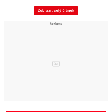
Sputnikem a budou čeští ...
Zobrazit celý článek
„V centru Brna ale pivovarníci přesto chystají i
další projekty, podobně jako v Boskovicích a v
Lednici,“ uvedl expert na minipivovary Filip
Vrána z Mendelu. Minimální počet malých
pivovarů je podle něj naopak na Blanensku a
Vyškovsku.
Počty minipivovarů v jednotlivých okresech:
Brno-venkov 17, Brno 13, Hodonín 12, Břeclav 8,
Znojmo 7, Vyškov 3, Blansko 1.