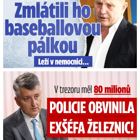
V trezoru měl 80 milionů: Policie obvinila exšéfa železnic!