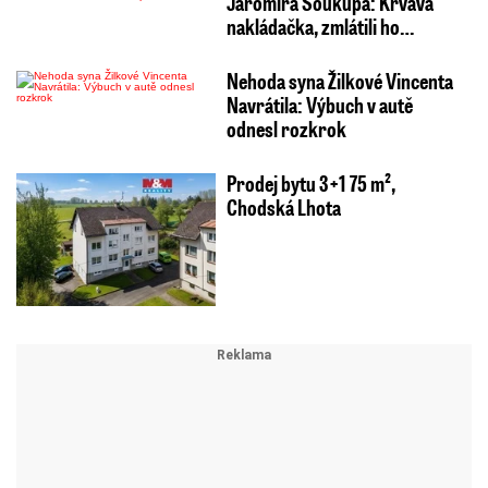
Jaromíra Soukupa: Krvavá
nakládačka, zmlátili ho…
Nehoda syna Žilkové Vincenta
Navrátila: Výbuch v autě
odnesl rozkrok
Prodej bytu 3+1 75 m²,
Chodská Lhota