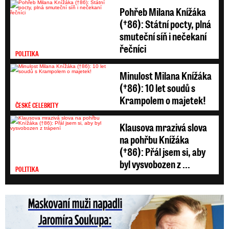
Pohřeb Milana Knížáka
(†86): Státní pocty, plná
smuteční síň i nečekaní
řečníci
POLITIKA
Minulost Milana Knížáka
(†86): 10 let soudů s
Krampolem o majetek!
ČESKÉ CELEBRITY
Klausova mrazivá slova
na pohřbu Knížáka
(†86): Přál jsem si, aby
byl vysvobozen z ...
POLITIKA
Maskovaní muži napadli Jaromíra Soukupa: Krvavá nakládačka