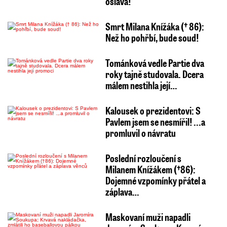
oslava!
Smrt Milana Knížáka († 86):
Než ho pohřbí, bude soud!
Tománková vedle Partie dva
roky tajně studovala. Dcera
málem nestihla její…
Kalousek o prezidentovi: S
Pavlem jsem se nesmířil! ...a
promluvil o návratu
Poslední rozloučení s
Milanem Knížákem (†86):
Dojemné vzpomínky přátel a
záplava…
Maskovaní muži napadli