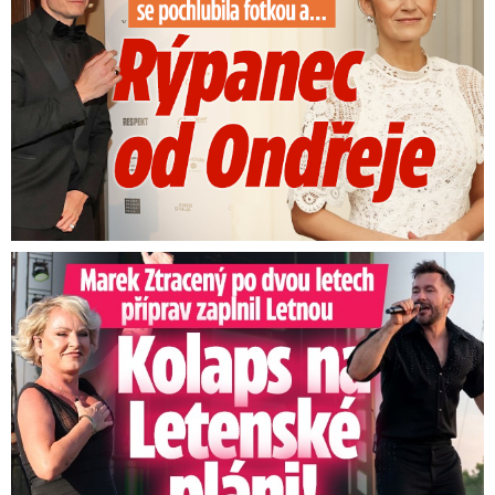
Marek Ztracený na Letné: Pártlová stopla koncert