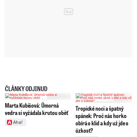
ČLÁNKY ODJINUD
Marta Kubišová: Úmorná
Tropické noci a špatný
vedra si vyžádala krutou oběť
spánek: Proč nás horko
obírá o klid a kdy už jde o
Aha!
úzkost?