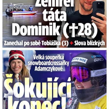
Velká soupeřka Adamczykové: Šokující konec!