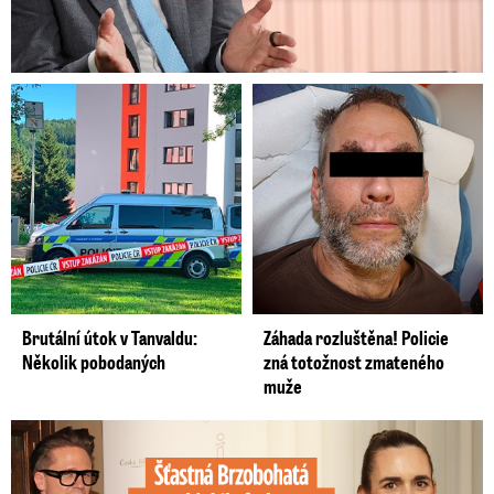
Brutální útok v Tanvaldu:
Záhada rozluštěna! Policie
Několik pobodaných
zná totožnost zmateného
muže
Šťastná Brzobohatá se pochlubila fotkou: Rýpanec od Ondřeje