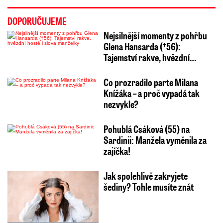
DOPORUČUJEME
Nejsilnější momenty z pohřbu
Glena Hansarda (†56):
Tajemství rakve, hvězdní…
Co prozradilo parte Milana
Knížáka – a proč vypadá tak
nezvykle?
Pohublá Csáková (55) na
Sardinii: Manžela vyměnila za
zajíčka!
Jak spolehlivě zakryjete
šediny? Tohle musíte znát