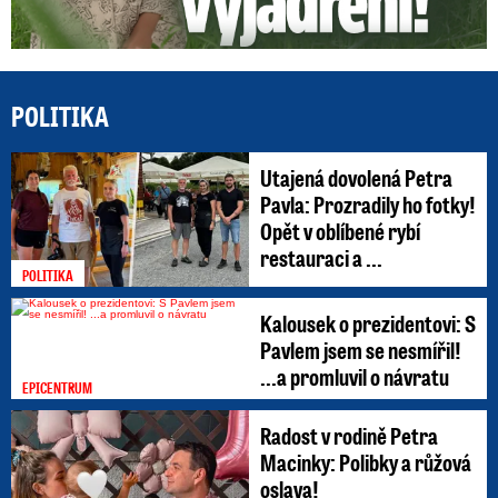
POLITIKA
Utajená dovolená Petra
Pavla: Prozradily ho fotky!
Opět v oblíbené rybí
restauraci a ...
POLITIKA
Kalousek o prezidentovi: S
Pavlem jsem se nesmířil!
...a promluvil o návratu
EPICENTRUM
Radost v rodině Petra
Macinky: Polibky a růžová
oslava!