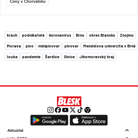
Ceny v Chorvatsku
krach
podnikatelé
koronavirus
Brno
okres Blansko
Znojmo
Morava
pivo
minipivovar
pivovar
Mendelova univerzita v Brně
louka
pandemie
Šardice
Sivice
Jihomoravský kraj
Aktuálně