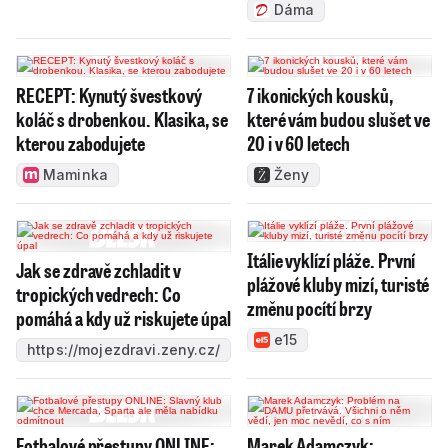
Dáma
RECEPT: Kynutý švestkový
7 ikonických kousků,
koláč s drobenkou. Klasika, se
které vám budou slušet ve
kterou zabodujete
20 i v 60 letech
Maminka
Ženy
Itálie vyklízí pláže. První
Jak se zdravě zchladit v
plážové kluby mizí, turisté
tropických vedrech: Co
změnu pocítí brzy
pomáhá a kdy už riskujete úpal
e15
https://mojezdravi.zeny.cz/
Fotbalové přestupy ONLINE:
Marek Adamczyk: