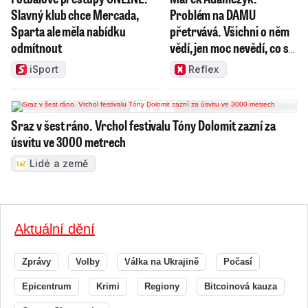
Slavný klub chce Mercada,
Problém na DAMU
Sparta ale měla nabídku
přetrvává. Všichni o něm
odmítnout
vědí, jen moc nevědí, co s
ním
iSport
Reflex
Sraz v šest ráno. Vrchol festivalu Tóny Dolomit zazní za
úsvitu ve 3000 metrech
Lidé a země
Aktuální dění
Zprávy
Volby
Válka na Ukrajině
Počasí
Epicentrum
Krimi
Regiony
Bitcoinová kauza