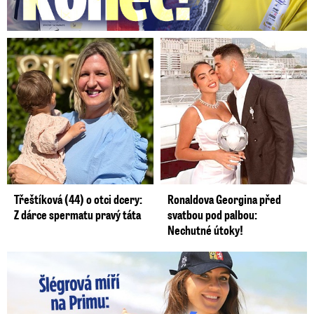
Třeštíková (44) o otci dcery:
Ronaldova Georgina před
Z dárce spermatu pravý táta
svatbou pod palbou:
Nechutné útoky!
Lucie Šlégrová míří na Primu. Překvapení pro sporťáky!