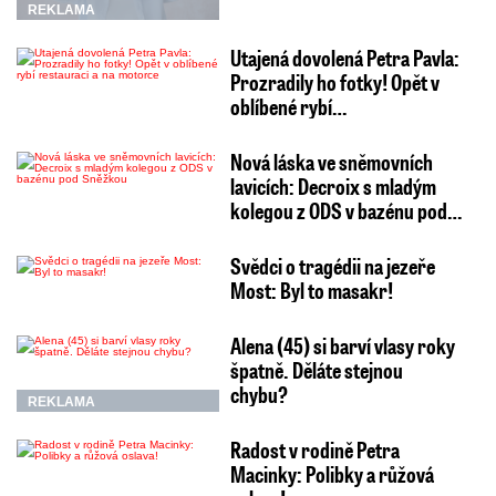
REKLAMA
Utajená dovolená Petra Pavla:
Prozradily ho fotky! Opět v
oblíbené rybí…
Nová láska ve sněmovních
lavicích: Decroix s mladým
kolegou z ODS v bazénu pod…
Svědci o tragédii na jezeře
Most: Byl to masakr!
Alena (45) si barví vlasy roky
špatně. Děláte stejnou
chybu?
REKLAMA
Radost v rodině Petra
Macinky: Polibky a růžová