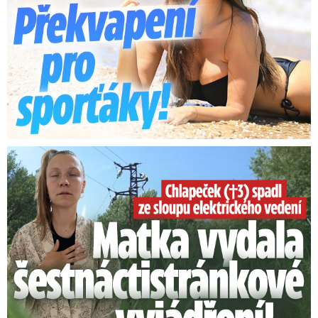
Smrtelný pád chlapce: Matka vydala vyjádření na 16 stran