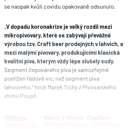
se naopak kvůli covidu opakovaně odsunulo.
„
V dopadu koronakrize je velký rozdíl mezi
mikropivovary, které se zabývají převážně
výrobou tzv. Craft beer prodejných v lahvích, a
mezi malými pivovary, produkujícími klasická
kvalitní piva, kterým vždy lépe slušely sudy.
Segment čepovaného piva je samozřejmě
postižen řádově víc, než segment piva
lahvového," tvrdí Marek Tichý z Pivovarského
domu Poupě.
Blatný v Blesku: Opatření
přestala fungovat. Jak je to se