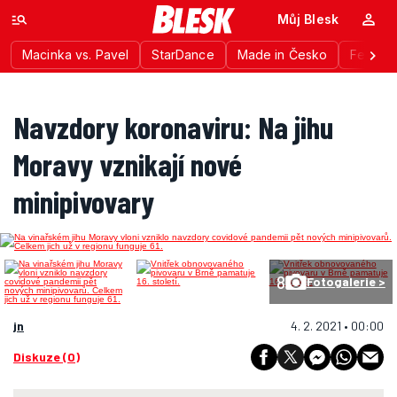
Můj Blesk
Macinka vs. Pavel
StarDance
Made in Česko
Festiva
Navzdory koronaviru: Na jihu
Moravy vznikají nové
minipivovary
8
Fotogalerie >
jn
4. 2. 2021 • 00:00
Diskuze (0)