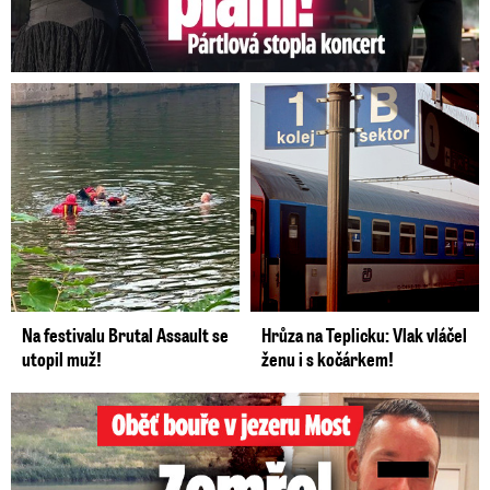
Na festivalu Brutal Assault se
Hrůza na Teplicku: Vlak vláčel
utopil muž!
ženu i s kočárkem!
Oběť bouře v jezeru Most: Zemřel táta Dominik (†28)