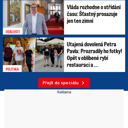
Vláda rozhodne o střídání
času: Šťastný prosazuje
jen ten zimní
UDÁLOSTI
Utajená dovolená Petra
Pavla: Prozradily ho fotky!
Opět v oblíbené rybí
restauraci a ...
POLITIKA
Přejít do speciálu