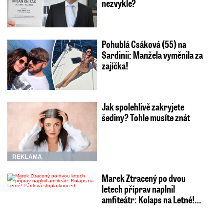
nezvykle?
Pohublá Csáková (55) na
Sardinii: Manžela vyměnila za
zajíčka!
Jak spolehlivě zakryjete
šediny? Tohle musíte znát
REKLAMA
Marek Ztracený po dvou
letech příprav naplnil
amfiteátr: Kolaps na Letné!…