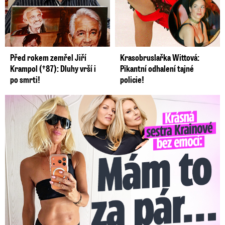
Před rokem zemřel Jiří
Krasobruslařka Wittová:
Krampol (†87): Dluhy vrší i
Pikantní odhalení tajné
po smrti!
policie!
Krásná sestra Krainové bez emocí: Mám to za pár…