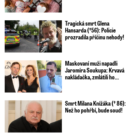
Tragická smrt Glena
Hansarda (†56): Policie
prozradila příčinu nehody!
Maskovaní muži napadli
Jaromíra Soukupa: Krvavá
nakládačka, zmlátili ho…
Smrt Milana Knížáka († 86):
Než ho pohřbí, bude soud!