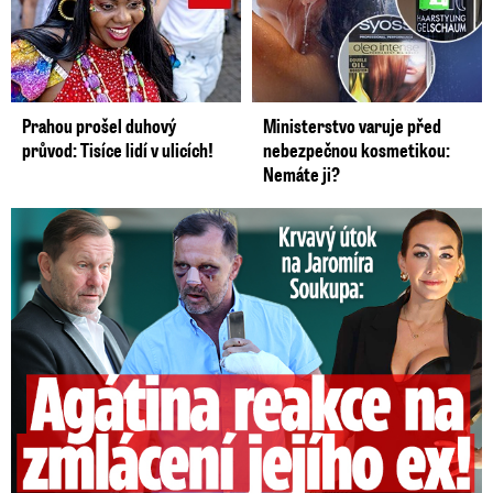
Prahou prošel duhový
Ministerstvo varuje před
průvod: Tisíce lidí v ulicích!
nebezpečnou kosmetikou:
Nemáte ji?
Útok na Jaromíra Soukupa: Reakce Agáty na zmlácení jejího ex