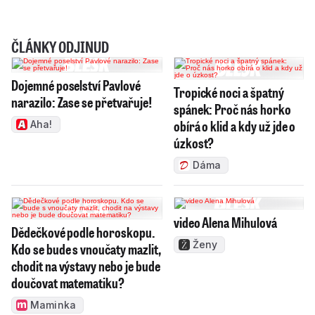
ČLÁNKY ODJINUD
Dojemné poselství Pavlové
Tropické noci a špatný
narazilo: Zase se přetvařuje!
spánek: Proč nás horko
obírá o klid a kdy už jde o
Aha!
úzkost?
Dáma
video Alena Mihulová
Dědečkové podle horoskopu.
Ženy
Kdo se bude s vnoučaty mazlit,
chodit na výstavy nebo je bude
doučovat matematiku?
Maminka