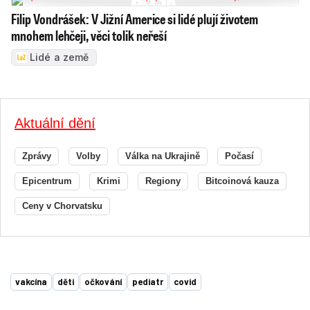
Filip Vondrášek: V Jižní Americe si lidé plují životem
mnohem lehčeji, věci tolik neřeší
Lidé a země
Aktuální dění
Zprávy
Volby
Válka na Ukrajině
Počasí
Epicentrum
Krimi
Regiony
Bitcoinová kauza
Ceny v Chorvatsku
vakcína
děti
očkování
pediatr
covid