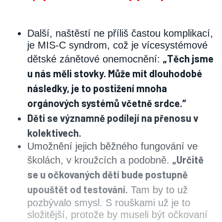
Další, naštěstí ne příliš častou komplikací,
je MIS-C syndrom, což je vícesystémové
„Těch jsme
dětské zánětové onemocnění:
u nás měli stovky. Může mít dlouhodobé
následky, je to postižení mnoha
orgánových systémů včetně srdce.“
Děti se významně podílejí na přenosu v
kolektivech.
Umožnění jejich běžného fungování ve
„Určitě
školách, v kroužcích a podobně.
se u očkovaných dětí bude postupně
upouštět od testování.
Tam by to už
pozbývalo smysl. S rouškami už je to
složitější, protože by museli být očkovaní