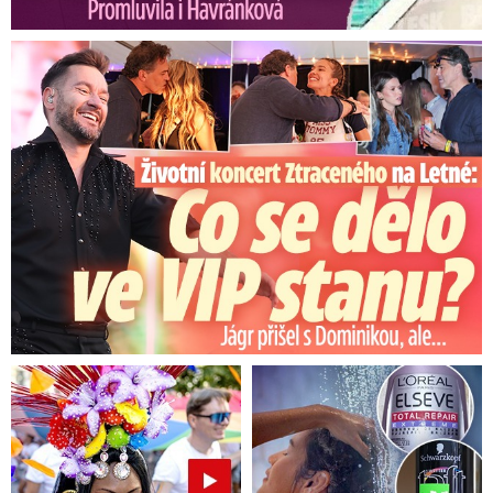
Koncert Ztraceného na Letné: Jágr přišel s Dominikou, ale...