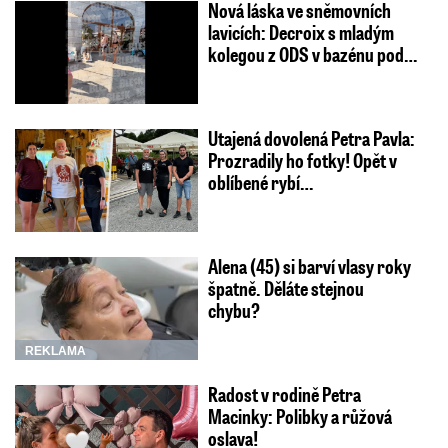
Nová láska ve sněmovních
lavicích: Decroix s mladým
kolegou z ODS v bazénu pod…
Utajená dovolená Petra Pavla:
Prozradily ho fotky! Opět v
oblíbené rybí…
Alena (45) si barví vlasy roky
špatně. Děláte stejnou
chybu?
REKLAMA
Radost v rodině Petra
Macinky: Polibky a růžová
oslava!