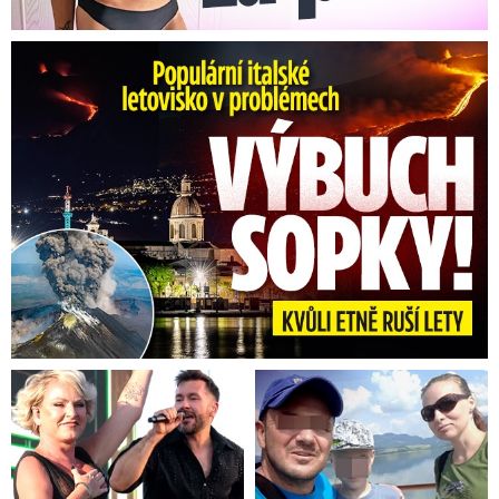
Erupce sicilské sopky Etny: Ruší desítky letů