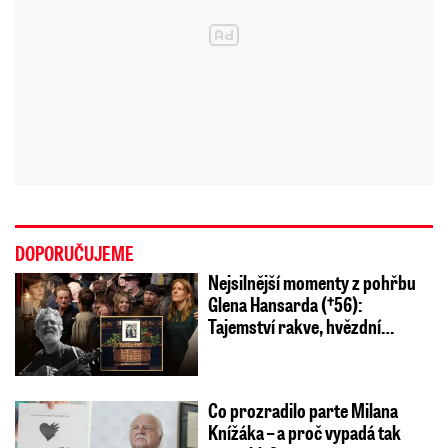
DOPORUČUJEME
Nejsilnější momenty z pohřbu
Glena Hansarda (†56):
Tajemství rakve, hvězdní…
Co prozradilo parte Milana
Knížáka – a proč vypadá tak