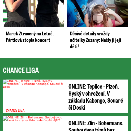
Marek Ztracený na Letné:
Děsivé detaily vraždy
Pártlová stopla koncert
učitelky Zuzany: Našly ji její
děti!
CHANCE LIGA
ONLINE: Teplice - Plzeň.
Hyský v ohrožení. V
základu Kabongo, Souaré
či Doski
CHANCE LIGA
ONLINE: Zlín - Bohemians.
Souboj dvou týmů bez