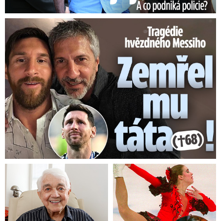
Tragédie hvězdného Messiho: Zemřel mu táta (†68)!