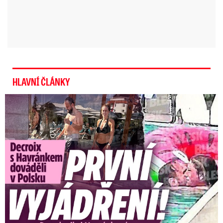
všech věkových kategoriích.
Záleží ale, kdy na
to schválení dojde. Nevíme, v jaké fázi bude
pandemie. Pokud se ji tou dobou podaří
kontrolovat do takové míry, že bude docházet k
ojedinělým případům, nebude to už potřeba.“
HLAVNÍ ČLÁNKY
Exministryně s Havránkem dováděli v Polsku: První slova!