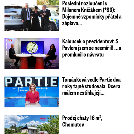
Poslední rozloučení s
Milanem Knížákem (†86):
Dojemné vzpomínky přátel a
záplava…
Kalousek o prezidentovi: S
Pavlem jsem se nesmířil! ...a
promluvil o návratu
Tománková vedle Partie dva
roky tajně studovala. Dcera
málem nestihla její…
Prodej chaty 16 m²,
Chomutov