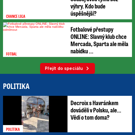
výhry. Kdo bude
úspěšnější?
CHANCE LIGA
Fotbalové přestupy
ONLINE: Slavný klub chce
Mercada, Sparta ale měla
nabídku ...
FOTBAL
Přejít do speciálu
POLITIKA
Decroix s Havránkem
dováděli v Polsku, ale…
Vědí o tom doma?
POLITIKA