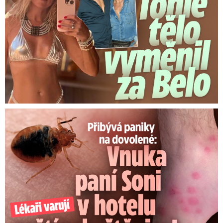
Panika na dovolené: Vnuka Soni v hotelu poštípaly štěnice!