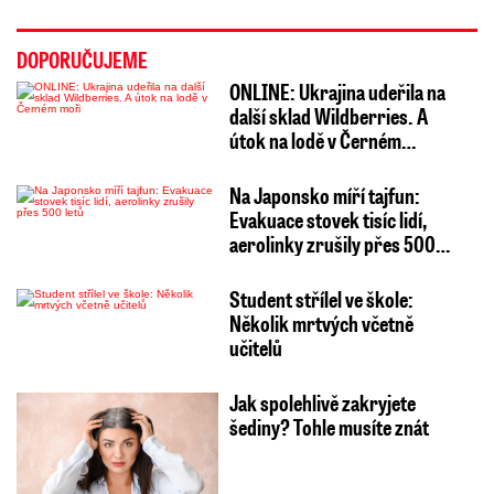
DOPORUČUJEME
ONLINE: Ukrajina udeřila na
další sklad Wildberries. A
útok na lodě v Černém…
Na Japonsko míří tajfun:
Evakuace stovek tisíc lidí,
aerolinky zrušily přes 500…
Student střílel ve škole:
Několik mrtvých včetně
učitelů
Jak spolehlivě zakryjete
šediny? Tohle musíte znát