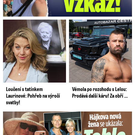
Loučení s tatínkem
Vémola po rozchodu s Lelou:
Laurinové: Pohřeb na výročí
Prodává další káru! Za obří ...
svatby!
Tohle tělo nahradilo Belo: Nová partnerka se ukázala...