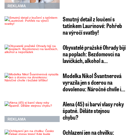
REKLAMA
Smutný detail z loučení s
tatínkem Laurinové: Pohřeb
na výročí svatby!
Obyvatelé pražské Ohrady bijí
na poplach: Bezdomovci na
lavičkách, alkohol a…
Modelka Nikol Švantnerová
vyrazila jen s dcerou na
dovolenou: Náročné chvíle i…
Alena (45) si barví vlasy roky
špatně. Děláte stejnou
chybu?
REKLAMA
Ochlazení jen na chvilku: