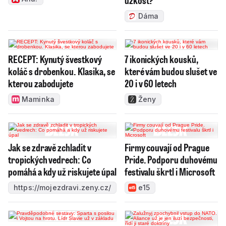
úzkost?
Dáma
RECEPT: Kynutý švestkový
7 ikonických kousků,
koláč s drobenkou. Klasika, se
které vám budou slušet ve
kterou zabodujete
20 i v 60 letech
Maminka
Ženy
Jak se zdravě zchladit v
Firmy couvají od Prague
tropických vedrech: Co
Pride. Podporu duhovému
pomáhá a kdy už riskujete úpal
festivalu škrtl i Microsoft
https://mojezdravi.zeny.cz/
e15