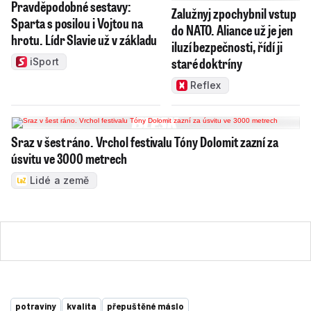
Pravděpodobné sestavy:
Zalužnyj zpochybnil vstup
Sparta s posilou i Vojtou na
do NATO. Aliance už je jen
hrotu. Lídr Slavie už v základu
iluzí bezpečnosti, řídí ji
staré doktríny
iSport
Reflex
Sraz v šest ráno. Vrchol festivalu Tóny Dolomit zazní za
úsvitu ve 3000 metrech
Lidé a země
potraviny
kvalita
přepuštěné máslo