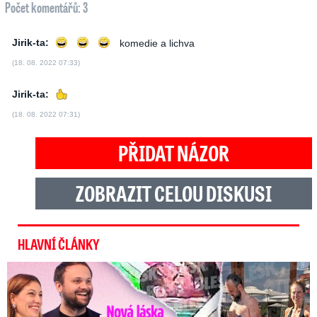
Počet komentářů: 3
Jirik-ta:
komedie a lichva
(18. 08. 2022 07:33)
Jirik-ta:
(18. 08. 2022 07:31)
PŘIDAT NÁZOR
ZOBRAZIT CELOU DISKUSI
HLAVNÍ ČLÁNKY
Nová láska ve Sněmovně: Decroix s mladým kolegou z ODS