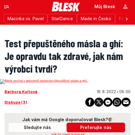
Můj Blesk
Macinka vs. Pavel
StarDance
Made in Česko
Festiva
Test přepuštěného másla a ghí:
Je opravdu tak zdravé, jak nám
výrobci tvrdí?
Barbora Kultová
18. 8. 2022 • 06:00
Diskuze (3)
Jak vám má Google doporučovat Blesk?
Sledujte nás
Preferujte nás
Jak to celé funguje