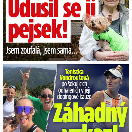
Vondroušová po šokujících odhaleních v kauze: Záhadný vzkaz!