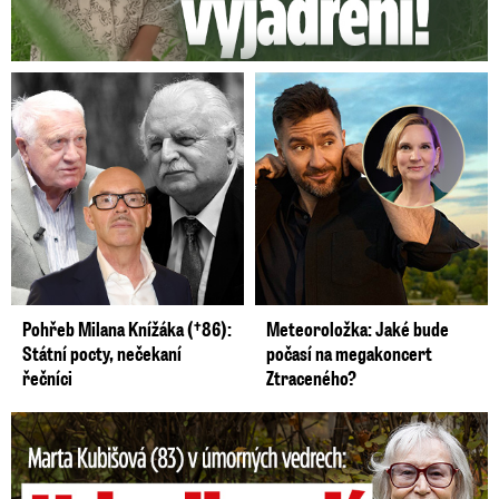
Pohřeb Milana Knížáka (†86):
Meteoroložka: Jaké bude
Státní pocty, nečekaní
počasí na megakoncert
řečníci
Ztraceného?
Marta Kubišová (83) v úmorných vedrech: Udusil se jí pejsek!