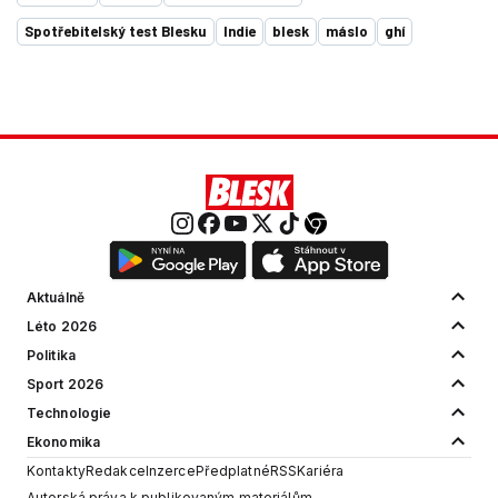
Spotřebitelský test Blesku
Indie
blesk
máslo
ghí
Aktuálně
Léto 2026
Politika
Sport 2026
Technologie
Ekonomika
Kontakty
Redakce
Inzerce
Předplatné
RSS
Kariéra
Autorská práva k publikovaným materiálům