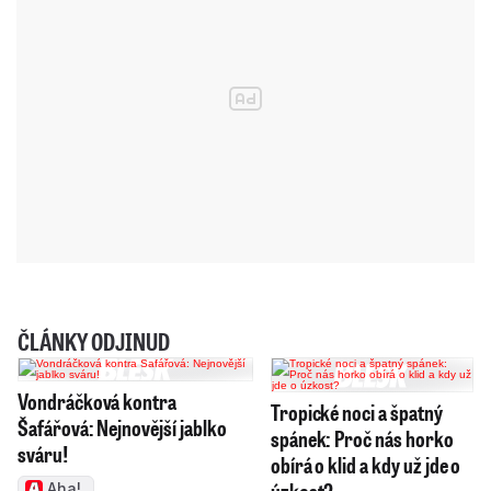
ČLÁNKY ODJINUD
Vondráčková kontra
Tropické noci a špatný
Šafářová: Nejnovější jablko
spánek: Proč nás horko
sváru!
obírá o klid a kdy už jde o
Aha!