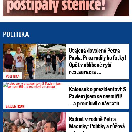
POLITIKA
Utajená dovolená Petra
Pavla: Prozradily ho fotky!
Opět v oblíbené rybí
restauraci a ...
POLITIKA
Kalousek o prezidentovi: S
Pavlem jsem se nesmířil!
...a promluvil o návratu
EPICENTRUM
Radost v rodině Petra
Macinky: Polibky a růžová