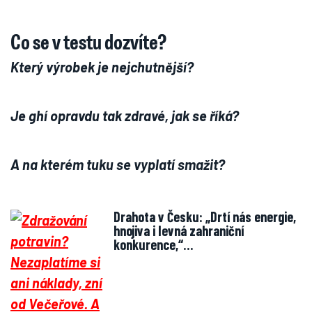
Co se v testu dozvíte?
Který výrobek je nejchutnější?
Je ghí opravdu tak zdravé, jak se říká?
A na kterém tuku se vyplatí smažit?
Drahota v Česku: „Drtí nás energie,
hnojiva i levná zahraniční
konkurence,“…