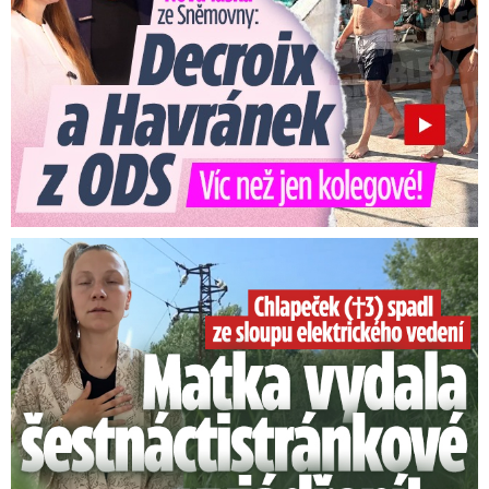
Smrtelný pád chlapce: Matka vydala vyjádření na 16 stran