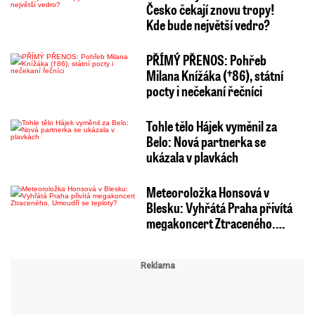
Česko čekají znovu tropy!
Kde bude největší vedro?
PŘÍMÝ PŘENOS: Pohřeb
Milana Knížáka (†86), státní
pocty i nečekaní řečníci
Tohle tělo Hájek vyměnil za
Belo: Nová partnerka se
ukázala v plavkách
Meteoroložka Honsová v
Blesku: Vyhřátá Praha přivítá
megakoncert Ztraceného.…