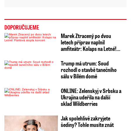
DOPORUČUJEME
Marek Ztracený po dvou
letech příprav naplnil
amfiteátr: Kolaps na Letné!…
Trump má utrum: Soud
rozhodl o stavbě tanečního
sálu v Bílém domě
ONLINE: Zelenskyj v Srbsku a
Ukrajina udeřila na další
sklad Wildberries
Jak spolehlivě zakryjete
šediny? Tohle musíte znát