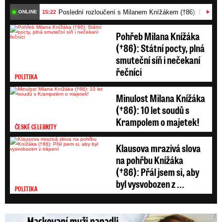
Poslední rozloučení s Milanem Knížákem (†86): Dojemn
15:22
ONLINE
Pohřeb Milana Knížáka
(†86): Státní pocty, plná
smuteční síň i nečekaní
řečníci
POLITIKA
Minulost Milana Knížáka
(†86): 10 let soudů s
Krampolem o majetek!
ČESKÉ CELEBRITY
Klausova mrazivá slova
na pohřbu Knížáka
(†86): Přál jsem si, aby
byl vysvobozen z ...
POLITIKA