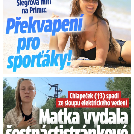
Smrtelný pád chlapce: Matka vydala vyjádření na 16 stran