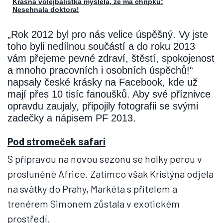
Krásná volejbalistka myslela, že má chřipku:
Nesehnala doktora!
„Rok 2012 byl pro nás velice úspěšný. Vy jste
toho byli nedílnou součástí a do roku 2013
vám přejeme pevné zdraví, štěstí, spokojenost
a mnoho pracovních i osobních úspěchů!“
napsaly české krásky na Facebook, kde už
mají přes 10 tisíc fanoušků. Aby své příznivce
opravdu zaujaly, připojily fotografii se svými
zadečky a nápisem PF 2013.
Pod stromeček safari
S přípravou na novou sezonu se holky perou v
prosluněné Africe. Zatímco však Kristýna odjela
na svátky do Prahy, Markéta s přítelem a
trenérem Simonem zůstala v exotickém
prostředí.