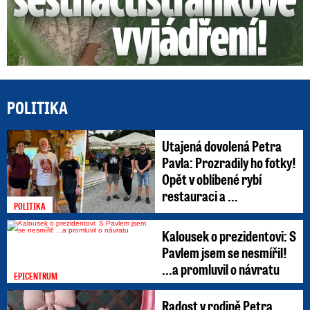
POLITIKA
Utajená dovolená Petra
Pavla: Prozradily ho fotky!
Opět v oblíbené rybí
restauraci a ...
POLITIKA
Kalousek o prezidentovi: S
Pavlem jsem se nesmířil!
...a promluvil o návratu
EPICENTRUM
Radost v rodině Petra