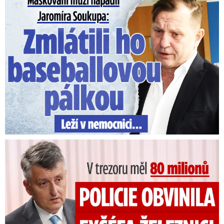
Maskovaní muži napadli Jaromíra Soukupa: Krvavá nakládačka
V trezoru měl 80 milionů: Policie obvinila exšéfa železnic!