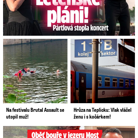
Na festivalu Brutal Assault se
Hrůza na Teplicku: Vlak vláčel
utopil muž!
ženu i s kočárkem!
Oběť bouře v jezeru Most: Zemřel táta Dominik (†28)