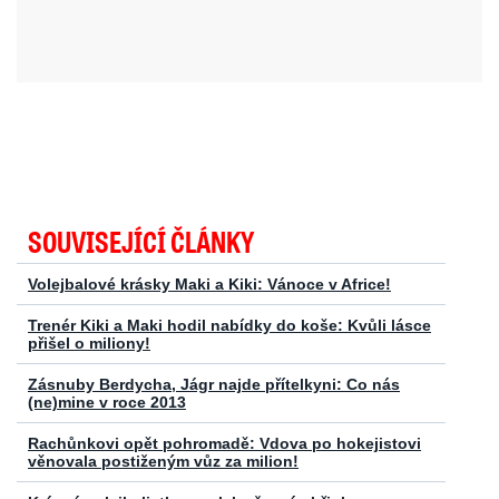
SOUVISEJÍCÍ ČLÁNKY
Volejbalové krásky Maki a Kiki: Vánoce v Africe!
Trenér Kiki a Maki hodil nabídky do koše: Kvůli lásce
přišel o miliony!
Zásnuby Berdycha, Jágr najde přítelkyni: Co nás
(ne)mine v roce 2013
Rachůnkovi opět pohromadě: Vdova po hokejistovi
věnovala postiženým vůz za milion!