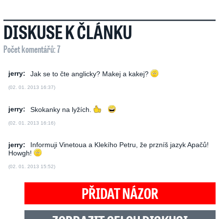
DISKUSE K ČLÁNKU
Počet komentářů: 7
jerry:
Jak se to čte anglicky? Makej a kakej?
(02. 01. 2013 16:37)
jerry:
Skokanky na lyžích.
(02. 01. 2013 16:16)
jerry:
Informuji Vinetoua a Klekího Petru, že przníš jazyk Apačů!
Howgh!
(02. 01. 2013 15:52)
PŘIDAT NÁZOR