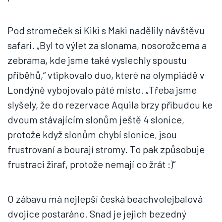
Pod stromeček si Kiki s Maki nadělily návštěvu
safari. „Byl to výlet za slonama, nosorožcema a
zebrama, kde jsme také vyslechly spoustu
příběhů,“ vtipkovalo duo, které na olympiádě v
Londýně vybojovalo páté místo. „Třeba jsme
slyšely, že do rezervace Aquila brzy přibudou ke
dvoum stávajícím slonům ještě 4 slonice,
protože když slonům chybí slonice, jsou
frustrovaní a bourají stromy. To pak způsobuje
frustraci žiraf, protože nemají co žrát :)“
O zábavu má nejlepší česká beachvolejbalová
dvojice postaráno. Snad je jejich bezedný