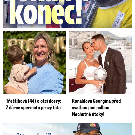
Třeštíková (44) o otci dcery:
Ronaldova Georgina před
Z dárce spermatu pravý táta
svatbou pod palbou:
Nechutné útoky!
Lucie Šlégrová míří na Primu. Překvapení pro sporťáky!