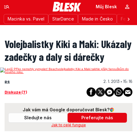
Můj Blesk
Macinka vs. Pavel
StarDance
Made in Česko
Festiva
Volejbalistky Kiki a Maki: Ukázaly
zadečky a daly si dárečky
ps
2. 1. 2013 • 15:16
Diskuze (7)
Jak vám má Google doporučovat Blesk?
Sledujte nás
Preferujte nás
Jak to celé funguje