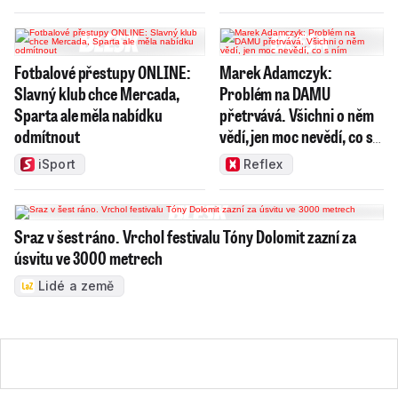
Fotbalové přestupy ONLINE:
Marek Adamczyk:
Slavný klub chce Mercada,
Problém na DAMU
Sparta ale měla nabídku
přetrvává. Všichni o něm
odmítnout
vědí, jen moc nevědí, co s
ním
iSport
Reflex
Sraz v šest ráno. Vrchol festivalu Tóny Dolomit zazní za
úsvitu ve 3000 metrech
Lidé a země