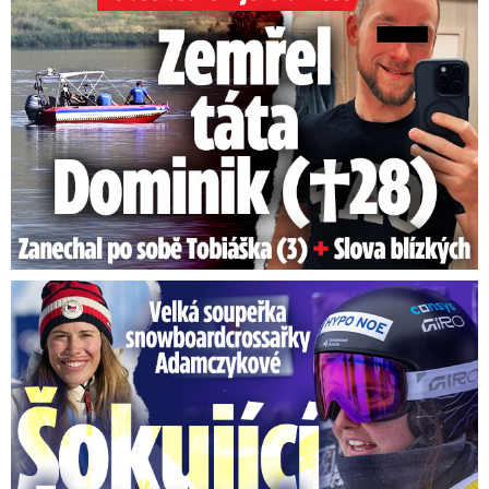
Velká soupeřka Adamczykové: Šokující konec!