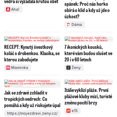
vedra si vyžádala krutou oběť
spánek: Proč nás horko
obírá o klid a kdy už jde o
Aha!
úzkost?
Dáma
RECEPT: Kynutý švestkový
7 ikonických kousků,
koláč s drobenkou. Klasika, se
které vám budou slušet ve
kterou zabodujete
20 i v 60 letech
Maminka
Ženy
Itálie vyklízí pláže. První
Jak se zdravě zchladit v
plážové kluby mizí, turisté
tropických vedrech: Co
změnu pocítí brzy
pomáhá a kdy už riskujete úpal
e15
https://mojezdravi.zeny.cz/