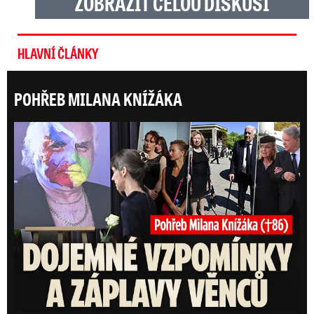
ZOBRAZIT CELOU DISKUSI
HLAVNÍ ČLÁNKY
POHŘEB MILANA KNÍŽÁKA
Posl