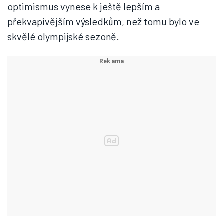
optimismus vynese k ještě lepším a
překvapivějším výsledkům, než tomu bylo ve
skvělé olympijské sezoně.