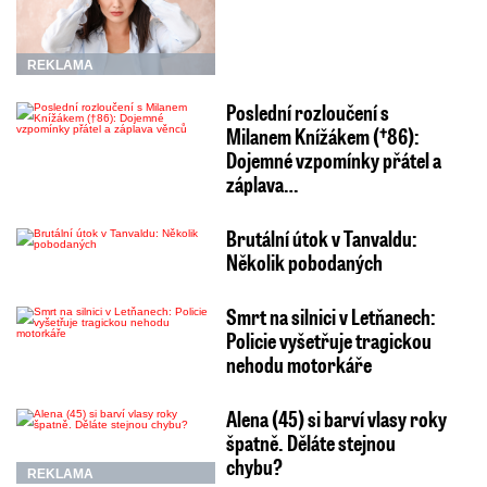
REKLAMA
Poslední rozloučení s
Milanem Knížákem (†86):
Dojemné vzpomínky přátel a
záplava…
Brutální útok v Tanvaldu:
Několik pobodaných
Smrt na silnici v Letňanech:
Policie vyšetřuje tragickou
nehodu motorkáře
Alena (45) si barví vlasy roky
špatně. Děláte stejnou
chybu?
REKLAMA