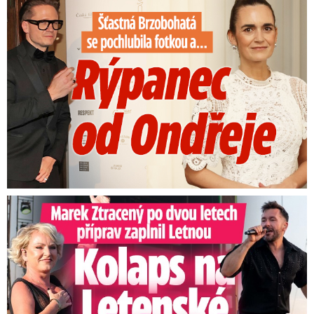
Šťastná Brzobohatá se pochlubila fotkou: Rýpanec od Ondřeje
Marek Ztracený na Letné: Pártlová stopla koncert