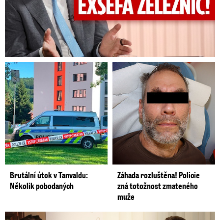
Brutální útok v Tanvaldu:
Záhada rozluštěna! Policie
Několik pobodaných
zná totožnost zmateného
muže