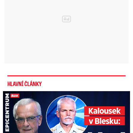
HLAVNÍ ČLÁNKY
Kalousek o prezidentovi: S Pavlem jsem se nesmířil!