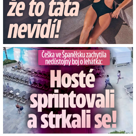
Češka ve Španělsku natočila nedůstojný boj o lehátka