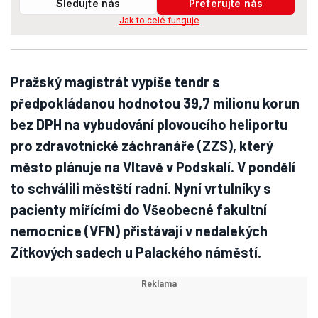
Sledujte nás
Preferujte nás
Jak to celé funguje
Pražský magistrát vypíše tendr s
předpokládanou hodnotou 39,7 milionu korun
bez DPH na vybudování plovoucího heliportu
pro zdravotnické záchranáře (ZZS), který
město plánuje na Vltavě v Podskalí. V pondělí
to schválili městští radní. Nyní vrtulníky s
pacienty mířícími do Všeobecné fakultní
nemocnice (VFN) přistávají v nedalekých
Zítkových sadech u Palackého náměstí.