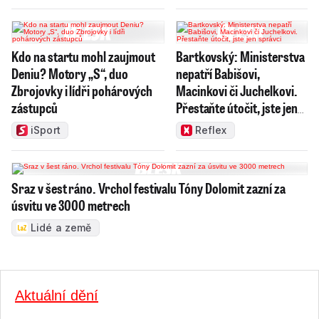
Kdo na startu mohl zaujmout
Bartkovský: Ministerstva
Deniu? Motory „S“, duo
nepatří Babišovi,
Zbrojovky i lídři pohárových
Macinkovi či Juchelkovi.
zástupců
Přestaňte útočit, jste jen
správci
iSport
Reflex
Sraz v šest ráno. Vrchol festivalu Tóny Dolomit zazní za
úsvitu ve 3000 metrech
Lidé a země
Aktuální dění