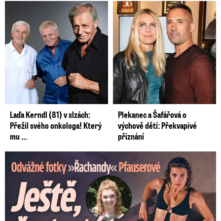
Laďa Kerndl (81) v slzách:
Plekanec a Šafářová o
Přežil svého onkologa! Který
výchově dětí: Překvapivé
mu ...
přiznání
Odvážné fotky Denisy Pfauserové: Ještě, že to táta nevidí