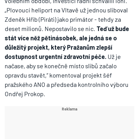
volebním období, investici radní schválili loni.
„Plovoucí heliport na Vltavě už jednou sliboval
Zdeněk Hřib (Piráti) jako primátor - tehdy za
deset milionů. Nepostavilo se nic.
Teď už bude
stát více něž pětinásobek, ale jedná se o
důležitý projekt, který Pražanům zlepší
dostupnost urgentní zdravotní péče.
Už je
načase, aby se konečně místo slibů začalo
opravdu stavět,“ komentoval projekt šéf
pražského ANO a předseda kontrolního výboru
Ondřej Prokop.