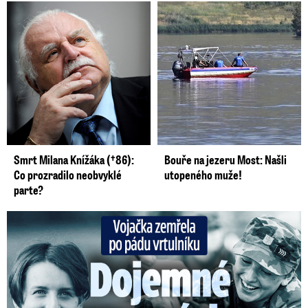
Smrt Milana Knížáka (†86):
Bouře na jezeru Most: Našli
Co prozradilo neobvyklé
utopeného muže!
parte?
Vojačka zemřela po pádu vrtulníku: Dojemné vzpomínky na ...