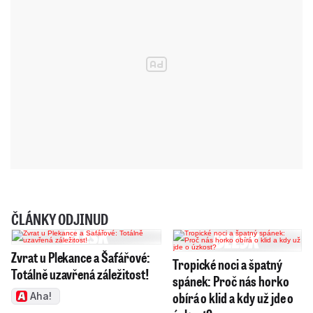
ČLÁNKY ODJINUD
Zvrat u Plekance a Šafářové:
Tropické noci a špatný
Totálně uzavřená záležitost!
spánek: Proč nás horko
obírá o klid a kdy už jde o
Aha!