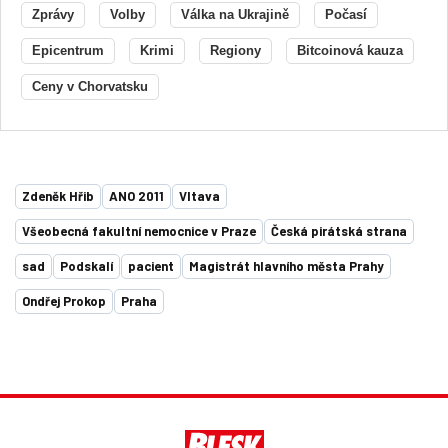
Zprávy
Volby
Válka na Ukrajině
Počasí
Epicentrum
Krimi
Regiony
Bitcoinová kauza
Ceny v Chorvatsku
Zdeněk Hřib
ANO 2011
Vltava
Všeobecná fakultní nemocnice v Praze
Česká pirátská strana
sad
Podskalí
pacient
Magistrát hlavního města Prahy
Ondřej Prokop
Praha