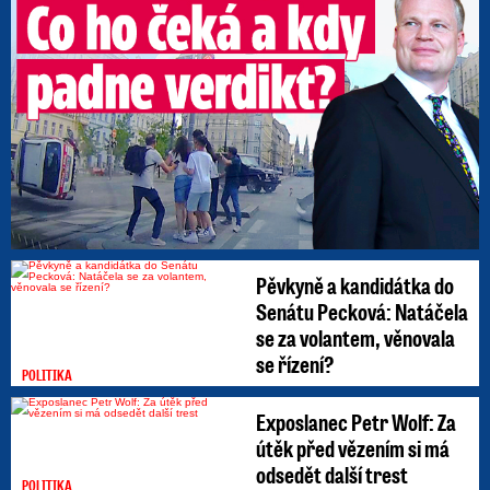
Pěvkyně a kandidátka do
Senátu Pecková: Natáčela
se za volantem, věnovala
se řízení?
POLITIKA
Exposlanec Petr Wolf: Za
útěk před vězením si má
odsedět další trest
POLITIKA