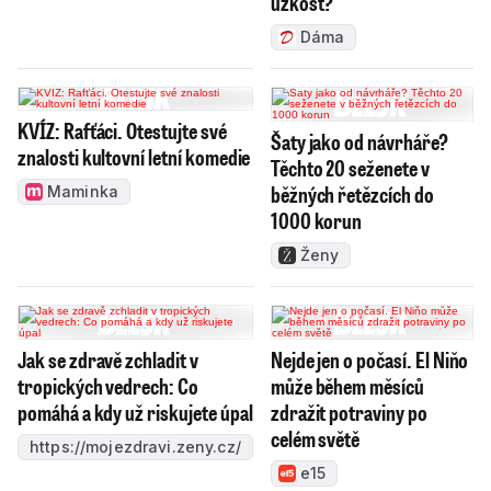
úzkost?
Dáma
KVÍZ: Rafťáci. Otestujte své
Šaty jako od návrháře?
znalosti kultovní letní komedie
Těchto 20 seženete v
běžných řetězcích do
Maminka
1000 korun
Ženy
Jak se zdravě zchladit v
Nejde jen o počasí. El Niňo
tropických vedrech: Co
může během měsíců
pomáhá a kdy už riskujete úpal
zdražit potraviny po
celém světě
https://mojezdravi.zeny.cz/
e15