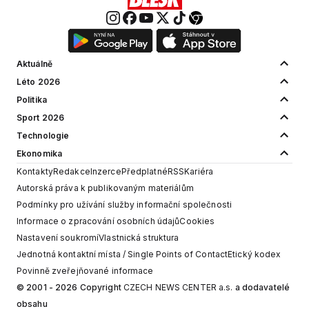
Aktuálně
Léto 2026
Politika
Sport 2026
Technologie
Ekonomika
Kontakty
Redakce
Inzerce
Předplatné
RSS
Kariéra
Autorská práva k publikovaným materiálům
Podmínky pro užívání služby informační společnosti
Informace o zpracování osobních údajů
Cookies
Nastavení soukromí
Vlastnická struktura
Jednotná kontaktní místa / Single Points of Contact
Etický kodex
Povinně zveřejňované informace
© 2001 - 2026 Copyright
CZECH NEWS CENTER a.s.
a dodavatelé
obsahu