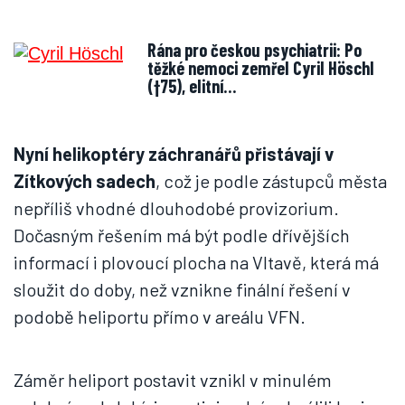
Rána pro českou psychiatrii: Po
těžké nemoci zemřel Cyril Höschl
(†75), elitní…
Nyní helikoptéry záchranářů přistávají v
Zítkových sadech
, což je podle zástupců města
nepříliš vhodné dlouhodobé provizorium.
Dočasným řešením má být podle dřívějších
informací i plovoucí plocha na Vltavě, která má
sloužit do doby, než vznikne finální řešení v
podobě heliportu přímo v areálu VFN.
Záměr heliport postavit vznikl v minulém