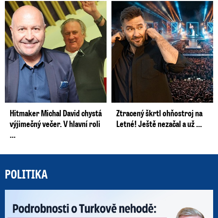
Hitmaker Michal David chystá
Ztracený škrtl ohňostroj na
výjimečný večer. V hlavní roli
Letné! Ještě nezačal a už ...
...
POLITIKA
Po