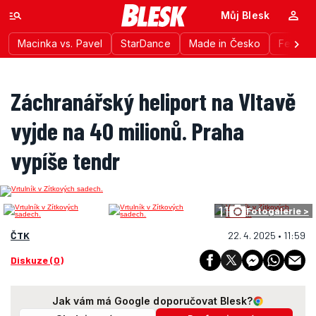
Můj Blesk
Macinka vs. Pavel
StarDance
Made in Česko
Festiva
Záchranářský heliport na Vltavě
vyjde na 40 milionů. Praha
vypíše tendr
11
Fotogalerie >
ČTK
22. 4. 2025 • 11:59
Diskuze (0)
Jak vám má Google doporučovat Blesk?