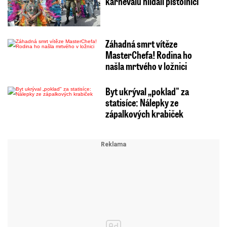
karnevalu hlídali pistolníci
Záhadná smrt vítěze
MasterChefa! Rodina ho
našla mrtvého v ložnici
Byt ukrýval „poklad" za
statisíce: Nálepky ze
zápalkových krabiček