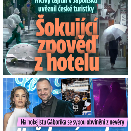
Na Gáboríka se sypou obvinění z nevěry: Reakce manželky!