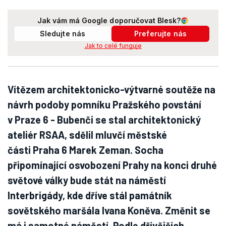
Jak vám má Google doporučovat Blesk?
Sledujte nás
Preferujte nás
Jak to celé funguje
Vítězem architektonicko-výtvarné soutěže na
návrh podoby pomníku Pražského povstání
v Praze 6 - Bubenči se stal architektonický
ateliér RSAA, sdělil mluvčí městské
části Praha 6 Marek Zeman. Socha
připomínající osvobození Prahy na konci druhé
světové války bude stát na náměstí
Interbrigády, kde dříve stál památník
sovětského maršála Ivana Koněva. Změnit se
má i samotné náměstí. Podle dřívějších