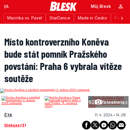
Můj Blesk
Macinka vs. Pavel
StarDance
Made in Česko
Festiva
Místo kontroverzního Koněva
bude stát pomník Pražského
povstání: Praha 6 vybrala vítěze
soutěže
52
Fotogalerie >
ČTK
11. 4. 2024 • 14:28
Diskuze (3)