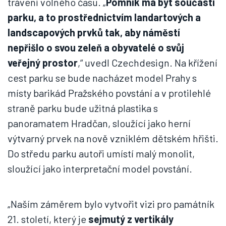
trávení volného času. „
Pomník má být součástí
parku, a to prostřednictvím landartových a
landscapových prvků tak, aby náměstí
nepřišlo o svou zeleň a obyvatelé o svůj
veřejný prostor
,“ uvedl Czechdesign. Na křížení
cest parku se bude nacházet model Prahy s
místy barikád Pražského povstání a v protilehlé
straně parku bude užitná plastika s
panoramatem Hradčan, sloužící jako herní
výtvarný prvek na nově vzniklém dětském hřišti.
Do středu parku autoři umístí malý monolit,
sloužící jako interpretační model povstání.
„Naším záměrem bylo vytvořit vizi pro památník
21. století, který je
sejmutý z vertikály