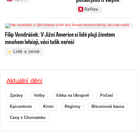
problémy Česka
Reflex
Filip Vondrášek: V Jižní Americe si lidé plují životem
mnohem lehčeji, věci tolik neřeší
Lidé a země
Aktuální dění
Zprávy
Volby
Válka na Ukrajině
Počasí
Epicentrum
Krimi
Regiony
Bitcoinová kauza
Ceny v Chorvatsku