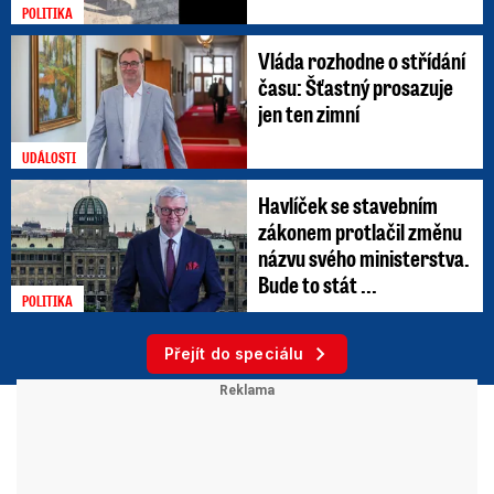
POLITIKA
Vláda rozhodne o střídání
času: Šťastný prosazuje
jen ten zimní
UDÁLOSTI
Havlíček se stavebním
zákonem protlačil změnu
názvu svého ministerstva.
Bude to stát ...
POLITIKA
Přejít do speciálu