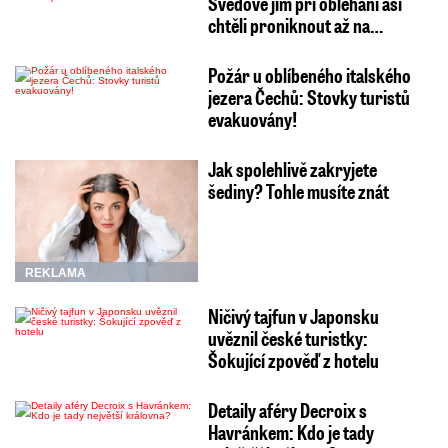
Švédové jím při obléhání asi
chtěli proniknout až na…
Požár u oblíbeného italského
jezera Čechů: Stovky turistů
evakuovány!
Jak spolehlivě zakryjete
šediny? Tohle musíte znát
REKLAMA
Ničivý tajfun v Japonsku
uvěznil české turistky:
Šokující zpověď z hotelu
Detaily aféry Decroix s
Havránkem: Kdo je tady