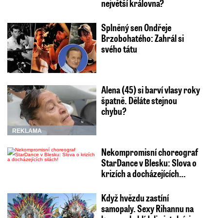
největší královna?
Splněný sen Ondřeje
Brzobohatého: Zahrál si
svého tátu
Alena (45) si barví vlasy roky
špatně. Děláte stejnou
chybu?
REKLAMA
Nekompromisní choreograf
StarDance v Blesku: Slova o
krizích a docházejících…
Když hvězdu zastíní
samopaly. Sexy Rihannu na