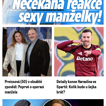
Preissová (50) v obsáhlé
Detaily konce Haraslína ve
zpovědi: Poprvé o operaci
Spartě: Kolik bude u šejka
manžela
brát?
Germáni z Jejího těla: Odstěhuj se, vzkázali jí krajané