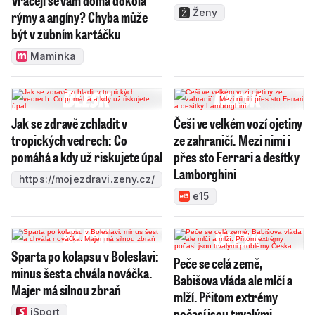
Vracejí se vám doma dokola
Ženy
rýmy a angíny? Chyba může
být v zubním kartáčku
Maminka
Jak se zdravě zchladit v
Češi ve velkém vozí ojetiny
tropických vedrech: Co
ze zahraničí. Mezi nimi i
pomáhá a kdy už riskujete úpal
přes sto Ferrari a desítky
Lamborghini
https://mojezdravi.zeny.cz/
e15
Sparta po kolapsu v Boleslavi:
Peče se celá země,
minus šest a chvála nováčka.
Babišova vláda ale mlčí a
Majer má silnou zbraň
mlží. Přitom extrémy
počasí jsou trvalými
iSport