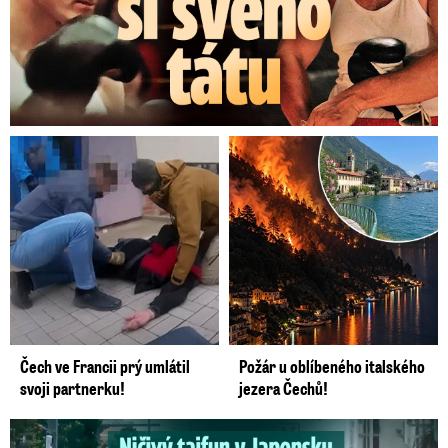
Čech ve Francii prý umlátil
Požár u oblíbeného italského
svoji partnerku!
jezera Čechů!
Ničivý tajfun uvěznil české turistky: Šokující zpověď