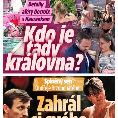
Detaily aféry Decroix s Havránkem: Kdo je tady královna?
Splněný sen Ondřeje Brzobohatého: Zahrál si svého tátu