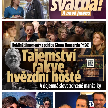
Nejsilnější momenty z pohřbu Glena Hansarda (†56)