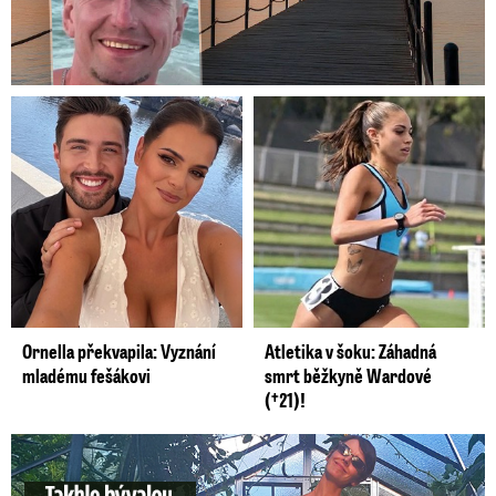
Ornella překvapila: Vyznání
Atletika v šoku: Záhadná
mladému fešákovi
smrt běžkyně Wardové
(†21)!
Takhle slavnou moderátorku neznáte: Lašková pečuje o ...