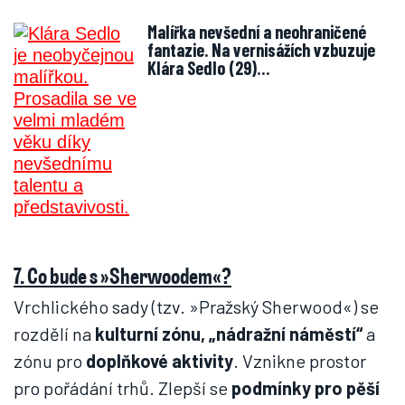
Malířka nevšední a neohraničené
fantazie. Na vernisážích vzbuzuje
Klára Sedlo (29)…
7. Co bude s »Sherwoodem«?
Vrchlického sady (tzv. »Pražský Sherwood«) se
rozdělí na
kulturní zónu, „nádražní náměstí“
a
zónu pro
doplňkové
aktivity
. Vznikne prostor
pro pořádání trhů. Zlepší se
podmínky pro pěší