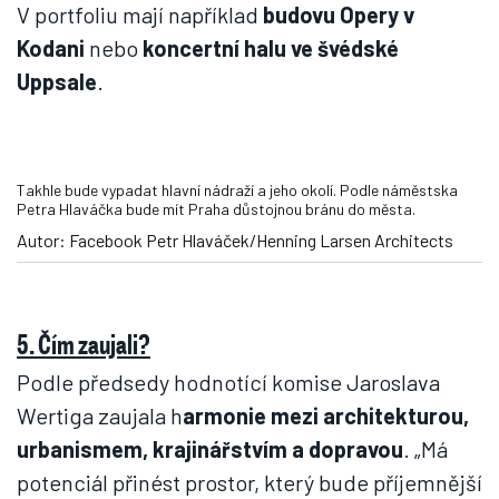
V portfoliu mají například
budovu Opery v
Kodani
nebo
koncertní halu ve švédské
Uppsale
.
Takhle bude vypadat hlavní nádraží a jeho okolí. Podle náměstska
Petra Hlaváčka bude mít Praha důstojnou bránu do města.
Autor: Facebook Petr Hlaváček/Henning Larsen Architects
5. Čím zaujali?
Podle předsedy hodnotící komise Jaroslava
Wertiga zaujala h
armonie mezi architekturou,
urbanismem, krajinářstvím a dopravou
. „Má
potenciál přinést prostor, který bude příjemnější