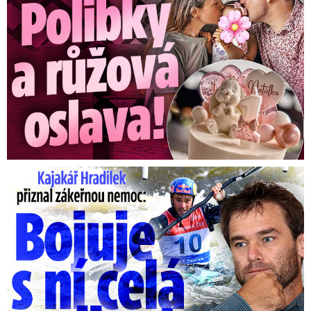
Kajakář Hradilek přiznal zákeřnou nemoc: Bojuje s ní celá ...