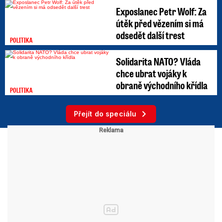
Exposlanec Petr Wolf: Za
útěk před vězením si má
odsedět další trest
POLITIKA
Solidarita NATO? Vláda
chce ubrat vojáky k
obraně východního křídla
POLITIKA
Přejít do speciálu