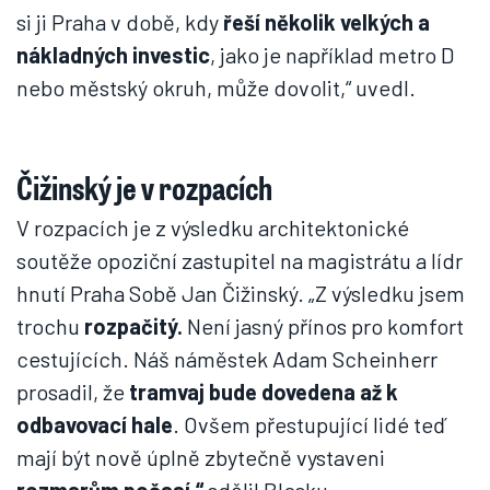
si ji Praha v době, kdy
řeší několik velkých a
nákladných investic
, jako je například metro D
nebo městský okruh, může dovolit,“ uvedl.
Čižinský je v rozpacích
V rozpacích je z výsledku architektonické
soutěže opoziční zastupitel na magistrátu a lídr
hnutí Praha Sobě Jan Čižinský. „Z výsledku jsem
trochu
rozpačitý.
Není jasný přínos pro komfort
cestujících. Náš náměstek Adam Scheinherr
prosadil, že
tramvaj bude dovedena až k
odbavovací hale
. Ovšem přestupující lidé teď
mají být nově úplně zbytečně vystaveni