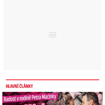
HLAVNÍ ČLÁNKY
Radost v rodině Petra Macinky: Polibky a růžová oslava!