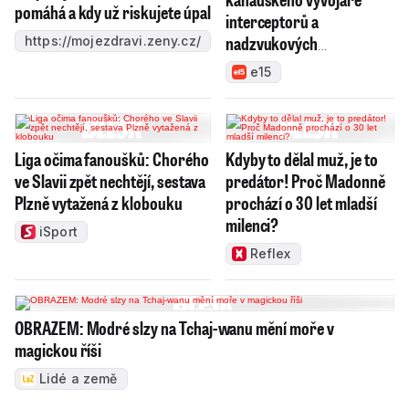
pomáhá a kdy už riskujete úpal
interceptorů a
nadzvukových
https://mojezdravi.zeny.cz/
technologií, chce výrobky
e15
prosadit v NATO
Liga očima fanoušků: Chorého
Kdyby to dělal muž, je to
ve Slavii zpět nechtějí, sestava
predátor! Proč Madonně
Plzně vytažená z klobouku
prochází o 30 let mladší
milenci?
iSport
Reflex
OBRAZEM: Modré slzy na Tchaj-wanu mění moře v
magickou říši
Lidé a země