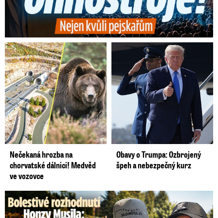
Nečekaná hrozba na
Obavy o Trumpa: Ozbrojený
chorvatské dálnici! Medvěd
špeh a nebezpečný kurz
ve vozovce
Bolestivé rozhodnutí Honzy Musila: Tátu musel dát do ústavu