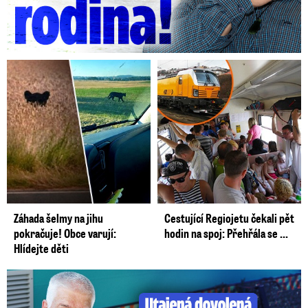
Záhada šelmy na jihu
Cestující Regiojetu čekali pět
pokračuje! Obce varují:
hodin na spoj: Přehřála se ...
Hlídejte děti
Utajená dovolená Petra Pavla: Prozradila ho fotka!