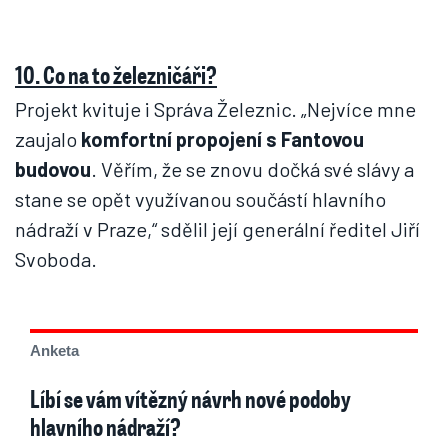
10. Co na to železničáři?
Projekt kvituje i Správa Železnic. „Nejvíce mne
zaujalo
komfortní propojení s Fantovou
budovou
. Věřím, že se znovu dočká své slávy a
stane se opět využívanou součástí hlavního
nádraží v Praze,“ sdělil její generální ředitel Jiří
Svoboda.
Anketa
Líbí se vám vítězný návrh nové podoby
hlavního nádraží?