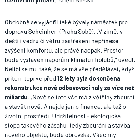
rozmarům počasí,“
sdělil Blesku.
Obdobně se vyjádřil také bývalý náměstek pro
dopravu Scheinherr (Praha Sobě). „V zimě, v
dešti i vedru či větru zastřešení nepřinese
zvýšení komfortu, ale právě naopak. Prostor
bude vystaven náporům klimatu i holubů,“ uvedl.
Nelíbí se mu také, že se má vše předělávat, když
přitom teprve před
12 lety byla dokončena
rekonstrukce nové odbavovací haly za více než
miliardu
. „Nově se toto vše má z většiny zbourat
a stavět nově. A nejde jen o finance, ale též o
životní prostředí. Udržitelnost - ekologická
stopa takového zásahu, tedy zbourání a stavba
nového objektu, bude obrovská. Všechny