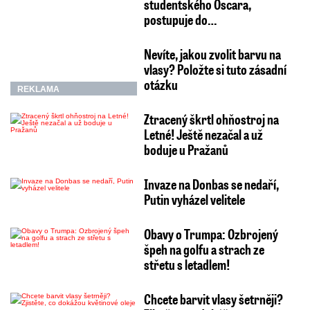
studentského Oscara,
postupuje do…
Nevíte, jakou zvolit barvu na
vlasy? Položte si tuto zásadní
otázku
REKLAMA
Ztracený škrtl ohňostroj na
Letné! Ještě nezačal a už
boduje u Pražanů
Invaze na Donbas se nedaří,
Putin vyházel velitele
Obavy o Trumpa: Ozbrojený
špeh na golfu a strach ze
střetu s letadlem!
Chcete barvit vlasy šetrněji?