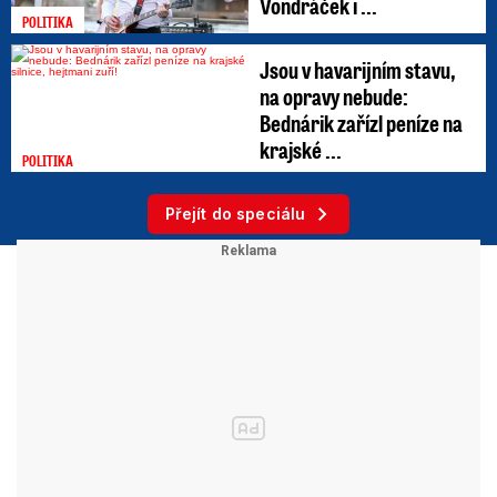
Vondráček i ...
POLITIKA
Jsou v havarijním stavu,
na opravy nebude:
Bednárik zařízl peníze na
krajské ...
POLITIKA
Přejít do speciálu