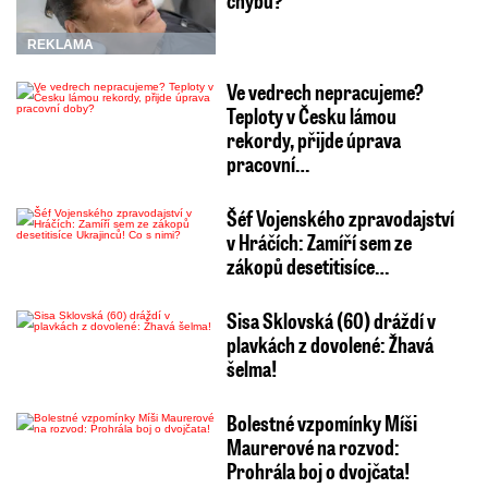
chybu?
REKLAMA
Ve vedrech nepracujeme?
Teploty v Česku lámou
rekordy, přijde úprava
pracovní…
Šéf Vojenského zpravodajství
v Hráčích: Zamíří sem ze
zákopů desetitisíce…
Sisa Sklovská (60) dráždí v
plavkách z dovolené: Žhavá
šelma!
Bolestné vzpomínky Míši
Maurerové na rozvod:
Prohrála boj o dvojčata!