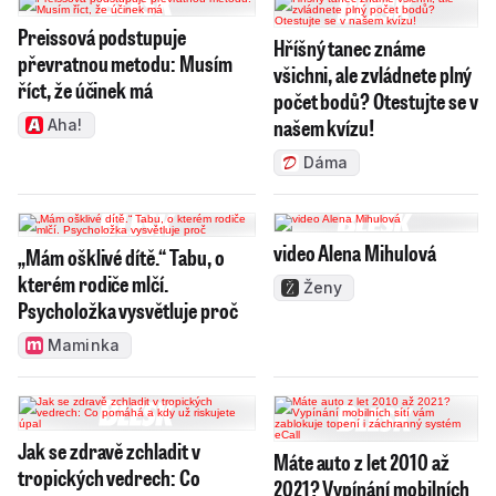
Preissová podstupuje
Hříšný tanec známe
převratnou metodu: Musím
všichni, ale zvládnete plný
říct, že účinek má
počet bodů? Otestujte se v
našem kvízu!
Aha!
Dáma
video Alena Mihulová
„Mám ošklivé dítě.“ Tabu, o
kterém rodiče mlčí.
Ženy
Psycholožka vysvětluje proč
Maminka
Jak se zdravě zchladit v
Máte auto z let 2010 až
tropických vedrech: Co
2021? Vypínání mobilních