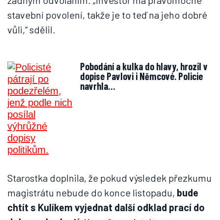
žádným odvoláním. „Investor má pravomocné
stavební povolení, takže je to teď na jeho dobré
vůli,“ sdělil.
Pobodání a kulka do hlavy, hrozil v
dopise Pavlovi i Němcové. Policie
navrhla…
Starostka doplnila, že pokud výsledek přezkumu
magistrátu nebude do konce listopadu,
bude
chtít s Kulíkem vyjednat další odklad prací do