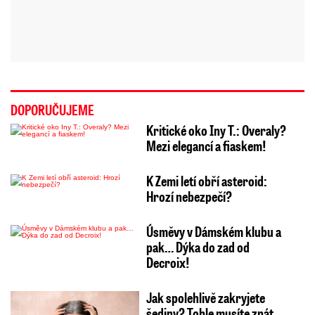
DOPORUČUJEME
Kritické oko Iny T.: Overaly?
Mezi elegancí a fiaskem!
K Zemi letí obří asteroid:
Hrozí nebezpečí?
Úsměvy v Dámském klubu a
pak… Dýka do zad od
Decroix!
Jak spolehlivě zakryjete
šediny? Tohle musíte znát