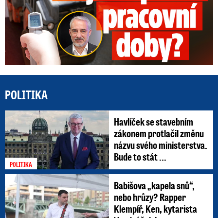
POLITIKA
Havlíček se stavebním
zákonem protlačil změnu
názvu svého ministerstva.
Bude to stát ...
POLITIKA
Babišova „kapela snů“,
nebo hrůzy? Rapper
Klempíř, Ken, kytarista