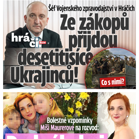
Šéf Vojenského zpravodajství: Přijdou desetitisíce Ukrajinců
Bolestné vzpomínky Míši Maurerové: Prohrála boj o dvojčata!