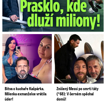
Bitva o kuchaře Kašpárka.
Zničený Messi po smrti táty
Milenka exmanželce vrátila
(†68): V černém spěchal
úder!
domů!