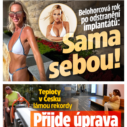
Belohorcová rok po odstranění implantátů: Konečně sama sebou
Teploty v Česku lámou rekordy: Přijde úprava pracovní doby?