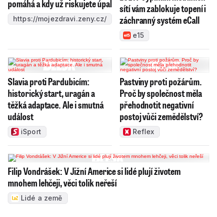
pomáhá a kdy už riskujete úpal
sítí vám zablokuje topení i
záchranný systém eCall
https://mojezdravi.zeny.cz/
e15
Slavia proti Pardubicím:
Pastviny proti požárům.
historický start, uragán a
Proč by společnost měla
těžká adaptace. Ale i smutná
přehodnotit negativní
událost
postoj vůči zemědělství?
iSport
Reflex
Filip Vondrášek: V Jižní Americe si lidé plují životem
mnohem lehčeji, věci tolik neřeší
Lidé a země