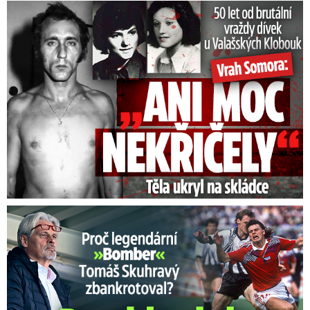
50 let od běsnění Somory: Těla dívek vrah ukryl na skládce
Proč Skuhravý zbankrotoval? Prasklo, kde dluží miliony!