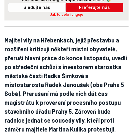
Sledujte nás
Preferujte nás
Jak to celé funguje
Majitel vily na Hřebenkách, jejíž přestavbu a
rozšíření kritizují někteří místní obyvatelé,
přeruší hlavní práce do konce listopadu, uvedli
po středeční schůzi s investorem starostka
městské části Radka Šimková a
místostarosta Radek Janoušek (oba Praha 5
Sobě). Přerušení má podle nich dát čas
magistrátu k prověření procesního postupu
stavebního úřadu Prahy 5. Zároveň bude
radnice jednat se sousedy vily, kteří proti
záměru majitele Martina Kulíka protestují.