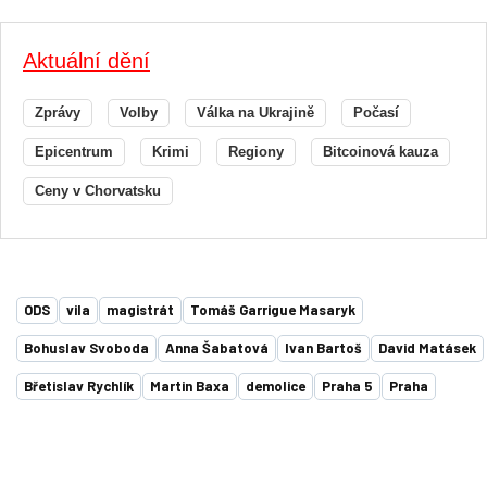
Aktuální dění
Zprávy
Volby
Válka na Ukrajině
Počasí
Epicentrum
Krimi
Regiony
Bitcoinová kauza
Ceny v Chorvatsku
ODS
vila
magistrát
Tomáš Garrigue Masaryk
Bohuslav Svoboda
Anna Šabatová
Ivan Bartoš
David Matásek
Břetislav Rychlík
Martin Baxa
demolice
Praha 5
Praha