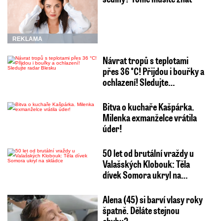
REKLAMA
Návrat tropů s teplotami
přes 36 °C! Přijdou i bouřky a
ochlazení! Sledujte…
Bitva o kuchaře Kašpárka.
Milenka exmanželce vrátila
úder!
50 let od brutální vraždy u
Valašských Klobouk: Těla
dívek Somora ukryl na…
Alena (45) si barví vlasy roky
špatně. Děláte stejnou