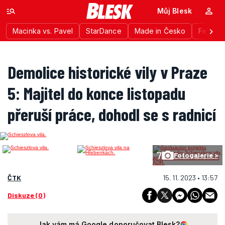
Můj Blesk
Macinka vs. Pavel
StarDance
Made in Česko
Festiva
Demolice historické vily v Praze
5: Majitel do konce listopadu
přeruší práce, dohodl se s radnicí
7
Fotogalerie >
ČTK
15. 11. 2023 • 13:57
Diskuze (0)
Jak vám má Google doporučovat Blesk?