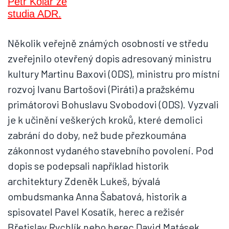
Několik veřejně známých osobností ve středu
zveřejnilo otevřený dopis adresovaný ministru
kultury Martinu Baxovi (ODS), ministru pro místní
rozvoj Ivanu Bartošovi (Piráti) a pražskému
primátorovi Bohuslavu Svobodovi (ODS). Vyzvali
je k učinění veškerých kroků, které demolici
zabrání do doby, než bude přezkoumána
zákonnost vydaného stavebního povolení. Pod
dopis se podepsali například historik
architektury Zdeněk Lukeš, bývalá
ombudsmanka Anna Šabatová, historik a
spisovatel Pavel Kosatík, herec a režisér
Břetislav Rychlík nebo herec David Matásek.