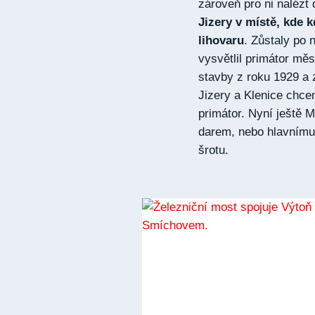
zároveň pro ni nalézt 
Jizery v místě, kde k
lihovaru
. Zůstaly po 
vysvětlil primátor mě
stavby z roku 1929 a 
Jizery a Klenice chce
primátor. Nyní ještě 
darem, nebo hlavnímu 
šrotu.