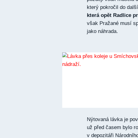
který pokročil do dalš
která opět Radlice p
však Pražané musí spo
jako náhrada.
Nýtovaná lávka je po
už před časem bylo ro
v depozitáři Národní