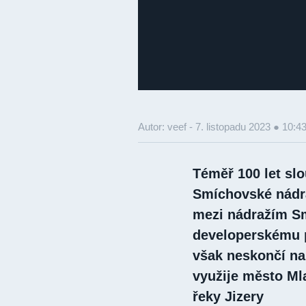
Autor: veef -
7. listopadu 2023 ● 10:4
Téměř 100 let slo
Smíchovské nádra
mezi nádražím Sm
developerskému p
však neskončí na 
využije město Ml
řeky Jizery