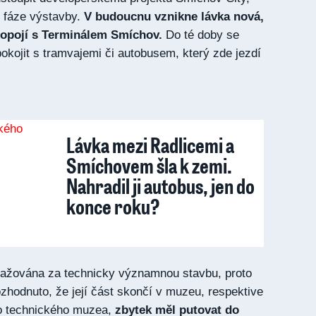
í fáze výstavby.
V budoucnu vznikne lávka nová,
ropojí s Terminálem Smíchov.
Do té doby se
kojit s tramvajemi či autobusem, který zde jezdí
Lávka mezi Radlicemi a
Smíchovem šla k zemi.
Nahradil ji autobus, jen do
konce roku?
važována za technicky významnou stavbu, proto
zhodnuto, že její část skončí v muzeu, respektive
ho technického muzea,
zbytek měl putovat do