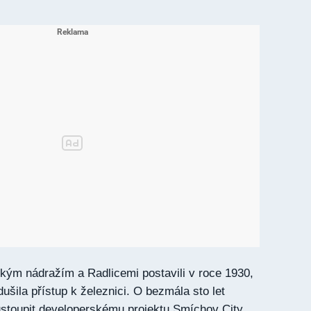
ým nádražím a Radlicemi postavili v roce 1930,
šila přístup k železnici. O bezmála sto let
stoupit developerskému projektu Smíchov City,