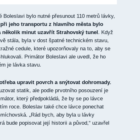
Boleslavi bylo nutné přesunout 110 metrů lávky,
a
při jeho transportu z hlavního města bylo
několik minut uzavřít Strahovský tunel
. Když
vě stála, byla v dost špatné technickém stavu,
ražné cedule, které upozorňovaly na to, aby se
shlukovali. Primátor Boleslavi ale uvedl, že ho
ém je lávka stavu.
třeba upravit povrch a snýtovat dohromady.
uzovat statik, ale podle prvotního posouzení je
primátor, který předpokládá, že by se po lávce
štím roce. Boleslav také chce lávce ponechat
Smíchovská. „Rád bych, aby byla u lávky
rá bude popisovat její historii a původ,“ uzavřel