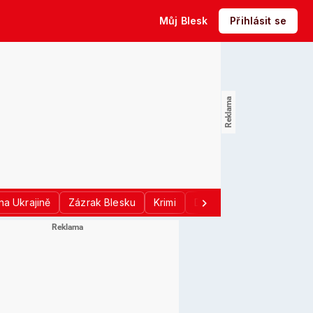
Můj Blesk
Přihlásit se
na Ukrajině
Zázrak Blesku
Krimi
Donald Trump
Sport