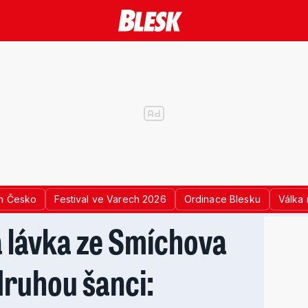
n Česko
Festival ve Varech 2026
Ordinace Blesku
Válka 
 lávka ze Smíchova
druhou šanci: