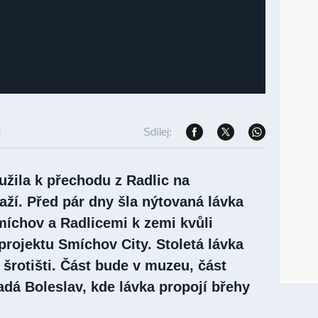
3
Sdílej:
užila k přechodu z Radlic na
ží. Před pár dny šla nýtovaná lávka
íchov a Radlicemi k zemi kvůli
rojektu Smíchov City. Stoletá lávka
šrotišti. Část bude v muzeu, část
adá Boleslav, kde lávka propojí břehy