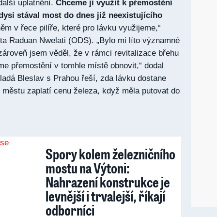
další uplatnění.
Chceme ji využít k přemostění
dysi stával most do dnes již neexistujícího
něm v řece pilíře, které pro lávku využijeme,“
sta Raduan Nwelati (ODS). „Bylo mi líto významné
zároveň jsem věděl, že v rámci revitalizace břehu
me přemostění v tomhle místě obnovit,“ dodal
Mladá Bleslav s Prahou řeší, zda lávku dostane
městu zaplatí cenu železa, když měla putovat do
Spory kolem železničního
mostu na Výtoni:
Nahrazení konstrukce je
levnější i trvalejší, říkají
odborníci