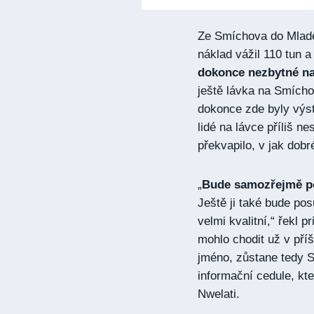
Ze Smíchova do Mladé 
náklad vážil 110 tun 
dokonce nezbytné na 
ještě lávka na Smícho
dokonce zde byly výst
lidé na lávce příliš ne
překvapilo, v jak dobr
„
Bude samozřejmě po
Ještě ji také bude pos
velmi kvalitní,“ řekl 
mohlo chodit už v pří
jméno, zůstane tedy 
informační cedule, kte
Nwelati.