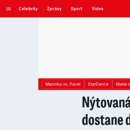
Celebrity
Zprávy
Sport
Video
Macinka vs. Pavel
StarDance
Made i
Nýtovaná
dostane 