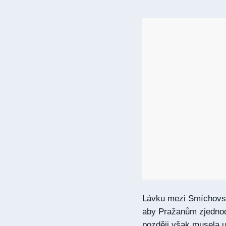
Lávku mezi Smíchovsk
aby Pražanům zjednodu
později však musela u