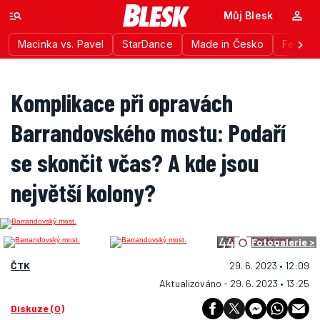
Můj Blesk
Macinka vs. Pavel
StarDance
Made in Česko
Festiva
Komplikace při opravách
Barrandovského mostu: Podaří
se skončit včas? A kde jsou
největší kolony?
44
Fotogalerie >
ČTK
29. 6. 2023 • 12:09
Aktualizováno - 29. 6. 2023 • 13:25
Diskuze (0)