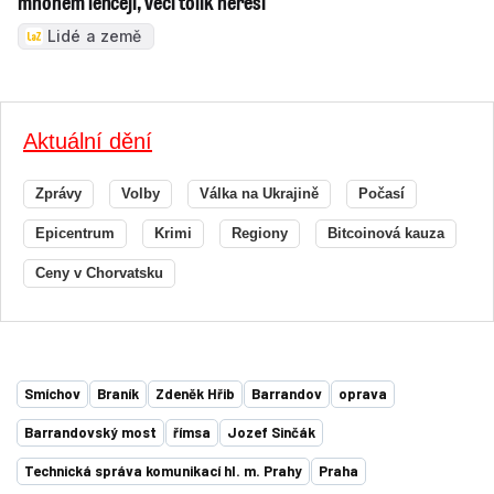
mnohem lehčeji, věci tolik neřeší
Lidé a země
Aktuální dění
Zprávy
Volby
Válka na Ukrajině
Počasí
Epicentrum
Krimi
Regiony
Bitcoinová kauza
Ceny v Chorvatsku
Smíchov
Braník
Zdeněk Hřib
Barrandov
oprava
Barrandovský most
římsa
Jozef Sinčák
Technická správa komunikací hl. m. Prahy
Praha