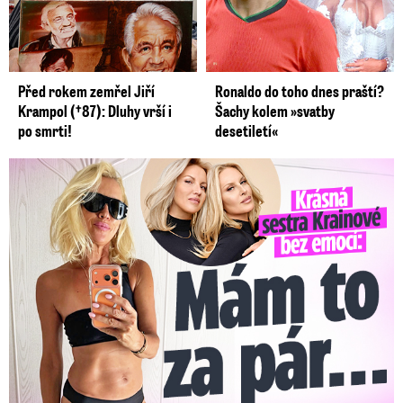
Před rokem zemřel Jiří
Ronaldo do toho dnes praští?
Krampol (†87): Dluhy vrší i
Šachy kolem »svatby
po smrti!
desetiletí«
Krásná sestra Krainové bez emocí: Mám to za pár…