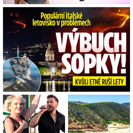
Erupce sicilské sopky Etny: Ruší desítky letů