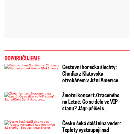
DOPORUČUJEME
Cestovní horečka šlechty:
Chuďas z Klatovska
otrokářem v Jižní Americe
Životní koncert Ztraceného
na Letné: Co se dělo ve VIP
stanu? Jágr přišel s…
Česko čeká další vlna veder:
Teploty vystoupají nad