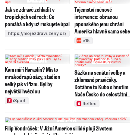
Jak se zdravě zchladit v
Tajemství měnové
tropických vedrech: Co
intervence: obranou
pomáhá a kdy už riskujete úpal
japonského jenu chrání
Amerika hlavně sama sebe
https://mojezdravi.zeny.cz/
e15
Kam míří Haraslín? Místo
Sázka na senátní volby a
mrakodrapů oázy, stadion
zklamané pravičáky.
velký jak v Plzni. Byl by
Dotáhne to Kuba s hnutím
největší hvězdou
Naše Česko do celostátní
politiky?
iSport
Reflex
Filip Vondrášek: V Jižní Americe si lidé plují životem