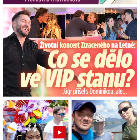
Koncert Ztraceného na Letné: Jágr přišel s Dominikou, ale...