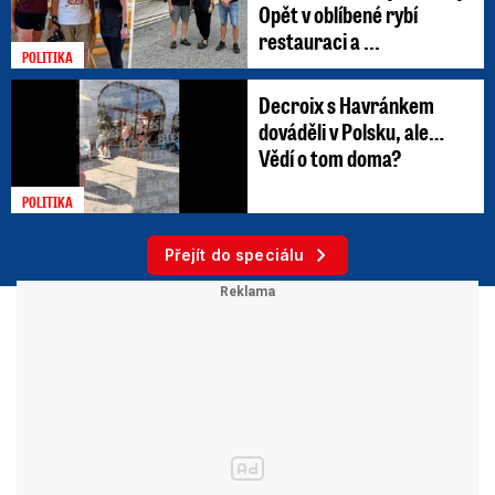
Opět v oblíbené rybí
restauraci a ...
POLITIKA
Decroix s Havránkem
dováděli v Polsku, ale…
Vědí o tom doma?
POLITIKA
Přejít do speciálu