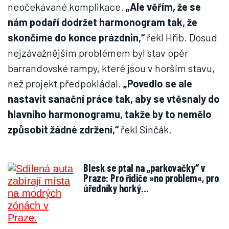
neočekávané komplikace.
„Ale věřím, že se
nám podaří dodržet harmonogram tak, že
skončíme do konce prázdnin,“
řekl Hřib. Dosud
nejzávažnějším problémem byl stav opěr
barrandovské rampy, které jsou v horším stavu,
než projekt předpokládal.
„Povedlo se ale
nastavit sanační práce tak, aby se vtěsnaly do
hlavního harmonogramu, takže by to nemělo
způsobit žádné zdržení,“
řekl Sinčák.
Blesk se ptal na „parkovačky“ v
Praze: Pro řidiče »no problem«, pro
úředníky horký…