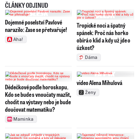
ČLÁNKY ODJINUD
Dojemné poselství Pavlové
Tropické noci a špatný
narazilo: Zase se přetvařuje!
spánek: Proč nás horko
obírá o klid a kdy už jde o
Aha!
úzkost?
Dáma
video Alena Mihulová
Dědečkové podle horoskopu.
Ženy
Kdo se bude s vnoučaty mazlit,
chodit na výstavy nebo je bude
doučovat matematiku?
Maminka