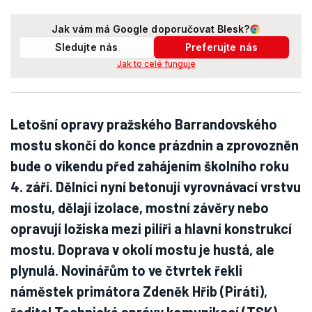
Jak vám má Google doporučovat Blesk?
Sledujte nás
Preferujte nás
Jak to celé funguje
Letošní opravy pražského Barrandovského
mostu skončí do konce prázdnin a zprovozněn
bude o víkendu před zahájením školního roku
4. září. Dělníci nyní betonují vyrovnávací vrstvu
mostu, dělají izolace, mostní závěry nebo
opravují ložiska mezi pilíři a hlavní konstrukcí
mostu. Doprava v okolí mostu je hustá, ale
plynulá. Novinářům to ve čtvrtek řekli
náměstek primátora Zdeněk Hřib (Piráti),