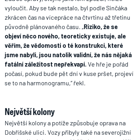
vyloučit. Aby se tak nestalo, byl podle Sinčáka
zkrácen čas na vícepráce na čtvrtinu až třetinu
původně plánovaného času. „
Riziko, že se
objeví něco nového, teoreticky existuje, ale
věřím, že vědomosti o té konstrukci, které
jsme nabyli, jsou natolik validní, že nás nějaká
fatální záležitost nepřekvapí.
Ve hře je pořád
počasí, pokud bude pět dní v kuse pršet, projeví
se to na harmonogramu,“ řekl.
Největší kolony
Největší kolony a potíže způsobuje oprava na
Dobříšské ulici. Vozy přibyly také na severojižní