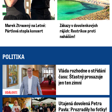
Marek Ztracený na Letné:
Zákazy v dovolenkových
Pártlová stopla koncert
rájích: Restrikce proti
naháčům!
POLITIKA
Vláda rozhodne o střídání
času: Šťastný prosazuje
jen ten zimní
UDÁLOSTI
Utajená dovolená Petra
Pavla: Prozradily ho fotky!