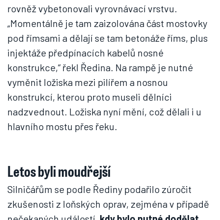
rovněž vybetonovali vyrovnávací vrstvu.
„Momentálně je tam zaizolována část mostovky
pod římsami a dělají se tam betonáže říms, plus
injektáže předpínacích kabelů nosné
konstrukce,“ řekl Ředina. Na rampě je nutné
vyměnit ložiska mezi pilířem a nosnou
konstrukcí, kterou proto museli dělníci
nadzvednout. Ložiska nyní mění, což dělali i u
hlavního mostu přes řeku.
Letos byli moudřejší
Silničářům se podle Řediny podařilo zúročit
zkušenosti z loňských oprav, zejména v případě
nečekaných událostí,
kdy bylo nutné dodělat