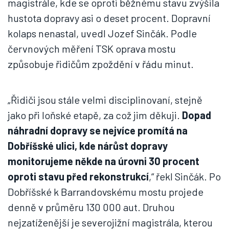
magistrále, kde se oproti běžnému stavu zvýšila
hustota dopravy asi o deset procent. Dopravní
kolaps nenastal, uvedl Jozef Sinčák. Podle
červnových měření TSK oprava mostu
způsobuje řidičům zpoždění v řádu minut.
„Řidiči jsou stále velmi disciplinovaní, stejně
jako při loňské etapě, za což jim děkuji.
Dopad
náhradní dopravy se nejvíce promítá na
Dobříšské ulici, kde nárůst dopravy
monitorujeme někde na úrovni 30 procent
oproti stavu před rekonstrukcí
,“ řekl Sinčák. Po
Dobříšské k Barrandovskému mostu projede
denně v průměru 130 000 aut. Druhou
nejzatíženější je severojižní magistrála, kterou