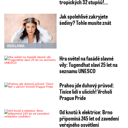
tropických 32 stupňů!…
Jak spolehlivě zakryjete
šediny? Tohle musíte znát
REKLAMA
Hra světel na fasádě slavné
vily: Tugendhat slaví 25 let na
seznamu UNESCO
Prahou jde duhový průvod:
Tisíce lidí v ulicích! Vrcholí
Prague Pride
Od knotů k elektrice: Brno
připomíná 245 let od zavedení
veřejného osvětlení