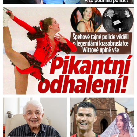
Tajná policie špehovala krasobruslařku Wittovou: Pikantní ...