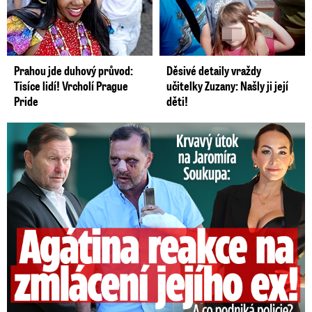
Prahou jde duhový průvod:
Děsivé detaily vraždy
Tisíce lidí! Vrcholí Prague
učitelky Zuzany: Našly ji její
Pride
děti!
Útok na Jaromíra Soukupa: Reakce Agáty na zmlácení jejího ex