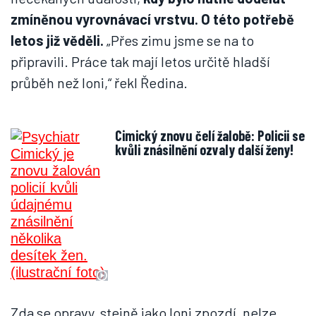
zmíněnou vyrovnávací vrstvu. O této potřebě
letos již věděli.
„Přes zimu jsme se na to
připravili. Práce tak mají letos určitě hladší
průběh než loni,“ řekl Ředina.
Cimický znovu čelí žalobě: Policii se
kvůli znásilnění ozvaly další ženy!
Zda se opravy, stejně jako loni zpozdí, nelze