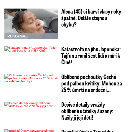
Alena (45) si barví vlasy roky
špatně. Děláte stejnou
chybu?
REKLAMA
Katastrofa na jihu Japonska:
Tajfun zranil šest lidí a míří k
Číně!
Oblíbené pochoutky Čechů
pod palbou kritiky: Mohou za
25 % úmrtí na srdeční…
Děsivé detaily vraždy
oblíbené učitelky Zuzany:
Našly ji její děti!
Brutální útok v Tanvaldu: