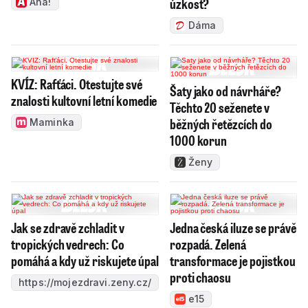
úzkost?
Aha!
Dáma
KVÍZ: Rafťáci. Otestujte své
Šaty jako od návrháře?
znalosti kultovní letní komedie
Těchto 20 seženete v
běžných řetězcích do
Maminka
1000 korun
Ženy
Jak se zdravě zchladit v
Jedna česká iluze se právě
tropických vedrech: Co
rozpadá. Zelená
pomáhá a kdy už riskujete úpal
transformace je pojistkou
proti chaosu
https://mojezdravi.zeny.cz/
e15