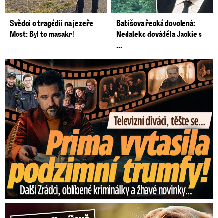
Svědci o tragédii na jezeře
Babišova řecká dovolená:
Most: Byl to masakr!
Nedaleko dováděla Jackie s
...
Prima vytasila podzimní trumfy! Další Zrádci a žhavé novinky
Hrůza v Havířově: Pes pokousal chlapečka (2) ve tváři!