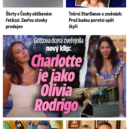
Škrty v Čechy oblíbeném
Tvůrci StarDance o změnách:
řetězci: Zavřou stovky
Proč budou porotci opět
prodejen
čtyři
Gottova dcera zveřejnila nový klip: Je jako Olivie Rodrigo!