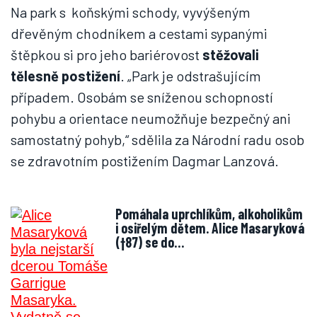
Na park s koňskými schody, vyvýšeným
dřevěným chodníkem a cestami sypanými
štěpkou si pro jeho bariérovost
stěžovali
tělesně postižení
. „Park je odstrašujícím
případem. Osobám se sníženou schopností
pohybu a orientace neumožňuje bezpečný ani
samostatný pohyb,“ sdělila za Národní radu osob
se zdravotním postižením Dagmar Lanzová.
Pomáhala uprchlíkům, alkoholikům
i osiřelým dětem. Alice Masaryková
(†87) se do…