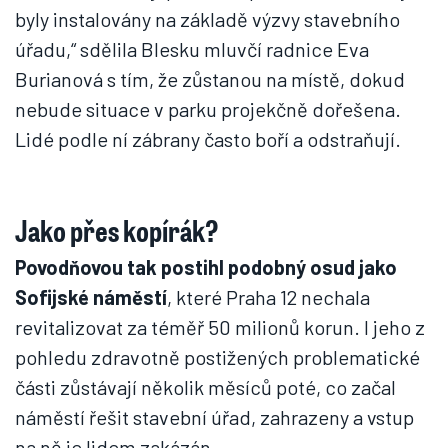
byly instalovány na základě výzvy stavebního
úřadu,“ sdělila Blesku mluvčí radnice Eva
Burianová s tím, že zůstanou na místě, dokud
nebude situace v parku projekčně dořešena.
Lidé podle ní zábrany často boří a odstraňují.
Jako přes kopírák?
Povodňovou tak postihl podobný osud jako
Sofijské náměstí
, které Praha 12 nechala
revitalizovat za téměř 50 milionů korun. I jeho z
pohledu zdravotně postižených problematické
části zůstávají několik měsíců poté, co začal
náměstí řešit stavební úřad, zahrazeny a vstup
na ně je lidem zakázán.