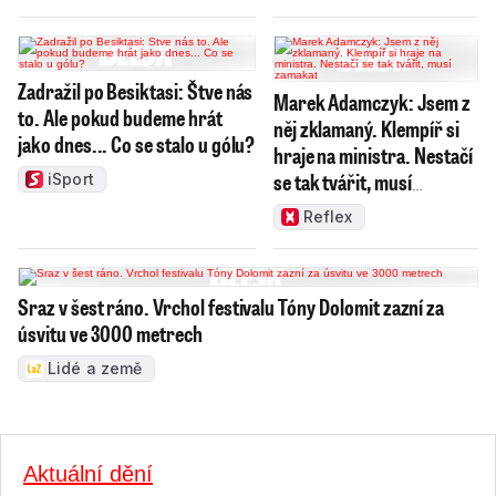
Zadražil po Besiktasi: Štve nás
Marek Adamczyk: Jsem z
to. Ale pokud budeme hrát
něj zklamaný. Klempíř si
jako dnes... Co se stalo u gólu?
hraje na ministra. Nestačí
se tak tvářit, musí
iSport
zamakat
Reflex
Sraz v šest ráno. Vrchol festivalu Tóny Dolomit zazní za
úsvitu ve 3000 metrech
Lidé a země
Aktuální dění