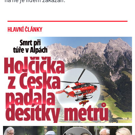
HLAVNÍ ČLÁNKY
Smrt Češky v Alpách: Zemřela při túře s rodiči
Speciální řečníci nad rakví Laurina: Rozbrečeli i dceru