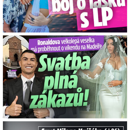
Ronaldova velkolepá veselka na Madeiře: Svatba plná zákazů!
Smrt Milana Knížáka (†86): Co prozradilo neobvyklé parte?