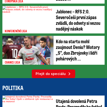
EVROPSKÁ LIGA
Jablonec – RFS 2:0.
Severočeši první zápas
zvládli, do odvety si vezou
nadějný náskok
KONFERENČNÍ LIGA
Kdo na startu mohl
zaujmout Deniu? Motory
„S“, duo Zbrojovky i lídři
pohárových ...
CHANCE LIGA
Přejít do speciálu
POLITIKA
Utajená dovolená Petra
Pavla: Prozradily ho fotky!