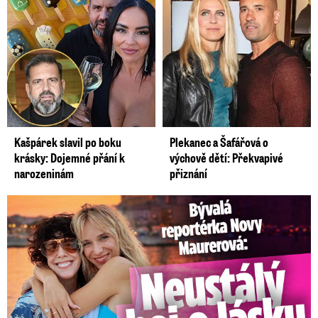
Kašpárek slavil po boku
Plekanec a Šafářová o
krásky: Dojemné přání k
výchově dětí: Překvapivé
narozeninám
přiznání
Bývalá reportérka Novy Maurerová: Neustálý boj o lásku s ...