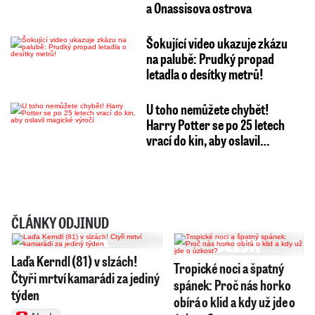
a Onassisova ostrova
Šokující video ukazuje zkázu
na palubě: Prudký propad
letadla o desítky metrů!
U toho nemůžete chybět!
Harry Potter se po 25 letech
vrací do kin, aby oslavil…
ČLÁNKY ODJINUD
Laďa Kerndl (81) v slzách!
Tropické noci a špatný
Čtyři mrtví kamarádi za jediný
spánek: Proč nás horko
týden
obírá o klid a kdy už jde o