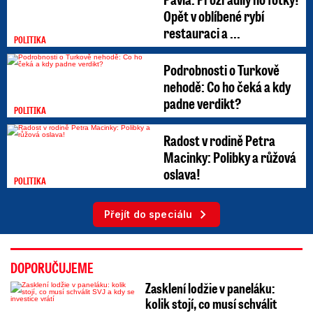
Opět v oblíbené rybí
restauraci a ...
POLITIKA
Podrobnosti o Turkově
nehodě: Co ho čeká a kdy
padne verdikt?
POLITIKA
Radost v rodině Petra
Macinky: Polibky a růžová
oslava!
POLITIKA
Přejít do speciálu
DOPORUČUJEME
Zasklení lodžie v paneláku:
kolik stojí, co musí schválit