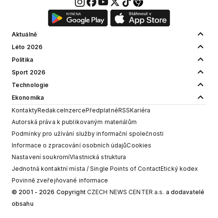
Aktuálně
Léto 2026
Politika
Sport 2026
Technologie
Ekonomika
Kontakty
Redakce
Inzerce
Předplatné
RSS
Kariéra
Autorská práva k publikovaným materiálům
Podmínky pro užívání služby informační společnosti
Informace o zpracování osobních údajů
Cookies
Nastavení soukromí
Vlastnická struktura
Jednotná kontaktní místa / Single Points of Contact
Etický kodex
Povinně zveřejňované informace
© 2001 - 2026 Copyright
CZECH NEWS CENTER a.s.
a dodavatelé
obsahu