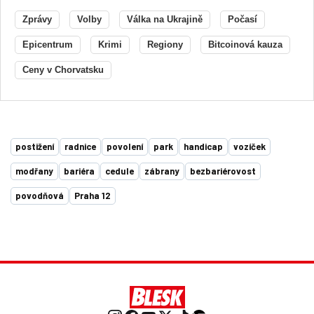
Zprávy
Volby
Válka na Ukrajině
Počasí
Epicentrum
Krimi
Regiony
Bitcoinová kauza
Ceny v Chorvatsku
postižení
radnice
povolení
park
handicap
vozíček
modřany
bariéra
cedule
zábrany
bezbariérovost
povodňová
Praha 12