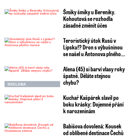
Šmiky šmiky u Bereniky.
Kohoutová se rozhodla
zásadně změnit účes
Teroristický útok Rusů v
Lipsku!? Dron s výbušninou
se našel u Antonova plného…
Alena (45) si barví vlasy roky
špatně. Děláte stejnou
chybu?
REKLAMA
Kuchař Kašpárek slavil po
boku krásky: Dojemné přání
k narozeninám
Babišova dovolená: Kousek
od oblíbené destinace Čechů