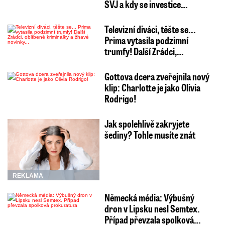
SVJ a kdy se investice…
Televizní diváci, těšte se...
Prima vytasila podzimní
trumfy! Další Zrádci,…
Gottova dcera zveřejnila nový
klip: Charlotte je jako Olivia
Rodrigo!
Jak spolehlivě zakryjete
šediny? Tohle musíte znát
REKLAMA
Německá média: Výbušný
dron v Lipsku nesl Semtex.
Případ převzala spolková…