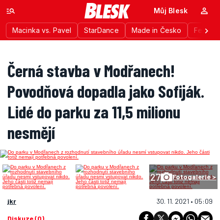
Můj Blesk
Macinka vs. Pavel
StarDance
Made in Česko
Festiva
Černá stavba v Modřanech!
Povodňová dopadla jako Sofiják.
Lidé do parku za 11,5 milionu
nesmějí
27
Fotogalerie >
jkr
30. 11. 2021 • 05:09
Diskuze (0)