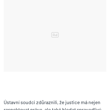
Ústavní soudci zdůraznili, že justice má nejen
respektovat právo, ale také hledat spravedlivý