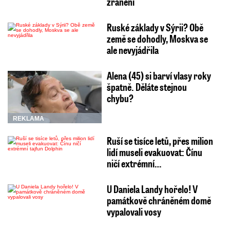
zranění
Ruské základy v Sýrii? Obě
země se dohodly, Moskva se
ale nevyjádřila
Alena (45) si barví vlasy roky
špatně. Děláte stejnou
chybu?
REKLAMA
Ruší se tisíce letů, přes milion
lidí museli evakuovat: Čínu
ničí extrémní…
U Daniela Landy hořelo! V
památkově chráněném domě
vypalovali vosy