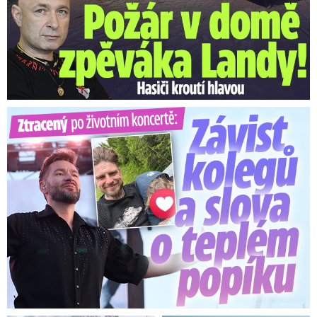
Ztracený po životním koncertě: Závist kolegů a teplý popík