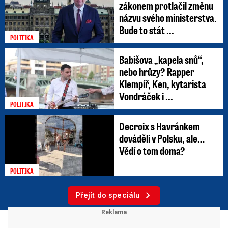
zákonem protlačil změnu
názvu svého ministerstva.
Bude to stát ...
POLITIKA
Babišova „kapela snů“,
nebo hrůzy? Rapper
Klempíř, Ken, kytarista
Vondráček i ...
POLITIKA
Decroix s Havránkem
dováděli v Polsku, ale…
Vědí o tom doma?
POLITIKA
Přejít do speciálu