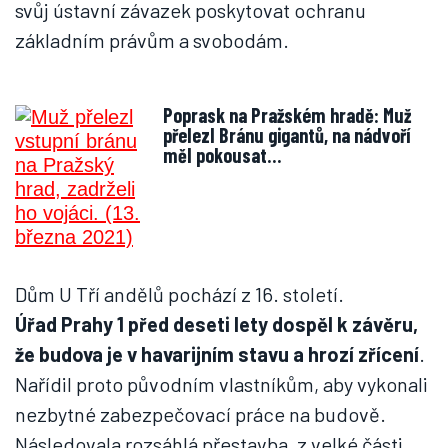
svůj ústavní závazek poskytovat ochranu
základním právům a svobodám.
Poprask na Pražském hradě: Muž
přelezl Bránu gigantů, na nádvoří
měl pokousat…
Dům U Tří andělů pochází z 16. století.
Úřad Prahy 1 před deseti lety dospěl k závěru,
že budova je v havarijním stavu a hrozí zřícení
.
Nařídil proto původním vlastníkům, aby vykonali
nezbytné zabezpečovací práce na budově.
Následovala rozsáhlá přestavba, z velké části