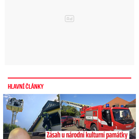
HLAVNÍ ČLÁNKY
U Daniela Landy hořelo! Hasiči kroutí hlavou