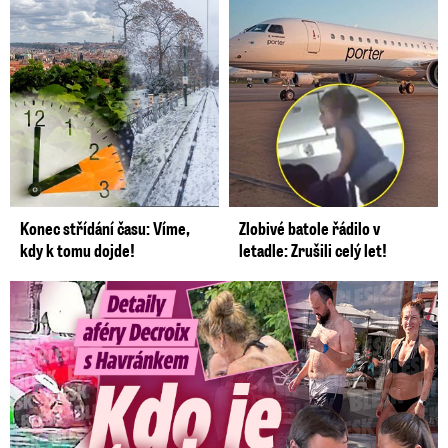
Konec střídání času: Víme,
Zlobivé batole řádilo v
kdy k tomu dojde!
letadle: Zrušili celý let!
Detaily aféry Decroix s Havránkem: Kdo je tady královna?