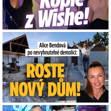
Bendová po nevyhnutelné demolici: Takhle roste nový dům
Na Gáboríka se sypou obvinění z nevěry: Reakce manželky!