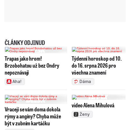
ČLÁNKY ODJINUD
Trapas jako hrom!
Týdenní horoskop od 10.
Brzobohatou už bez Ondry
do 16. srpna 2026 pro
nepoznávají
všechna znamení
Aha!
Dáma
video Alena Mihulová
Vracejí se vám doma dokola
Ženy
rýmy a angíny? Chyba může
být v zubním kartáčku