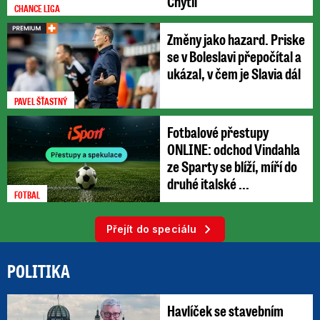
Chytil
CHANCE LIGA
Změny jako hazard. Priske
se v Boleslavi přepočítal a
ukázal, v čem je Slavia dál
PAVEL ŠŤASTNÝ
Fotbalové přestupy
ONLINE: odchod Vindahla
ze Sparty se blíží, míří do
druhé italské ...
FOTBAL
Přejít do speciálu
POLITIKA
Havlíček se stavebním