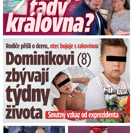
Dominikovi (8) zbývají týdny života: Vzkaz od exprezidenta