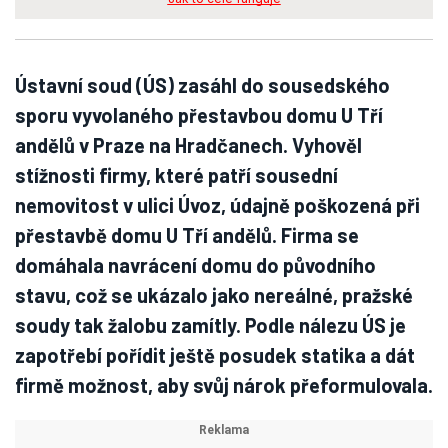
Ústavní soud (ÚS) zasáhl do sousedského
sporu vyvolaného přestavbou domu U Tří
andělů v Praze na Hradčanech. Vyhověl
stížnosti firmy, které patří sousední
nemovitost v ulici Úvoz, údajně poškozená při
přestavbě domu U Tří andělů. Firma se
domáhala navrácení domu do původního
stavu, což se ukázalo jako nereálné, pražské
soudy tak žalobu zamítly. Podle nálezu ÚS je
zapotřebí pořídit ještě posudek statika a dát
firmě možnost, aby svůj nárok přeformulovala.