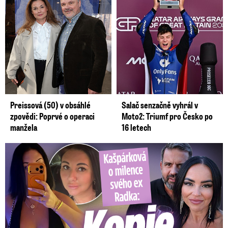
Preissová (50) v obsáhlé
Salač senzačně vyhrál v
zpovědi: Poprvé o operaci
Moto2: Triumf pro Česko po
manžela
16 letech
Kašpárková o milence svého ex Radka: Kopie z Wishe!