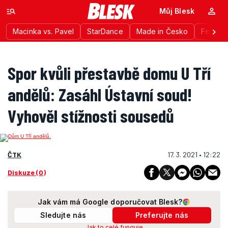
Můj Blesk
Macinka vs. Pavel
StarDance
Made in Česko
Festiva
Spor kvůli přestavbě domu U Tří
andělů: Zasáhl Ústavní soud!
Vyhověl stížnosti sousedů
ČTK
17. 3. 2021 • 12:22
Diskuze (0)
Jak vám má Google doporučovat Blesk?
Sledujte nás
Preferujte nás
Jak to celé funguje