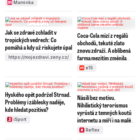
Maminka
Jak se zdravě zchladit v
Coca-Cola mizí z regálů
tropických vedrech: Co
obchodů, tekuté zlato
pomáhá a kdy už riskujete úpal
znovu zdraží. A oblíbená
farma mezitím změnila
https://mojezdravi.zeny.cz/
majitele
e15
Hyského opět podržel Strnad.
Násilí bez motivu.
Problémy i záblesky naděje,
Nihilistický terorismus
kde hledat pozitiva?
vyrůstá z temných koutů
internetu a míří i na malé
iSport
děti
Reflex