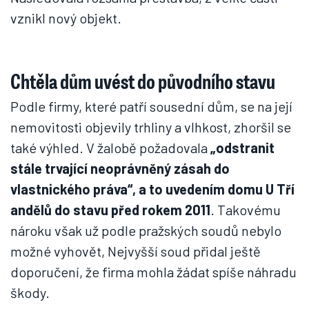
vznikl nový objekt.
Chtěla dům uvést do původního stavu
Podle firmy, které patří sousední dům, se na její
nemovitosti objevily trhliny a vlhkost, zhoršil se
také výhled. V žalobě požadovala
„odstranit
stále trvající neoprávněný zásah do
vlastnického práva“, a to uvedením domu U Tří
andělů do stavu před rokem 2011
. Takovému
nároku však už podle pražských soudů nebylo
možné vyhovět, Nejvyšší soud přidal ještě
doporučení, že firma mohla žádat spíše náhradu
škody.