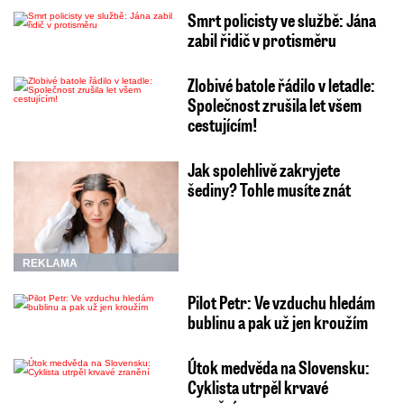
Smrt policisty ve službě: Jána
zabil řidič v protisměru
Zlobivé batole řádilo v letadle:
Společnost zrušila let všem
cestujícím!
Jak spolehlivě zakryjete
šediny? Tohle musíte znát
REKLAMA
Pilot Petr: Ve vzduchu hledám
bublinu a pak už jen kroužím
Útok medvěda na Slovensku:
Cyklista utrpěl krvavé