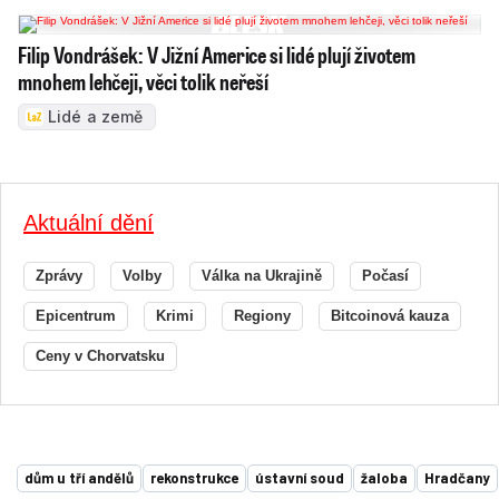
Filip Vondrášek: V Jižní Americe si lidé plují životem
mnohem lehčeji, věci tolik neřeší
Lidé a země
Aktuální dění
Zprávy
Volby
Válka na Ukrajině
Počasí
Epicentrum
Krimi
Regiony
Bitcoinová kauza
Ceny v Chorvatsku
dům u tří andělů
rekonstrukce
ústavní soud
žaloba
Hradčany