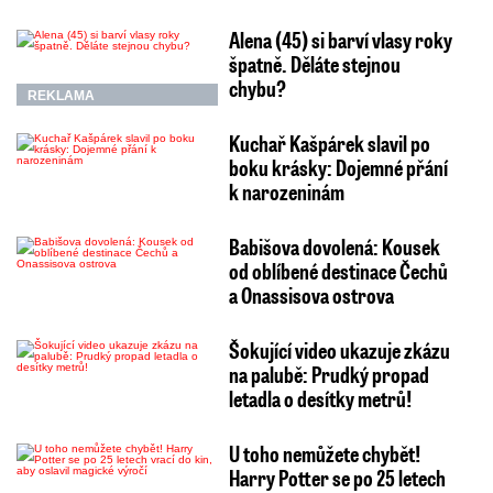
Alena (45) si barví vlasy roky
špatně. Děláte stejnou
chybu?
REKLAMA
Kuchař Kašpárek slavil po
boku krásky: Dojemné přání
k narozeninám
Babišova dovolená: Kousek
od oblíbené destinace Čechů
a Onassisova ostrova
Šokující video ukazuje zkázu
na palubě: Prudký propad
letadla o desítky metrů!
U toho nemůžete chybět!
Harry Potter se po 25 letech