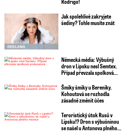
Rodrigo!
Jak spolehlivě zakryjete
šediny? Tohle musíte znát
REKLAMA
Německá média: Výbušný
dron v Lipsku nesl Semtex.
Případ převzala spolková…
Šmiky šmiky u Bereniky.
Kohoutová se rozhodla
zásadně změnit účes
Teroristický útok Rusů v
Lipsku!? Dron s výbušninou
se našel u Antonova plného…