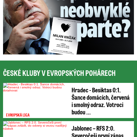
ČESKÉ KLUBY V EVROPSKÝCH POHÁRECH
Hradec - Besiktas 0:1.
Šance domácích, červená
i smolný odraz. Votroci
budou ...
EVROPSKÁ LIGA
Jablonec – RFS 2:0.
Severočeši první zápas