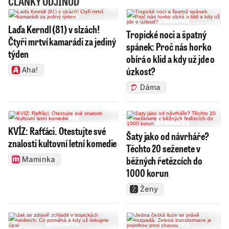
ČLÁNKY ODJINUD
Laďa Kerndl (81) v slzách!
Tropické noci a špatný
Čtyři mrtví kamarádi za jediný
spánek: Proč nás horko
týden
obírá o klid a kdy už jde o
úzkost?
Aha!
Dáma
KVÍZ: Rafťáci. Otestujte své
Šaty jako od návrháře?
znalosti kultovní letní komedie
Těchto 20 seženete v
běžných řetězcích do
Maminka
1000 korun
Ženy