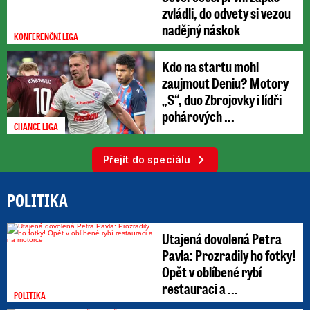
zvládli, do odvety si vezou
nadějný náskok
KONFERENČNÍ LIGA
Kdo na startu mohl
zaujmout Deniu? Motory
„S“, duo Zbrojovky i lídři
pohárových ...
CHANCE LIGA
Přejít do speciálu
POLITIKA
Utajená dovolená Petra
Pavla: Prozradily ho fotky!
Opět v oblíbené rybí
restauraci a ...
POLITIKA