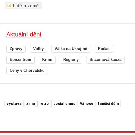
Lidé a země
Aktuální dění
Zprávy
Volby
Válka na Ukrajině
Počasí
Epicentrum
Krimi
Regiony
Bitcoinová kauza
Ceny v Chorvatsku
výstava
zima
retro
socialismus
Vánoce
tančící dům