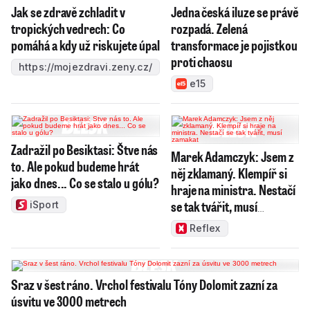
Jak se zdravě zchladit v
Jedna česká iluze se právě
tropických vedrech: Co
rozpadá. Zelená
pomáhá a kdy už riskujete úpal
transformace je pojistkou
proti chaosu
https://mojezdravi.zeny.cz/
e15
Zadražil po Besiktasi: Štve nás
Marek Adamczyk: Jsem z
to. Ale pokud budeme hrát
něj zklamaný. Klempíř si
jako dnes... Co se stalo u gólu?
hraje na ministra. Nestačí
se tak tvářit, musí
iSport
zamakat
Reflex
Sraz v šest ráno. Vrchol festivalu Tóny Dolomit zazní za
úsvitu ve 3000 metrech