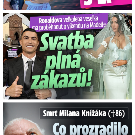
Ronaldova velkolepá veselka na Madeiře: Svatba plná zákazů!
Smrt Milana Knížáka (†86): Co prozradilo neobvyklé parte?