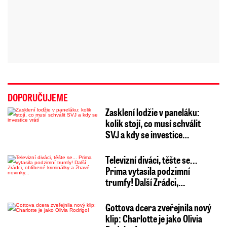
DOPORUČUJEME
Zasklení lodžie v paneláku:
kolik stojí, co musí schválit
SVJ a kdy se investice…
Televizní diváci, těšte se...
Prima vytasila podzimní
trumfy! Další Zrádci,…
Gottova dcera zveřejnila nový
klip: Charlotte je jako Olivia