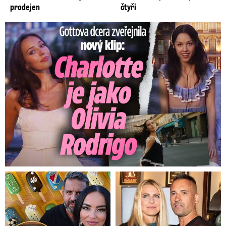
prodejen
čtyři
Gottova dcera zveřejnila nový klip: Je jako Olivie Rodrigo!