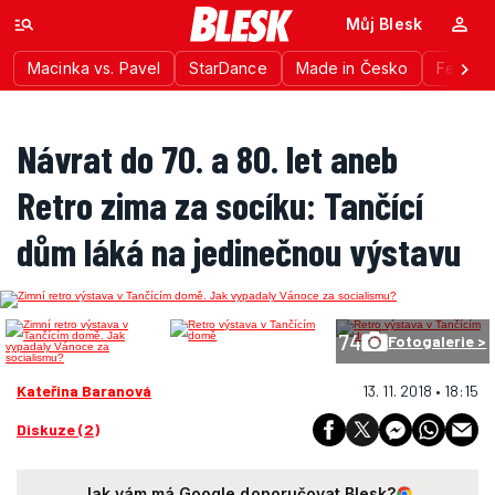
Můj Blesk
Macinka vs. Pavel
StarDance
Made in Česko
Festiva
Návrat do 70. a 80. let aneb
Retro zima za socíku: Tančící
dům láká na jedinečnou výstavu
74
Fotogalerie >
Kateřina Baranová
13. 11. 2018 • 18:15
Diskuze (2)
Jak vám má Google doporučovat Blesk?