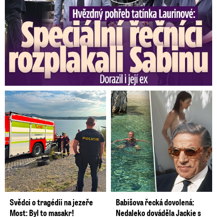
Svědci o tragédii na jezeře
Babišova řecká dovolená:
Most: Byl to masakr!
Nedaleko dováděla Jackie s