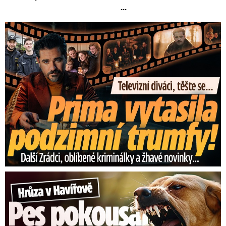
...
Prima vytasila podzimní trumfy! Další Zrádci a žhavé novinky
Hrůza v Havířově: Pes pokousal chlapečka (2) ve tváři!