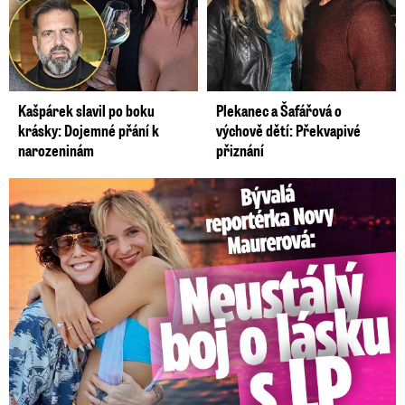
Kašpárek slavil po boku
Plekanec a Šafářová o
krásky: Dojemné přání k
výchově dětí: Překvapivé
narozeninám
přiznání
Bývalá reportérka Novy Maurerová: Neustálý boj o lásku s ...