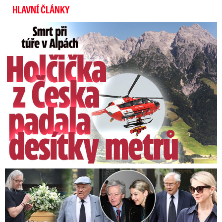
HLAVNÍ ČLÁNKY
Smrt Češky v Alpách: Zemřela při túře s rodiči
Speciální řečníci nad rakví Laurina: Rozbrečeli i dceru