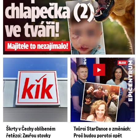
Škrty v Čechy oblíbeném
Tvůrci StarDance o změnách:
řetězci: Zavřou stovky
Proč budou porotci opět