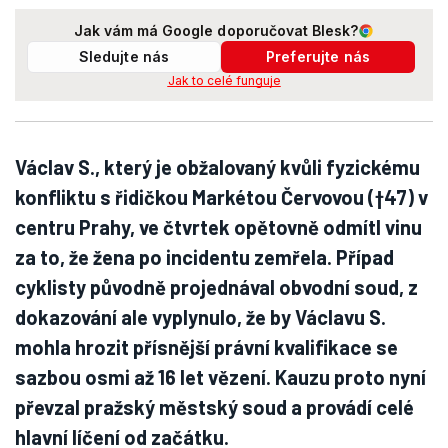
Jak vám má Google doporučovat Blesk?
Sledujte nás
Preferujte nás
Jak to celé funguje
Václav S., který je obžalovaný kvůli fyzickému
konfliktu s řidičkou Markétou Červovou (†47) v
centru Prahy, ve čtvrtek opětovně odmítl vinu
za to, že žena po incidentu zemřela. Případ
cyklisty původně projednával obvodní soud, z
dokazování ale vyplynulo, že by Václavu S.
mohla hrozit přísnější právní kvalifikace se
sazbou osmi až 16 let vězení. Kauzu proto nyní
převzal pražský městský soud a provádí celé
hlavní líčení od začátku.