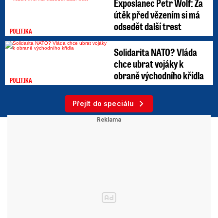
Exposlanec Petr Wolf: Za
útěk před vězením si má
odsedět další trest
POLITIKA
Solidarita NATO? Vláda
chce ubrat vojáky k
obraně východního křídla
POLITIKA
Přejít do speciálu