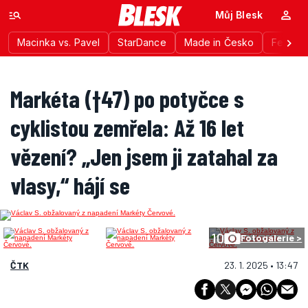
Můj Blesk
Macinka vs. Pavel
StarDance
Made in Česko
Festiva
Markéta (†47) po potyčce s
cyklistou zemřela: Až 16 let
vězení? „Jen jsem ji zatahal za
vlasy,“ hájí se
10
Fotogalerie >
ČTK
23. 1. 2025 • 13:47