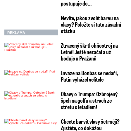
postupuje do…
Nevíte, jakou zvolit barvu na
vlasy? Položte si tuto zásadní
otázku
REKLAMA
Ztracený škrtl ohňostroj na
Letné! Ještě nezačal a už
boduje u Pražanů
Invaze na Donbas se nedaří,
Putin vyházel velitele
Obavy o Trumpa: Ozbrojený
špeh na golfu a strach ze
střetu s letadlem!
Chcete barvit vlasy šetrněji?
Zjistěte, co dokážou