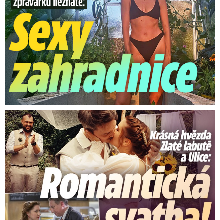
Krásná hvězda Zlaté labutě a Ulice: Romantická svatba