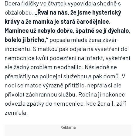
Dcera řidičky ve čtvrtek vypovídala shodně s
obžalobou.
„Řval na nás, že jsme hysterický
krávy a že mamka je stará čarodějnice.
Mamince už nebylo dobře, špatně se jí dýchalo,
bolelo ji břicho,“
popsala mladá žena závěr
incidentu. S matkou pak odjela na vyšetření do
nemocnice kvůli podezření na infarkt, vyšetření
ale žádný problém neodhalilo. Následně se
přemístily na policejní služebnu a pak domů. V
noci se matce výrazně přitížilo, nepřála si ale
přivolat záchrannou službu. Rodina ji nakonec
odvezla zpátky do nemocnice, kde žena 1. září
zemřela.