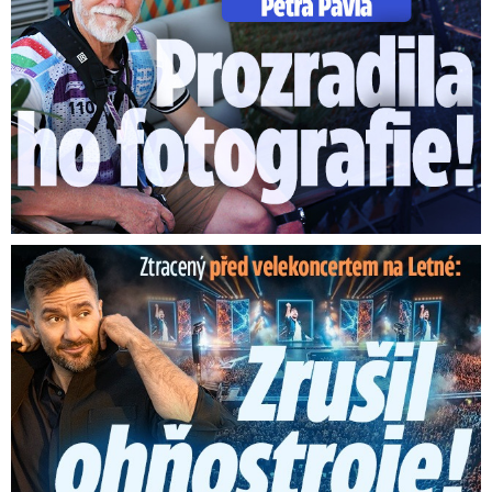
Ztracený škrtl ohňostroj na Letné! Ještě nezačal a už ...