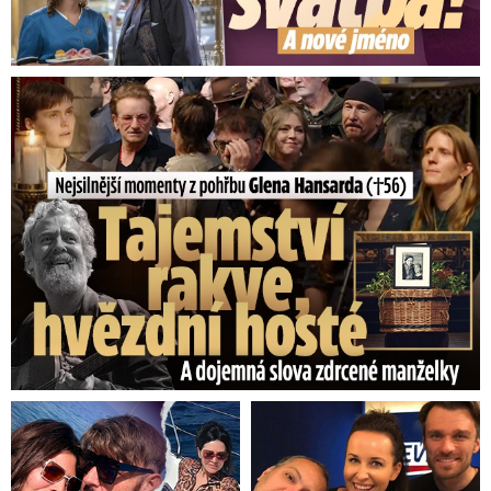
Nejsilnější momenty z pohřbu Glena Hansarda (†56)