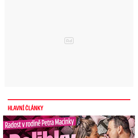
HLAVNÍ ČLÁNKY
Radost v rodině Petra Macinky: Polibky a růžová oslava!