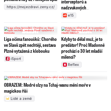
interceptorů a
nadzvukových
https://mojezdravi.zeny.cz/
technologií, chce výrobky
e15
prosadit v NATO
Liga očima fanoušků: Chorého
Kdyby to dělal muž, je to
ve Slavii zpět nechtějí, sestava
predátor! Proč Madonně
Plzně vytažená z klobouku
prochází o 30 let mladší
milenci?
iSport
Reflex
OBRAZEM: Modré slzy na Tchaj-wanu mění moře v
magickou říši
Lidé a země