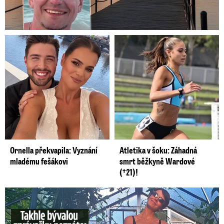
Ornella překvapila: Vyznání
Atletika v šoku: Záhadná
mladému fešákovi
smrt běžkyně Wardové
(†21)!
Takhle slavnou moderátorku neznáte: Lašková pečuje o ...