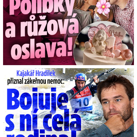
Kajakář Hradilek přiznal zákeřnou nemoc: Bojuje s ní celá ...