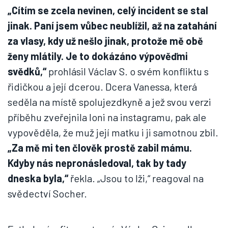
„Cítím se zcela nevinen, celý incident se stal
jinak. Paní jsem vůbec neublížil, až na zatahání
za vlasy, kdy už nešlo jinak, protože mě obě
ženy mlátily. Je to dokázáno výpověďmi
svědků,“
prohlásil Václav S. o svém konfliktu s
řidičkou a její dcerou. Dcera Vanessa, která
seděla na místě spolujezdkyně a jež svou verzi
příběhu zveřejnila loni na instagramu, pak ale
vypověděla, že muž její matku i ji samotnou zbil.
„Za mě mi ten člověk prostě zabil mámu.
Kdyby nás nepronásledoval, tak by tady
dneska byla,“
řekla. „Jsou to lži,“ reagoval na
svědectví Socher.