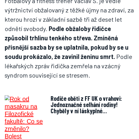
Fotbalový a fitness trenér Václav S. je vedle
výtržnictví obžalovaný z těžké újmy na zdraví, za
kterou hrozí v základní sazbě tři až deset let
odnětí svobody.
Podle obžaloby řidičce
způsobil trhlinu tenkého střeva. Zmíněná
přísnější sazba by se uplatnila, pokud by se u
soudu prokázalo, že zavinil ženinu smrt.
Podle
lékařských zpráv řidička zemřela na vzácný
syndrom související se stresem.
Rodiče oběti z FF UK o vrahovi:
Jednoznačné selhání rodiny!
Chyběly v ní láskyplné…