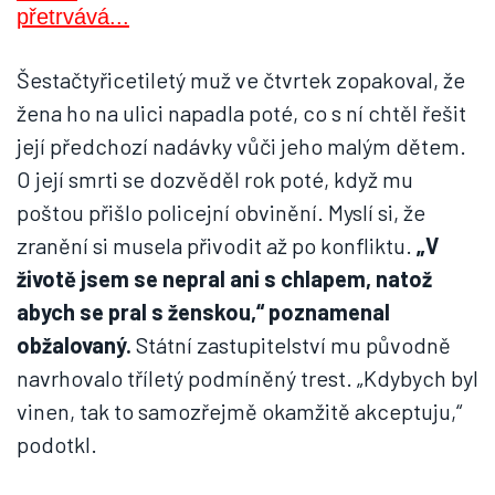
Šestačtyřicetiletý muž ve čtvrtek zopakoval, že
žena ho na ulici napadla poté, co s ní chtěl řešit
její předchozí nadávky vůči jeho malým dětem.
O její smrti se dozvěděl rok poté, když mu
poštou přišlo policejní obvinění. Myslí si, že
zranění si musela přivodit až po konfliktu.
„V
životě jsem se nepral ani s chlapem, natož
abych se pral s ženskou,“ poznamenal
obžalovaný.
Státní zastupitelství mu původně
navrhovalo tříletý podmíněný trest. „Kdybych byl
vinen, tak to samozřejmě okamžitě akceptuju,“
podotkl.