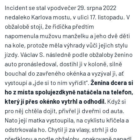
Incident se stal vpodvečer 29. srpna 2022
nedaleko Karlova mostu, v ulici 17. listopadu. V
obžalobě stojí, že řidička předtím
napomenula mužovu manželku a jeho dvě děti
na kole, protože měla výhrady vůči jejich stylu
jízdy. Václav S. následně podle obžaloby ženino
auto pronásledoval, dostihl ji v koloně, silně
bouchal do zavřeného okénka a vyzýval ji, ať
vystoupí a „jde si to ním vyřídit“.
Ženina dcera si
ho z místa spolujezdkyně natáčela na telefon,
který jí přes okénko vytrhl a odhodil.
Když si
pro něj chtěla dojít, přivřel ji dveřmi od auta.
Nato její matka vystoupila, na cyklistu křičela a
odstrkovala ho. Chytil ji za vlasy, strhl ji do
předklonu a podle obžaloby „opakovaně napadl