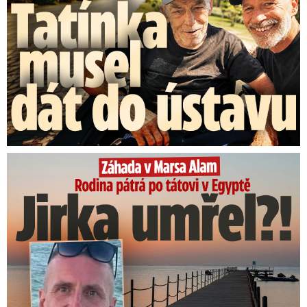
Rodina pátrá po tátovi v Egyptě: Jirka umřel?!