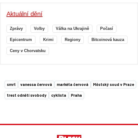
Aktuální dění
Zprávy
Volby
Válka na Ukrajině
Počasí
Epicentrum
Krimi
Regiony
Bitcoinová kauza
Ceny v Chorvatsku
smrt
vanessa červová
markéta červová
Městský soud v Praze
trest odnětí svobody
cyklista
Praha