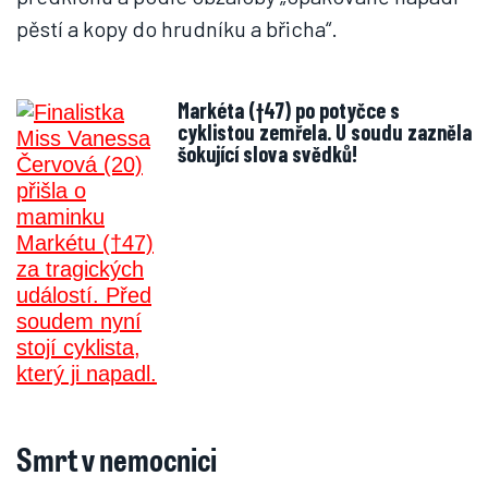
pěstí a kopy do hrudníku a břicha“.
Markéta (†47) po potyčce s
cyklistou zemřela. U soudu zazněla
šokující slova svědků!
Smrt v nemocnici