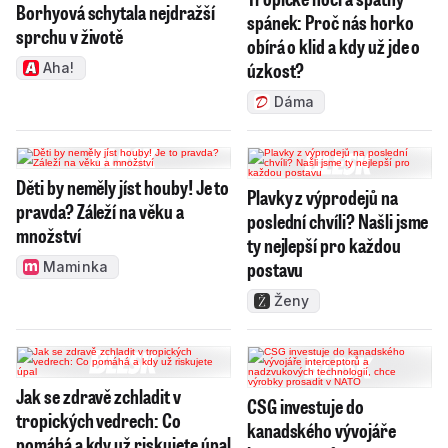
Borhyová schytala nejdražší
spánek: Proč nás horko
sprchu v životě
obírá o klid a kdy už jde o
úzkost?
Aha!
Dáma
Děti by neměly jíst houby! Je to
Plavky z výprodejů na
pravda? Záleží na věku a
poslední chvíli? Našli jsme
množství
ty nejlepší pro každou
postavu
Maminka
Ženy
Jak se zdravě zchladit v
CSG investuje do
tropických vedrech: Co
kanadského vývojáře
pomáhá a kdy už riskujete úpal