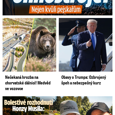
Nečekaná hrozba na
Obavy o Trumpa: Ozbrojený
chorvatské dálnici! Medvěd
špeh a nebezpečný kurz
ve vozovce
Bolestivé rozhodnutí Honzy Musila: Tátu musel dát do ústavu