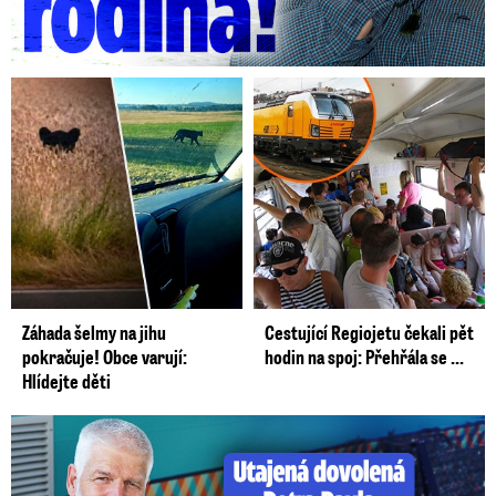
Záhada šelmy na jihu
Cestující Regiojetu čekali pět
pokračuje! Obce varují:
hodin na spoj: Přehřála se ...
Hlídejte děti
Utajená dovolená Petra Pavla: Prozradila ho fotka!