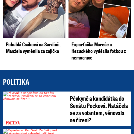
Pohublá Csáková na Sardinii:
Exparťačka Mareše a
Manžela vyměnila za zajíčka
Hezuckého vyděsila fotkou z
nemocnice
POLITIKA
Pěvkyně a kandidátka do
Senátu Pecková: Natáčela
se za volantem, věnovala
se řízení?
POLITIKA