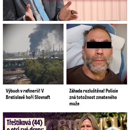
Výbuch v rafinerii! V
Záhada rozluštěna! Policie
Bratislavě hoří Slovnaft
zná totožnost zmateného
muže
Třeštíková (44) o otci dcery: Z dárce spermatu pravý táta