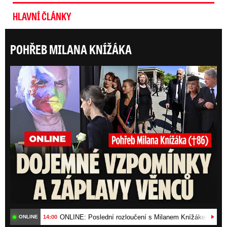
HLAVNÍ ČLÁNKY
POHŘEB MILANA KNÍŽÁKA
ONLI
ONLINE: Poslední rozloučení s Milanem Knížákem (†86)
14:00
ONLINE