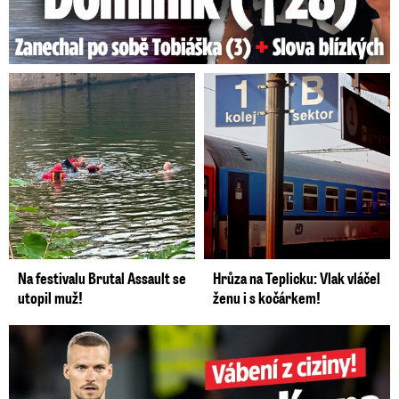
Na festivalu Brutal Assault se
Hrůza na Teplicku: Vlak vláčel
utopil muž!
ženu i s kočárkem!
Vábení z ciziny! Haraslín na odchodu ze Sparty?