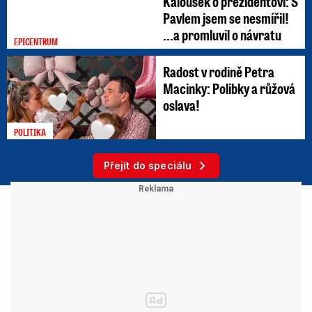
Kalousek o prezidentovi: S
Pavlem jsem se nesmířil!
...a promluvil o návratu
EPICENTRUM
Radost v rodině Petra
Macinky: Polibky a růžová
oslava!
POLITIKA
Přejít do speciálu