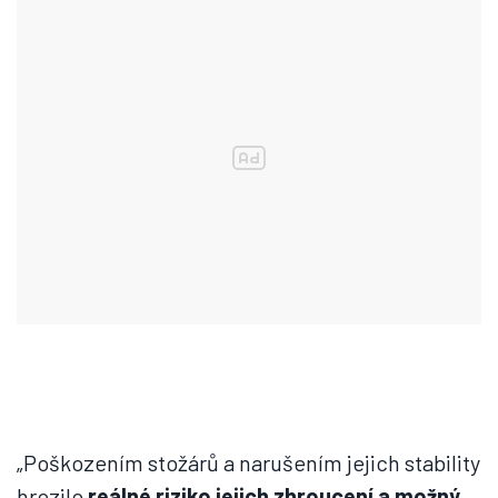
„Poškozením stožárů a narušením jejich stability
hrozilo
reálné riziko jejich zhroucení a možný