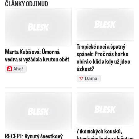
ČLÁNKY ODJINUD
Marta Kubišová: Úmorná
Tropické noci a špatný
vedra si vyžádala krutou oběť
spánek: Proč nás horko
obírá o klid a kdy už jde o
Aha!
úzkost?
Dáma
RECEPT: Kynutý švestkový
7 ikonických kousků,
koláč s drobenkou. Klasika, se
které vám budou slušet ve
kterou zabodujete
20 i v 60 letech
Maminka
Ženy
Jak se zdravě zchladit v
V Česku otevřel třicátou