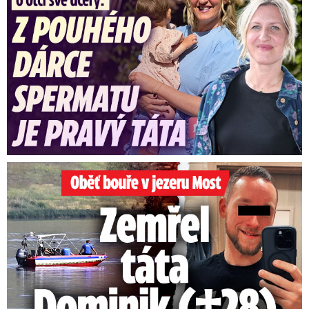
Oběť bouře v jezeru Most: Zemřel táta Dominik (†28)