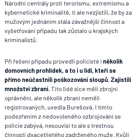
Národní centrály proti terorismu, extremismu a
kybernetické kriminalitě, ti ale nezjistili, že by za
mužovým jednáním stála závažnější činnost a
vyšetřování případu tak zůstalo u krajských
kriminalistů.
Při řešení případu provedli policisté i
několik
domovních prohlídek, a to i u lidí, kteří se
přímo neúčastnili poškozování sloupů. Zajistili
množství zbraní.
Tito lidé sice měli zbrojní
oprávnění, ale několik zbraní neměli
registrovaných, uvedla Burešová. I tímto
podezřením z nedovoleného ozbrojování se
policie zabývá, nesouvisí to ale s trestnou
činností dvacetiletého zadrženého muže. Kvůli