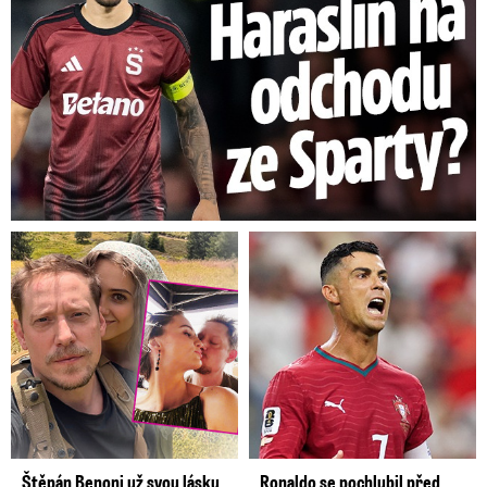
Štěpán Benoni už svou lásku
Ronaldo se pochlubil před