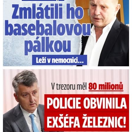
V trezoru měl 80 milionů: Policie obvinila exšéfa železnic!