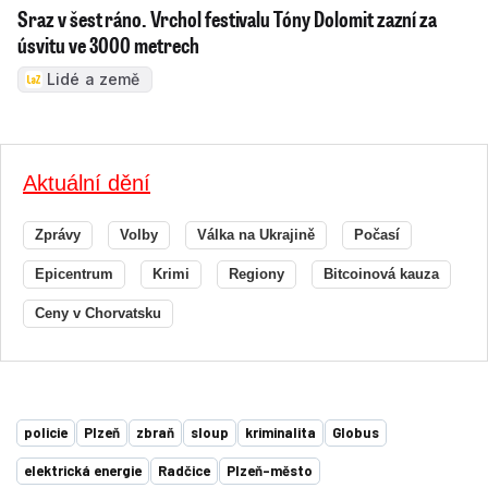
Aktuálně
Léto 2026
Politika
Sport 2026
Technologie
Ekonomika
Kontakty
Redakce
Inzerce
Předplatné
RSS
Kariéra
Autorská práva k publikovaným materiálům
Podmínky pro užívání služby informační společnosti
Informace o zpracování osobních údajů
Cookies
Nastavení soukromí
Vlastnická struktura
Jednotná kontaktní místa / Single Points of Contact
Etický kodex
Povinně zveřejňované informace