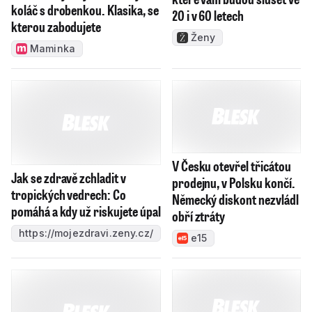
tropických vedrech: Co
prodejnu, v Polsku končí.
pomáhá a kdy už riskujete úpal
Německý diskont nezvládl
obří ztráty
https://mojezdravi.zeny.cz/
e15
Dva velké odchody ze Sparty!
Jak se bude vyvíjet
Haraslín chce do Arábie a
počasí? Až 45 stupňů, což
podmínky Kuchtova transferu
se dlouhodobě nedá
vydržet, varuje klimatolog
iSport
Radim Tolasz
Reflex
Sraz v šest ráno. Vrchol festivalu Tóny Dolomit zazní za
úsvitu ve 3000 metrech
Lidé a země