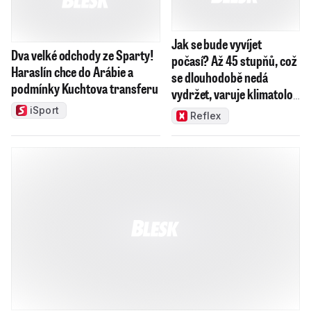
Aktuální dění
Zprávy
Volby
Válka na Ukrajině
Počasí
Epicentrum
Krimi
Regiony
Bitcoinová kauza
Ceny v Chorvatsku
policie
Plzeň
zbraň
sloup
kriminalita
Globus
elektrická energie
Radčice
Plzeň-město