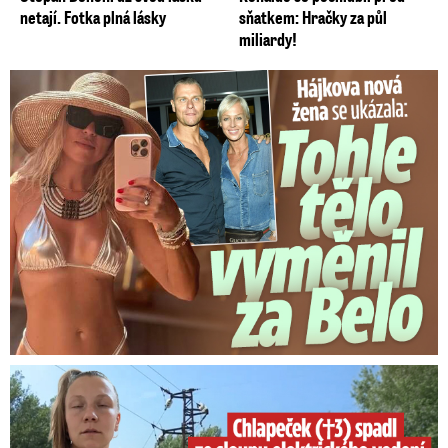
netají. Fotka plná lásky
sňatkem: Hračky za půl
miliardy!
Tohle tělo nahradilo Belo: Nová partnerka se ukázala...
Smrtelný pád chlapce: Matka vydala vyjádření na 16 stran