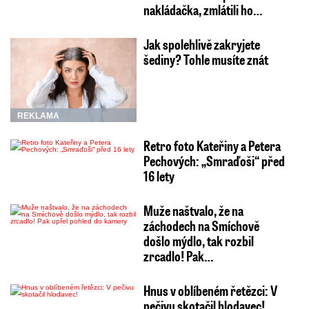
nakládačka, zmlátili ho…
Jak spolehlivě zakryjete
šediny? Tohle musíte znát
REKLAMA
Retro foto Kateřiny a Petera
Pechových: „Smraďoši“ před
16 lety
Muže naštvalo, že na
záchodech na Smíchově
došlo mýdlo, tak rozbil
zrcadlo! Pak…
Hnus v oblíbeném řetězci: V
pečivu skotačil hlodavec!