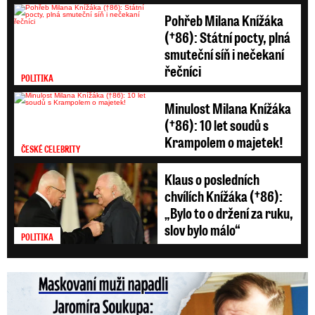
Pohřeb Milana Knížáka
(†86): Státní pocty, plná
smuteční síň i nečekaní
řečníci
POLITIKA
Minulost Milana Knížáka
(†86): 10 let soudů s
Krampolem o majetek!
ČESKÉ CELEBRITY
Klaus o posledních
chvílích Knížáka (†86):
„Bylo to o držení za ruku,
slov bylo málo“
POLITIKA
Maskovaní muži napadli Jaromíra Soukupa: Krvavá nakládačka