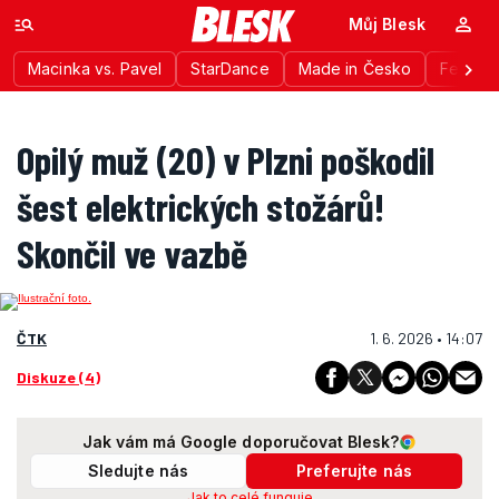
Můj Blesk
Macinka vs. Pavel
StarDance
Made in Česko
Festiva
Opilý muž (20) v Plzni poškodil
šest elektrických stožárů!
Skončil ve vazbě
ČTK
1. 6. 2026 • 14:07
Diskuze (4)
Jak vám má Google doporučovat Blesk?
Sledujte nás
Preferujte nás
Jak to celé funguje