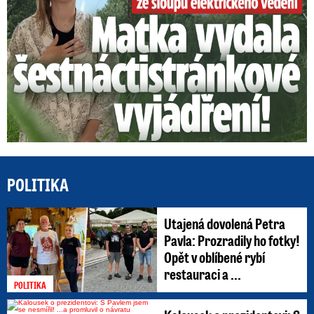
POLITIKA
Utajená dovolená Petra
Pavla: Prozradily ho fotky!
Opět v oblíbené rybí
restauraci a ...
POLITIKA