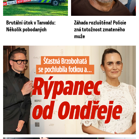
Brutální útok v Tanvaldu:
Záhada rozluštěna! Policie
Několik pobodaných
zná totožnost zmateného
muže
Šťastná Brzobohatá se pochlubila fotkou: Rýpanec od Ondřeje