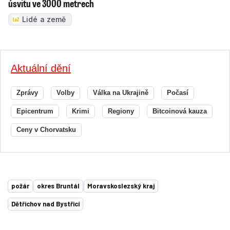
úsvitu ve 3000 metrech
Lidé a země
Aktuální dění
Zprávy
Volby
Válka na Ukrajině
Počasí
Epicentrum
Krimi
Regiony
Bitcoinová kauza
Ceny v Chorvatsku
požár
okres Bruntál
Moravskoslezský kraj
Dětřichov nad Bystřicí