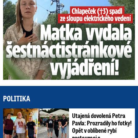
POLITIKA
Utajená dovolená Petra
Pavla: Prozradily ho fotky!
Opět v oblíbené rybí
restauraci a ...