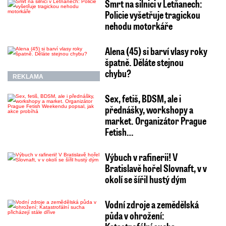
Smrt na silnici v Letňanech:
Policie vyšetřuje tragickou
nehodu motorkáře
Alena (45) si barví vlasy roky
špatně. Děláte stejnou
chybu?
REKLAMA
Sex, fetiš, BDSM, ale i
přednášky, workshopy a
market. Organizátor Prague
Fetish…
Výbuch v rafinerii! V
Bratislavě hořel Slovnaft, v v
okolí se šířil hustý dým
Vodní zdroje a zemědělská
půda v ohrožení: