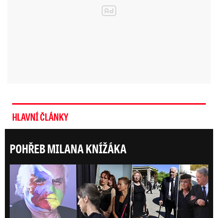
HLAVNÍ ČLÁNKY
POHŘEB MILANA KNÍŽÁKA
Posl