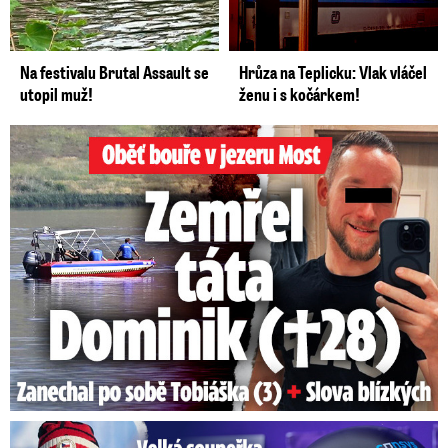
Na festivalu Brutal Assault se
Hrůza na Teplicku: Vlak vláčel
utopil muž!
ženu i s kočárkem!
Oběť bouře v jezeru Most: Zemřel táta Dominik (†28)
Velká soupeřka Adamczykové: Šokující konec!