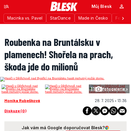
Můj Blesk
Macinka vs. Pavel
StarDance
Made in Česko
Festiva
Roubenka na Bruntálsku v
plamenech! Shořela na prach,
škoda jde do milionů
11
Fotogalerie >
Monika Rubešková
28. 7. 2025 • 13:36
Diskuze (0)
Jak vám má Google doporučovat Blesk?