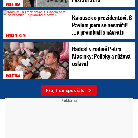
POLITIKA
Kalousek o prezidentovi: S
Pavlem jsem se nesmířil!
...a promluvil o návratu
EPICENTRUM
Radost v rodině Petra
Macinky: Polibky a růžová
oslava!
POLITIKA
Přejít do speciálu