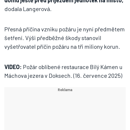
domu ještě před příjezdem jednotek na místo,“
dodala Langerová.
Přesná příčina vzniku požáru je nyní předmětem
šetření. Výši předběžné škody stanovil
vyšetřovatel příčin požáru na tři miliony korun.
VIDEO:
Požár oblíbené restaurace Bílý Kámen u
Máchova jezera v Doksech. (16. července 2025)