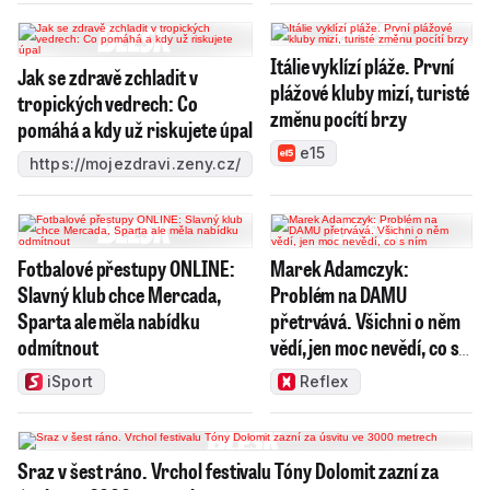
Itálie vyklízí pláže. První
Jak se zdravě zchladit v
plážové kluby mizí, turisté
tropických vedrech: Co
změnu pocítí brzy
pomáhá a kdy už riskujete úpal
e15
https://mojezdravi.zeny.cz/
Fotbalové přestupy ONLINE:
Marek Adamczyk:
Slavný klub chce Mercada,
Problém na DAMU
Sparta ale měla nabídku
přetrvává. Všichni o něm
odmítnout
vědí, jen moc nevědí, co s
ním
iSport
Reflex
Sraz v šest ráno. Vrchol festivalu Tóny Dolomit zazní za