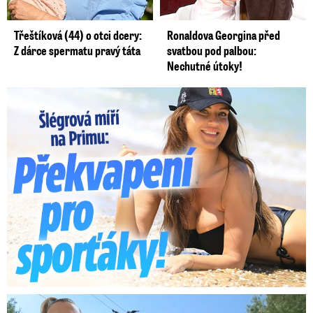
Třeštíková (44) o otci dcery:
Ronaldova Georgina před
Z dárce spermatu pravý táta
svatbou pod palbou:
Nechutné útoky!
Lucie Šlégrová míří na Primu. Překvapení pro sporťáky!
Smrtelný pád chlapce: Matka vydala vyjádření na 16 stran