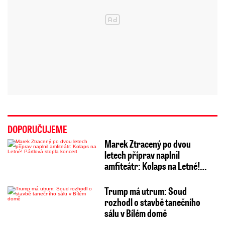
DOPORUČUJEME
Marek Ztracený po dvou
letech příprav naplnil
amfiteátr: Kolaps na Letné!…
Trump má utrum: Soud
rozhodl o stavbě tanečního
sálu v Bílém domě