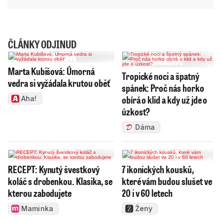
ČLÁNKY ODJINUD
Marta Kubišová: Úmorná
Tropické noci a špatný
vedra si vyžádala krutou oběť
spánek: Proč nás horko
obírá o klid a kdy už jde o
Aha!
úzkost?
Dáma
RECEPT: Kynutý švestkový
7 ikonických kousků,
koláč s drobenkou. Klasika, se
které vám budou slušet ve
kterou zabodujete
20 i v 60 letech
Maminka
Ženy