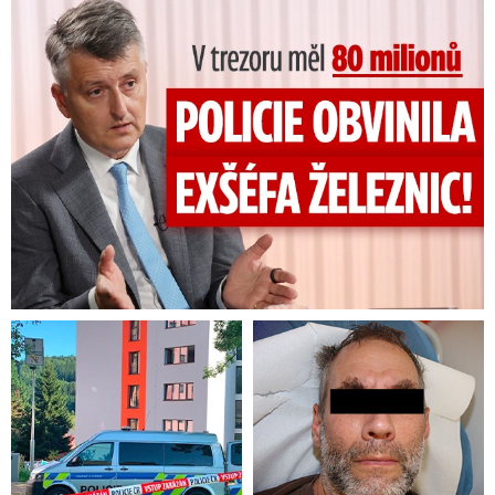
V trezoru měl 80 milionů: Policie obvinila exšéfa železnic!