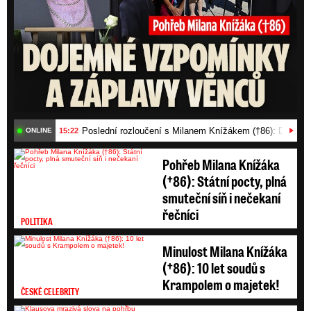
Poslední rozloučení s Milanem Knížákem (†86): Dojemn
15:22
ONLINE
Pohřeb Milana Knížáka
(†86): Státní pocty, plná
smuteční síň i nečekaní
řečníci
POLITIKA
Minulost Milana Knížáka
(†86): 10 let soudů s
Krampolem o majetek!
ČESKÉ CELEBRITY