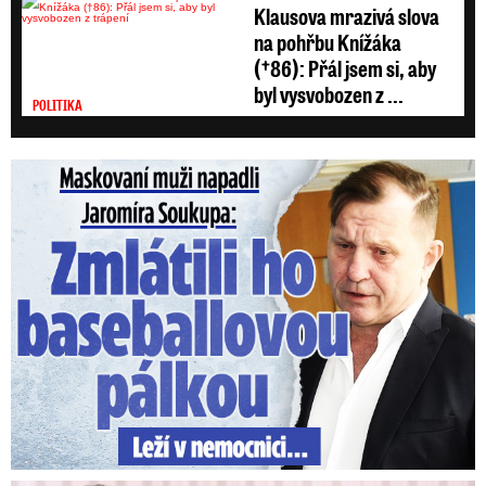
Klausova mrazivá slova
na pohřbu Knížáka
(†86): Přál jsem si, aby
byl vysvobozen z ...
POLITIKA
Maskovaní muži napadli Jaromíra Soukupa: Krvavá nakládačka