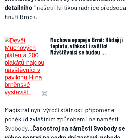
detailního
,“ nešetří kritikou radnice předseda
hnutí Brno+.
Muchova epopej v Brně: Hlídají jí
teplotu, vlhkost i světlo!
Návštěvníci se budou …
Magistrát nyní výročí státnosti připomene
poněkud zvláštním způsobem i na náměstí
Svobody. „
Časostroj na náměstí Svobody se
vůbec poprvé na sedm dní zastaví, nebude