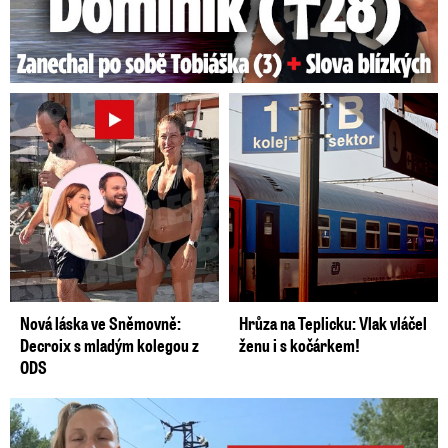
Nová láska ve Sněmovně:
Hrůza na Teplicku: Vlak vláčel
Decroix s mladým kolegou z
ženu i s kočárkem!
ODS
Smrtelný pád chlapce: Matka vydala vyjádření na 16 stran