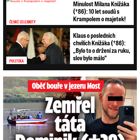
Minulost Milana Knížáka
(†86): 10 let soudů s
Krampolem o majetek!
ČESKÉ CELEBRITY
Klaus o posledních
chvílích Knížáka (†86):
„Bylo to o držení za ruku,
slov bylo málo“
POLITIKA
Oběť bouře v jezeru Most: Zemřel táta Dominik (†28)