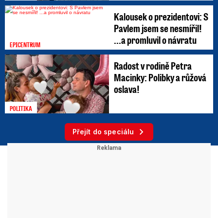
Kalousek o prezidentovi: S
Pavlem jsem se nesmířil!
...a promluvil o návratu
EPICENTRUM
Radost v rodině Petra
Macinky: Polibky a růžová
oslava!
POLITIKA
Přejít do speciálu