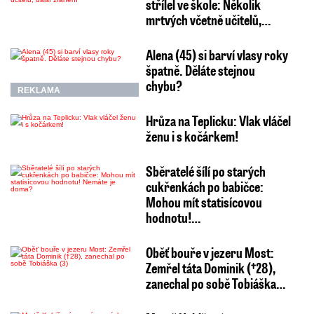
střílel ve škole: Několik
mrtvých včetně učitelů,…
Alena (45) si barví vlasy roky
špatně. Děláte stejnou
chybu?
REKLAMA
Hrůza na Teplicku: Vlak vláčel
ženu i s kočárkem!
Sběratelé šílí po starých
cukřenkách po babičce:
Mohou mít statisícovou
hodnotu!…
Oběť bouře v jezeru Most:
Zemřel táta Dominik (†28),
zanechal po sobě Tobiáška…