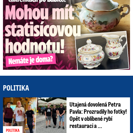
POLITIKA
Utajená dovolená Petra
Pavla: Prozradily ho fotky!
Opět v oblíbené rybí
restauraci a ...
POLITIKA