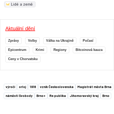
Lidé a země
Aktuální dění
Zprávy
Volby
Válka na Ukrajině
Počasí
Epicentrum
Krimi
Regiony
Bitcoinová kauza
Ceny v Chorvatsku
výročí
orloj
1918
vznik Československa
Magistrát města Brna
náměstí Svobody
Brno+
Re:publika
Jihomoravský kraj
Brno