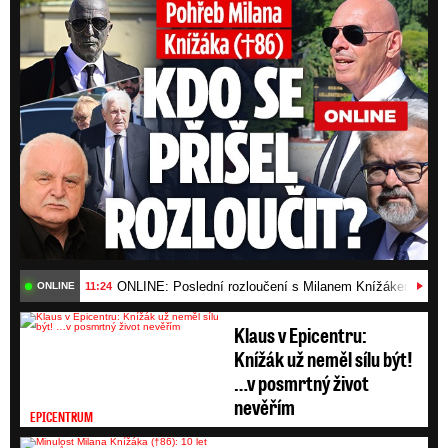
ONLINE: Poslední rozloučení s Milanem Knížákem (†86)
11:24
ONLINE
Klaus v Epicentru:
Knížák už neměl sílu být!
…v posmrtný život
nevěřím
EPICENTRUM