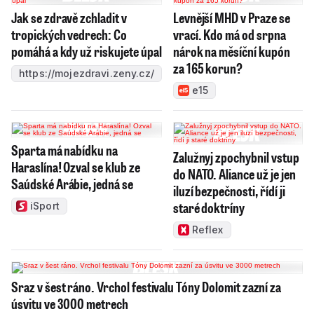
Jak se zdravě zchladit v
Levnější MHD v Praze se
tropických vedrech: Co
vrací. Kdo má od srpna
pomáhá a kdy už riskujete úpal
nárok na měsíční kupón
za 165 korun?
https://mojezdravi.zeny.cz/
e15
Sparta má nabídku na
Zalužnyj zpochybnil vstup
Haraslína! Ozval se klub ze
do NATO. Aliance už je jen
Saúdské Arábie, jedná se
iluzí bezpečnosti, řídí ji
staré doktríny
iSport
Reflex
Sraz v šest ráno. Vrchol festivalu Tóny Dolomit zazní za
úsvitu ve 3000 metrech