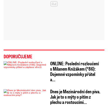
DOPORUČUJEME
ONLINE: Poslední rozloučení
s Milanem Knížákem (†86):
Dojemné vzpomínky přátel
a…
Dnes je Mezinárodní den piva.
Jak je to s mýty o pitím z
plechu a rostoucími…