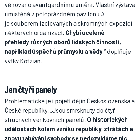
věnováno avantgardnímu umění. Vlastní výstava
umístěná v poloprázdném pavilonu A
je souborem izolovaných a skromných expozicí
některých organizací.
Chybí ucelené
přehledy různých oborů lidských činností,
například úspěchů průmyslu a vědy
,“ doplňuje
výtky Kotzian.
Jen čtyři panely
Problematické je i pojetí dějin Československa a
České republiky. „Jsou smrsknuty do čtyř
stručných venkovních panelů.
O historických
událostech kolem vzniku republiky, ztrátách a
znovunabývání svobody se nedozvídáme nic