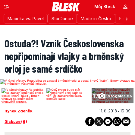
Můj Blesk
Macinka vs. Pavel
StarDance
Made in Česko
Festiva
Ostuda?! Vznik Československa
nepřipomínají vlajky a brněnský
orloj je samé srdíčko
17
Fotogalerie >
Hynek Zdeněk
11. 6. 2018 • 15:09
Diskuze (6)