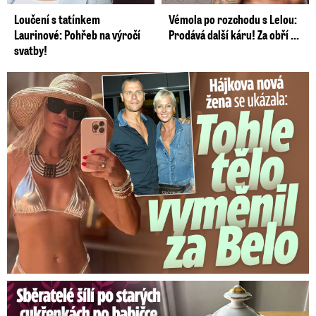
Loučení s tatínkem
Vémola po rozchodu s Lelou:
Laurinové: Pohřeb na výročí
Prodává další káru! Za obří ...
svatby!
Tohle tělo nahradilo Belo: Nová partnerka se ukázala...
Sběratelé šílí po cukřenkách po babičce: Statisícová hodnota