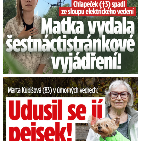
Marta Kubišová (83) v úmorných vedrech: Udusil se jí pejsek!