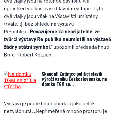
dvě vlajky jsou na rotundě pavilonu A a
uprostřed vlajkoslávy u hlavního vstupu. Tyto
dvě vlajky jsou však na Výstavišti umístěny
trvale, tj. bez ohledu na výstavu
Re:publika.
Považujeme za nepřijatelné, že
tvůrci výstavy Re:publika neumístili na výstavě
žádný státní symbol
,“ upozornil předseda hnutí
Brno+ Robert Kotzian.
Skandál! Zatímco politici slavili
výročí vzniku Československa, na
domku TGM se…
Výstava je podle hnutí chudá a jako celek
nezvládnutá. „Nepřiměřeně mnoho prostoru je