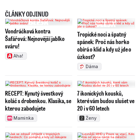
ČLÁNKY ODJINUD
Vondráčková kontra
Tropické noci a špatný
Šafářová: Nejnovější jablko
spánek: Proč nás horko
sváru!
obírá o klid a kdy už jde o
úzkost?
Aha!
Dáma
RECEPT: Kynutý švestkový
7 ikonických kousků,
koláč s drobenkou. Klasika, se
které vám budou slušet ve
kterou zabodujete
20 i v 60 letech
Maminka
Ženy