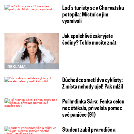
Loď s turisty se v Chorvatsku
potopila: Místní se jim
vysmívali
Jak spolehlivě zakryjete
šediny? Tohle musíte znát
REKLAMA
Důchodce smetl dva cyklisty:
Z místa nehody ujel! Pak mlžil
Psí hrdinka Sára: Fenka celou
noc štěkala, přivolala pomoc
své paničce (91)
Student zabil prarodiče a