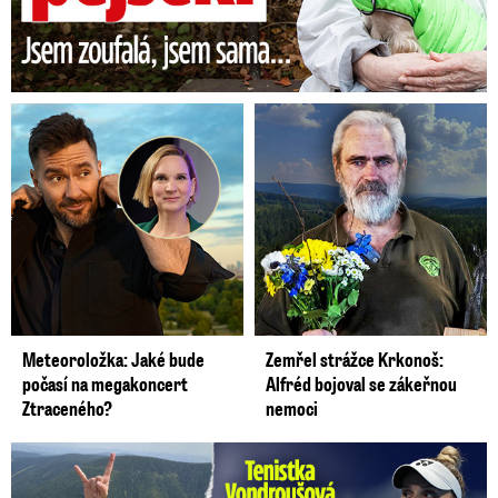
Meteoroložka: Jaké bude
Zemřel strážce Krkonoš:
počasí na megakoncert
Alfréd bojoval se zákeřnou
Ztraceného?
nemoci
Vondroušová po šokujících odhaleních v kauze: Záhadný vzkaz!