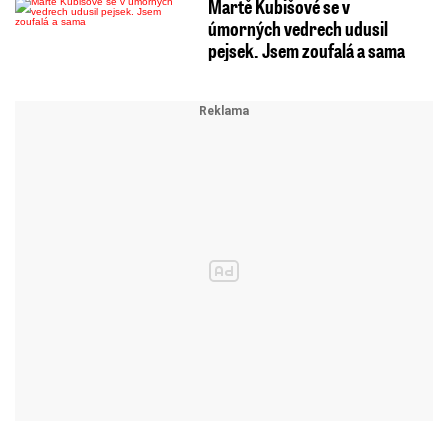
Martě Kubišové se v
úmorných vedrech udusil
pejsek. Jsem zoufalá a sama