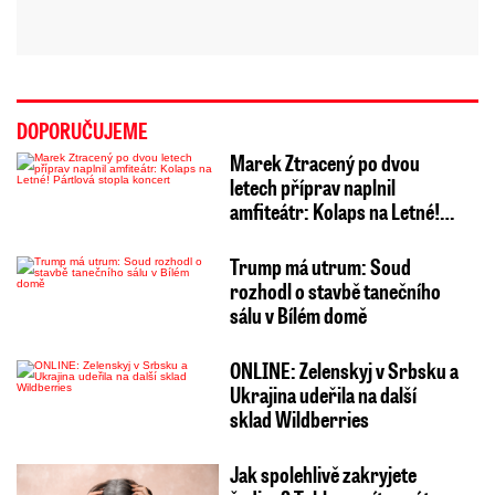
DOPORUČUJEME
Marek Ztracený po dvou
letech příprav naplnil
amfiteátr: Kolaps na Letné!…
Trump má utrum: Soud
rozhodl o stavbě tanečního
sálu v Bílém domě
ONLINE: Zelenskyj v Srbsku a
Ukrajina udeřila na další
sklad Wildberries
Jak spolehlivě zakryjete