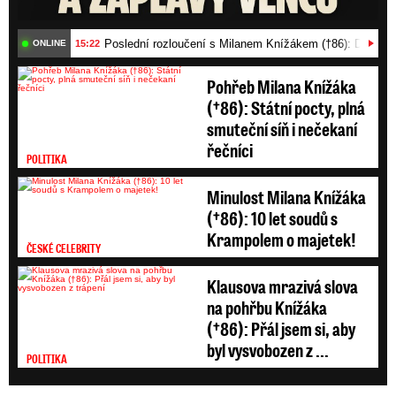
Poslední rozloučení s Milanem Knížákem (†86): Dojemn
15:22
ONLINE
Pohřeb Milana Knížáka
(†86): Státní pocty, plná
smuteční síň i nečekaní
řečníci
POLITIKA
Minulost Milana Knížáka
(†86): 10 let soudů s
Krampolem o majetek!
ČESKÉ CELEBRITY
Klausova mrazivá slova
na pohřbu Knížáka
(†86): Přál jsem si, aby
byl vysvobozen z ...
POLITIKA