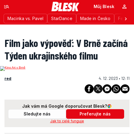
Můj Blesk
Macinka vs. Pavel
StarDance
Made in Česko
Festiva
Film jako výpověď: V Brně začíná
Týden ukrajinského filmu
red
4. 12. 2023 • 12:11
Jak vám má Google doporučovat Blesk?
Sledujte nás
Preferujte nás
Jak to celé funguje