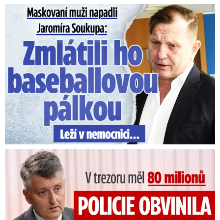
Maskovaní muži napadli Jaromíra Soukupa: Krvavá nakládačka
V trezoru měl 80 milionů: Policie obvinila exšéfa železnic!