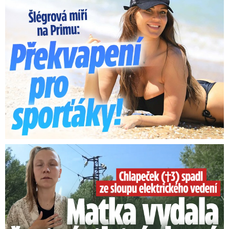
Lucie Šlégrová míří na Primu. Překvapení pro sporťáky!
Smrtelný pád chlapce: Matka vydala vyjádření na 16 stran