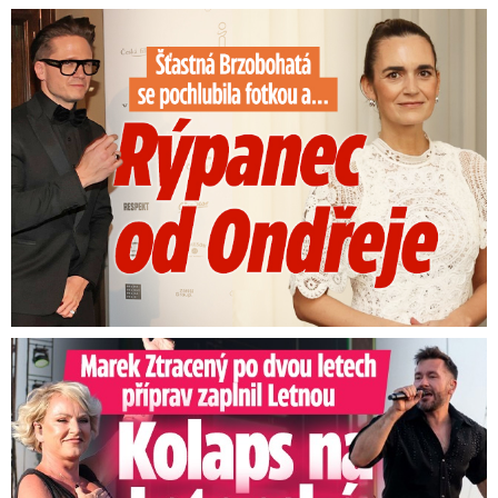
Šťastná Brzobohatá se pochlubila fotkou: Rýpanec od Ondřeje
Marek Ztracený na Letné: Pártlová stopla koncert