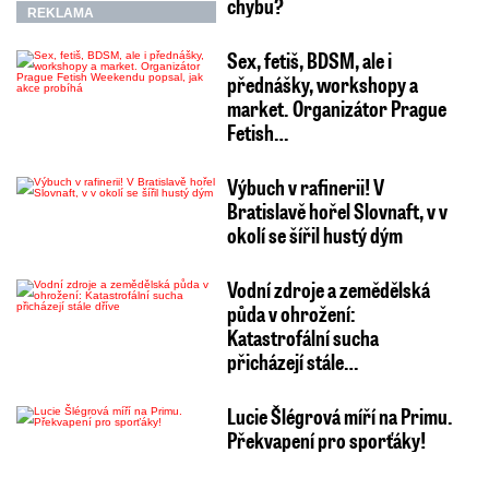
chybu?
REKLAMA
Sex, fetiš, BDSM, ale i
přednášky, workshopy a
market. Organizátor Prague
Fetish…
Výbuch v rafinerii! V
Bratislavě hořel Slovnaft, v v
okolí se šířil hustý dým
Vodní zdroje a zemědělská
půda v ohrožení:
Katastrofální sucha
přicházejí stále…
Lucie Šlégrová míří na Primu.
Překvapení pro sporťáky!