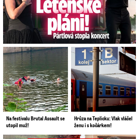
Na festivalu Brutal Assault se
Hrůza na Teplicku: Vlak vláčel
utopil muž!
ženu i s kočárkem!