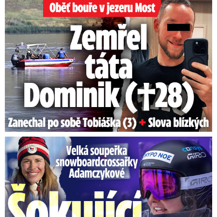
Oběť bouře v jezeru Most: Zemřel táta Dominik (†28)
Velká soupeřka Adamczykové: Šokující konec!