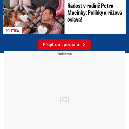
Radost v rodině Petra
Macinky: Polibky a růžová
oslava!
POLITIKA
Přejít do speciálu