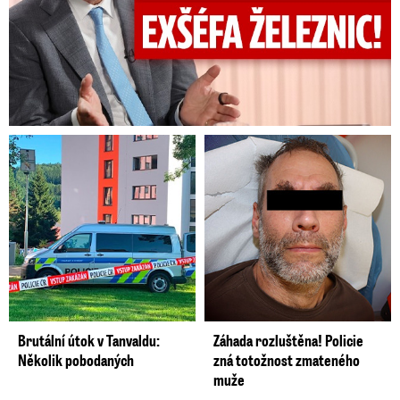
Brutální útok v Tanvaldu:
Záhada rozluštěna! Policie
Několik pobodaných
zná totožnost zmateného
muže