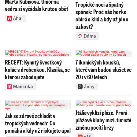
Marta Kubišová: Úmorná
Tropické noci a špatný
vedra si vyžádala krutou oběť
spánek: Proč nás horko
obírá o klid a kdy už jde o
Aha!
úzkost?
Dáma
RECEPT: Kynutý švestkový
7 ikonických kousků,
koláč s drobenkou. Klasika, se
které vám budou slušet ve
kterou zabodujete
20 i v 60 letech
Maminka
Ženy
Itálie vyklízí pláže. První
Jak se zdravě zchladit v
plážové kluby mizí, turisté
tropických vedrech: Co
změnu pocítí brzy
pomáhá a kdy už riskujete úpal
e15