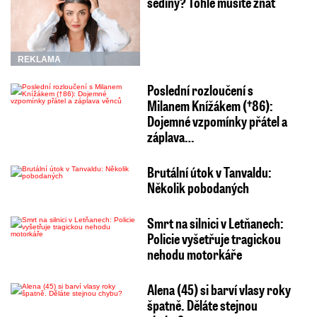
šediny? Tohle musíte znát
REKLAMA
Poslední rozloučení s
Milanem Knížákem (†86):
Dojemné vzpomínky přátel a
záplava…
Brutální útok v Tanvaldu:
Několik pobodaných
Smrt na silnici v Letňanech:
Policie vyšetřuje tragickou
nehodu motorkáře
Alena (45) si barví vlasy roky
špatně. Děláte stejnou