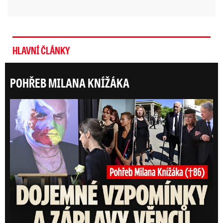
HLAVNÍ ČLÁNKY
POHŘEB MILANA KNÍŽÁKA
Posl