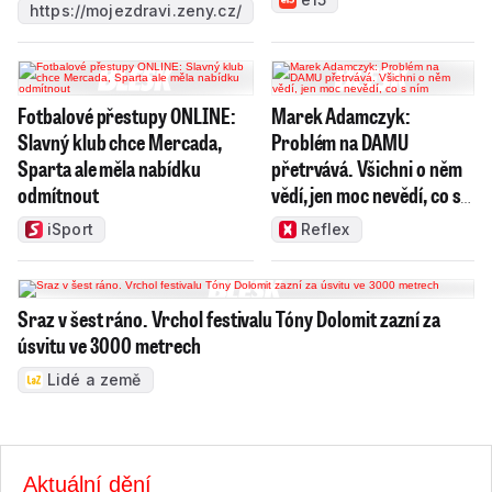
https://mojezdravi.zeny.cz/
Fotbalové přestupy ONLINE:
Marek Adamczyk:
Slavný klub chce Mercada,
Problém na DAMU
Sparta ale měla nabídku
přetrvává. Všichni o něm
odmítnout
vědí, jen moc nevědí, co s
ním
iSport
Reflex
Sraz v šest ráno. Vrchol festivalu Tóny Dolomit zazní za
úsvitu ve 3000 metrech
Lidé a země
Aktuální dění