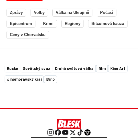
Zprávy
Volby
Válka na Ukrajině
Počasí
Epicentrum
Krimi
Regiony
Bitcoinová kauza
Ceny v Chorvatsku
Rusko
Sovětský svaz
Druhá světová válka
film
Kino Art
Jihomoravský kraj
Brno