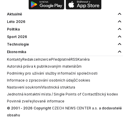
Aktuálně
Léto 2026
Politika
Sport 2026
Technologie
Ekonomika
Kontakty
Redakce
Inzerce
Předplatné
RSS
Kariéra
Autorská práva k publikovaným materiálům
Podmínky pro užívání služby informační společnosti
Informace o zpracování osobních údajů
Cookies
Nastavení soukromí
Vlastnická struktura
Jednotná kontaktní místa / Single Points of Contact
Etický kodex
Povinně zveřejňované informace
© 2001 - 2026 Copyright
CZECH NEWS CENTER a.s.
a dodavatelé
obsahu