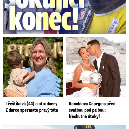
Třeštíková (44) o otci dcery:
Ronaldova Georgina před
Z dárce spermatu pravý táta
svatbou pod palbou:
Nechutné útoky!