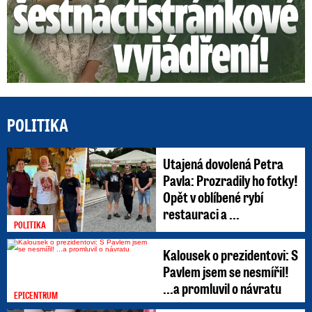
POLITIKA
Utajená dovolená Petra
Pavla: Prozradily ho fotky!
Opět v oblíbené rybí
restauraci a ...
POLITIKA
Kalousek o prezidentovi: S
Pavlem jsem se nesmířil!
...a promluvil o návratu
EPICENTRUM