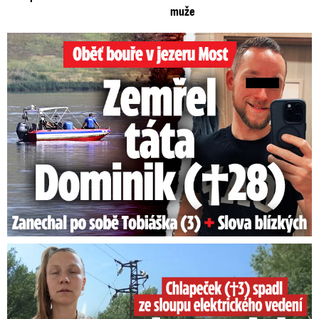
muže
Oběť bouře v jezeru Most: Zemřel táta Dominik (†28)
Smrtelný pád chlapce: Matka vydala vyjádření na 16 stran