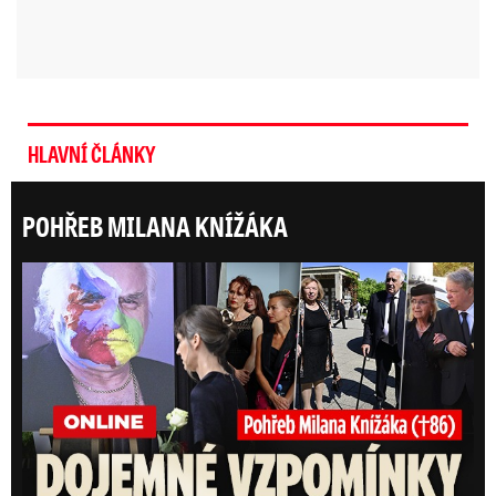
HLAVNÍ ČLÁNKY
POHŘEB MILANA KNÍŽÁKA
ONLI