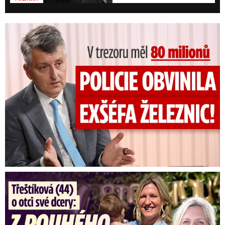
V trezoru měl 80 milionů: Policie obvinila exšéfa železnic!
Třeštíková (44) o otci dcery: Z dárce spermatu pravý táta