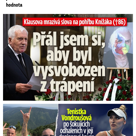
hodnota
Klausova mrazivá slova na pohřbu Knížáka: Přál jsem si...
Vondroušová po šokujících odhaleních v kauze: Záhadný vzkaz!