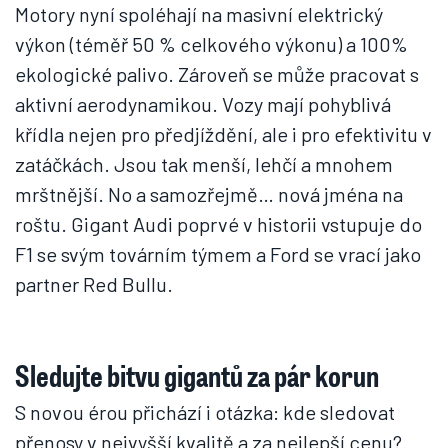
Motory nyní spoléhají na masivní elektrický
výkon (téměř 50 % celkového výkonu) a 100%
ekologické palivo. Zároveň se může pracovat s
aktivní aerodynamikou. Vozy mají pohyblivá
křídla nejen pro předjíždění, ale i pro efektivitu v
zatáčkách. Jsou tak menší, lehčí a mnohem
mrštnější. No a samozřejmě… nová jména na
roštu. Gigant Audi poprvé v historii vstupuje do
F1 se svým továrním týmem a Ford se vrací jako
partner Red Bullu.
Sledujte bitvu gigantů za pár korun
S novou érou přichází i otázka: kde sledovat
přenosy v nejvyšší kvalitě a za nejlepší cenu?