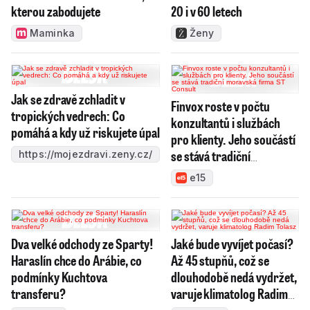
kterou zabodujete
20 i v 60 letech
Maminka
Ženy
Jak se zdravě zchladit v
Finvox roste v počtu
tropických vedrech: Co
konzultantů i službách
pomáhá a kdy už riskujete úpal
pro klienty. Jeho součástí
se stává tradiční
https://mojezdravi.zeny.cz/
moravská firma ST
e15
Consult
Dva velké odchody ze Sparty!
Jaké bude vyvíjet počasí?
Haraslín chce do Arábie, co
Až 45 stupňů, což se
podmínky Kuchtova
dlouhodobě nedá vydržet,
transferu?
varuje klimatolog Radim