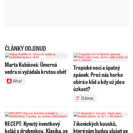
ČLÁNKY ODJINUD
Marta Kubišová: Úmorná
Tropické noci a špatný
vedra si vyžádala krutou oběť
spánek: Proč nás horko
obírá o klid a kdy už jde o
Aha!
úzkost?
Dáma
RECEPT: Kynutý švestkový
7 ikonických kousků,
koláč s drobenkou. Klasika, se
které vám budou slušet ve