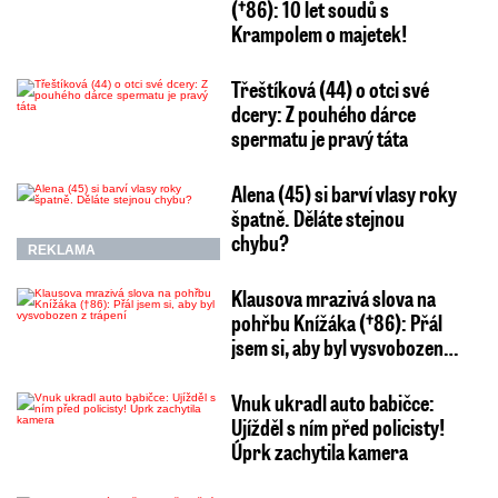
(†86): 10 let soudů s
Krampolem o majetek!
Třeštíková (44) o otci své
dcery: Z pouhého dárce
spermatu je pravý táta
Alena (45) si barví vlasy roky
špatně. Děláte stejnou
chybu?
REKLAMA
Klausova mrazivá slova na
pohřbu Knížáka (†86): Přál
jsem si, aby byl vysvobozen…
Vnuk ukradl auto babičce:
Ujížděl s ním před policisty!
Úprk zachytila kamera