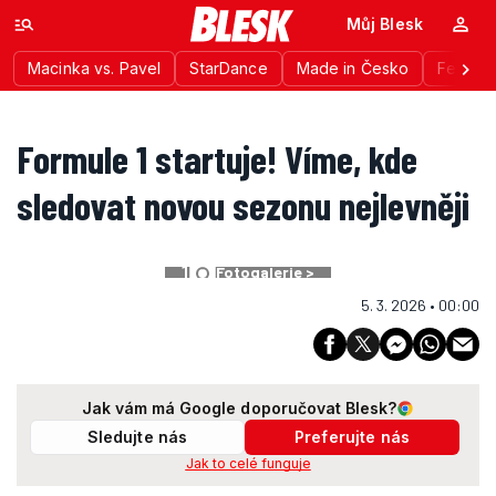
Můj Blesk
Macinka vs. Pavel
StarDance
Made in Česko
Festiva
Formule 1 startuje! Víme, kde
sledovat novou sezonu nejlevněji
1
Fotogalerie >
5. 3. 2026 • 00:00
Jak vám má Google doporučovat Blesk?
Sledujte nás
Preferujte nás
Jak to celé funguje