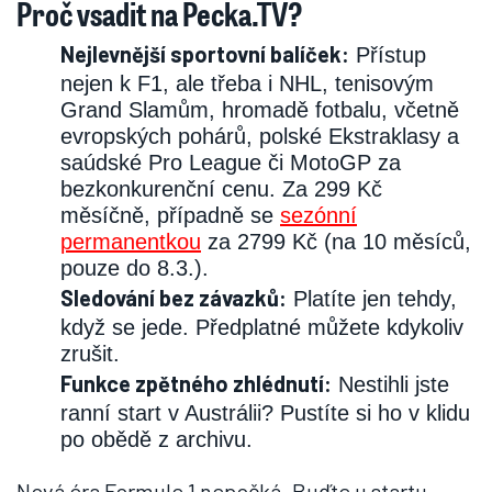
Proč vsadit na Pecka.TV?
Nejlevnější sportovní balíček:
Přístup
nejen k F1, ale třeba i NHL, tenisovým
Grand Slamům, hromadě fotbalu, včetně
evropských pohárů, polské Ekstraklasy a
saúdské Pro League či MotoGP za
bezkonkurenční cenu. Za 299 Kč
měsíčně, případně se
sezónní
permanentkou
za 2799 Kč (na 10 měsíců,
pouze do 8.3.).
Sledování bez závazků:
Platíte jen tehdy,
když se jede. Předplatné můžete kdykoliv
zrušit.
Funkce zpětného zhlédnutí:
Nestihli jste
ranní start v Austrálii? Pustíte si ho v klidu
po obědě z archivu.
Nová éra Formule 1 nepočká. Buďte u startu