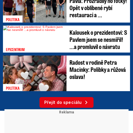
Pavla: Prozradily ho fotky!
Opět v oblíbené rybí
restauraci a ...
POLITIKA
Kalousek o prezidentovi: S
Pavlem jsem se nesmířil!
...a promluvil o návratu
EPICENTRUM
Radost v rodině Petra
Macinky: Polibky a růžová
oslava!
POLITIKA
Přejít do speciálu