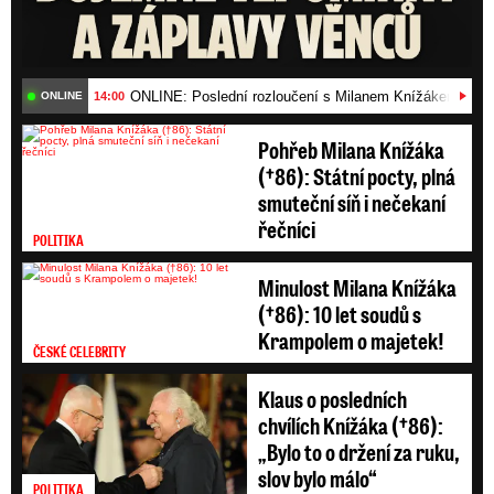
ONLINE: Poslední rozloučení s Milanem Knížákem (†86)
14:00
ONLINE
Pohřeb Milana Knížáka
(†86): Státní pocty, plná
smuteční síň i nečekaní
řečníci
POLITIKA
Minulost Milana Knížáka
(†86): 10 let soudů s
Krampolem o majetek!
ČESKÉ CELEBRITY
Klaus o posledních
chvílích Knížáka (†86):
„Bylo to o držení za ruku,
slov bylo málo“
POLITIKA