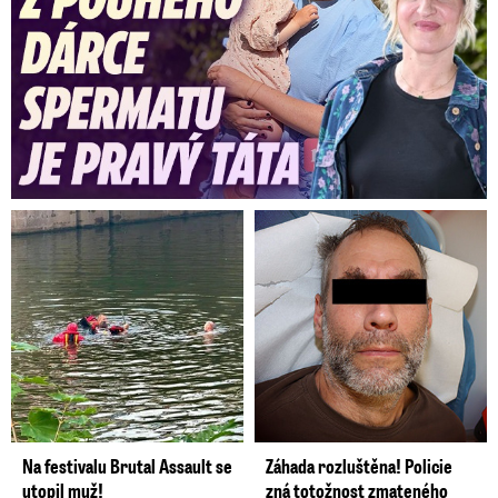
Na festivalu Brutal Assault se
Záhada rozluštěna! Policie
utopil muž!
zná totožnost zmateného