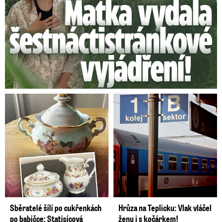
Sběratelé šílí po cukřenkách
Hrůza na Teplicku: Vlak vláčel
po babičce: Statisícová
ženu i s kočárkem!