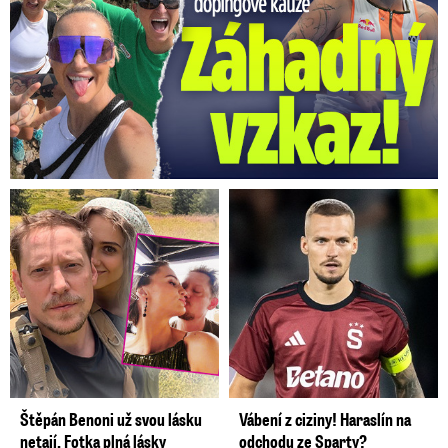
Štěpán Benoni už svou lásku
Vábení z ciziny! Haraslín na
netají. Fotka plná lásky
odchodu ze Sparty?