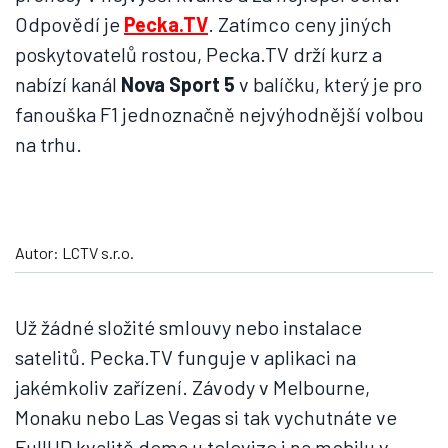
Odpovědí je
Pecka.TV
. Zatímco ceny jiných
poskytovatelů rostou, Pecka.TV drží kurz a
nabízí kanál
Nova Sport 5
v balíčku, který je pro
fanouška F1 jednoznačně nejvýhodnější volbou
na trhu.
Autor: LCTV s.r.o.
Už žádné složité smlouvy nebo instalace
satelitů. Pecka.TV funguje v aplikaci na
jakémkoliv zařízení. Závody v Melbourne,
Monaku nebo Las Vegas si tak vychutnáte ve
FullHD kvalitě doma u televize i na mobilu v