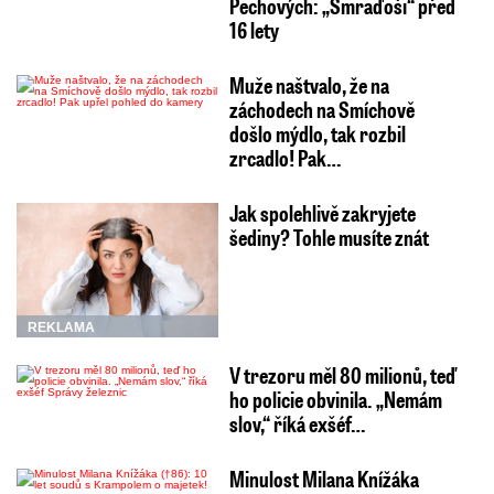
Pechových: „Smraďoši“ před
16 lety
Muže naštvalo, že na
záchodech na Smíchově
došlo mýdlo, tak rozbil
zrcadlo! Pak…
Jak spolehlivě zakryjete
šediny? Tohle musíte znát
REKLAMA
V trezoru měl 80 milionů, teď
ho policie obvinila. „Nemám
slov,“ říká exšéf…
Minulost Milana Knížáka