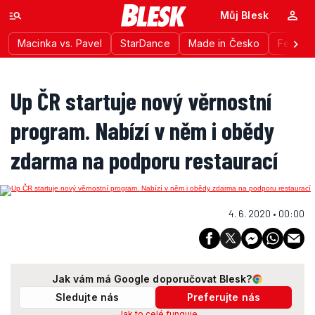
Můj Blesk
Macinka vs. Pavel
StarDance
Made in Česko
Festiva
Up ČR startuje nový věrnostní
program. Nabízí v něm i obědy
zdarma na podporu restaurací
4. 6. 2020 • 00:00
Jak vám má Google doporučovat Blesk?
Sledujte nás
Preferujte nás
Jak to celé funguje