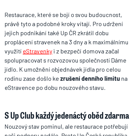
Restaurace, které se bojí o svou budoucnost,
právě tyto a podobné kroky vítají. Pro udržení
jejich podnikání také Up ČR zkrátil dobu
proplácení stravenek na 3 dny a k maximálnímu
využití
eStravenky
i z bezpečí domova začal
spolupracovat s rozvozovou společností Dáme
jídlo. K umožnění objednávek jídla pro celou
rodinu zase došlo ke
zrušení denního limitu
na
eStravence po dobu nouzového stavu.
S Up Club každý jedenáctý oběd zdarma
Nouzový stav pominul, ale restaurace potřebují
naši podporu nadále. Proto Up Česká republika