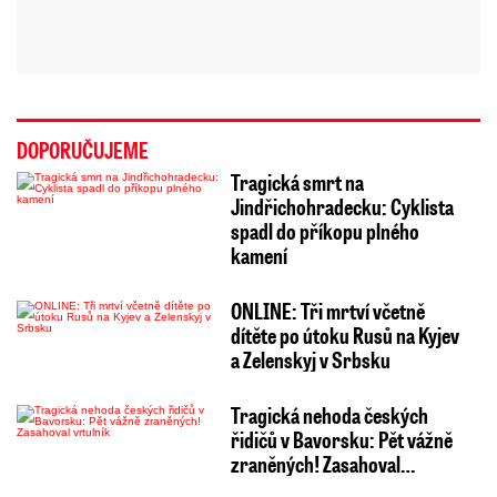
DOPORUČUJEME
Tragická smrt na
Jindřichohradecku: Cyklista
spadl do příkopu plného
kamení
ONLINE: Tři mrtví včetně
dítěte po útoku Rusů na Kyjev
a Zelenskyj v Srbsku
Tragická nehoda českých
řidičů v Bavorsku: Pět vážně
zraněných! Zasahoval…