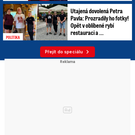
Utajená dovolená Petra
Pavla: Prozradily ho fotky!
Opět v oblíbené rybí
restauraci a ...
POLITIKA
Přejít do speciálu