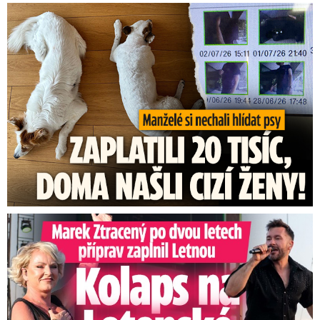
Za hlídání psů zaplatili 20 tisíc, doma našli cizí ženy!
Marek Ztracený na Letné: Pártlová stopla koncert