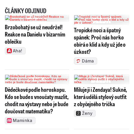
ČLÁNKY ODJINUD
Brzobohatý se už neudržel!
Tropické noci a špatný
Reakce na Danielu v bizarním
spánek: Proč nás horko
oblečku
obírá o klid a kdy už jde o
úzkost?
Aha!
Dáma
Dědečkové podle horoskopu.
Miluje ji i Zendaya! Sukně,
Kdo se bude s vnoučaty mazlit,
která udělá stylový outfit
chodit na výstavy nebo je bude
z obyčejného trička
doučovat matematiku?
Ženy
Maminka