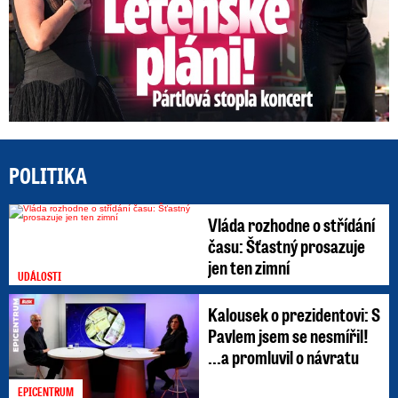
POLITIKA
Vláda rozhodne o střídání
času: Šťastný prosazuje
jen ten zimní
UDÁLOSTI
Kalousek o prezidentovi: S
Pavlem jsem se nesmířil!
...a promluvil o návratu
EPICENTRUM