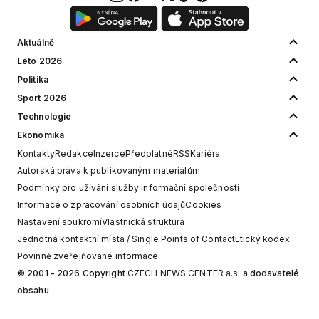
Aktuálně
Léto 2026
Politika
Sport 2026
Technologie
Ekonomika
Kontakty
Redakce
Inzerce
Předplatné
RSS
Kariéra
Autorská práva k publikovaným materiálům
Podmínky pro užívání služby informační společnosti
Informace o zpracování osobních údajů
Cookies
Nastavení soukromí
Vlastnická struktura
Jednotná kontaktní místa / Single Points of Contact
Etický kodex
Povinně zveřejňované informace
© 2001 - 2026 Copyright
CZECH NEWS CENTER a.s.
a dodavatelé
obsahu