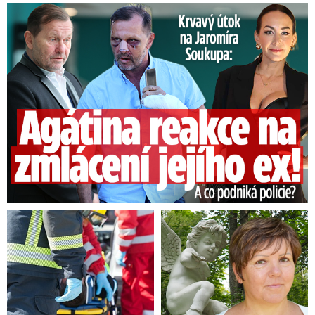
Útok na Jaromíra Soukupa: Reakce Agáty na zmlácení jejího ex