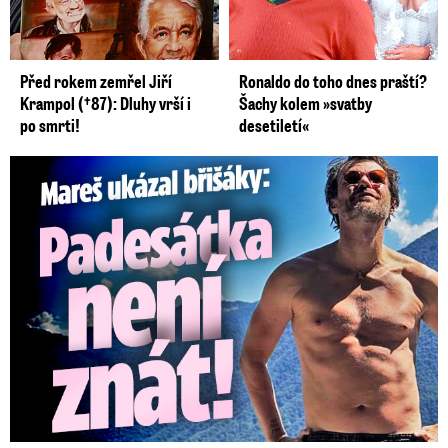
Před rokem zemřel Jiří
Ronaldo do toho dnes praští?
Krampol (†87): Dluhy vrší i
Šachy kolem »svatby
po smrti!
desetiletí«
Mareš v dokonalé formě ukázal břišáky: Padesátka není znát