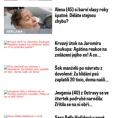
Alena (45) si barví vlasy roky
špatně. Děláte stejnou
chybu?
REKLAMA
Krvavý útok na Jaromíra
Soukupa: Agátina reakce na
zmlácení jejího ex! A co…
Šok manželů po návratu z
dovolené: Za hlídání psů
zaplatili 20 tisíc, doma našli…
Jevgenia (40) z Ostravy se ve
čtvrtek podruhé narodila:
Zřítila se na ni obří…
Sexy Bella Hadidová v nové