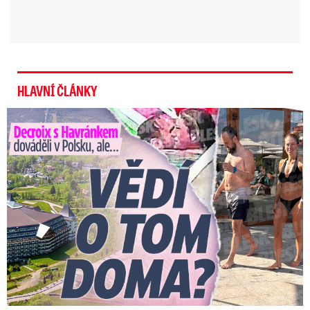
HLAVNÍ ČLÁNKY
Decroix s Havránkem dováděli v Polsku, ale… Vědí o tom doma?