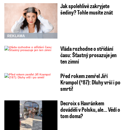
Jak spolehlivě zakryjete
šediny? Tohle musíte znát
REKLAMA
Vláda rozhodne o střídání
času: Šťastný prosazuje jen
ten zimní
Před rokem zemřel Jiří
Krampol (†87): Dluhy vrší i po
smrti!
Decroix s Havránkem
dováděli v Polsku, ale… Vědí o
tom doma?