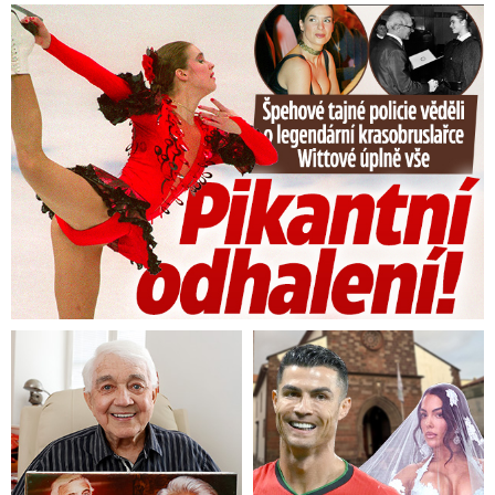
Tajná policie špehovala krasobruslařku Wittovou: Pikantní ...