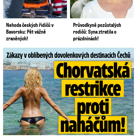
Nehoda českých řidičů v
Průvodkyně pozůstalých
Bavorsku: Pět vážně
rodičů: Syna ztratila o
zraněných!
prázdninách!
Zákazy v dovolenkových rájích: Restrikce proti naháčům!