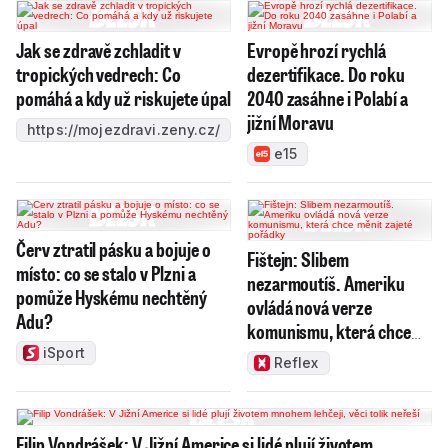
Jak se zdravě zchladit v
Evropě hrozí rychlá
tropických vedrech: Co
dezertifikace. Do roku
pomáhá a kdy už riskujete úpal
2040 zasáhne i Polabí a
jižní Moravu
https://mojezdravi.zeny.cz/
e15
Červ ztratil pásku a bojuje o
Fištejn: Slibem
místo: co se stalo v Plzni a
nezarmoutíš. Ameriku
pomůže Hyskému nechtěný
ovládá nová verze
Adu?
komunismu, která chce
měnit zajeté pořádky
iSport
Reflex
Filip Vondrášek: V Jižní Americe si lidé plují životem