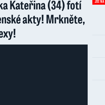
a Kateřina (34) fotí
JDI NA
enské akty! Mrkněte,
sexy!