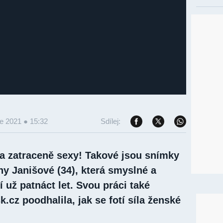
e 2021 ● 15:32
Sdílej:
a zatraceně sexy! Takové jsou snímky
ny Janišové (34), která smyslné a
í už patnáct let. Svou práci také
k.cz poodhalila, jak se fotí síla ženské