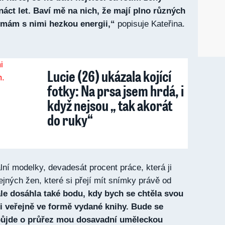
náct let. Baví mě na nich, že mají plno různých
 mám s nimi hezkou energii,“
popisuje Kateřina.
Lucie (26) ukázala kojící
fotky: Na prsa jsem hrdá, i
když nejsou „ tak akorát
do ruky“
nální modelky, devadesát procent práce, která ji
čejných žen, které si přejí mít snímky právě od
e dosáhla také bodu, kdy bych se chtěla svou
i veřejně ve formě vydané knihy. Bude se
ůjde o průřez mou dosavadní uměleckou