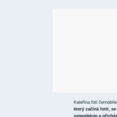
Kateřina fotí černobíl
který začíná fotit, s
vymodeluje a přichází