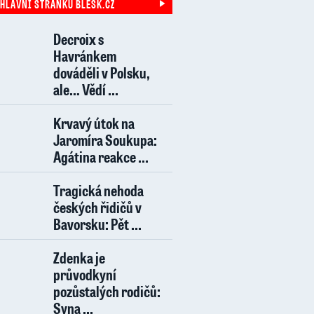
 HLAVNÍ STRÁNKU BLESK.CZ
Decroix s
Havránkem
dováděli v Polsku,
ale… Vědí ...
Krvavý útok na
Jaromíra Soukupa:
Agátina reakce ...
Tragická nehoda
českých řidičů v
Bavorsku: Pět ...
Zdenka je
průvodkyní
pozůstalých rodičů:
Syna ...