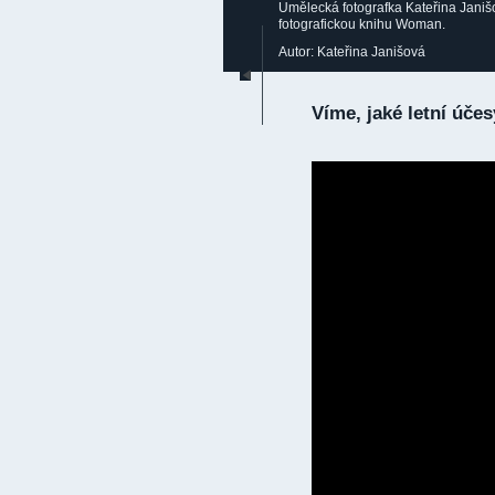
Umělecká fotografka Kateřina Janišo
fotografickou knihu Woman.
Autor: Kateřina Janišová
Víme, jaké letní úče