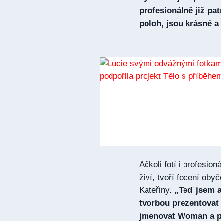
profesionálně již pat
poloh, jsou krásné a
Ačkoli fotí i profesio
živí, tvoří focení oby
Kateřiny.
„Teď jsem al
tvorbou prezentovat 
jmenovat Woman a p