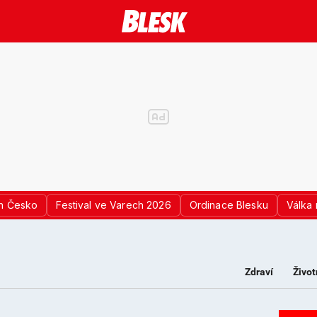
n Česko
Festival ve Varech 2026
Ordinace Blesku
Válka 
Zdraví
Život