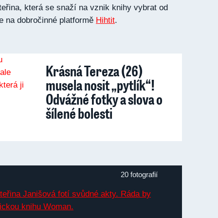
řina, která se snaží na vznik knihy vybrat od
e na dobročinné platformě
Hihtit
.
Krásná Tereza (26)
musela nosit „pytlík“!
Odvážné fotky a slova o
šílené bolesti
20 fotografií