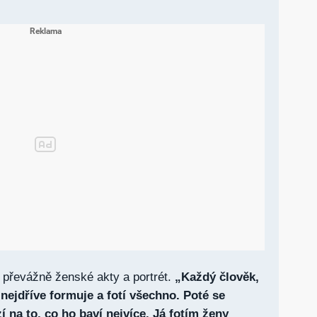
e převážně ženské akty a portrét.
„Každý člověk,
e nejdříve formuje a fotí všechno. Poté se
 na to, co ho baví nejvíce. Já fotím ženy