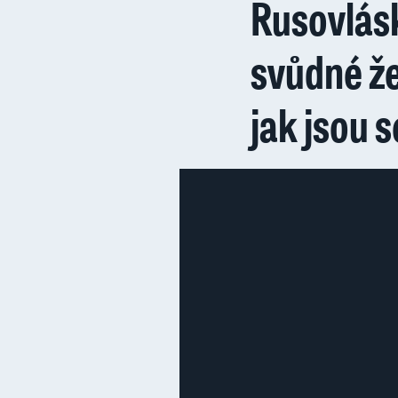
Rusovlásk
svůdné ž
jak jsou 