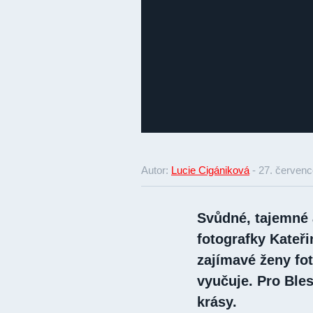
Autor:
Lucie Cigániková
-
27. červenc
Svůdné, tajemné 
fotografky Kateři
zajímavé ženy fot
vyučuje. Pro Bles
krásy.