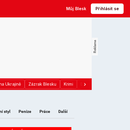
Můj Blesk
Přihlásit se
na Ukrajině
Zázrak Blesku
Krimi
Donald Trump
Sport
ní styl
Peníze
Práce
Další