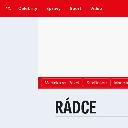
Celebrity
Zprávy
Sport
Video
Macinka vs. Pavel
StarDance
Made i
RÁDCE