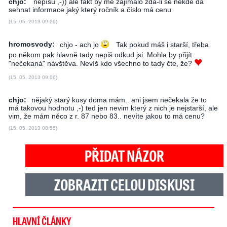
chjo:
nepíšu ,-)) ale fakt by mě zajímalo zda-li se někde dá
sehnat informace jaký který ročník a číslo má cenu
(15. 05. 2013 09:26)
hromosvody:
chjo - ach jo
Tak pokud máš i starší, třeba
po někom pak hlavně tady nepiš odkud jsi. Mohla by přijít
"nečekaná" návštěva. Nevíš kdo všechno to tady čte, že?
(15. 05. 2013 09:06)
chjo:
nějaký starý kusy doma mám.. ani jsem nečekala že to
má takovou hodnotu ,-) ted jen nevim který z nich je nejstarší, ale
vim, že mám něco z r. 87 nebo 83.. nevíte jakou to má cenu?
(15. 05. 2013 08:55)
PŘIDAT NÁZOR
ZOBRAZIT CELOU DISKUSI
HLAVNÍ ČLÁNKY