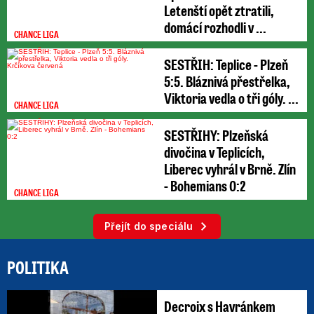
Letenští opět ztratili,
domácí rozhodli v ...
CHANCE LIGA
SESTŘIH: Teplice - Plzeň
5:5. Bláznivá přestřelka,
Viktoria vedla o tři góly. ...
CHANCE LIGA
SESTŘIHY: Plzeňská
divočina v Teplicích,
Liberec vyhrál v Brně. Zlín
- Bohemians 0:2
CHANCE LIGA
Přejít do speciálu
POLITIKA
Decroix s Havránkem