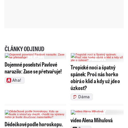
ČLÁNKY ODJINUD
Dojemné poselství Pavlové
Tropické noci a špatný
narazilo: Zase se přetvařuje!
spánek: Proč nás horko
obírá o klid a kdy už jde o
Aha!
úzkost?
Dáma
video Alena Mihulová
Dědečkové podle horoskopu.