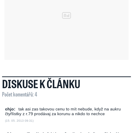
DISKUSE K ČLÁNKU
Počet komentářů: 4
chjo:
tak asi zas takovou cenu to mít nebude, když na aukru
čtyřlístky z r.79 prodávaj za korunu a nikdo to nechce
(15. 05. 2013 09:31)