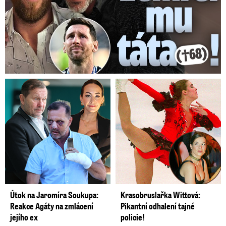
Útok na Jaromíra Soukupa:
Krasobruslařka Wittová:
Reakce Agáty na zmlácení
Pikantní odhalení tajné
jejího ex
policie!