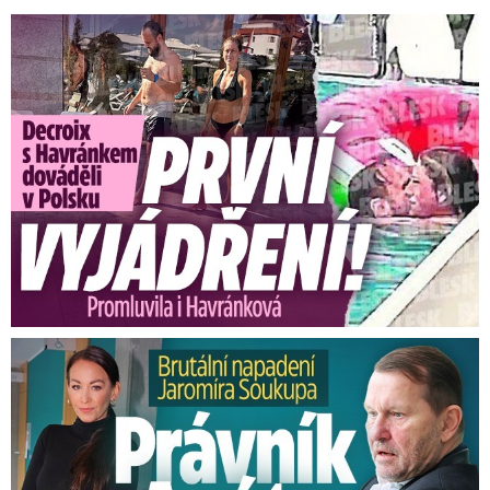
Exministryně s Havránkem dováděli v Polsku: První slova!
Brutální napadení Soukupa. Právník Agáty promluvil