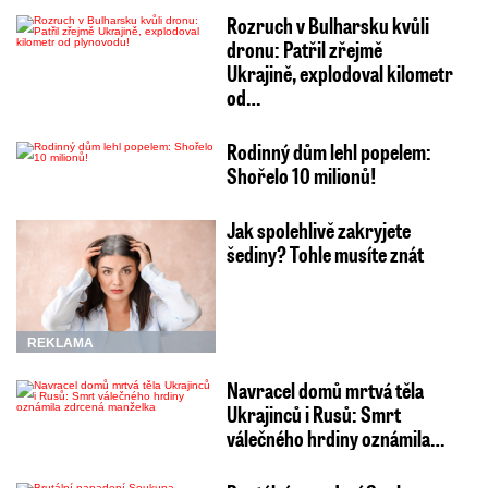
Rozruch v Bulharsku kvůli
dronu: Patřil zřejmě
Ukrajině, explodoval kilometr
od…
Rodinný dům lehl popelem:
Shořelo 10 milionů!
Jak spolehlivě zakryjete
šediny? Tohle musíte znát
REKLAMA
Navracel domů mrtvá těla
Ukrajinců i Rusů: Smrt
válečného hrdiny oznámila…