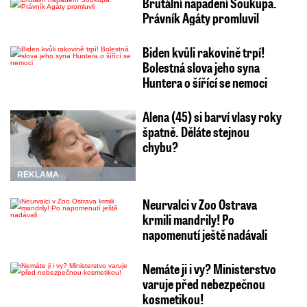
Brutální napadení Soukupa.
Právník Agáty promluvil
Biden kvůli rakovině trpí!
Bolestná slova jeho syna
Huntera o šířící se nemoci
Alena (45) si barví vlasy roky
špatně. Děláte stejnou
chybu?
REKLAMA
Neurvalci v Zoo Ostrava
krmili mandrily! Po
napomenutí ještě nadávali
Nemáte ji i vy? Ministerstvo
varuje před nebezpečnou
kosmetikou!