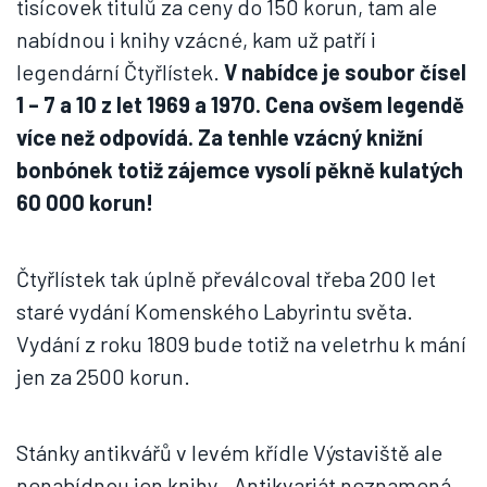
tisícovek titulů za ceny do 150 korun, tam ale
nabídnou i knihy vzácné, kam už patří i
legendární Čtyřlístek.
V nabídce je soubor čísel
1 – 7 a 10 z let 1969 a 1970.
Cena ovšem legendě
více než odpovídá. Za tenhle vzácný knižní
bonbónek totiž zájemce vysolí pěkně kulatých
60 000 korun!
Čtyřlístek tak úplně převálcoval třeba 200 let
staré vydání Komenského Labyrintu světa.
Vydání z roku 1809 bude totiž na veletrhu k mání
jen za 2500 korun.
Stánky antikvářů v levém křídle Výstaviště ale
nenabídnou jen knihy. „Antikvariát neznamená