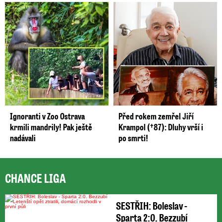
Ignoranti v Zoo Ostrava
Před rokem zemřel Jiří
krmili mandrily! Pak ještě
Krampol (†87): Dluhy vrší i
nadávali
po smrti!
CHANCE LIGA
SESTŘIH: Boleslav -
Sparta 2:0. Bezzubí