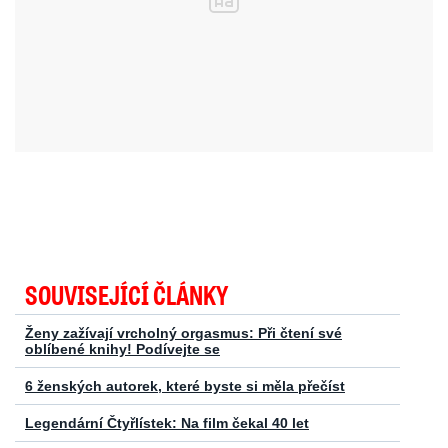
SOUVISEJÍCÍ ČLÁNKY
Ženy zažívají vrcholný orgasmus: Při čtení své
oblíbené knihy! Podívejte se
6 ženských autorek, které byste si měla přečíst
Legendární Čtyřlístek: Na film čekal 40 let