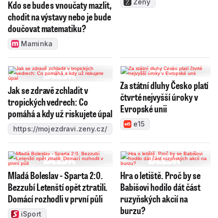
Ženy
Kdo se bude s vnoučaty mazlit,
chodit na výstavy nebo je bude
doučovat matematiku?
Maminka
Za státní dluhy Česko platí
Jak se zdravě zchladit v
čtvrté nejvyšší úroky v
tropických vedrech: Co
Evropské unii
pomáhá a kdy už riskujete úpal
e15
https://mojezdravi.zeny.cz/
Mladá Boleslav - Sparta 2:0.
Hra o letiště. Proč by se
Bezzubí Letenští opět ztratili.
Babišovi hodilo dát část
Domácí rozhodli v první půli
ruzyňských akcií na
burzu?
iSport