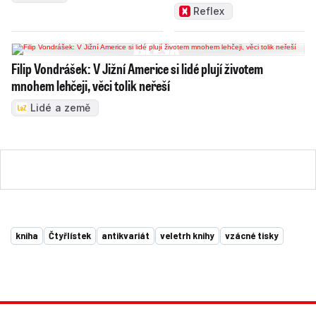
Reflex
Filip Vondrášek: V Jižní Americe si lidé plují životem
mnohem lehčeji, věci tolik neřeší
Lidé a země
kniha
Čtyřlístek
antikvariát
veletrh knihy
vzácné tisky