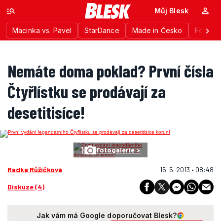
Můj Blesk
Macinka vs. Pavel
StarDance
Made in Česko
Festiva
Nemáte doma poklad? První čísla
Čtyřlístku se prodávají za
desetitisíce!
1
Fotogalerie >
Radka Růžičková
15. 5. 2013 • 08:48
Diskuze (4)
Jak vám má Google doporučovat Blesk?