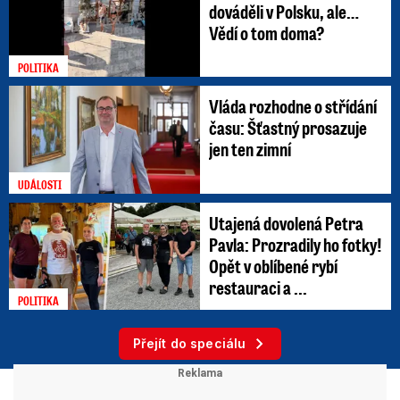
dováděli v Polsku, ale…
Vědí o tom doma?
POLITIKA
Vláda rozhodne o střídání
času: Šťastný prosazuje
jen ten zimní
UDÁLOSTI
Utajená dovolená Petra
Pavla: Prozradily ho fotky!
Opět v oblíbené rybí
restauraci a ...
POLITIKA
Přejít do speciálu