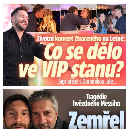
Koncert Ztraceného na Letné: Jágr přišel s Dominikou, ale...
Tragédie hvězdného Messiho: Zemřel mu táta (†68)!