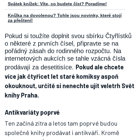
Svátek knížek: Víte, co budete číst? Poradíme!
Knížka na dovolenou? Tohle jsou novinky, které stojí
za přečtení!
Pokud si toužíte doplnit svou sbírku Čtyřlístků
o některé z prvních čísel, připravte se na
pořádný zásah do rodinného rozpočtu. Na
internetových aukcích se tahle vzácná čísla
Pokud ale chcete
prodávají za desetitisíce.
více jak čtyřicet let staré komiksy aspoň
okouknout, určitě si nenechte ujít veletrh Svět
knihy Praha.
Antikvariáty poprvé
Ten začíná zítra a letos tam poprvé budou
společně knihy prodávat i antikváři. Kromě