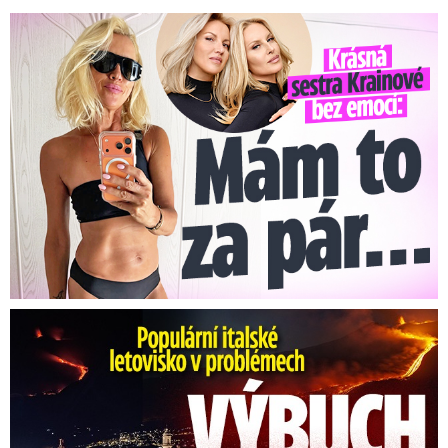
Krásná sestra Krainové bez emocí: Mám to za pár…
Erupce sicilské sopky Etny: Ruší desítky letů