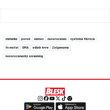
miminko
porod
nemoc
novorozenec
cystická fibróza
fn motol
SMA
odběr krve
Zolgensma
novorozenecký screening