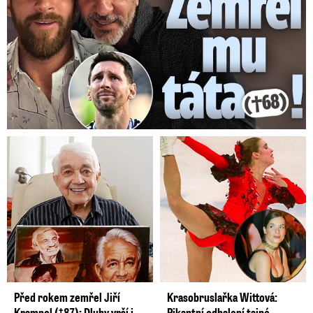
Před rokem zemřel Jiří
Krasobruslařka Wittová:
Krampol (†87): Dluhy vrší i
Pikantní odhalení tajné