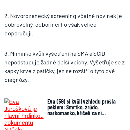
2. Novorozenecký screening včetně novinek je
dobrovolný, odborníci ho však velice
doporučují.
3. Miminko kvůli vyšetření na SMA a SCID
nepodstupuje žádné další vpichy. Vyšetřuje se z
kapky krve z patičky, jen se rozšíří o tyto dvě
diagnózy.
Eva (59) si kvůli vzhledu prošla
peklem: Smrtko, zrůdo,
narkomanko, křičeli za ní…