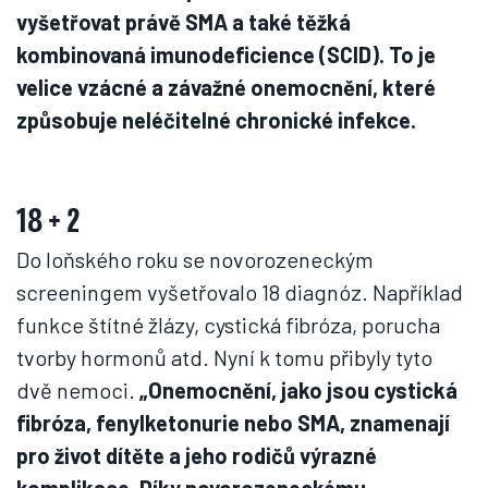
vyšetřovat právě SMA a také těžká
kombinovaná imunodeficience (SCID). To je
velice vzácné a závažné onemocnění, které
způsobuje neléčitelné chronické infekce.
18 + 2
Do loňského roku se novorozeneckým
screeningem vyšetřovalo 18 diagnóz. Například
funkce štítné žlázy, cystická fibróza, porucha
tvorby hormonů atd. Nyní k tomu přibyly tyto
dvě nemoci.
„Onemocnění, jako jsou cystická
fibróza, fenylketonurie nebo SMA, znamenají
pro život dítěte a jeho rodičů výrazné