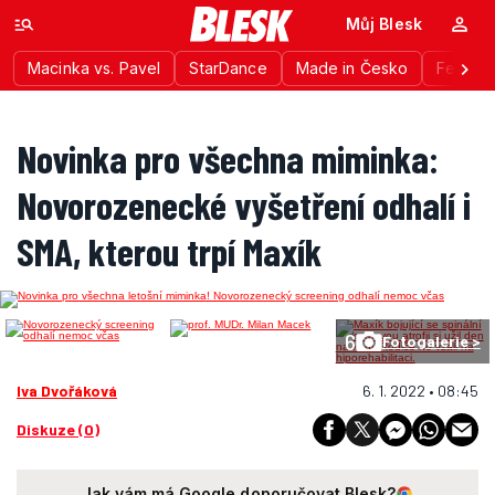
Můj Blesk
Macinka vs. Pavel
StarDance
Made in Česko
Festiva
Novinka pro všechna miminka:
Novorozenecké vyšetření odhalí i
SMA, kterou trpí Maxík
6
Fotogalerie >
Iva Dvořáková
6. 1. 2022 • 08:45
Diskuze (0)
Jak vám má Google doporučovat Blesk?