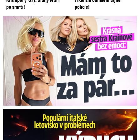
po smrti!
policie!
Krásná sestra Krainové bez emocí: Mám to za pár…
Erupce sicilské sopky Etny: Ruší desítky letů