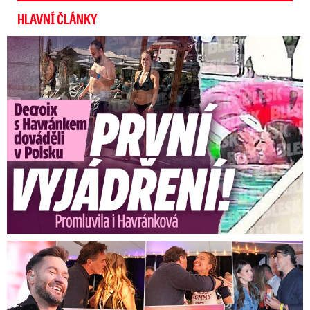
HLAVNÍ ČLÁNKY
Exministryně s Havránkem dováděli v Polsku: První slova!
Koncert Ztraceného na Letné: Jágr přišel s Dominikou, ale...