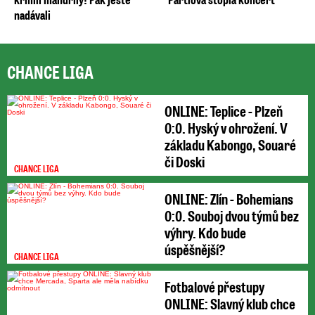
nadávali
CHANCE LIGA
ONLINE: Teplice - Plzeň
0:0. Hyský v ohrožení. V
základu Kabongo, Souaré
či Doski
CHANCE LIGA
ONLINE: Zlín - Bohemians
0:0. Souboj dvou týmů bez
výhry. Kdo bude
úspěšnější?
CHANCE LIGA
Fotbalové přestupy
ONLINE: Slavný klub chce