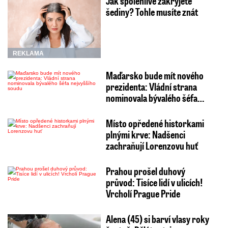
Jak spolehlivě zakryjete
šediny? Tohle musíte znát
REKLAMA
Maďarsko bude mít nového
prezidenta: Vládní strana
nominovala bývalého šéfa…
Místo opředené historkami
plnými krve: Nadšenci
zachraňují Lorenzovu huť
Prahou prošel duhový
průvod: Tisíce lidí v ulicích!
Vrcholí Prague Pride
Alena (45) si barví vlasy roky