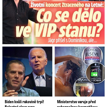
Biden kvůli rakovině trpí!
Ministerstvo varuje před
Bolestná slova syna
nebezpečnou kosmetikou: