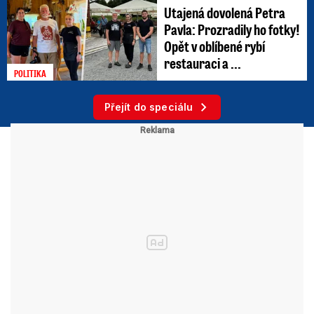
Utajená dovolená Petra
Pavla: Prozradily ho fotky!
Opět v oblíbené rybí
restauraci a ...
POLITIKA
Přejít do speciálu