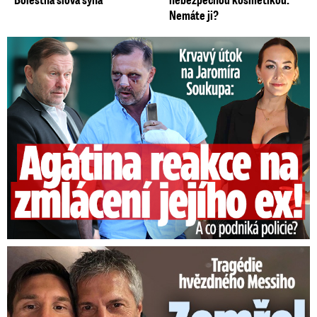
Nemáte ji?
Útok na Jaromíra Soukupa: Reakce Agáty na zmlácení jejího ex
Tragédie hvězdného Messiho: Zemřel mu táta (†68)!