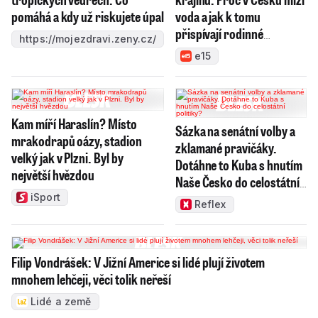
pomáhá a kdy už riskujete úpal
voda a jak k tomu
přispívají rodinné
https://mojezdravi.zeny.cz/
bazény?
e15
Kam míří Haraslín? Místo
Sázka na senátní volby a
mrakodrapů oázy, stadion
zklamané pravičáky.
velký jak v Plzni. Byl by
Dotáhne to Kuba s hnutím
největší hvězdou
Naše Česko do celostátní
politiky?
iSport
Reflex
Filip Vondrášek: V Jižní Americe si lidé plují životem
mnohem lehčeji, věci tolik neřeší
Lidé a země