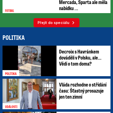
Mercada, Sparta ale měla
nabídku ...
FOTBAL
Přejít do speciálu
POLITIKA
Decroix s Havránkem
dováděli v Polsku, ale…
Vědí o tom doma?
POLITIKA
Vláda rozhodne o střídání
času: Šťastný prosazuje
jen ten zimní
UDÁLOSTI