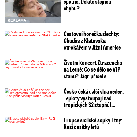
špatně. Děláte stejnou
chybu?
REKLAMA
Cestovní horečka šlechty:
Chuďas z Klatovska
otrokářem v Jižní Americe
Životní koncert Ztraceného
na Letné: Co se dělo ve VIP
stanu? Jágr přišel s…
Česko čeká další vlna veder:
Teploty vystoupají nad
tropických 32 stupňů!…
Erupce sicilské sopky Etny:
Ruší desítky letů