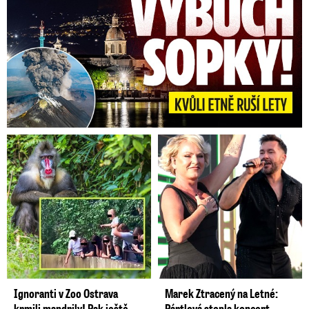
Ignoranti v Zoo Ostrava
Marek Ztracený na Letné:
krmili mandrily! Pak ještě
Pártlová stopla koncert