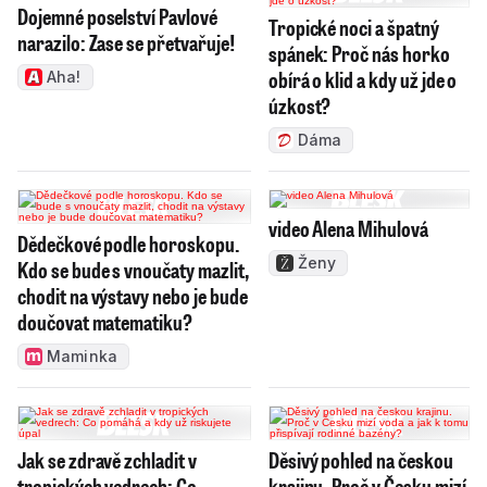
Dojemné poselství Pavlové
Tropické noci a špatný
narazilo: Zase se přetvařuje!
spánek: Proč nás horko
obírá o klid a kdy už jde o
Aha!
úzkost?
Dáma
video Alena Mihulová
Dědečkové podle horoskopu.
Ženy
Kdo se bude s vnoučaty mazlit,
chodit na výstavy nebo je bude
doučovat matematiku?
Maminka
Jak se zdravě zchladit v
Děsivý pohled na českou
tropických vedrech: Co
krajinu. Proč v Česku mizí