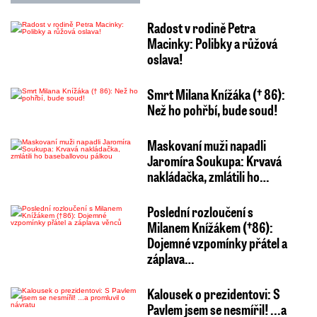
Radost v rodině Petra
Macinky: Polibky a růžová
oslava!
Smrt Milana Knížáka († 86):
Než ho pohřbí, bude soud!
Maskovaní muži napadli
Jaromíra Soukupa: Krvavá
nakládačka, zmlátili ho…
Poslední rozloučení s
Milanem Knížákem (†86):
Dojemné vzpomínky přátel a
záplava…
Kalousek o prezidentovi: S
Pavlem jsem se nesmířil! ...a