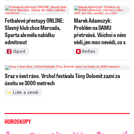
Fotbalové přestupy ONLINE:
Marek Adamczyk:
Slavný klub chce Mercada,
Problém na DAMU
Sparta ale měla nabídku
přetrvává. Všichni o něm
odmítnout
vědí, jen moc nevědí, co s
ním
iSport
Reflex
Sraz v šest ráno. Vrchol festivalu Tóny Dolomit zazní za
úsvitu ve 3000 metrech
Lidé a země
HOROSKOPY