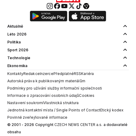
Aktuálně
Léto 2026
Politika
Sport 2026
Technologie
Ekonomika
Kontakty
Redakce
Inzerce
Předplatné
RSS
Kariéra
Autorská práva k publikovaným materiálům
Podmínky pro užívání služby informační společnosti
Informace o zpracování osobních údajů
Cookies
Nastavení soukromí
Vlastnická struktura
Jednotná kontaktní místa / Single Points of Contact
Etický kodex
Povinně zveřejňované informace
© 2001 - 2026 Copyright
CZECH NEWS CENTER a.s.
a dodavatelé
obsahu