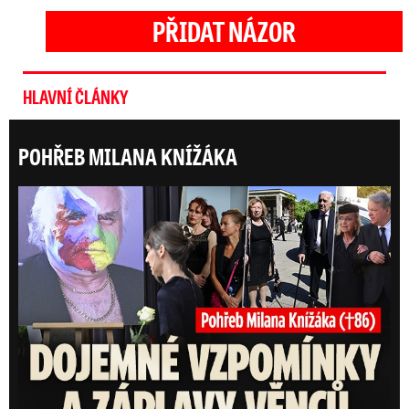
PŘIDAT NÁZOR
HLAVNÍ ČLÁNKY
POHŘEB MILANA KNÍŽÁKA
Posl