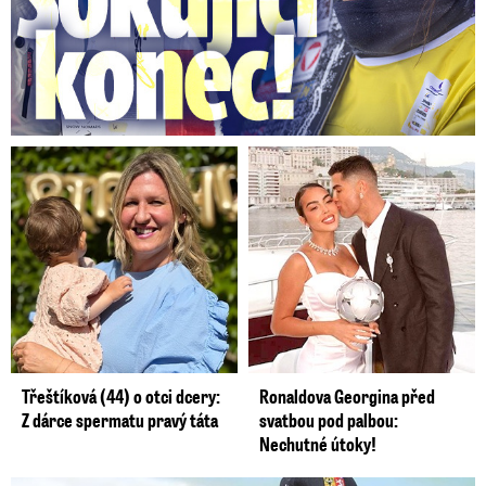
Třeštíková (44) o otci dcery:
Ronaldova Georgina před
Z dárce spermatu pravý táta
svatbou pod palbou:
Nechutné útoky!