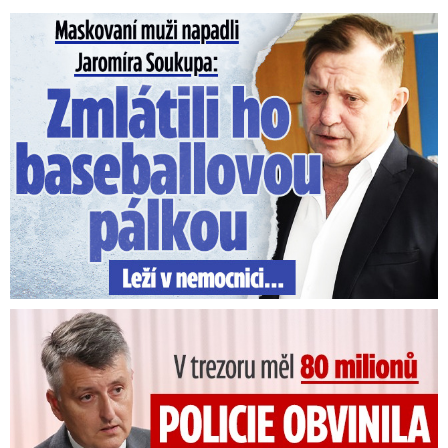
Maskovaní muži napadli Jaromíra Soukupa: Krvavá nakládačka
V trezoru měl 80 milionů: Policie obvinila exšéfa železnic!