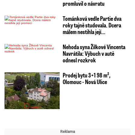
promluvil o návratu
Tománková vedle Partie dva
roky tajně studovala. Dcera
málem nestihla její…
Nehoda syna Žilkové Vincenta
Navrátila: Výbuch v autě
odnesl rozkrok
Prodej bytu 3+1 98 m²,
Olomouc - Nová Ulice