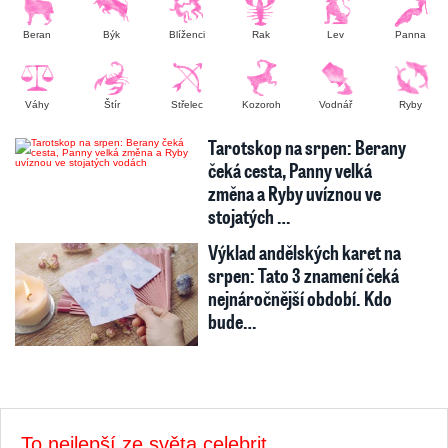
Beran
Býk
Blíženci
Rak
Lev
Panna
Váhy
Štír
Střelec
Kozoroh
Vodnář
Ryby
Tarotskop na srpen: Berany
čeká cesta, Panny velká
změna a Ryby uvíznou ve
stojatých …
Výklad andělských karet na
srpen: Tato 3 znamení čeká
nejnáročnější období. Kdo
bude…
To nejlepší ze světa celebrit