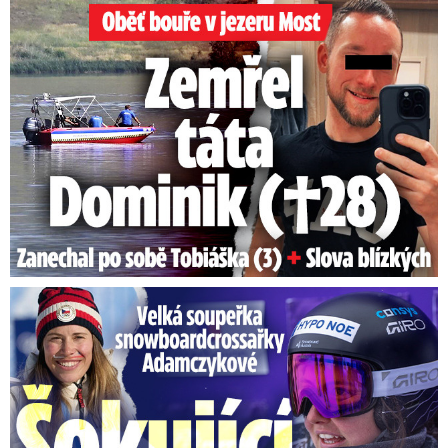
Oběť bouře v jezeru Most: Zemřel táta Dominik (†28)
Velká soupeřka Adamczykové: Šokující konec!