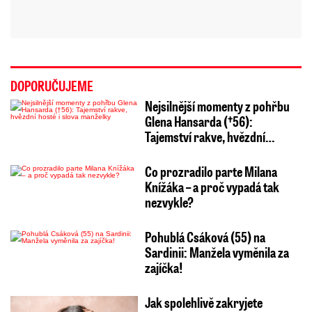
DOPORUČUJEME
Nejsilnější momenty z pohřbu
Glena Hansarda (†56):
Tajemství rakve, hvězdní…
Co prozradilo parte Milana
Knížáka – a proč vypadá tak
nezvykle?
Pohublá Csáková (55) na
Sardinii: Manžela vyměnila za
zajíčka!
Jak spolehlivě zakryjete