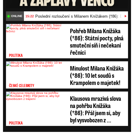
Poslední rozloučení s Milanem Knížákem (†86): Dojemn
15:22
ONLINE
Pohřeb Milana Knížáka
(†86): Státní pocty, plná
smuteční síň i nečekaní
řečníci
POLITIKA
Minulost Milana Knížáka
(†86): 10 let soudů s
Krampolem o majetek!
ČESKÉ CELEBRITY
Klausova mrazivá slova
na pohřbu Knížáka
(†86): Přál jsem si, aby
byl vysvobozen z ...
POLITIKA