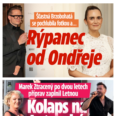
Šťastná Brzobohatá se pochlubila fotkou: Rýpanec od Ondřeje
Marek Ztracený na Letné: Pártlová stopla koncert