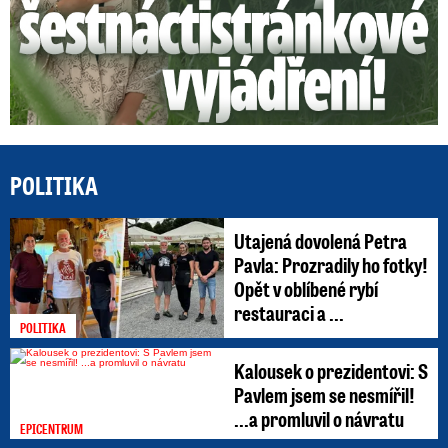
POLITIKA
Utajená dovolená Petra
Pavla: Prozradily ho fotky!
Opět v oblíbené rybí
restauraci a ...
POLITIKA
Kalousek o prezidentovi: S
Pavlem jsem se nesmířil!
...a promluvil o návratu
EPICENTRUM