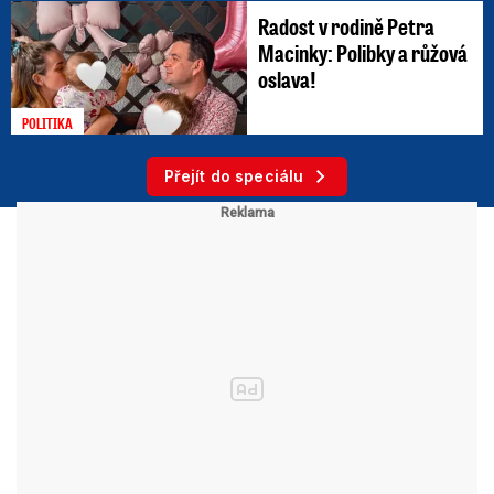
Radost v rodině Petra
Macinky: Polibky a růžová
oslava!
POLITIKA
Přejít do speciálu