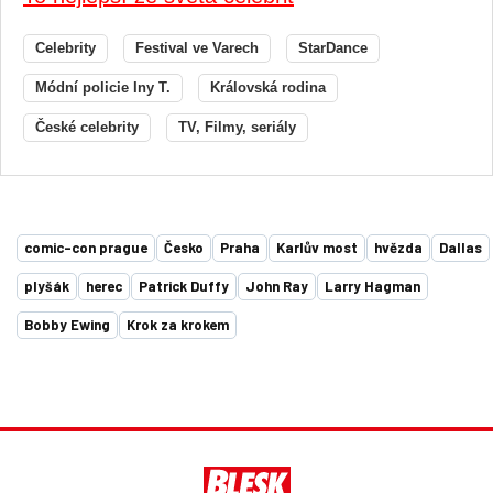
Celebrity
Festival ve Varech
StarDance
Módní policie Iny T.
Královská rodina
České celebrity
TV, Filmy, seriály
comic-con prague
Česko
Praha
Karlův most
hvězda
Dallas
plyšák
herec
Patrick Duffy
John Ray
Larry Hagman
Bobby Ewing
Krok za krokem