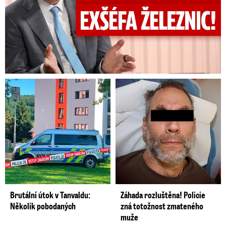
Brutální útok v Tanvaldu:
Záhada rozluštěna! Policie
Několik pobodaných
zná totožnost zmateného
muže