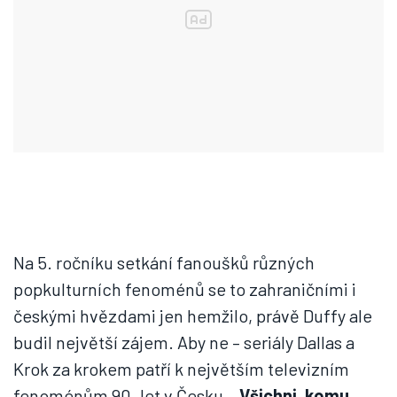
Na 5. ročníku setkání fanoušků různých
popkulturních fenoménů se to zahraničními i
českými hvězdami jen hemžilo, právě Duffy ale
budil největší zájem. Aby ne – seriály Dallas a
Krok za krokem patří k největším televizním
fenoménům 90. let v Česku.
„Všichni, komu