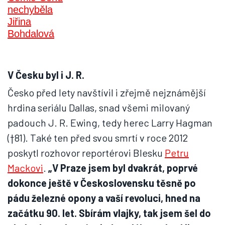
V Česku byl i J. R.
Česko před lety navštívil i zřejmě nejznámější
hrdina seriálu Dallas, snad všemi milovaný
padouch J. R. Ewing, tedy herec Larry Hagman
(†81). Také ten před svou smrtí v roce 2012
poskytl rozhovor reportérovi Blesku
Petru
Mackovi
.
„V Praze jsem byl dvakrát, poprvé
dokonce ještě v Československu těsně po
pádu železné opony a vaší revoluci, hned na
začátku 90. let. Sbírám vlajky, tak jsem šel do