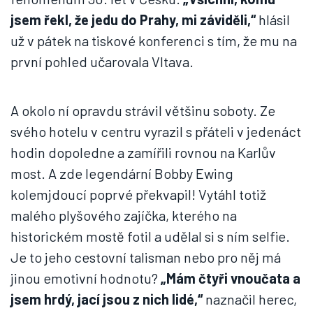
jsem řekl, že jedu do Prahy, mi záviděli,“
hlásil
už v pátek na tiskové konferenci s tím, že mu na
první pohled učarovala Vltava.
A okolo ní opravdu strávil většinu soboty. Ze
svého hotelu v centru vyrazil s přáteli v jedenáct
hodin dopoledne a zamířili rovnou na Karlův
most. A zde legendární Bobby Ewing
kolemjdoucí poprvé překvapil! Vytáhl totiž
malého plyšového zajíčka, kterého na
historickém mostě fotil a udělal si s ním selfie.
Je to jeho cestovní talisman nebo pro něj má
jinou emotivní hodnotu?
„Mám čtyři vnoučata a
jsem hrdý, jací jsou z nich lidé,“
naznačil herec,