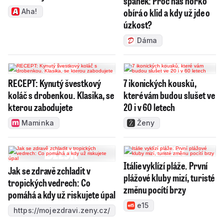
spánek: Proč nás horko
obírá o klid a kdy už jde o
Aha!
úzkost?
Dáma
RECEPT: Kynutý švestkový
7 ikonických kousků,
koláč s drobenkou. Klasika, se
které vám budou slušet ve
kterou zabodujete
20 i v 60 letech
Maminka
Ženy
Itálie vyklízí pláže. První
Jak se zdravě zchladit v
plážové kluby mizí, turisté
tropických vedrech: Co
změnu pocítí brzy
pomáhá a kdy už riskujete úpal
e15
https://mojezdravi.zeny.cz/