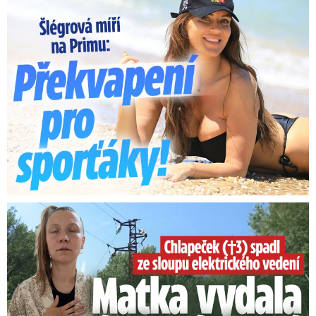
Lucie Šlégrová míří na Primu. Překvapení pro sporťáky!
Smrtelný pád chlapce: Matka vydala vyjádření na 16 stran