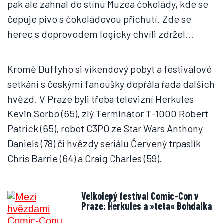
pak ale zahnal do stínu Muzea čokolády, kde se
čepuje pivo s čokoládovou příchutí. Zde se
herec s doprovodem logicky chvíli zdržel...
Kromě Duffyho si víkendový pobyt a festivalové
setkání s českými fanoušky dopřála řada dalších
hvězd. V Praze byli třeba televizní Herkules
Kevin Sorbo (65), zlý Terminátor T-1000 Robert
Patrick (65), robot C3PO ze Star Wars Anthony
Daniels (78) či hvězdy seriálu Červený trpaslík
Chris Barrie (64) a Craig Charles (59).
Velkolepý festival Comic-Con v
Praze: Herkules a »teta« Bohdalka