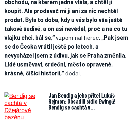
obchodu, na kterém jedna vlála, a chtěl ji
koupit. Ale prodavač mi ji ani za nic nechtěl
prodat. Byla to doba, kdy u vás bylo vše ještě
takové šedivé, a on asi nevěděl, proč a na co tu
vlajku chci, bál se,“
vzpomínal herec.
„Pak jsem
se do Česka vrátil ještě po letech, a
nevycházel jsem z údivu, jak se Praha změnila.
Lidé usměvaví, srdeční, město opravené,
krásné, čišící historií,“
dodal.
Jan Bendig a jeho přítel Lukáš
Rejmon: Obsadili sídlo Ewingů!
Bendig se cachtá v…