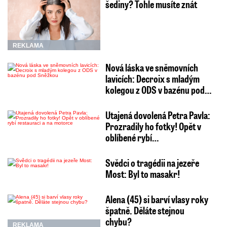
šediny? Tohle musíte znát
REKLAMA
Nová láska ve sněmovních
lavicích: Decroix s mladým
kolegou z ODS v bazénu pod…
Utajená dovolená Petra Pavla:
Prozradily ho fotky! Opět v
oblíbené rybí…
Svědci o tragédii na jezeře
Most: Byl to masakr!
Alena (45) si barví vlasy roky
špatně. Děláte stejnou
chybu?
REKLAMA