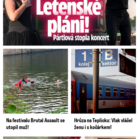
Na festivalu Brutal Assault se
Hrůza na Teplicku: Vlak vláčel
utopil muž!
ženu i s kočárkem!