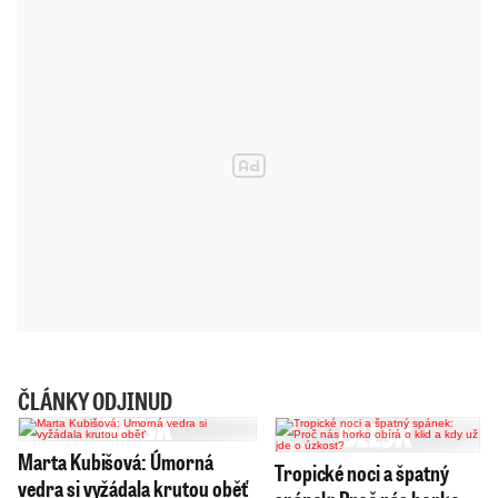
ČLÁNKY ODJINUD
Marta Kubišová: Úmorná
Tropické noci a špatný
vedra si vyžádala krutou oběť