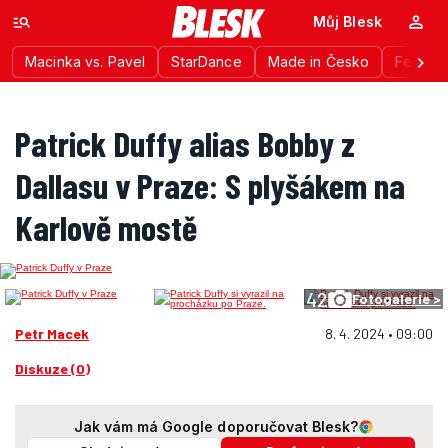
Můj Blesk
Macinka vs. Pavel
StarDance
Made in Česko
Festiva
Patrick Duffy alias Bobby z
Dallasu v Praze: S plyšákem na
Karlově mostě
42
Fotogalerie >
Petr Macek
8. 4. 2024 • 09:00
Diskuze (0)
Jak vám má Google doporučovat Blesk?