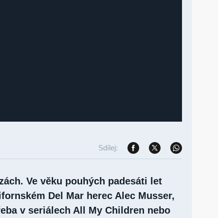
Sdílej:
lzách. Ve věku pouhých padesáti let
lifornském Del Mar herec Alec Musser,
třeba v seriálech All My Children nebo