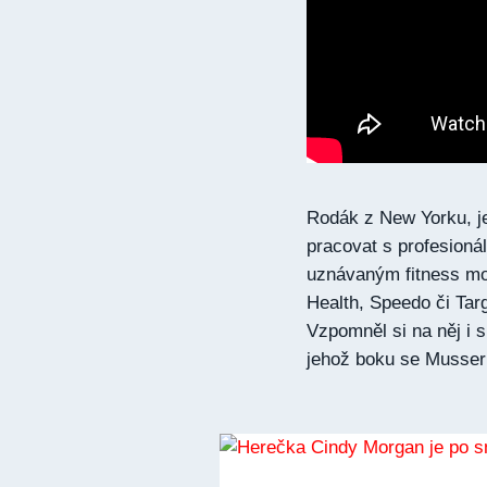
Rodák z New Yorku, je
pracovat s profesioná
uznávaným fitness mo
Health, Speedo či Tar
Vzpomněl si na něj i 
jehož boku se Musser