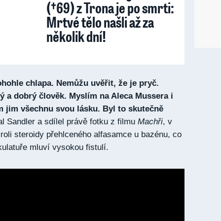
(†69) z Trona je po smrti:
Mrtvé tělo našli až za
několik dní!
ohohle chlapa. Nemůžu uvěřit, že je pryč.
ý a dobrý člověk. Myslím na Aleca Mussera i
m jim všechnu svou lásku. Byl to skutečně
l Sandler a sdílel právě fotku z filmu
Machři
, v
roli steroidy přehlceného alfasamce u bazénu, co
latuře mluví vysokou fistulí.