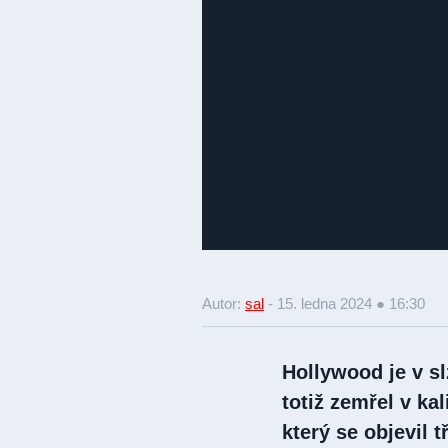
Autor:
sal
-
15. ledna 2024 ● 16:30
Hollywood je v s
totiž zemřel v ka
který se objevil 