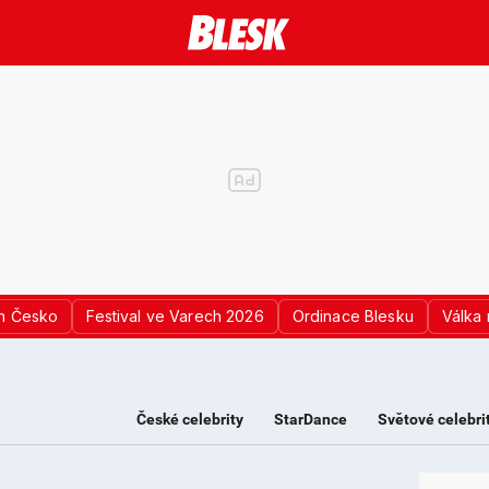
n Česko
Festival ve Varech 2026
Ordinace Blesku
Válka 
České celebrity
StarDance
Světové celebri