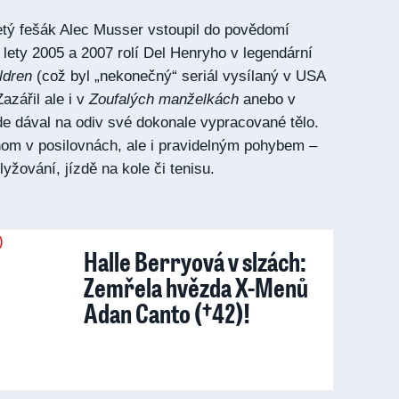
etý fešák Alec Musser vstoupil do povědomí
 lety 2005 a 2007 rolí Del Henryho v legendární
ldren
(což byl „nekonečný“ seriál vysílaný v USA
azářil ale i v
Zoufalých manželkách
anebo v
e dával na odiv své dokonale vypracované tělo.
nom v posilovnách, ale i pravidelným pohybem –
lyžování, jízdě na kole či tenisu.
Halle Berryová v slzách:
Zemřela hvězda X-Menů
Adan Canto (†42)!