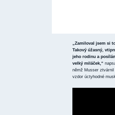
„Zamiloval jsem si t
Takový úžasný, vtipn
jeho rodinu a posílá
velký miláček,“
napsa
němž Musser ztvárnil 
vzdor úctyhodné musku