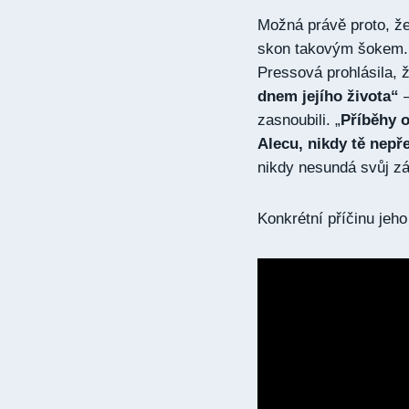
Možná právě proto, že 
skon takovým šokem.
Pressová prohlásila, ž
dnem jejího života“
–
zasnoubili. „
Příběhy o
Alecu, nikdy tě nepř
nikdy nesundá svůj zá
Konkrétní příčinu jeh