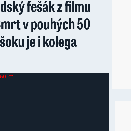
ský fešák z filmu
Smrt v pouhých 50
šoku je i kolega