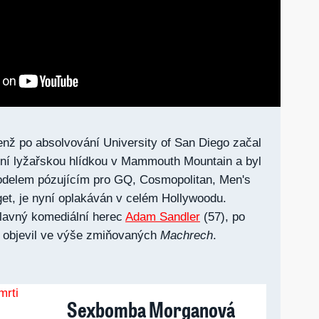
nž po absolvování University of San Diego začal
lní lyžařskou hlídkou v Mammouth Mountain a byl
delem pózujícím pro GQ, Cosmopolitan, Men's
get, je nyní oplakáván v celém Hollywoodu.
slavný komediální herec
Adam Sandler
(57), po
 objevil ve výše zmiňovaných
Machrech
.
Sexbomba Morganová