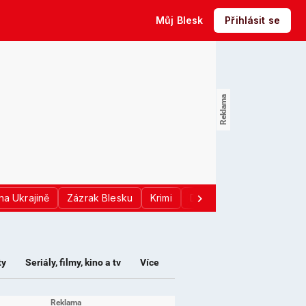
Můj Blesk
Přihlásit se
na Ukrajině
Zázrak Blesku
Krimi
Donald Trump
Sport
ty
Seriály, filmy, kino a tv
Více