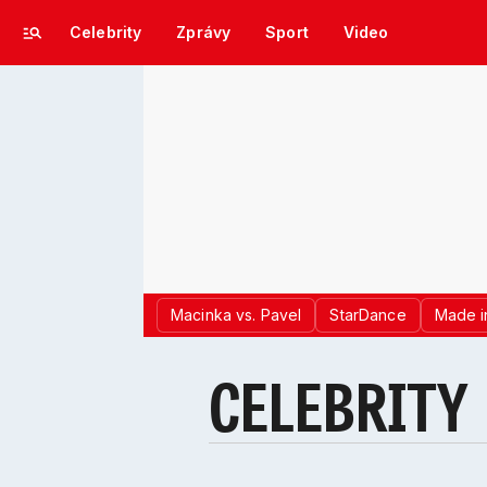
Celebrity
Zprávy
Sport
Video
Macinka vs. Pavel
StarDance
Made i
CELEBRITY