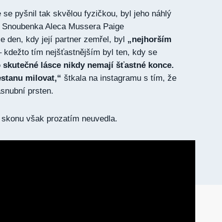
se pyšnil tak skvělou fyzičkou, byl jeho náhlý
 Snoubenka Aleca Mussera Paige
e den, kdy její partner zemřel, byl
„nejhorším
 kdežto tím nejšťastnějším byl ten, kdy se
 skutečné lásce nikdy nemají šťastné konce.
estanu milovat,“
štkala na instagramu s tím, že
snubní prsten.
o skonu však prozatím neuvedla.