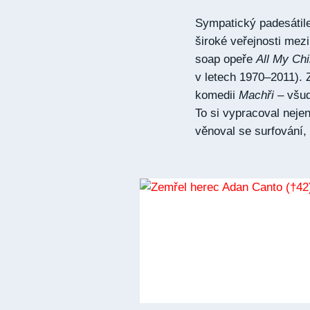
Sympatický padesátil
široké veřejnosti mezi
soap opeře
All My Chi
v letech 1970–2011). Z
komedii
Machři
– všud
To si vypracoval neje
věnoval se surfování, 