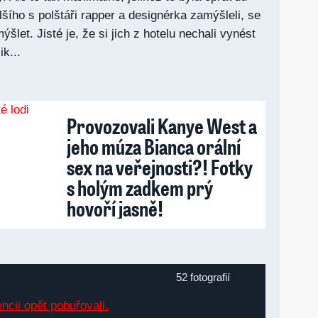
šího s polštáři rapper a designérka zamýšleli, se
let. Jisté je, že si jich z hotelu nechali vynést
ik...
Provozovali Kanye West a
jeho múza Bianca orální
sex na veřejnosti?! Fotky
s holým zadkem prý
hovoří jasně!
52 fotografií