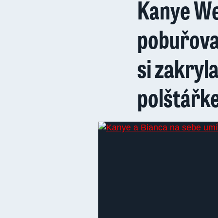
Kanye We
pobuřoval
si zakryl
polštářk