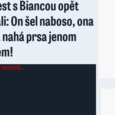
st s Biancou opět
i: On šel naboso, ona
a nahá prsa jenom
em!