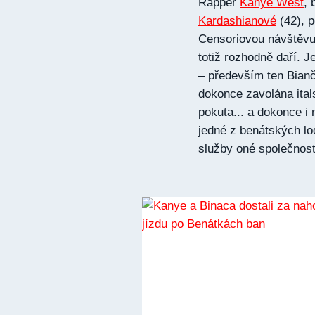
Rapper
Kanye West
, 
Kardashianové
(42), 
Censoriovou návštěvu I
totiž rozhodně daří. J
– především ten Bianči
dokonce zavolána ital
pokuta... a dokonce i
jedné z benátských lo
služby oné společnosti