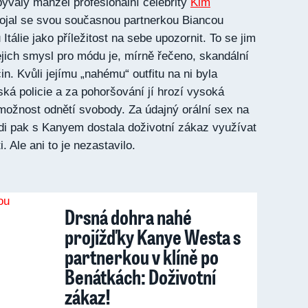
bývalý manžel profesionální celebrity
Kim
pojal se svou současnou partnerkou Biancou
tálie jako příležitost na sebe upozornit. To se jim
ejich smysl pro módu je, mírně řečeno, skandální
n. Kvůli jejímu „nahému“ outfitu na ni byla
ská policie a za pohoršování jí hrozí vysoká
 možnost odnětí svobody. Za údajný orální sex na
di pak s Kanyem dostala doživotní zákaz využívat
. Ale ani to je nezastavilo.
Drsná dohra nahé
projížďky Kanye Westa s
partnerkou v klíně po
Benátkách: Doživotní
zákaz!