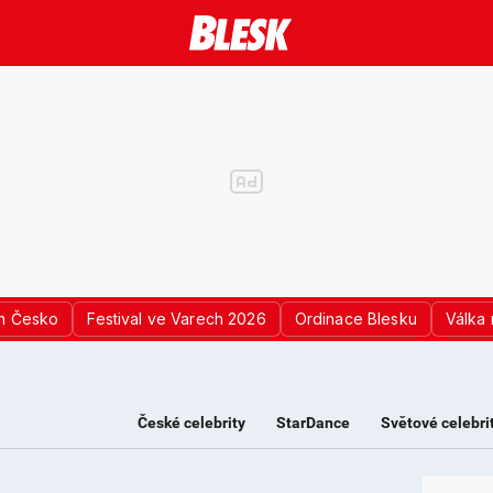
n Česko
Festival ve Varech 2026
Ordinace Blesku
Válka 
České celebrity
StarDance
Světové celebri