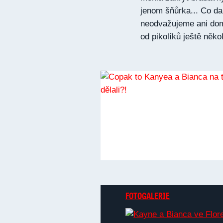
jenom šňůrka... Co dal
neodvažujeme ani domýš
od pikolíků ještě někol
FOTOGALERIE