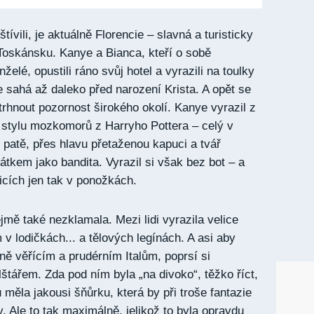
tívili, je aktuálně Florencie – slavná a turisticky
Toskánsku. Kanye a Bianca, kteří o sobě
želé, opustili ráno svůj hotel a vyrazili na toulky
e sahá až daleko před narození Krista. A opět se
trhnout pozornost širokého okolí. Kanye vyrazil z
 stylu mozkomorů z Harryho Pottera – celý v
 patě, přes hlavu přetaženou kapuci a tvář
kem jako bandita. Vyrazil si však bez bot – a
icích jen tak v ponožkách.
mě také nezklamala. Mezi lidi vyrazila velice
v lodičkách... a tělových legínách. A asi aby
ně věřícím a prudérním Italům, poprsí si
štářem. Zda pod ním byla „na divoko“, těžko říct,
 měla jakousi šňůrku, která by při troše fantazie
. Ale to tak maximálně, jelikož to byla opravdu