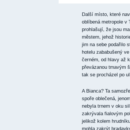
Další místo, které navš
oblíbená metropole v 
prohlašují, že jsou man
městem, jehož histori
jim na sebe podařilo s
hotelu zababušený ve
černém, od hlavy až k
převázanou tmavým šát
tak se procházel po ul
A Bianca? Ta samozřej
spoře oblečená, jenom 
nebyla trnem v oku sil
zakrývala fialovým pol
jelikož kolem hrudníku
mohla zakrýt bradavky