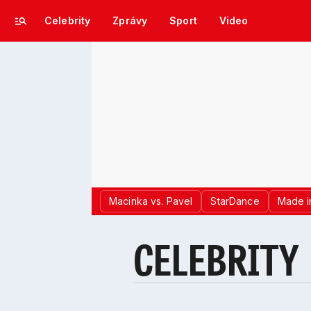
Celebrity
Zprávy
Sport
Video
Macinka vs. Pavel
StarDance
Made i
CELEBRITY