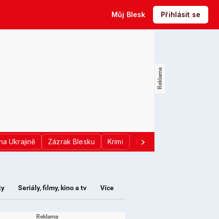
Můj Blesk
Přihlásit se
na Ukrajině
Zázrak Blesku
Krimi
Donald Trump
Sport
ty
Seriály, filmy, kino a tv
Více