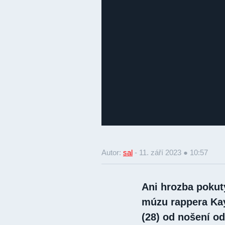
Autor:
sal
-
11. září 2023 ● 10:57
Ani hrozba pokut
múzu rappera Ka
(28) od nošení o