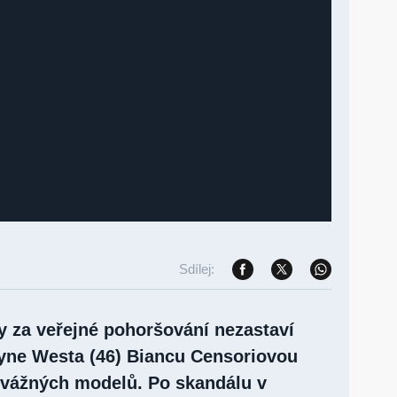
Sdílej:
y za veřejné pohoršování nezastaví
yne Westa (46) Biancu Censoriovou
dvážných modelů. Po skandálu v