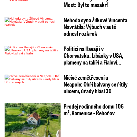
Most: Byl to masakr!
Nehoda syna Žilkové Vincenta
Navrátila: Výbuch v autě
odnesl rozkrok
Politici na Havaji i v
Chorvatsku: Líbánky v USA,
plameny na talíři a Fialovi…
Ničivé zemětřesení u
Neapole: Obří balvany se řítily
ulicemi, úřady hlásí 30…
Prodej rodinného domu 106
m², Kamenice - Řehořov