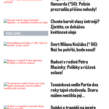
Hansarda (†56): Policie
prozradila příčinu nehody!
Chcete barvit vlasy šetrněji?
Zjistěte, co dokážou
květinové oleje
REKLAMA
Smrt Milana Knížáka († 86):
Než ho pohřbí, bude soud!
Radost v rodině Petra
Macinky: Polibky a růžová
oslava!
Tománková vedle Partie dva
roky tajně studovala. Dcera
málem nestihla její…
Svědci o tragédii na jezeře