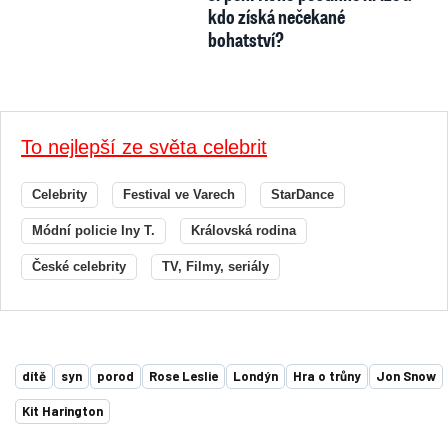
kdo získá nečekané
bohatství?
To nejlepší ze světa celebrit
Celebrity
Festival ve Varech
StarDance
Módní policie Iny T.
Královská rodina
České celebrity
TV, Filmy, seriály
dítě
syn
porod
Rose Leslie
Londýn
Hra o trůny
Jon Snow
Kit Harington