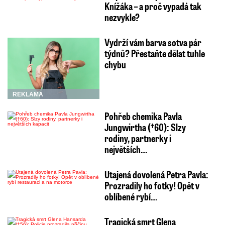
Knížáka – a proč vypadá tak
nezvykle?
Vydrží vám barva sotva pár
týdnů? Přestaňte dělat tuhle
chybu
REKLAMA
Pohřeb chemika Pavla
Jungwirtha (†60): Slzy
rodiny, partnerky i
největších…
Utajená dovolená Petra Pavla:
Prozradily ho fotky! Opět v
oblíbené rybí…
Tragická smrt Glena