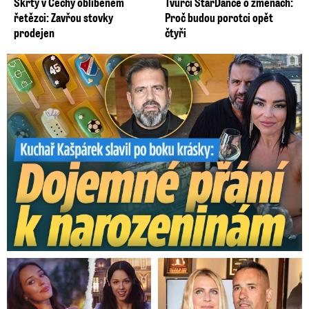
Škrty v Čechy oblíbeném
Tvůrci StarDance o změnách:
řetězci: Zavřou stovky
Proč budou porotci opět
prodejen
čtyři
Kašpárek slavil po boku krásky: Dojemné přání k narozeninám