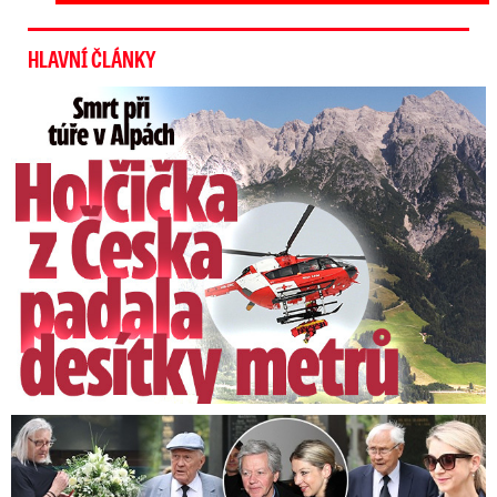
HLAVNÍ ČLÁNKY
Smrt Češky (†14) v Alpách: Zemřela při túře s rodiči
Speciální řečníci nad rakví Laurina: Rozbrečeli i dceru