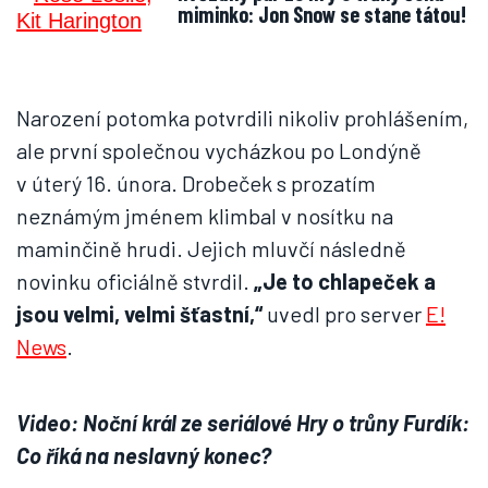
miminko: Jon Snow se stane tátou!
Narození potomka potvrdili nikoliv prohlášením,
ale první společnou vycházkou po Londýně
v úterý 16. února. Drobeček s prozatím
neznámým jménem klimbal v nosítku na
maminčině hrudi. Jejich mluvčí následně
novinku oficiálně stvrdil.
„Je to chlapeček a
jsou velmi, velmi šťastní,“
uvedl pro server
E!
News
.
Video: Noční král ze seriálové Hry o trůny Furdík:
Co říká na neslavný konec?