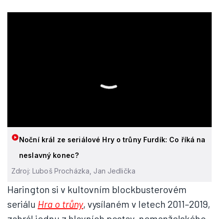
Noční král ze seriálové Hry o trůny Furdík: Co říká na
neslavný konec?
Zdroj: Luboš Procházka, Jan Jedlička
Harington si v kultovním blockbusterovém
seriálu
Hra o trůny
, vysílaném v letech 2011–2019,
zahrál jednu z hlavních postav, nemanželského