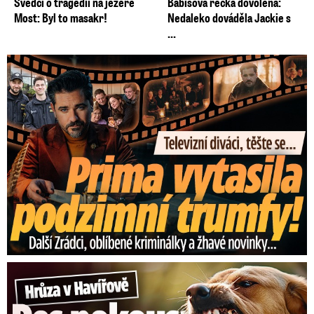
Svědci o tragédii na jezeře
Babišova řecká dovolená:
Most: Byl to masakr!
Nedaleko dováděla Jackie s
...
Prima vytasila podzimní trumfy! Další Zrádci a žhavé novinky
Hrůza v Havířově: Pes pokousal chlapečka (2) ve tváři!