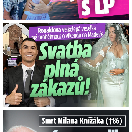
Ronaldova velkolepá veselka na Madeiře: Svatba plná zákazů!
Smrt Milana Knížáka (†86): Co prozradilo neobvyklé parte?