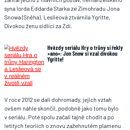
syna lorda Eddarda Starka ze Zimohradu Jona
Snowa (Sněha). Leslieová ztvárnila Ygritte,
Divokou ženu sídlící za Zdí.
Hvězdy seriálu Hry o trůny si řekly
»ano«: Jon Snow si vzal divokou
Ygritte!
V roce 2012 se dali dohromady, jejich vztah
ovšem náhle skončil, podobně jako tomu bylo
v seriálu. Poté spolu začali tajně chodit a po
letitých teoriích o znovu zažehnutém plamenu