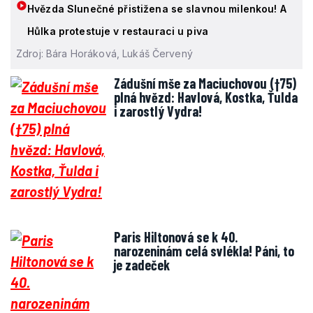
Hvězda Slunečné přistižena se slavnou milenkou! A
Hůlka protestuje v restauraci u piva
Zdroj: Bára Horáková, Lukáš Červený
Zádušní mše za Maciuchovou (†75)
plná hvězd: Havlová, Kostka, Ťulda
i zarostlý Vydra!
Paris Hiltonová se k 40.
narozeninám celá svlékla! Páni, to
je zadeček