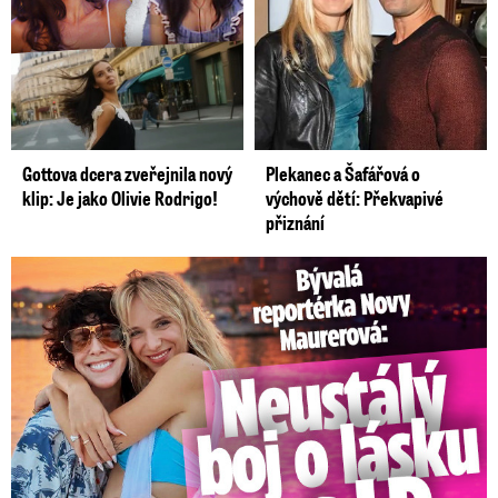
Gottova dcera zveřejnila nový
Plekanec a Šafářová o
klip: Je jako Olivie Rodrigo!
výchově dětí: Překvapivé
přiznání
Bývalá reportérka Novy Maurerová: Neustálý boj o lásku s ...