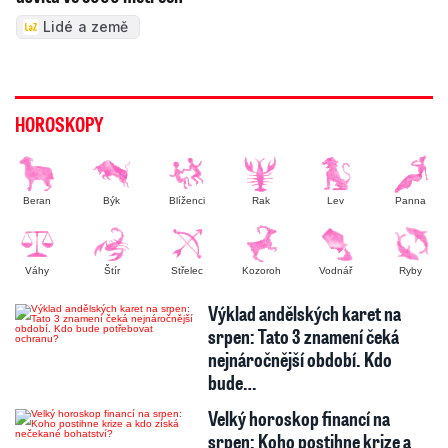
Lidé a země
HOROSKOPY
Beran
Býk
Blíženci
Rak
Lev
Panna
Váhy
Štír
Střelec
Kozoroh
Vodnář
Ryby
Výklad andělských karet na
srpen: Tato 3 znamení čeká
nejnáročnější období. Kdo
bude…
Velký horoskop financí na
srpen: Koho postihne krize a