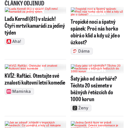
ČLÁNKY ODJINUD
Laďa Kerndl (81) v slzách!
Tropické noci a špatný
Čtyři mrtví kamarádi za jediný
spánek: Proč nás horko
týden
obírá o klid a kdy už jde o
úzkost?
Aha!
Dáma
KVÍZ: Rafťáci. Otestujte své
Šaty jako od návrháře?
znalosti kultovní letní komedie
Těchto 20 seženete v
běžných řetězcích do
Maminka
1000 korun
Ženy