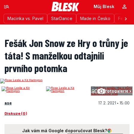
Můj Blesk
Macinka vs. Pavel
StarDance
Made in Česko
Festiva
Fešák Jon Snow ze Hry o trůny je
táta! S manželkou odtajnili
prvního potomka
90
Fotogalerie >
ase
17. 2. 2021 • 15:00
Diskuze (0)
Jak vám má Google doporučovat Blesk?