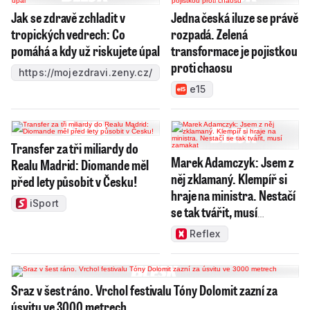
Jak se zdravě zchladit v
Jedna česká iluze se právě
tropických vedrech: Co
rozpadá. Zelená
pomáhá a kdy už riskujete úpal
transformace je pojistkou
proti chaosu
https://mojezdravi.zeny.cz/
e15
Transfer za tři miliardy do
Marek Adamczyk: Jsem z
Realu Madrid: Diomande měl
něj zklamaný. Klempíř si
před lety působit v Česku!
hraje na ministra. Nestačí
iSport
se tak tvářit, musí
zamakat
Reflex
Sraz v šest ráno. Vrchol festivalu Tóny Dolomit zazní za
úsvitu ve 3000 metrech