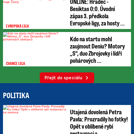
ONLINE: Hradec -
Besiktas 0:0. Úvodní
zápas 3. předkola
Evropské ligy, za hosty ...
EVROPSKÁ LIGA
Kdo na startu mohl
zaujmout Deniu? Motory
„S“, duo Zbrojovky i lídři
pohárových ...
CHANCE LIGA
Přejít do speciálu
POLITIKA
Utajená dovolená Petra
Pavla: Prozradily ho fotky!
Opět v oblíbené rybí
restauraci a ...