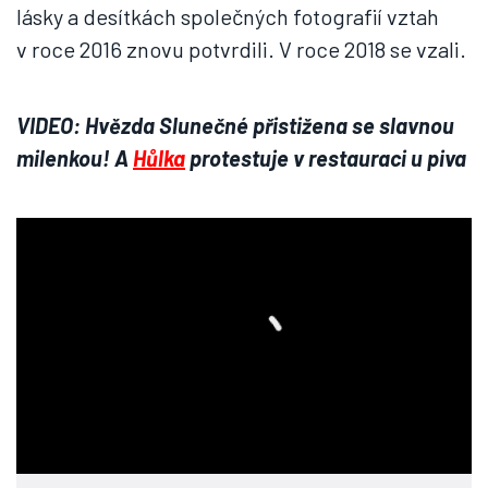
lásky a desítkách společných fotografií vztah
v roce 2016 znovu potvrdili. V roce 2018 se vzali.
VIDEO: Hvězda Slunečné přistižena se slavnou
milenkou! A
Hůlka
protestuje v restauraci u piva