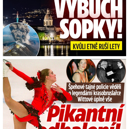
Tajná policie špehovala krasobruslařku Wittovou: Pikantní ...