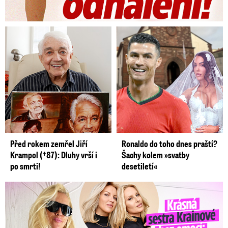
Před rokem zemřel Jiří
Ronaldo do toho dnes praští?
Krampol (†87): Dluhy vrší i
Šachy kolem »svatby
po smrti!
desetiletí«
Krásná sestra Krainové bez emocí: Mám to za pár…