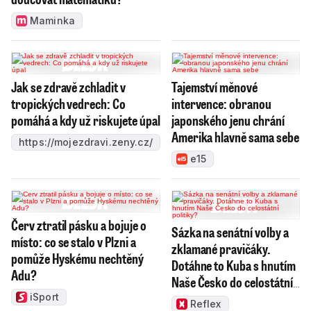
Maminka
Jak se zdravě zchladit v
Tajemství měnové
tropických vedrech: Co
intervence: obranou
pomáhá a kdy už riskujete úpal
japonského jenu chrání
Amerika hlavně sama sebe
https://mojezdravi.zeny.cz/
e15
Červ ztratil pásku a bojuje o
Sázka na senátní volby a
místo: co se stalo v Plzni a
zklamané pravičáky.
pomůže Hyskému nechtěný
Dotáhne to Kuba s hnutím
Adu?
Naše Česko do celostátní
politiky?
iSport
Reflex