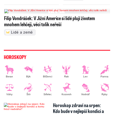
Filip Vondrášek: V Jižní Americe si lidé plují životem
mnohem lehčeji, věci tolik neřeší
Lidé a země
HOROSKOPY
Beran
Býk
Blíženci
Rak
Lev
Panna
Váhy
Štír
Střelec
Kozoroh
Vodnář
Ryby
Horoskop zdraví na srpen:
Kdo bude v nejlepší kondici a