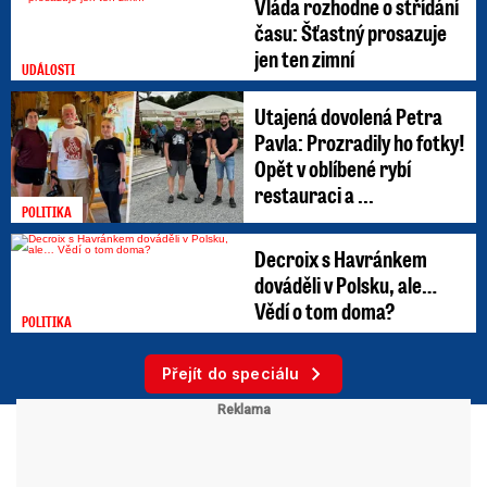
Vláda rozhodne o střídání
času: Šťastný prosazuje
jen ten zimní
UDÁLOSTI
Utajená dovolená Petra
Pavla: Prozradily ho fotky!
Opět v oblíbené rybí
restauraci a ...
POLITIKA
Decroix s Havránkem
dováděli v Polsku, ale…
Vědí o tom doma?
POLITIKA
Přejít do speciálu