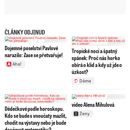
ČLÁNKY ODJINUD
Dojemné poselství Pavlové
Tropické noci a špatný
narazilo: Zase se přetvařuje!
spánek: Proč nás horko
obírá o klid a kdy už jde o
Aha!
úzkost?
Dáma
video Alena Mihulová
Dědečkové podle horoskopu.
Ženy
Kdo se bude s vnoučaty mazlit,
chodit na výstavy nebo je bude
doučovat matematiku?