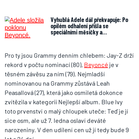
Vyhublá Adele dál překvapuje: Po
opilém odhalení přišla se
speciálními měsíčky a…
Pro ty jsou Grammy denním chlebem: Jay-Z drží
rekord v počtu nominací (80),
Beyoncé
je v
těsném závěsu za ním (79). Nejmladší
nominovanou na Grammy zůstává Leah
Peasallová (27), která jako osmiletá dokonce
zvítězila v kategorii Nejlepší album. Blue Ivy
toto prvenství o malý chloupek uteče: Teď je jí
sice osm, ale už 7. ledna oslaví deváté
narozeniny. V den udílení cen už jí tedy bude 9