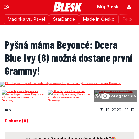
Můj Blesk
Macinka vs. Pavel
StarDance
Made in Česko
Festiva
Pyšná máma Beyoncé: Dcera
Blue Ivy (8) možná dostane první
Grammy!
34
Fotogalerie >
mn
15. 12. 2020 • 10:15
Diskuze (0)
Jak vám má Google doporučovat Blesk?