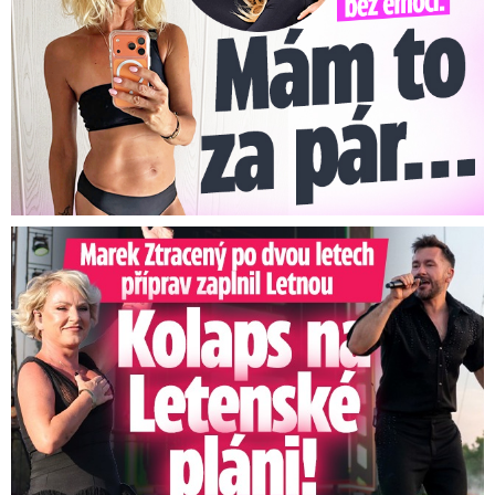
Marek Ztracený na Letné: Pártlová stopla koncert