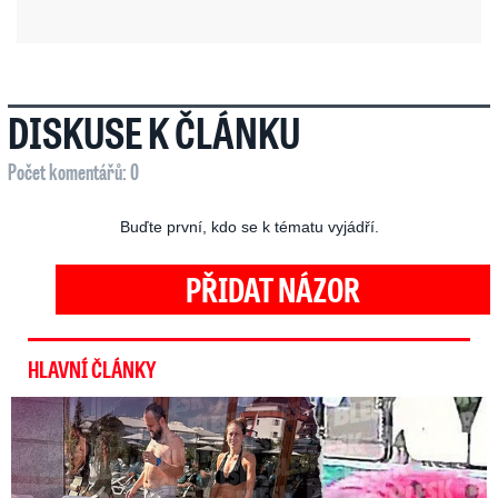
DISKUSE K ČLÁNKU
Počet komentářů: 0
Buďte první, kdo se k tématu vyjádří.
PŘIDAT NÁZOR
HLAVNÍ ČLÁNKY
Exministryně s Havránkem dováděli v Polsku: První slova!