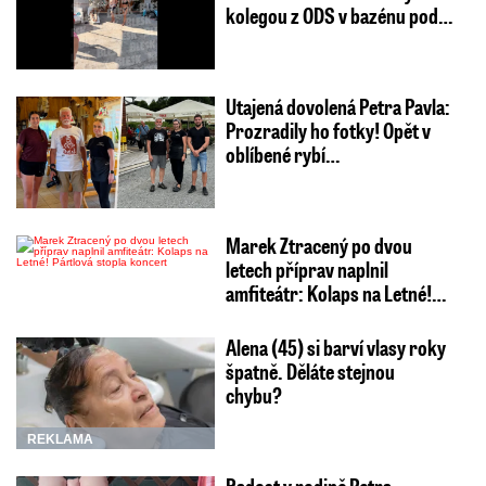
kolegou z ODS v bazénu pod…
Utajená dovolená Petra Pavla:
Prozradily ho fotky! Opět v
oblíbené rybí…
Marek Ztracený po dvou
letech příprav naplnil
amfiteátr: Kolaps na Letné!…
Alena (45) si barví vlasy roky
špatně. Děláte stejnou
chybu?
REKLAMA
Radost v rodině Petra