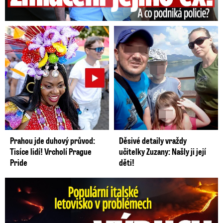
Prahou jde duhový průvod:
Děsivé detaily vraždy
Tisíce lidí! Vrcholí Prague
učitelky Zuzany: Našly ji její
Pride
děti!
Erupce sicilské sopky Etny: Ruší desítky letů