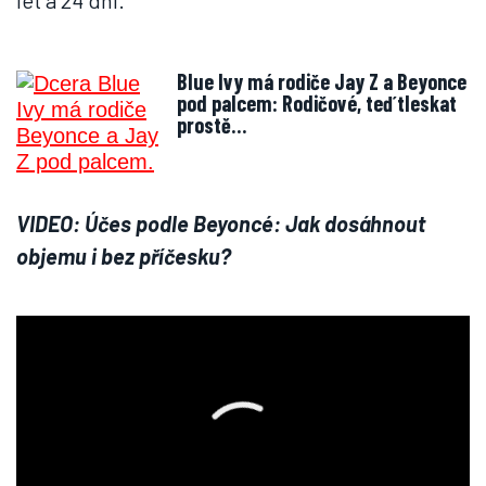
let a 24 dní.
Blue Ivy má rodiče Jay Z a Beyonce
pod palcem: Rodičové, teď tleskat
prostě…
VIDEO: Účes podle Beyoncé: Jak dosáhnout
objemu i bez příčesku?