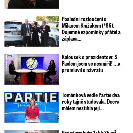
Poslední rozloučení s
Milanem Knížákem (†86):
Dojemné vzpomínky přátel a
záplava…
Kalousek o prezidentovi: S
Pavlem jsem se nesmířil! ...a
promluvil o návratu
Tománková vedle Partie dva
roky tajně studovala. Dcera
málem nestihla její…
Pronájem bytu 1+kk 35 m²,