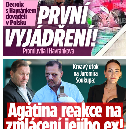
Útok na Jaromíra Soukupa: Reakce Agáty na zmlácení jejího ex