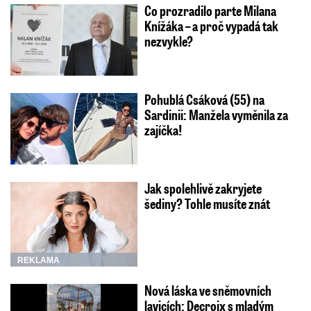
Co prozradilo parte Milana
Knížáka – a proč vypadá tak
nezvykle?
Pohublá Csáková (55) na
Sardinii: Manžela vyměnila za
zajíčka!
Jak spolehlivě zakryjete
šediny? Tohle musíte znát
REKLAMA
Nová láska ve sněmovních
lavicích: Decroix s mladým