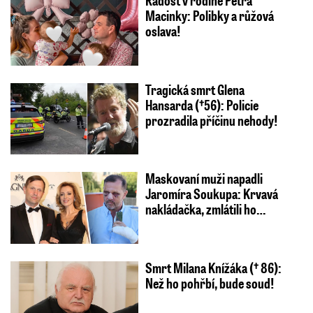
Macinky: Polibky a růžová
oslava!
Tragická smrt Glena
Hansarda (†56): Policie
prozradila příčinu nehody!
Maskovaní muži napadli
Jaromíra Soukupa: Krvavá
nakládačka, zmlátili ho…
Smrt Milana Knížáka († 86):
Než ho pohřbí, bude soud!