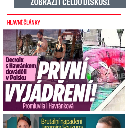
ZOBRAZIT CELOU DISKUSI
HLAVNÍ ČLÁNKY
Exministryně s Havránkem dováděli v Polsku: První slova!
Brutální napadení Soukupa. Právník Agáty promluvil