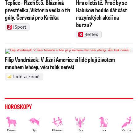
Teplice - Plzeň 5:5. Bláznivá
Hra o letiště. Proč by se
přestřelka, Viktoria vedla o tři
Babišovi hodilo dát část
góly. Červená pro Krčíka
ruzyňských akcií na
burzu?
iSport
Reflex
Filip Vondrášek: V Jižní Americe si lidé plují životem
mnohem lehčeji, věci tolik neřeší
Lidé a země
HOROSKOPY
Beran
Býk
Blíženci
Rak
Lev
Panna