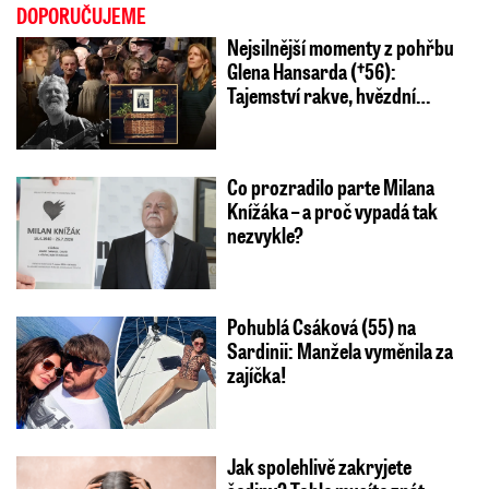
DOPORUČUJEME
Nejsilnější momenty z pohřbu
Glena Hansarda (†56):
Tajemství rakve, hvězdní…
Co prozradilo parte Milana
Knížáka – a proč vypadá tak
nezvykle?
Pohublá Csáková (55) na
Sardinii: Manžela vyměnila za
zajíčka!
Jak spolehlivě zakryjete