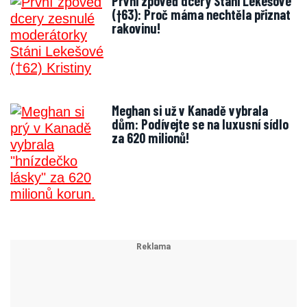
První zpověď dcery Stáni Lekešové
(†63): Proč máma nechtěla přiznat
rakovinu!
Meghan si už v Kanadě vybrala
dům: Podívejte se na luxusní sídlo
za 620 milionů!