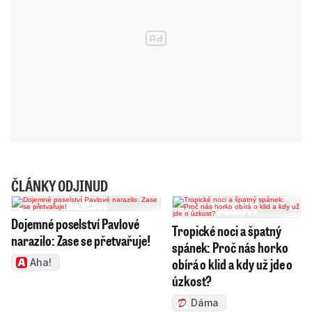
ČLÁNKY ODJINUD
Dojemné poselství Pavlové
Tropické noci a špatný
narazilo: Zase se přetvařuje!
spánek: Proč nás horko
obírá o klid a kdy už jde o
Aha!
úzkost?
Dáma