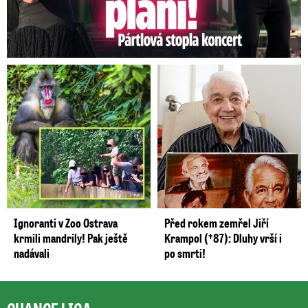
Ignoranti v Zoo Ostrava
Před rokem zemřel Jiří
krmili mandrily! Pak ještě
Krampol (†87): Dluhy vrší i
nadávali
po smrti!