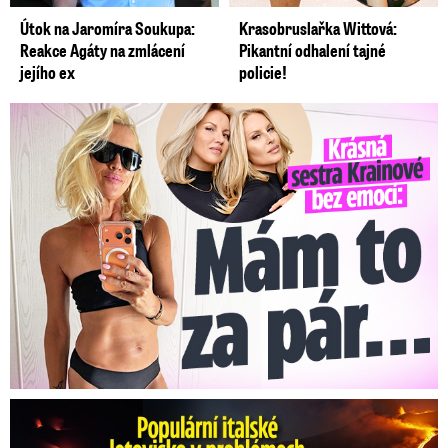
Útok na Jaromíra Soukupa:
Krasobruslařka Wittová:
Reakce Agáty na zmlácení
Pikantní odhalení tajné
jejího ex
policie!
Krásná sestra Krainové bez emocí: Mám to za pár…
Erupce sicilské sopky Etny: Ruší desítky letů