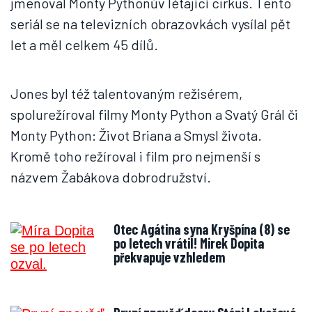
jmenoval Monty Pythonův létající cirkus. Tento
seriál se na televizních obrazovkách vysílal pět
let a měl celkem 45 dílů.
Jones byl též talentovaným režisérem,
spolurežíroval filmy Monty Python a Svatý Grál či
Monty Python: Život Briana a Smysl života.
Kromě toho režíroval i film pro nejmenší s
názvem Žabákova dobrodružství.
Otec Agátina syna Kryšpína (8) se
po letech vrátil! Mirek Dopita
překvapuje vzhledem