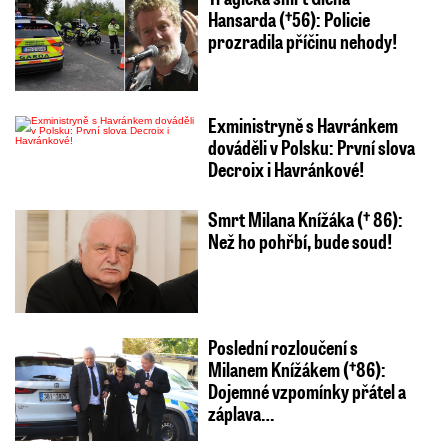
Hansarda (†56): Policie
prozradila příčinu nehody!
Exministryně s Havránkem
dováděli v Polsku: První slova
Decroix i Havránkové!
Smrt Milana Knížáka († 86):
Než ho pohřbí, bude soud!
Poslední rozloučení s
Milanem Knížákem (†86):
Dojemné vzpomínky přátel a
záplava…