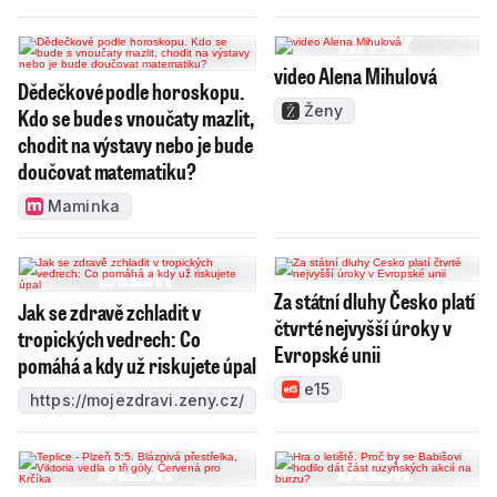
video Alena Mihulová
Dědečkové podle horoskopu.
Ženy
Kdo se bude s vnoučaty mazlit,
chodit na výstavy nebo je bude
doučovat matematiku?
Maminka
Za státní dluhy Česko platí
Jak se zdravě zchladit v
čtvrté nejvyšší úroky v
tropických vedrech: Co
Evropské unii
pomáhá a kdy už riskujete úpal
e15
https://mojezdravi.zeny.cz/