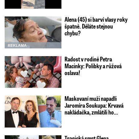
Alena (45) si barví vlasy roky
špatně. Děláte stejnou
chybu?
REKLAMA
Radost v rodině Petra
Macinky: Polibky a růžová
oslava!
Maskovaní muži napadli
Jaromíra Soukupa: Krvavá
nakládačka, zmlátili ho…
Tragická smrt Glena