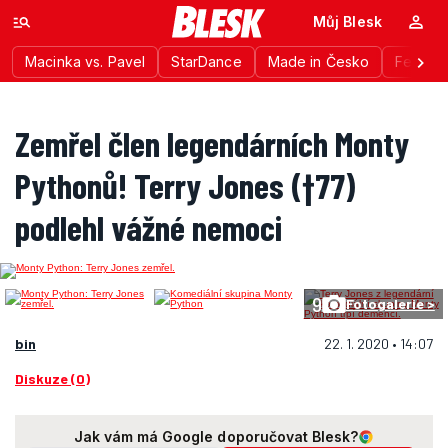
Můj Blesk
Macinka vs. Pavel
StarDance
Made in Česko
Festiva
Zemřel člen legendárních Monty
Pythonů! Terry Jones (†77)
podlehl vážné nemoci
9
Fotogalerie >
bin
22. 1. 2020 • 14:07
Diskuze (0)
Jak vám má Google doporučovat Blesk?