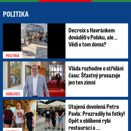
POLITIKA
Decroix s Havránkem
dováděli v Polsku, ale…
Vědí o tom doma?
POLITIKA
Vláda rozhodne o střídání
času: Šťastný prosazuje
jen ten zimní
UDÁLOSTI
Utajená dovolená Petra
Pavla: Prozradily ho fotky!
Opět v oblíbené rybí
restauraci a ...