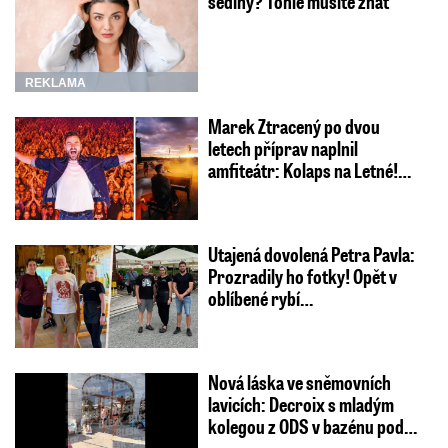
šediny? Tohle musíte znát
REKLAMA
Marek Ztracený po dvou
letech příprav naplnil
amfiteátr: Kolaps na Letné!…
Utajená dovolená Petra Pavla:
Prozradily ho fotky! Opět v
oblíbené rybí…
Nová láska ve sněmovních
lavicích: Decroix s mladým
kolegou z ODS v bazénu pod…