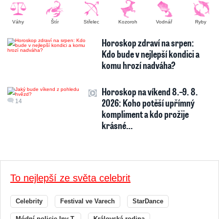
Váhy
Štír
Střelec
Kozoroh
Vodnář
Ryby
Horoskop zdraví na srpen:
Kdo bude v nejlepší kondici a
komu hrozí nadváha?
Horoskop na víkend 8.–9. 8.
2026: Koho potěší upřímný
14
kompliment a kdo prožije
krásné…
To nejlepší ze světa celebrit
Celebrity
Festival ve Varech
StarDance
Módní policie Iny T.
Královská rodina