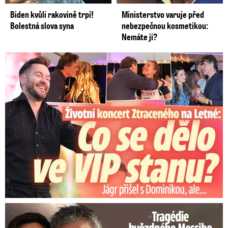
Biden kvůli rakovině trpí!
Ministerstvo varuje před
Bolestná slova syna
nebezpečnou kosmetikou:
Nemáte ji?
Koncert Ztraceného na Letné: Jágr přišel s Dominikou, ale...
Tragédie hvězdného Messiho: Zemřel mu táta (†68)!