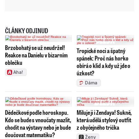
ČLÁNKY ODJINUD
Brzobohatý se už neudržel!
Tropické noci a špatný
Reakce na Danielu v bizarním
spánek: Proč nás horko
oblečku
obírá o klid a kdy už jde o
úzkost?
Aha!
Dáma
Dědečkové podle horoskopu.
Miluje ji i Zendaya! Sukně,
Kdo se bude s vnoučaty mazlit,
která udělá stylový outfit
chodit na výstavy nebo je bude
z obyčejného trička
doučovat matematiku?
Ženy