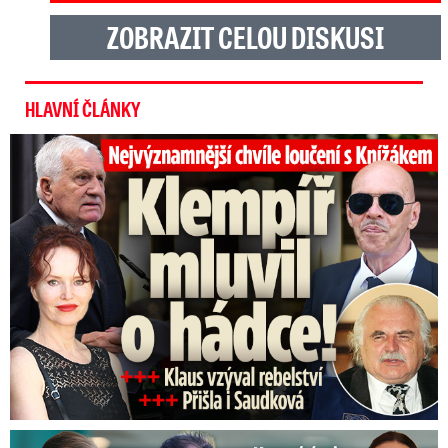
ZOBRAZIT CELOU DISKUSI
HLAVNÍ ČLÁNKY
Top momenty pohřbu Knížáka: Dojatý Klempíř, Pospíšil s Medou