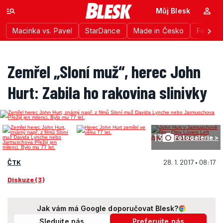
Můj Blesk
Macinka vs. Pavel
StarDance
Made in Česko
Festiva
Zemřel „Sloní muž“, herec John
Hurt: Zabila ho rakovina slinivky
13
Fotogalerie >
ČTK
28. 1. 2017 • 08:17
Diskuze (3)
Jak vám má Google doporučovat Blesk?
Sledujte nás
Preferujte nás