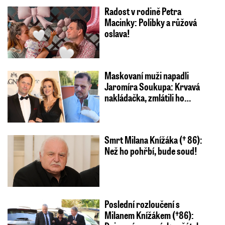
Radost v rodině Petra
Macinky: Polibky a růžová
oslava!
Maskovaní muži napadli
Jaromíra Soukupa: Krvavá
nakládačka, zmlátili ho…
Smrt Milana Knížáka († 86):
Než ho pohřbí, bude soud!
Poslední rozloučení s
Milanem Knížákem (†86):