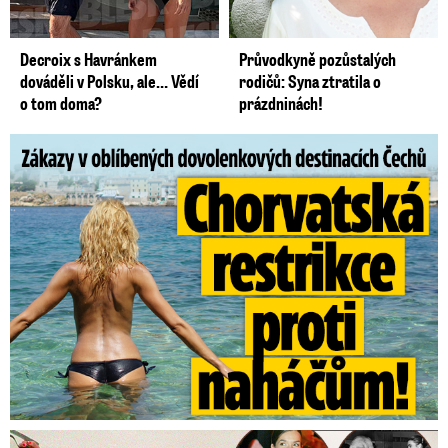
Decroix s Havránkem
Průvodkyně pozůstalých
dováděli v Polsku, ale… Vědí
rodičů: Syna ztratila o
o tom doma?
prázdninách!
Zákazy v dovolenkových rájích: Restrikce proti naháčům!