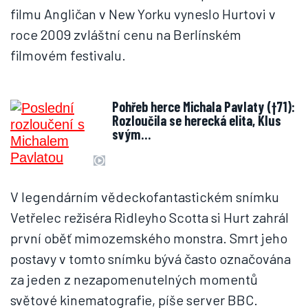
filmu Angličan v New Yorku vyneslo Hurtovi v
roce 2009 zvláštní cenu na Berlínském
filmovém festivalu.
Pohřeb herce Michala Pavlaty (†71):
Rozloučila se herecká elita, Klus
svým…
V legendárním vědeckofantastickém snímku
Vetřelec režiséra Ridleyho Scotta si Hurt zahrál
první oběť mimozemského monstra. Smrt jeho
postavy v tomto snímku bývá často označována
za jeden z nezapomenutelných momentů
světové kinematografie, píše server BBC.