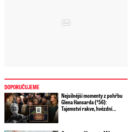
DOPORUČUJEME
Nejsilnější momenty z pohřbu
Glena Hansarda (†56):
Tajemství rakve, hvězdní…