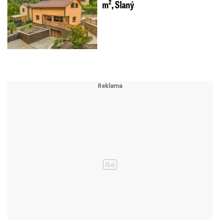
m², Slaný