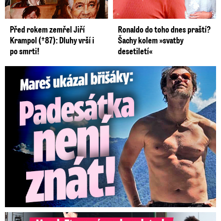
Před rokem zemřel Jiří
Ronaldo do toho dnes praští?
Krampol (†87): Dluhy vrší i
Šachy kolem »svatby
po smrti!
desetiletí«
Mareš v dokonalé formě ukázal břišáky: Padesátka není znát