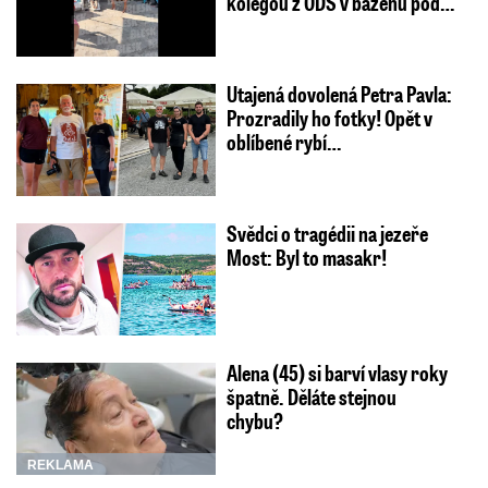
kolegou z ODS v bazénu pod…
Utajená dovolená Petra Pavla:
Prozradily ho fotky! Opět v
oblíbené rybí…
Svědci o tragédii na jezeře
Most: Byl to masakr!
Alena (45) si barví vlasy roky
špatně. Děláte stejnou
chybu?
REKLAMA