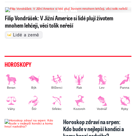
Filip Vondrášek: V Jižní Americe si lidé plují životem
mnohem lehčeji, věci tolik neřeší
Lidé a země
HOROSKOPY
Beran
Býk
Blíženci
Rak
Lev
Panna
Váhy
Štír
Střelec
Kozoroh
Vodnář
Ryby
Horoskop zdraví na srpen:
Kdo bude v nejlepší kondici a
komu hrozí nadváha?