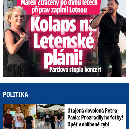
Marek Ztracený na Letné: Pártlová stopla koncert
POLITIKA
Utajená dovolená Petra
Pavla: Prozradily ho fotky!
Opět v oblíbené rybí