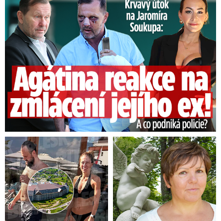
Útok na Jaromíra Soukupa: Reakce Agáty na zmlácení jejího ex