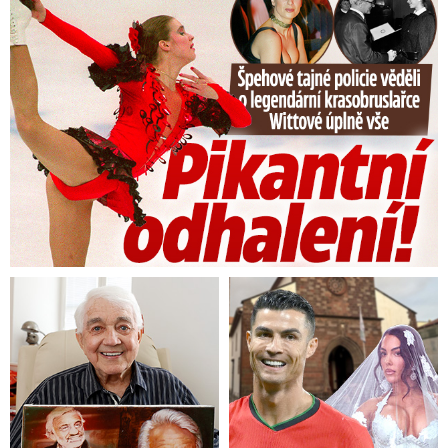
Tajná policie špehovala krasobruslařku Wittovou: Pikantní ...