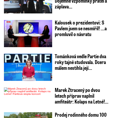
Dojemné vzpomínky přátel a
záplava…
Kalousek o prezidentovi: S
Pavlem jsem se nesmířil! ...a
promluvil o návratu
Tománková vedle Partie dva
roky tajně studovala. Dcera
málem nestihla její…
Marek Ztracený po dvou
letech příprav naplnil
amfiteátr: Kolaps na Letné!…
Prodej rodinného domu 100