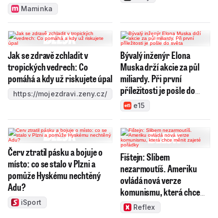
Maminka
Jak se zdravě zchladit v
Bývalý inženýr Elona
tropických vedrech: Co
Muska drží akcie za půl
pomáhá a kdy už riskujete úpal
miliardy. Při první
příležitosti je pošle do
https://mojezdravi.zeny.cz/
světa
e15
Červ ztratil pásku a bojuje o
Fištejn: Slibem
místo: co se stalo v Plzni a
nezarmoutíš. Ameriku
pomůže Hyskému nechtěný
ovládá nová verze
Adu?
komunismu, která chce
měnit zajeté pořádky
iSport
Reflex