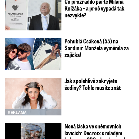
Co prozradilo parte Milana
Knížáka – a proč vypadá tak
nezvykle?
Pohublá Csáková (55) na
Sardinii: Manžela vyměnila za
zajíčka!
Jak spolehlivě zakryjete
šediny? Tohle musíte znát
REKLAMA
Nová láska ve sněmovních
lavicích: Decroix s mladým