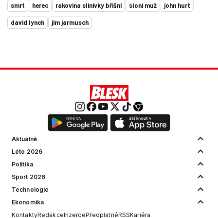
smrt
herec
rakovina slinivky břišní
sloní muž
john hurt
david lynch
jim jarmusch
Aktuálně
Léto 2026
Politika
Sport 2026
Technologie
Ekonomika
Kontakty
Redakce
Inzerce
Předplatné
RSS
Kariéra