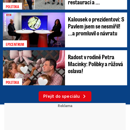
restauraci a ...
POLITIKA
Kalousek o prezidentovi: S
Pavlem jsem se nesmířil!
...a promluvil o návratu
EPICENTRUM
Radost v rodině Petra
Macinky: Polibky a růžová
oslava!
POLITIKA
Přejít do speciálu