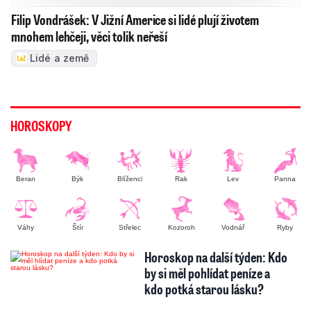
To nejlepší ze světa celebrit
Celebrity
Festival ve Varech
StarDance
Módní policie Iny T.
Královská rodina
České celebrity
TV, Filmy, seriály
televize
smrt
film
úmrtí
seriál
herec
christopher
USA