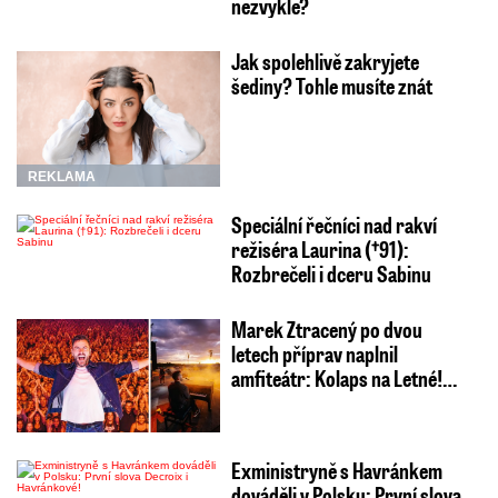
nezvykle?
Jak spolehlivě zakryjete
šediny? Tohle musíte znát
REKLAMA
Speciální řečníci nad rakví
režiséra Laurina (†91):
Rozbrečeli i dceru Sabinu
Marek Ztracený po dvou
letech příprav naplnil
amfiteátr: Kolaps na Letné!…
Exministryně s Havránkem
dováděli v Polsku: První slova