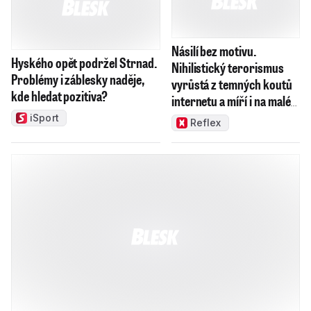
HOROSKOPY
Beran
Býk
Blíženci
Rak
Lev
Panna
Váhy
Štír
Střelec
Kozoroh
Vodnář
Ryby
Horoskop na další týden: Kdo
by si měl pohlídat peníze a
kdo potká starou lásku?
Horoskop zdraví na srpen:
Kdo bude v nejlepší kondici a
komu hrozí nadváha?