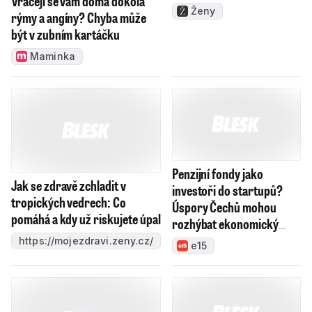
tropických vedrech: Co
investoři do startupů?
pomáhá a kdy už riskujete úpal
Úspory Čechů mohou
rozhýbat ekonomický
https://mojezdravi.zeny.cz/
růst
e15
Hyského opět podržel Strnad.
Násilí bez motivu.
Problémy i záblesky naděje,
Nihilistický terorismus
kde hledat pozitiva?
vyrůstá z temných koutů
internetu a míří i na malé
iSport
děti
Reflex
Filip Vondrášek: V Jižní Americe si lidé plují životem
mnohem lehčeji, věci tolik neřeší
Lidé a země