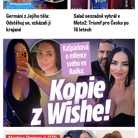
Germáni z Jejího těla:
Salač senzačně vyhrál v
Odstěhuj se, vzkázali jí
Moto2: Triumf pro Česko po
krajané
16 letech
Kašpárková o milence svého ex Radka: Kopie z Wishe!
Preissová (50) v obsáhlé zpovědi: Poprvé o operaci manžela