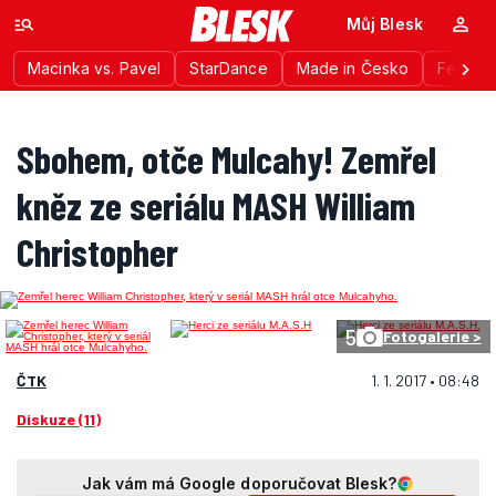
Můj Blesk
Macinka vs. Pavel
StarDance
Made in Česko
Festiva
Sbohem, otče Mulcahy! Zemřel
kněz ze seriálu MASH William
Christopher
5
Fotogalerie >
ČTK
1. 1. 2017 • 08:48
Diskuze (11)
Jak vám má Google doporučovat Blesk?