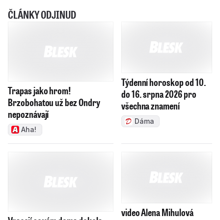
ČLÁNKY ODJINUD
Trapas jako hrom!
Týdenní horoskop od 10.
Brzobohatou už bez Ondry
do 16. srpna 2026 pro
nepoznávají
všechna znamení
Aha!
Dáma
video Alena Mihulová
Vracejí se vám doma dokola
Ženy
rýmy a angíny? Chyba může
být v zubním kartáčku
Maminka
Jak se zdravě zchladit v
Penzijní fondy jako