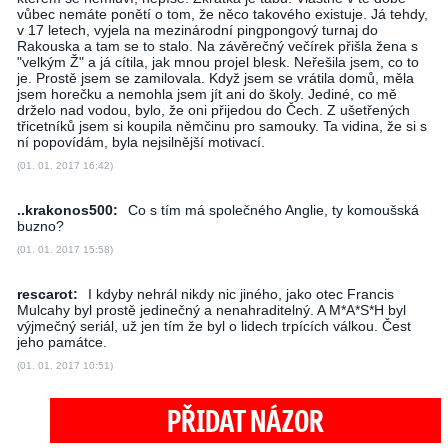
vůbec nemáte ponětí o tom, že něco takového existuje. Já tehdy,
v 17 letech, vyjela na mezinárodní pingpongový turnaj do
Rakouska a tam se to stalo. Na závěrečný večírek přišla žena s
"velkým Ž" a já cítila, jak mnou projel blesk. Neřešila jsem, co to
je. Prostě jsem se zamilovala. Když jsem se vrátila domů, měla
jsem horečku a nemohla jsem jít ani do školy. Jediné, co mě
drželo nad vodou, bylo, že oni přijedou do Čech. Z ušetřených
třicetníků jsem si koupila němčinu pro samouky. Ta vidina, že si s
ní popovídám, byla nejsilnější motivací.
(01. 01. 2017 16:42)
..krakonos500:
Co s tím má společného Anglie, ty komoušská
buzno?
(01. 01. 2017 15:58)
rescarot:
I kdyby nehrál nikdy nic jiného, jako otec Francis
Mulcahy byl prostě jedinečný a nenahraditelný. A M*A*S*H byl
výjmečný seriál, už jen tím že byl o lidech trpících válkou. Čest
jeho památce.
(01. 01. 2017 10:51)
PŘIDAT NÁZOR