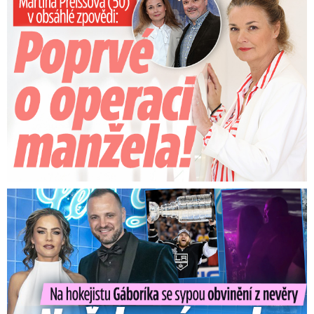
Na Gáboríka se sypou obvinění z nevěry: Reakce manželky!