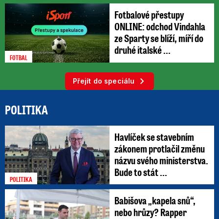
Fotbalové přestupy
ONLINE: odchod Vindahla
ze Sparty se blíží, míří do
druhé italské ...
FOTBAL
Přejít do speciálu
POLITIKA
Havlíček se stavebním
zákonem protlačil změnu
názvu svého ministerstva.
Bude to stát ...
POLITIKA
Babišova „kapela snů“,
nebo hrůzy? Rapper