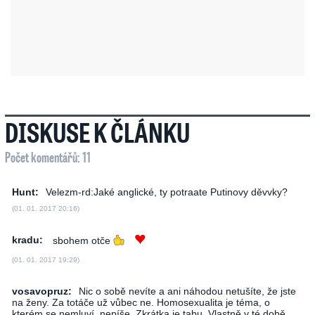
DISKUSE K ČLÁNKU
Počet komentářů: 11
Hunt:
Velezm-rd:Jaké anglické, ty potraate Putinovy děvvky?
(01. 01. 2017 20:16)
kradu:
sbohem otče
(01. 01. 2017 19:29)
vosavopruz:
Nic o sobě nevíte a ani náhodou netušíte, že jste
na ženy. Za totáče už vůbec ne. Homosexualita je téma, o
kterém se nemluví, nepíše. Zkrátka je tabu. Vlastně v té době