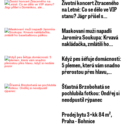
Životní koncert Ztraceného
na Letné: Co se dělo ve VIP
stanu? Jágr přišel s…
Maskovaní muži napadli
Jaromíra Soukupa: Krvavá
nakládačka, zmlátili ho…
Když pes šéfuje domácnosti:
5 plemen, která vám snadno
přerostou přes hlavu,…
Šťastná Brzobohatá se
pochlubila fotkou: Ondřej si
neodpustil rýpanec
Prodej bytu 3+kk 84 m²,
Praha - Bohnice