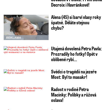
Decroix i Havránkové!
Alena (45) si barví vlasy roky
špatně. Děláte stejnou
chybu?
REKLAMA
Utajená dovolená Petra Pavla:
Prozradily ho fotky! Opět v
oblíbené rybí…
Svědci o tragédii na jezeře
Most: Byl to masakr!
Radost v rodině Petra
Macinky: Polibky a růžová
oslava!