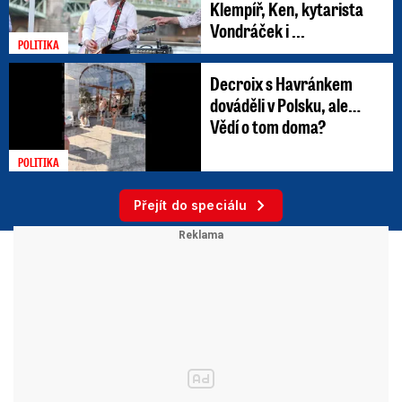
Klempíř, Ken, kytarista
Vondráček i ...
POLITIKA
Decroix s Havránkem
dováděli v Polsku, ale…
Vědí o tom doma?
POLITIKA
Přejít do speciálu