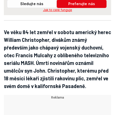
Sledujte nás
Preferujte nás
Jak to celé funguje
Ve věku 84 let zemřel v sobotu americký herec
William Christopher, divákům známý
především jako chápavý vojenský duchovní,
otec Francis Mulcahy z oblíbeného televizního
seriálu MASH. Úmrtí novinářům oznámil
umělcův syn John. Christopher, kterému před
18 měsíci lékaři zjistili rakovinu plic, zemřel ve
svém domě v kalifornské Pasadeně.