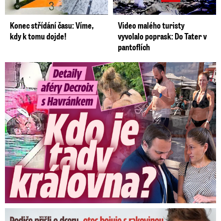
Konec střídání času: Víme,
Video malého turisty
kdy k tomu dojde!
vyvolalo poprask: Do Tater v
pantoflích
Detaily aféry Decroix s Havránkem: Kdo je tady královna?
Dominikovi (8) zbývají týdny života: Vzkaz od exprezidenta