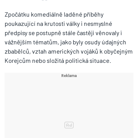
Zpočátku komediálně laděné příběhy
poukazující na krutosti války i nesmyslné
předpisy se postupně stále častěji věnovaly i
vážnějším tématům, jako byly osudy údajných
zbabělců, vztah amerických vojáků k obyčejným
Korejcům nebo složitá politická situace.