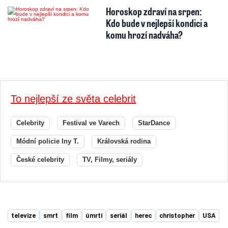
Aktuálně
Léto 2026
Politika
Sport 2026
Technologie
Ekonomika
Kontakty
Redakce
Inzerce
Předplatné
RSS
Kariéra
Autorská práva k publikovaným materiálům
Podmínky pro užívání služby informační společnosti
Informace o zpracování osobních údajů
Cookies
Nastavení soukromí
Vlastnická struktura
Jednotná kontaktní místa / Single Points of Contact
Etický kodex
Povinně zveřejňované informace
© 2001 - 2026 Copyright
CZECH NEWS CENTER a.s.
a dodavatelé