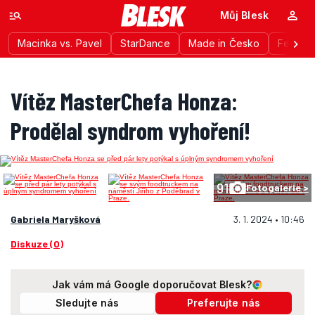
Můj Blesk
Macinka vs. Pavel
StarDance
Made in Česko
Festiva
Vítěz MasterChefa Honza:
Prodělal syndrom vyhoření!
91
Fotogalerie >
Gabriela Maryšková
3. 1. 2024 • 10:46
Diskuze (0)
Jak vám má Google doporučovat Blesk?
Sledujte nás
Preferujte nás