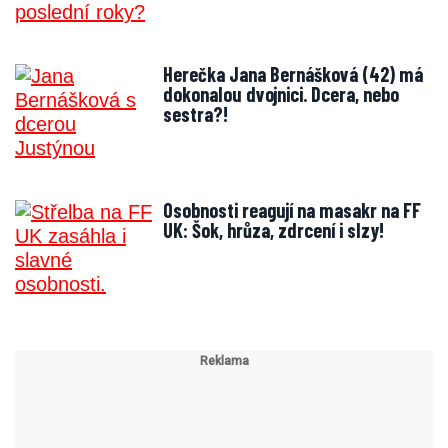
Herečka Jana Bernášková (42) má
dokonalou dvojnici. Dcera, nebo
sestra?!
Osobnosti reagují na masakr na FF
UK: Šok, hrůza, zdrcení i slzy!