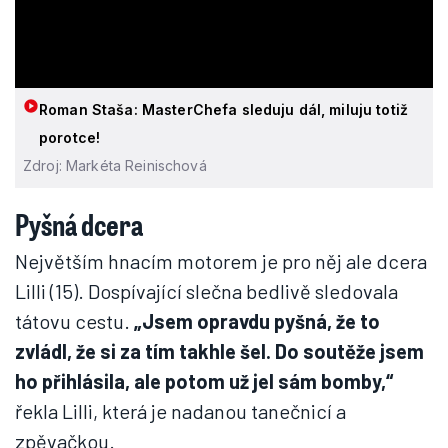
Roman Staša: MasterChefa sleduju dál, miluju totiž
porotce!
Zdroj: Markéta Reinischová
Pyšná dcera
Největším hnacím motorem je pro něj ale dcera
Lilli (15). Dospívající slečna bedlivě sledovala
tátovu cestu.
„Jsem opravdu pyšná, že to
zvládl, že si za tím takhle šel. Do soutěže jsem
ho přihlásila, ale potom už jel sám bomby,“
řekla Lilli, která je nadanou tanečnicí a
zpěvačkou.