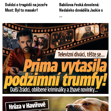
Svědci o tragédii na jezeře
Babišova řecká dovolená:
Most: Byl to masakr!
Nedaleko dováděla Jackie s
...
Prima vytasila podzimní trumfy! Další Zrádci a žhavé novinky
Hrůza v Havířově: Pes pokousal chlapečka (2) ve tváři!