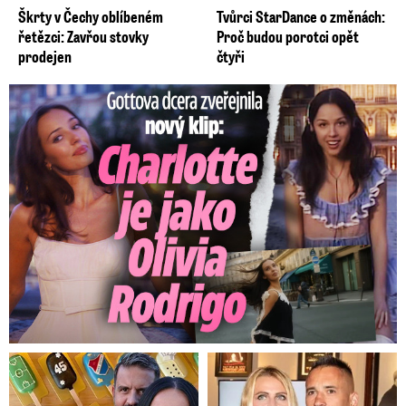
Škrty v Čechy oblíbeném
Tvůrci StarDance o změnách:
řetězci: Zavřou stovky
Proč budou porotci opět
prodejen
čtyři
Gottova dcera zveřejnila nový klip: Je jako Olivie Rodrigo!