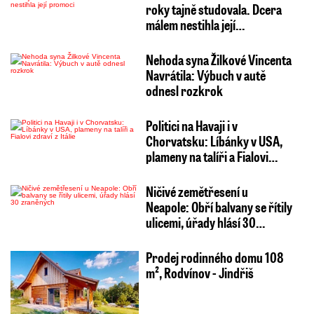
roky tajně studovala. Dcera
málem nestihla její…
Nehoda syna Žilkové Vincenta
Navrátila: Výbuch v autě
odnesl rozkrok
Politici na Havaji i v
Chorvatsku: Líbánky v USA,
plameny na talíři a Fialovi…
Ničivé zemětřesení u
Neapole: Obří balvany se řítily
ulicemi, úřady hlásí 30…
Prodej rodinného domu 108
m², Rodvínov - Jindřiš