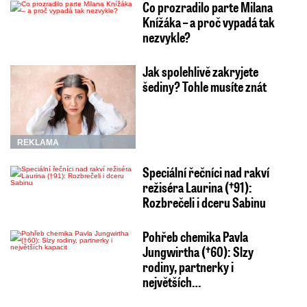
Co prozradilo parte Milana
Knížáka – a proč vypadá tak
nezvykle?
Jak spolehlivě zakryjete
šediny? Tohle musíte znát
REKLAMA
Speciální řečníci nad rakví
režiséra Laurina (†91):
Rozbrečeli i dceru Sabinu
Pohřeb chemika Pavla
Jungwirtha (†60): Slzy
rodiny, partnerky i
největších…