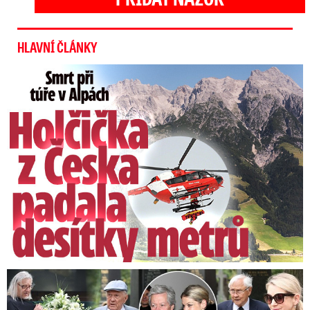
HLAVNÍ ČLÁNKY
Smrt Češky v Alpách: Zemřela při túře s rodiči
Speciální řečníci nad rakví Laurina: Rozbrečeli i dceru