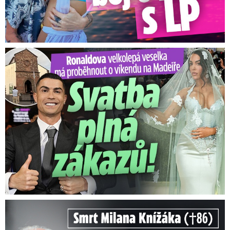
Ronaldova velkolepá veselka na Madeiře: Svatba plná zákazů!
Smrt Milana Knížáka (†86): Co prozradilo neobvyklé parte?