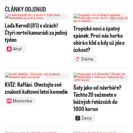
ČLÁNKY ODJINUD
Laďa Kerndl (81) v slzách!
Tropické noci a špatný
Čtyři mrtví kamarádi za jediný
spánek: Proč nás horko
týden
obírá o klid a kdy už jde o
úzkost?
Aha!
Dáma
KVÍZ: Rafťáci. Otestujte své
Šaty jako od návrháře?
znalosti kultovní letní komedie
Těchto 20 seženete v
běžných řetězcích do
Maminka
1000 korun
Ženy