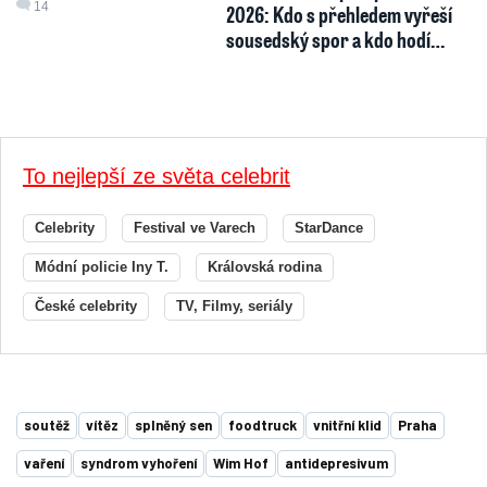
14
2026: Kdo s přehledem vyřeší
sousedský spor a kdo hodí…
To nejlepší ze světa celebrit
Celebrity
Festival ve Varech
StarDance
Módní policie Iny T.
Královská rodina
České celebrity
TV, Filmy, seriály
soutěž
vítěz
splněný sen
foodtruck
vnitřní klid
Praha
vaření
syndrom vyhoření
Wim Hof
antidepresivum