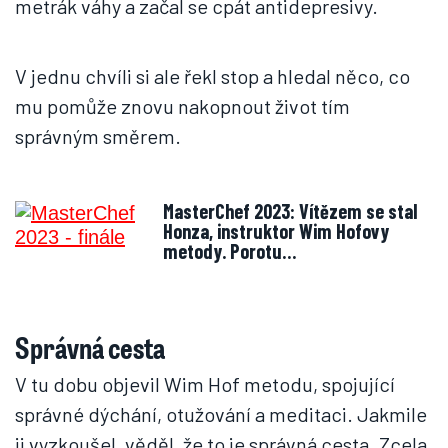
metrák váhy a začal se cpát antidepresivy.
V jednu chvíli si ale řekl stop a hledal něco, co
mu pomůže znovu nakopnout život tím
správným směrem.
MasterChef 2023: Vítězem se stal
Honza, instruktor Wim Hofovy
metody. Porotu…
Správná cesta
V tu dobu objevil Wim Hof metodu, spojující
správné dýchání, otužování a meditaci. Jakmile
ji vyzkoušel, věděl, že to je správná cesta. Zcela