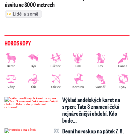
úsvitu ve 3000 metrech
Lidé a země
HOROSKOPY
Beran
Býk
Blíženci
Rak
Lev
Panna
Váhy
Štír
Střelec
Kozoroh
Vodnář
Ryby
Výklad andělských karet na
srpen: Tato 3 znamení čeká
nejnáročnější období. Kdo
bude…
Denní horoskop na pátek 7. 8.