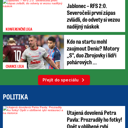
Jablonec – RFS 2:0.
Severočeši první zápas
zvládli, do odvety si vezou
nadějný náskok
KONFERENČNÍ LIGA
Kdo na startu mohl
zaujmout Deniu? Motory
„S“, duo Zbrojovky i lídři
pohárových ...
CHANCE LIGA
Přejít do speciálu
POLITIKA
Utajená dovolená Petra
Pavla: Prozradily ho fotky!
Opět v oblíbené rybí