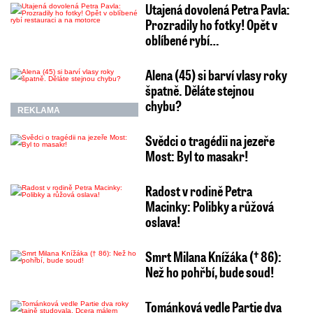
Utajená dovolená Petra Pavla:
Prozradily ho fotky! Opět v
oblíbené rybí…
Alena (45) si barví vlasy roky
špatně. Děláte stejnou
chybu?
REKLAMA
Svědci o tragédii na jezeře
Most: Byl to masakr!
Radost v rodině Petra
Macinky: Polibky a růžová
oslava!
Smrt Milana Knížáka († 86):
Než ho pohřbí, bude soud!
Tománková vedle Partie dva