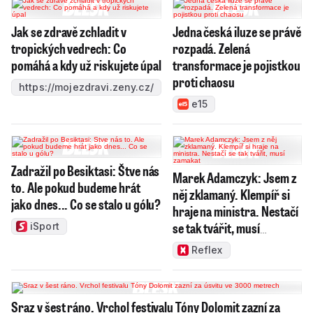
Jak se zdravě zchladit v
Jedna česká iluze se právě
tropických vedrech: Co
rozpadá. Zelená
pomáhá a kdy už riskujete úpal
transformace je pojistkou
proti chaosu
https://mojezdravi.zeny.cz/
e15
Zadražil po Besiktasi: Štve nás
Marek Adamczyk: Jsem z
to. Ale pokud budeme hrát
něj zklamaný. Klempíř si
jako dnes... Co se stalo u gólu?
hraje na ministra. Nestačí
se tak tvářit, musí
iSport
zamakat
Reflex
Sraz v šest ráno. Vrchol festivalu Tóny Dolomit zazní za