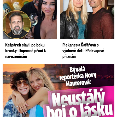
Kašpárek slavil po boku
Plekanec a Šafářová o
krásky: Dojemné přání k
výchově dětí: Překvapivé
narozeninám
přiznání
Bývalá reportérka Novy Maurerová: Neustálý boj o lásku s ...