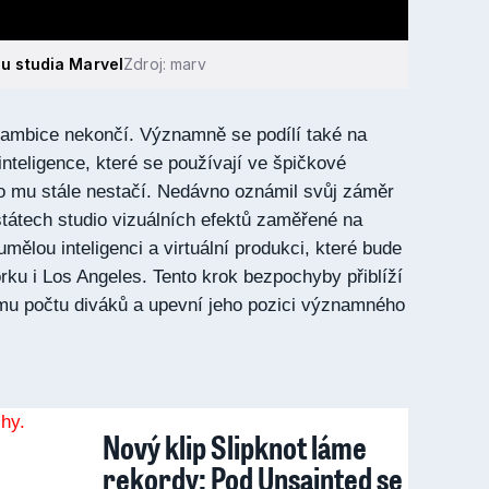
álu studia Marvel
Zdroj: marv
 ambice nekončí. Významně se podílí také na
inteligence, které se používají ve špičkové
to mu stále nestačí. Nedávno oznámil svůj záměr
státech studio vizuálních efektů zaměřené na
umělou inteligenci a virtuální produkci, které bude
ku i Los Angeles. Tento krok bezpochyby přiblíží
šímu počtu diváků a upevní jeho pozici významného
Nový klip Slipknot láme
rekordy: Pod Unsainted se