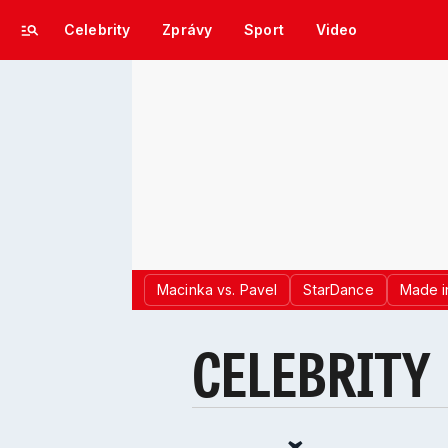
Celebrity
Zprávy
Sport
Video
Macinka vs. Pavel
StarDance
Made i
CELEBRITY