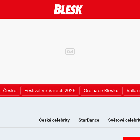
n Česko
Festival ve Varech 2026
Ordinace Blesku
Válka 
České celebrity
StarDance
Světové celebri