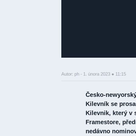
Autor: ph -
1. února 2023 ● 11:15
Česko-newyorský 
Kilevník se pros
Kilevnik, který v
Framestore, předn
nedávno nominová