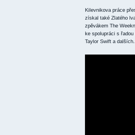
Kilevnikova práce př
získal také Zlatého l
zpěvákem The Weeknd. 
ke spolupráci s řado
Taylor Swift a dalších.