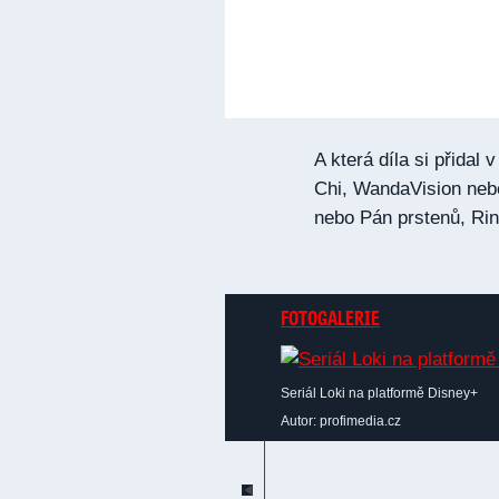
A která díla si přidal
Chi, WandaVision ne
nebo Pán prstenů, Ri
FOTOGALERIE
Seriál Loki na platformě Disney+
Autor: profimedia.cz