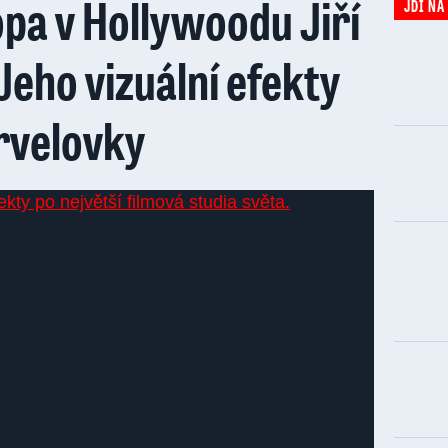
pa v Hollywoodu Jiří
JDI NA
 Jeho vizuální efekty
rvelovky