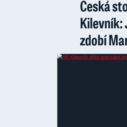
Česká sto
Kilevník:
zdobí Ma