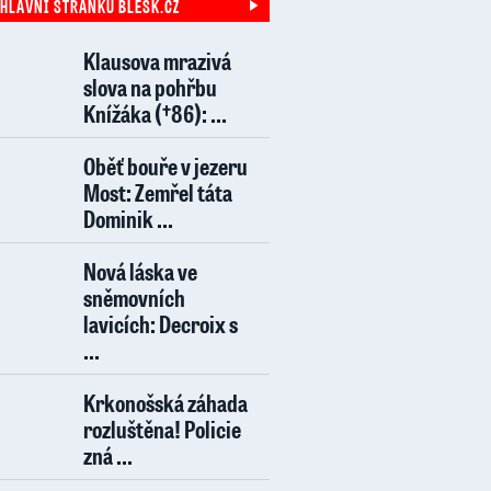
 HLAVNÍ STRÁNKU BLESK.CZ
Klausova mrazivá
slova na pohřbu
Knížáka (†86): ...
Oběť bouře v jezeru
Most: Zemřel táta
Dominik ...
Nová láska ve
sněmovních
lavicích: Decroix s
...
Krkonošská záhada
rozluštěna! Policie
zná ...