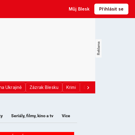
Můj Blesk
Přihlásit se
na Ukrajině
Zázrak Blesku
Krimi
Donald Trump
Sport
ty
Seriály, filmy, kino a tv
Více