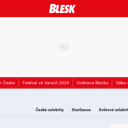
n Česko
Festival ve Varech 2026
Ordinace Blesku
Válka 
České celebrity
StarDance
Světové celebri