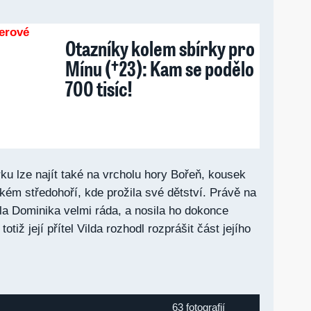
Otazníky kolem sbírky pro
Mínu (†23): Kam se podělo
700 tisíc!
ku lze najít také na vrcholu hory Bořeň, kousek
kém středohoří, kde prožila své dětství. Právě na
la Dominika velmi ráda, a nosila ho dokonce
totiž její přítel Vilda rozhodl rozprášit část jejího
63 fotografií