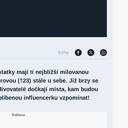
Sdílej:
tatky mají ti nejbližší milovanou
ovou (†23) stále u sebe. Již brzy se
obdivovatelé dočkají místa, kam budou
blíbenou influencerku vzpomínat!