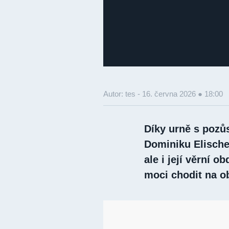
Autor: tes -
16. června 2026 ● 18:00
Díky urně s pozůs
Dominiku Elischer
ale i její věrní 
moci chodit na o