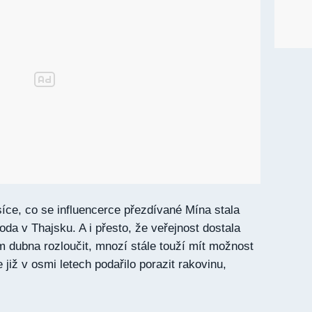
íce, co se influencerce přezdívané Mína stala
da v Thajsku. A i přesto, že veřejnost dostala
m dubna rozloučit, mnozí stále touží mít možnost
e již v osmi letech podařilo porazit rakovinu,