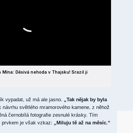
Mína: Děsivá nehoda v Thajsku! Srazil ji
k vypadat, už má ale jasno.
„Tak nějak by byla
k návrhu světlého mramorového kamene, z něhož
ěná černobílá fotografie zesnulé krásky. Tím
 prvkem je však vzkaz:
„Miluju tě až na měsíc.“