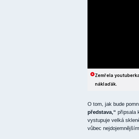
Zemřela youtuberka 
náklaďák.
O tom, jak bude pomní
představa,“
připsala 
vystupuje velká sklen
vůbec nejdojemnějším