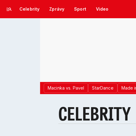
Celebrity
Zprávy
Sport
Video
Macinka vs. Pavel
StarDance
Made i
CELEBRITY