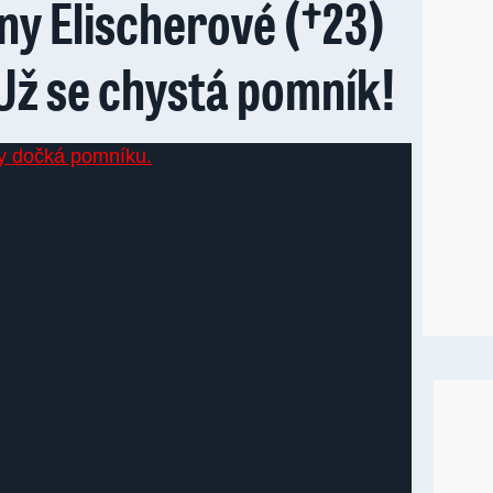
y Elischerové (†23)
 Už se chystá pomník!