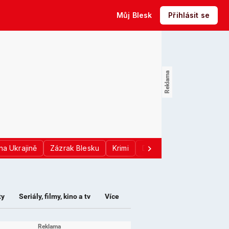
Můj Blesk
Přihlásit se
na Ukrajině
Zázrak Blesku
Krimi
Donald Trump
Sport
ty
Seriály, filmy, kino a tv
Více