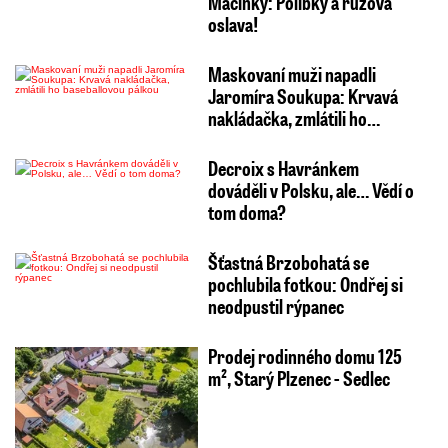
Macinky: Polibky a růžová
oslava!
Maskovaní muži napadli
Jaromíra Soukupa: Krvavá
nakládačka, zmlátili ho…
Decroix s Havránkem
dováděli v Polsku, ale… Vědí o
tom doma?
Šťastná Brzobohatá se
pochlubila fotkou: Ondřej si
neodpustil rýpanec
Prodej rodinného domu 125
m², Starý Plzenec - Sedlec