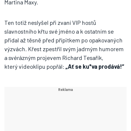
Martina Maxy.
Ten totiž neslyšel při zvaní VIP hostů
slavnostního křtu své jméno a k ostatním se
přidal až těsně před přípitkem po opakovaných
výzvách. Křest zpestřil svým jadrným humorem
a svérázným projevem Richard Tesařík,
který videoklipu popřál:
„Ať se ku*va prodává!“