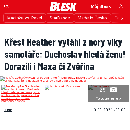
Můj Blesk
Macinka vs. Pavel
StarDance
Made in Česko
Festiva
Křest Heather vytáhl z nory vlky
samotáře: Duchoslav hledá ženu!
Dorazili i Maxa či Zvěřina
29
Fotogalerie >
kisa
10. 10. 2024 • 19:00