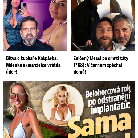
Bitva o kuchaře Kašpárka.
Zničený Messi po smrti táty
Milenka exmanželce vrátila
(†68): V černém spěchal
úder!
domů!
Belohorcová rok po odstranění implantátů: Konečně sama sebou