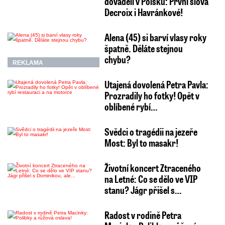
dováděli v Polsku: První slova
Decroix i Havránkové!
Alena (45) si barví vlasy roky
špatně. Děláte stejnou
chybu?
REKLAMA
Utajená dovolená Petra Pavla:
Prozradily ho fotky! Opět v
oblíbené rybí…
Svědci o tragédii na jezeře
Most: Byl to masakr!
Životní koncert Ztraceného
na Letné: Co se dělo ve VIP
stanu? Jágr přišel s…
Radost v rodině Petra