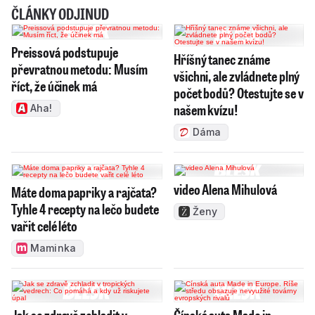
ČLÁNKY ODJINUD
Preissová podstupuje
Hříšný tanec známe
převratnou metodu: Musím
všichni, ale zvládnete plný
říct, že účinek má
počet bodů? Otestujte se v
našem kvízu!
Aha!
Dáma
video Alena Mihulová
Máte doma papriky a rajčata?
Tyhle 4 recepty na lečo budete
Ženy
vařit celé léto
Maminka
Jak se zdravě zchladit v
Čínská auta Made in