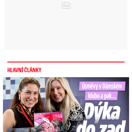
HLAVNÍ ČLÁNKY
Úsměvy v Dámském klubu a pak… Dýka do zad od Decroix!