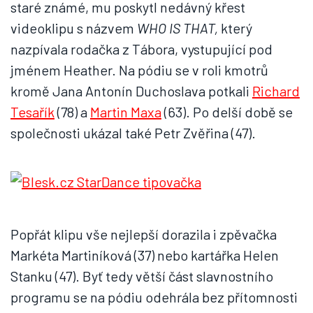
staré známé, mu poskytl nedávný křest
videoklipu s názvem
WHO IS THAT,
který
nazpívala rodačka z Tábora, vystupující pod
jménem Heather. Na pódiu se v roli kmotrů
kromě Jana Antonín Duchoslava potkali
Richard
Tesařík
(78) a
Martin Maxa
(63). Po delší době se
společnosti ukázal také Petr Zvěřina (47).
Popřát klipu vše nejlepší dorazila i zpěvačka
Markéta Martiníková (37) nebo kartářka Helen
Stanku (47). Byť tedy větší část slavnostního
programu se na pódiu odehrála bez přítomnosti