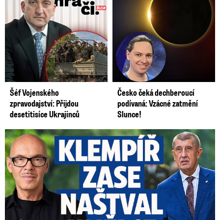
Šéf Vojenského
Česko čeká dechberoucí
zpravodajství: Přijdou
podívaná: Vzácné zatmění
desetitisíce Ukrajinců
Slunce!
Umělci tepou Klempíře: „Zcela nepřijatelné.“