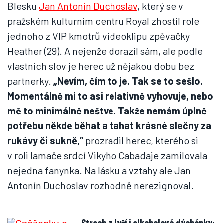
Blesku
Jan Antonín Duchoslav
, který se v
pražském kulturním centru Royal zhostil role
jednoho z VIP kmotrů videoklipu zpěvačky
Heather (29). A nejenže dorazil sám, ale podle
vlastních slov je herec už nějakou dobu bez
partnerky.
„Nevím, čím to je. Tak se to sešlo.
Momentálně mi to asi relativně vyhovuje, nebo
mě to minimálně neštve. Takže nemám úplně
potřebu někde běhat a tahat krásné slečny za
rukávy či sukně,“
prozradil herec, kterého si
v roli lamače srdcí Vikyho Cabadaje zamilovala
nejedna fanynka. Na lásku a vztahy ale Jan
Antonín Duchoslav rozhodně nerezignoval.
Strach z lyží i alkoholové dýchánky: