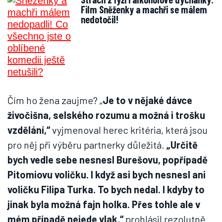
Film Sněženky a machři se málem
nedotočil!
Čím ho žena zaujme? „
Je to v nějaké dávce
živočišna, selského rozumu a možná i trošku
vzdělání,“
vyjmenoval herec kritéria, která jsou
pro něj při výběru partnerky důležitá.
„Určitě
bych vedle sebe nesnesl Burešovu, popřípadě
Pitomiovu voličku. I když asi bych nesnesl ani
voličku Filipa Turka. To bych nedal. I kdyby to
jinak byla možná fajn holka. Přes tohle ale v
mém případě nejede vlak,“
prohlásil rezolutně