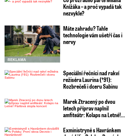
Knížáka – a proč vypadá tak
nezvykle?
Máte zahradu? Tahle
technologie vám ušetří čas i
nervy
REKLAMA
Speciální řečníci nad rakví
režiséra Laurina (†91):
Rozbrečeli i dceru Sabinu
Marek Ztracený po dvou
letech příprav naplnil
amfiteátr: Kolaps na Letné!…
Exministryně s Havránkem