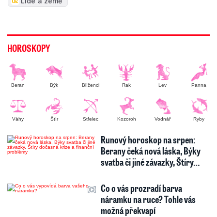
Lidé a země
HOROSKOPY
Beran
Býk
Blíženci
Rak
Lev
Panna
Váhy
Štír
Střelec
Kozoroh
Vodnář
Ryby
Runový horoskop na srpen:
Berany čeká nová láska, Býky
svatba či jiné závazky, Štíry…
Co o vás prozradí barva
náramku na ruce? Tohle vás
možná překvapí