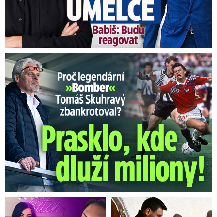
Proč Skuhravý zbankrotoval? Prasklo, kde dluží miliony!