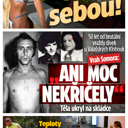
50 let od běsnění Somory: Těla dívek vrah ukryl na skládce
Teploty v Česku lámou rekordy: Přijde úprava pracovní doby?