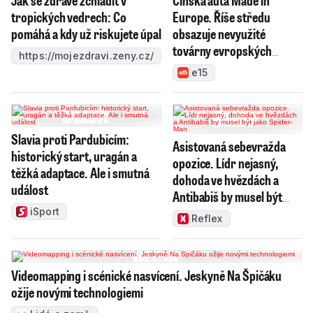
tropických vedrech: Co
Europe. Říše středu
pomáhá a kdy už riskujete úpal
obsazuje nevyužité
továrny evropských
https://mojezdravi.zeny.cz/
rivalů
e15
Slavia proti Pardubicím:
Asistovaná sebevražda
historický start, uragán a
opozice. Lídr nejasný,
těžká adaptace. Ale i smutná
dohoda ve hvězdách a
událost
Antibabiš by musel být
jako Spider-Man
iSport
Reflex
Videomapping i scénické nasvícení. Jeskyně Na Špičáku
ožije novými technologiemi