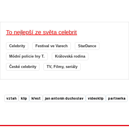
To nejlepší ze světa celebrit
Celebrity
Festival ve Varech
StarDance
Módní policie Iny T.
Královská rodina
České celebrity
TV, Filmy, seriály
vztah
klip
křest
jan antonín duchoslav
videoklip
partnerka