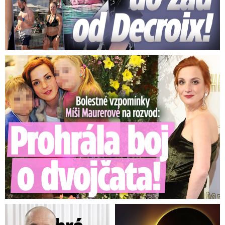
Bolestné vzpomínky Míši Maurerové: Prohrála boj o dvojčata!