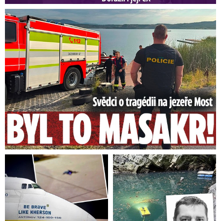
Svědci o tragédii na jezeře Most: Byl to masakr!