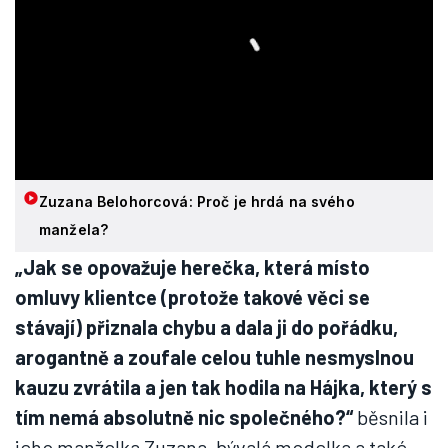
Zuzana Belohorcová: Proč je hrdá na svého
manžela?
„Jak se opovažuje herečka, která místo
omluvy klientce (protože takové věci se
stávají) přiznala chybu a dala ji do pořádku,
arogantně a zoufale celou tuhle nesmyslnou
kauzu zvrátila a jen tak hodila na Hájka, který s
tím nemá absolutně nic společného?“
běsnila i
jeho manželka Zuzana, bývalá modelka a také