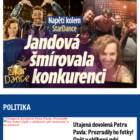
Napětí kolem StarDance: Jandová šmírovala konkurenci
POLITIKA
Utajená dovolená Petra
Pavla: Prozradily ho fotky!
Opět v oblíbené rybí