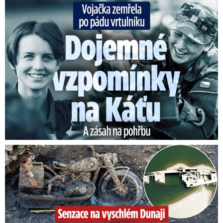
Vojačka zemřela po pádu vrtulníku: Dojemné vzpomínky na ...
Senzace na vyschlém Dunaji: Vynořily se nacistické poklady!