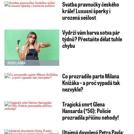
Svatba pravnučky českého
krále! Luxusní šperky i
urozená sešlost
Vydrží vám barva sotva pár
týdnů? Přestaňte dělat tuhle
chybu
REKLAMA
Co prozradilo parte Milana
Knížáka – a proč vypadá tak
nezvykle?
Tragická smrt Glena
Hansarda (†56): Policie
prozradila příčinu nehody!
Utajená dovolená Petra Pavla: