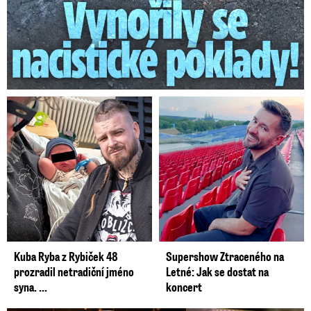
Kuba Ryba z Rybiček 48
Supershow Ztraceného na
prozradil netradiční jméno
Letné: Jak se dostat na
syna. ...
koncert