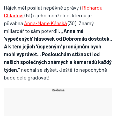
Hájek měl posílat nepěkné zprávy i
Richardu
Chladovi
(61) a jeho manželce, kterou je
půvabná
Anna-Marie Kánská
(30). Známý
miliardář to sám potvrdil.
„Anna má
'vypečených' hlasovek od Dobromila dostatek..
A k těm jejich 'úspěšným' pronájmům bych
mohl vyprávět... Poslouchám stížnosti od
našich společných známých a kamarádů každý
týden,“
nechal se slyšet. Ještě to nepochybně
bude celé gradovat!