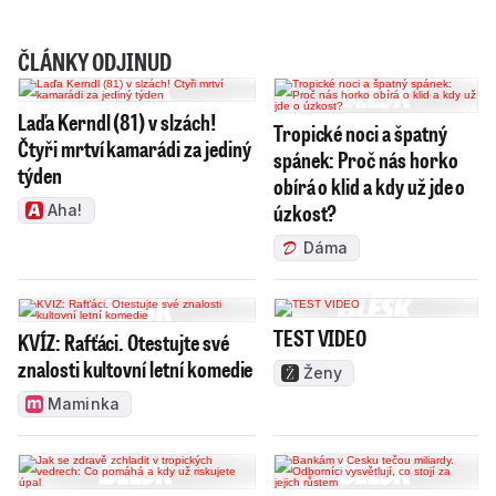
ČLÁNKY ODJINUD
Laďa Kerndl (81) v slzách!
Tropické noci a špatný
Čtyři mrtví kamarádi za jediný
spánek: Proč nás horko
týden
obírá o klid a kdy už jde o
úzkost?
Aha!
Dáma
TEST VIDEO
KVÍZ: Rafťáci. Otestujte své
znalosti kultovní letní komedie
Ženy
Maminka