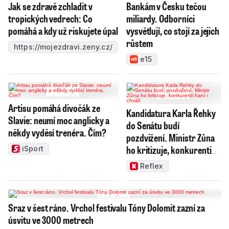
Jak se zdravě zchladit v
Bankám v Česku tečou
tropických vedrech: Co
miliardy. Odborníci
pomáhá a kdy už riskujete úpal
vysvětlují, co stojí za jejich
růstem
https://mojezdravi.zeny.cz/
e15
Artisu pomáhá divočák ze
Kandidatura Karla Řehky
Slavie: neumí moc anglicky a
do Senátu budí
někdy vyděsí trenéra. Čím?
pozdvižení. Ministr Zůna
ho kritizuje, konkurenti
iSport
haní i chválí
Reflex
Sraz v šest ráno. Vrchol festivalu Tóny Dolomit zazní za
úsvitu ve 3000 metrech