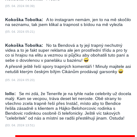
(05. 04. 2024 06:39)
Kokoška Tobolka:
A to instagram nemám, jen to na mě skočilo
na seznamu, tak jsem klikal a trapnost s bídou na mě vylezla
(05. 04. 2024 05:21)
Kokoška Tobolka:
No ta Bendová a ty její trapný nechutný
videa a to je fakt super reklama ale jen prostřední třídu a pro ty
co si hrajou na elitu a vezmou si půjčku aby obohatili tuto paní a
sebe o dovolenou v paneláku u bazénu!
A přesně ještě řeší spory trapných komentáři ! Minuly majitele asi
netušili kterým českým bílým Cikánům prodávají garsonky
(05. 04. 2024 05:20)
lollo:
Se mi zdá, že Tenerife je na tyhle naše celebrity už docela
malý. Kam se vecpou, tráva deset let neroste. Obě strany to
všechno zcela trapně řeší přes Instáč, místo aby to Bendice
řešila zásadně s klientem a Hájko-Belohorcovic rodinka s
Bendovic rodinkou osobně či telefonicky. Ještě víc takových
"celebritek" od nás a místní se radši přestěhují jinam. Ostuda!
(03. 04. 2024 13:51)