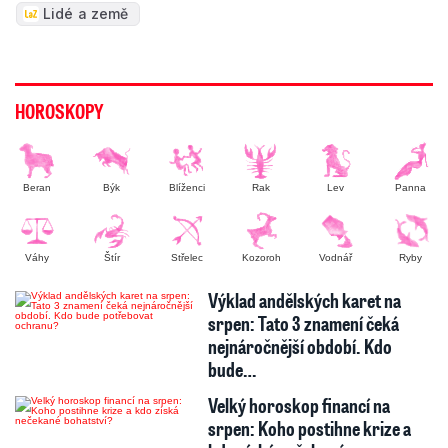
Lidé a země
HOROSKOPY
Beran
Býk
Blíženci
Rak
Lev
Panna
Váhy
Štír
Střelec
Kozoroh
Vodnář
Ryby
Výklad andělských karet na
srpen: Tato 3 znamení čeká
nejnáročnější období. Kdo
bude…
Velký horoskop financí na
srpen: Koho postihne krize a