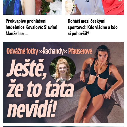
Překvapivé prohlášení
Boháči mezi českými
hudebnice Kovalové: Slavím!
sportovci: Kdo vládne a kdo
Manžel se ...
si pohoršil?
Odvážné fotky Denisy Pfauserové: Ještě, že to táta nevidí