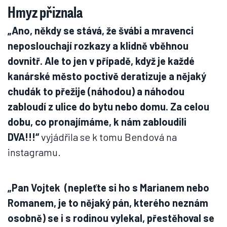
Hmyz přiznala
„Ano, někdy se stává, že švábi a mravenci
neposlouchají rozkazy a klidně vběhnou
dovnitř. Ale to jen v případě, když je každé
kanárské město poctivě deratizuje a nějaký
chudák to přežije (náhodou) a náhodou
zabloudí z ulice do bytu nebo domu. Za celou
dobu, co pronajímáme, k nám zabloudili
DVA!!!“
vyjádřila se k tomu Bendová na
instagramu.
„Pan Vojtek (nepleťte si ho s Marianem nebo
Romanem, je to nějaký pán, kterého neznám
osobně) se i s rodinou vylekal, přestěhoval se