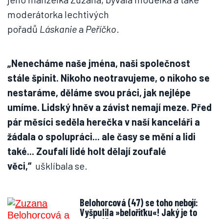
moderátorka lechtivých
pořadů
Láskanie
a
Peříčko
.
„Nenecháme naše jména, naši společnost
stále špinit. Nikoho neotravujeme, o nikoho se
nestaráme, děláme svou práci, jak nejlépe
umíme. Lidský hněv a závist nemají meze. Před
pár měsíci seděla herečka v naší kanceláři a
žádala o spolupráci... ale časy se mění a lidi
také... Zoufalí lidé holt dělají zoufalé
věci,“
ušklíbala se.
Belohorcová (47) se toho nebojí:
Vyšpulila »belořiťku«! Jaký je to