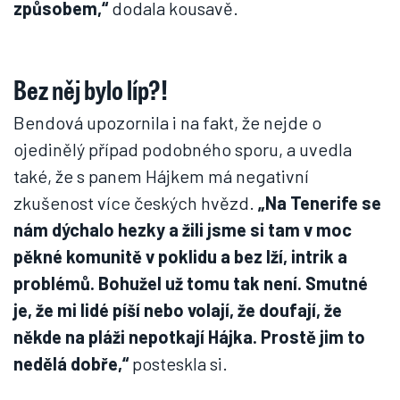
způsobem,“
dodala kousavě.
Bez něj bylo líp?!
Bendová upozornila i na fakt, že nejde o
ojedinělý případ podobného sporu, a uvedla
také, že s panem Hájkem má negativní
zkušenost více českých hvězd.
„Na Tenerife se
nám dýchalo hezky a žili jsme si tam v moc
pěkné komunitě v poklidu a bez lží, intrik a
problémů. Bohužel už tomu tak není. Smutné
je, že mi lidé píší nebo volají, že doufají, že
někde na pláži nepotkají Hájka. Prostě jim to
nedělá dobře,“
posteskla si.