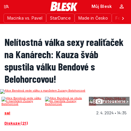
Můj Blesk
Macinka vs. Pavel
StarDance
Made in Česko
Festiva
Nelítostná válka sexy realiťaček
na Kanárech: Kauza šváb
spustila válku Bendové s
Belohorcovou!
46
Fotogalerie >
sal
2. 4. 2024 • 14:35
Diskuze (21)