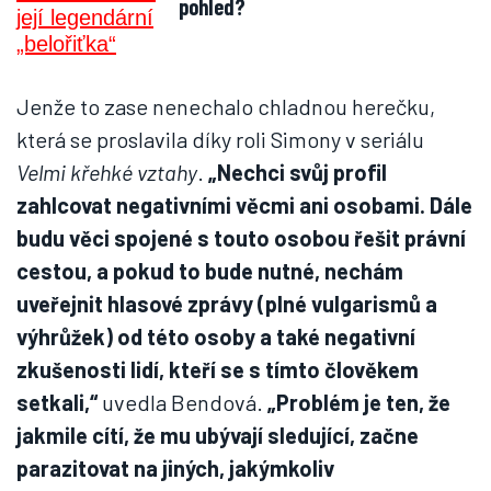
pohled?
Jenže to zase nenechalo chladnou herečku,
která se proslavila díky roli Simony v seriálu
Velmi křehké vztahy
.
„Nechci svůj profil
zahlcovat negativními věcmi ani osobami. Dále
budu věci spojené s touto osobou řešit právní
cestou, a pokud to bude nutné, nechám
uveřejnit hlasové zprávy (plné vulgarismů a
výhrůžek) od této osoby a také negativní
zkušenosti lidí, kteří se s tímto člověkem
setkali,“
uvedla Bendová.
„Problém je ten, že
jakmile cítí, že mu ubývají sledující, začne
parazitovat na jiných, jakýmkoliv