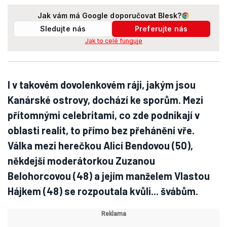
Jak vám má Google doporučovat Blesk?
Sledujte nás
Preferujte nás
Jak to celé funguje
I v takovém dovolenkovém ráji, jakým jsou
Kanárské ostrovy, dochází ke sporům. Mezi
přítomnými celebritami, co zde podnikají v
oblasti realit, to přímo bez přehánění vře.
Válka mezi herečkou Alicí Bendovou (50),
někdejší moderátorkou Zuzanou
Belohorcovou (48) a jejím manželem Vlastou
Hájkem (48) se rozpoutala kvůli... švábům.