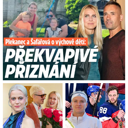
Plekanec a Šafářová o výchově dětí: Překvapivé přiznání