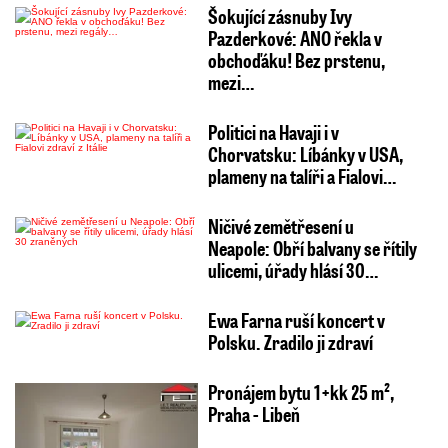
Šokující zásnuby Ivy
Pazderkové: ANO řekla v
obchoďáku! Bez prstenu,
mezi…
Politici na Havaji i v
Chorvatsku: Líbánky v USA,
plameny na talíři a Fialovi…
Ničivé zemětřesení u
Neapole: Obří balvany se řítily
ulicemi, úřady hlásí 30…
Ewa Farna ruší koncert v
Polsku. Zradilo ji zdraví
Pronájem bytu 1+kk 25 m²,
Praha - Libeň