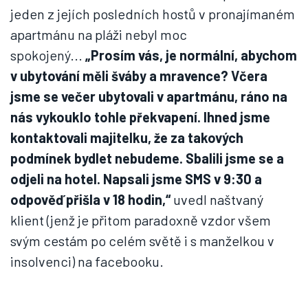
jeden z jejích posledních hostů v pronajímaném
apartmánu na pláži nebyl moc
spokojený...
„Prosím vás, je normální, abychom
v ubytování měli šváby a mravence? Včera
jsme se večer ubytovali v apartmánu, ráno na
nás vykouklo tohle překvapení. Ihned jsme
kontaktovali majitelku, že za takových
podmínek bydlet nebudeme. Sbalili jsme se a
odjeli na hotel. Napsali jsme SMS v 9:30 a
odpověď přišla v 18 hodin,“
uvedl naštvaný
klient (jenž je přitom paradoxně vzdor všem
svým cestám po celém světě i s manželkou v
insolvenci) na facebooku.