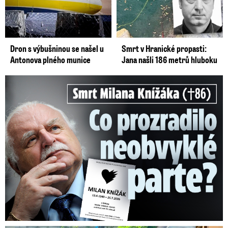
Dron s výbušninou se našel u
Smrt v Hranické propasti:
Antonova plného munice
Jana našli 186 metrů hluboku
Smrt Milana Knížáka (†86): Co prozradilo neobvyklé parte?