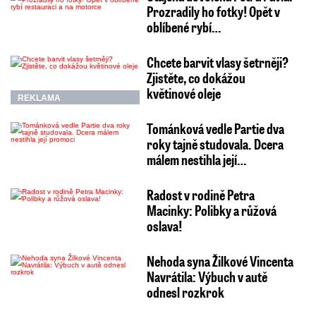
Prozradily ho fotky! Opět v
oblíbené rybí…
Chcete barvit vlasy šetrněji?
Zjistěte, co dokážou
květinové oleje
REKLAMA
Tománková vedle Partie dva
roky tajně studovala. Dcera
málem nestihla její…
Radost v rodině Petra
Macinky: Polibky a růžová
oslava!
Nehoda syna Žilkové Vincenta
Navrátila: Výbuch v autě
odnesl rozkrok