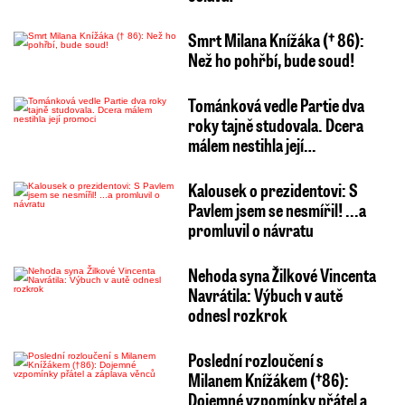
Smrt Milana Knížáka († 86):
Než ho pohřbí, bude soud!
Tománková vedle Partie dva
roky tajně studovala. Dcera
málem nestihla její…
Kalousek o prezidentovi: S
Pavlem jsem se nesmířil! ...a
promluvil o návratu
Nehoda syna Žilkové Vincenta
Navrátila: Výbuch v autě
odnesl rozkrok
Poslední rozloučení s
Milanem Knížákem (†86):
Dojemné vzpomínky přátel a