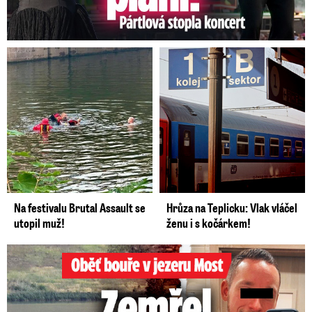
Na festivalu Brutal Assault se
Hrůza na Teplicku: Vlak vláčel
utopil muž!
ženu i s kočárkem!
Oběť bouře v jezeru Most: Zemřel táta Dominik (†28)