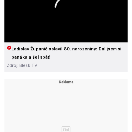
Ladislav Županič oslavil 80. narozeniny: Dal jsem si
panáka a šel spát!
Zdroj: Blesk TV