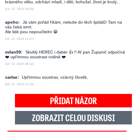
krásného věku, odchází mladí, i děti, bohužel, život je krutý,..
(14. 12. 2023 18:29)
apoho:
Já vám pořád říkám, nelezte do těch špitálů! Tam na
vás čeká smrt.
Ale lidé jsou nepoučitelní 😁
(10. 12. 2023 11:47)
milan59:
Skvělý HEREC i dabér 👍 !! Ať pan Županič odpočívá
❤️‍ upřímnou soustrast rodině ❤️‍
(10. 12. 2023 08:02)
carlae:
Upřímnou soustras, vzácný člověk,
(09. 12. 2023 21:16)
PŘIDAT NÁZOR
ZOBRAZIT CELOU DISKUSI