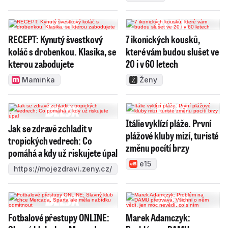
RECEPT: Kynutý švestkový
7 ikonických kousků,
koláč s drobenkou. Klasika, se
které vám budou slušet ve
kterou zabodujete
20 i v 60 letech
Maminka
Ženy
Itálie vyklízí pláže. První
Jak se zdravě zchladit v
plážové kluby mizí, turisté
tropických vedrech: Co
změnu pocítí brzy
pomáhá a kdy už riskujete úpal
e15
https://mojezdravi.zeny.cz/
Fotbalové přestupy ONLINE:
Marek Adamczyk: