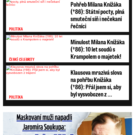
Pohřeb Milana Knížáka
(†86): Státní pocty, plná
smuteční síň i nečekaní
řečníci
POLITIKA
Minulost Milana Knížáka
(†86): 10 let soudů s
Krampolem o majetek!
ČESKÉ CELEBRITY
Klausova mrazivá slova
na pohřbu Knížáka
(†86): Přál jsem si, aby
byl vysvobozen z ...
POLITIKA
Maskovaní muži napadli Jaromíra Soukupa: Krvavá nakládačka