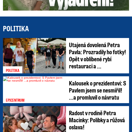
POLITIKA
Utajená dovolená Petra
Pavla: Prozradily ho fotky!
Opět v oblíbené rybí
restauraci a ...
POLITIKA
Kalousek o prezidentovi: S
Pavlem jsem se nesmířil!
...a promluvil o návratu
EPICENTRUM
Radost v rodině Petra
Macinky: Polibky a růžová
oslava!