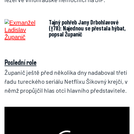
Tajný pohřeb Jany Drbohlavové
(†78): Najednou se přestala hýbat,
popsal Županič
Poslední role
Županič ještě před několika dny nadaboval třetí
řadu tureckého seriálu Netflixu Šikovný krejčí, v
němž propůjčil hlas otci hlavního představitele.