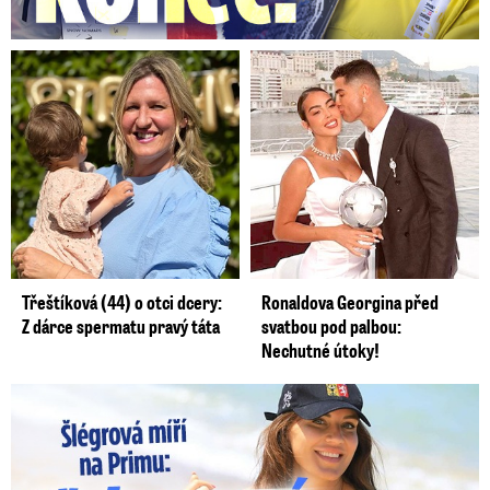
Třeštíková (44) o otci dcery:
Ronaldova Georgina před
Z dárce spermatu pravý táta
svatbou pod palbou:
Nechutné útoky!
Lucie Šlégrová míří na Primu. Překvapení pro sporťáky!