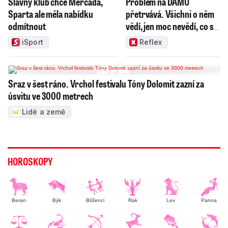
Slavný klub chce Mercada,
Problém na DAMU
Sparta ale měla nabídku
přetrvává. Všichni o něm
odmítnout
vědí, jen moc nevědí, co s
ním
iSport
Reflex
Sraz v šest ráno. Vrchol festivalu Tóny Dolomit zazní za
úsvitu ve 3000 metrech
Lidé a země
HOROSKOPY
Beran
Býk
Blíženci
Rak
Lev
Panna