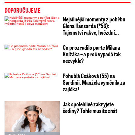
DOPORUČUJEME
Nejsilnější momenty z pohřbu
Glena Hansarda (†56):
Tajemství rakve, hvězdní…
Co prozradilo parte Milana
Knížáka – a proč vypadá tak
nezvykle?
Pohublá Csáková (55) na
Sardinii: Manžela vyměnila za
zajíčka!
Jak spolehlivě zakryjete
šediny? Tohle musíte znát