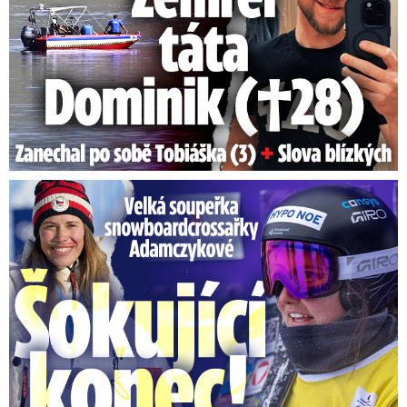
Velká soupeřka Adamczykové: Šokující konec!