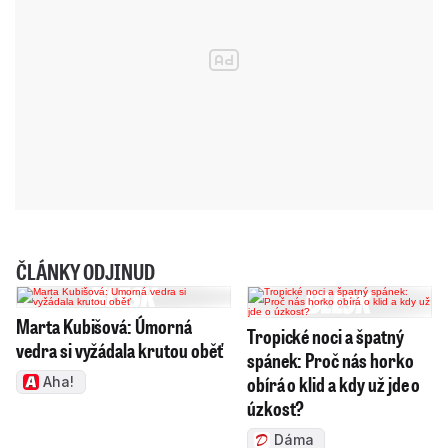
ČLÁNKY ODJINUD
Marta Kubišová: Úmorná
Tropické noci a špatný
vedra si vyžádala krutou oběť
spánek: Proč nás horko
obírá o klid a kdy už jde o
Aha!
úzkost?
Dáma