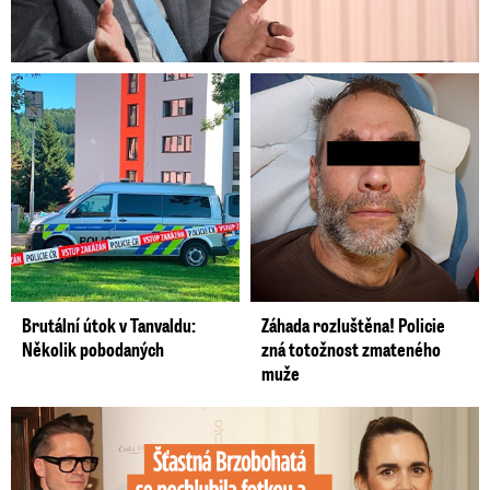
Brutální útok v Tanvaldu:
Záhada rozluštěna! Policie
Několik pobodaných
zná totožnost zmateného
muže
Šťastná Brzobohatá se pochlubila fotkou: Rýpanec od Ondřeje