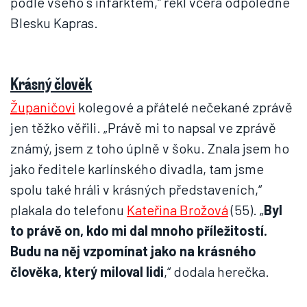
podle všeho s infarktem,“ řekl včera odpoledne
Blesku Kapras.
Krásný člověk
Županičovi
kolegové a přátelé nečekané zprávě
jen těžko věřili. „Právě mi to napsal ve zprávě
známý, jsem z toho úplně v šoku. Znala jsem ho
jako ředitele karlínského divadla, tam jsme
spolu také hráli v krásných představeních,“
plakala do telefonu
Kateřina Brožová
(55). „
Byl
to právě on, kdo mi dal mnoho příležitostí.
Budu na něj vzpomínat jako na krásného
člověka, který miloval lidi
,“ dodala herečka.