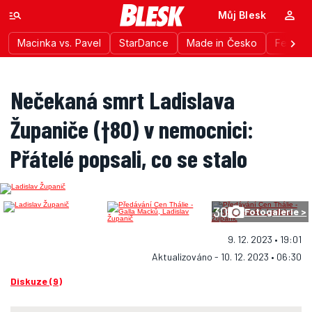
Můj Blesk
Macinka vs. Pavel
StarDance
Made in Česko
Festiva
Nečekaná smrt Ladislava
Županiče (†80) v nemocnici:
Přátelé popsali, co se stalo
30
Fotogalerie >
9. 12. 2023 • 19:01
Aktualizováno - 10. 12. 2023 • 06:30
Diskuze (9)