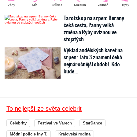
Váhy
Štír
Střelec
Kozoroh
Vodnář
Ryby
Tarotskop na srpen: Berany
čeká cesta, Panny velká
změna a Ryby uvíznou ve
stojatých …
Výklad andělských karet na
srpen: Tato 3 znamení čeká
nejnáročnější období. Kdo
bude…
To nejlepší ze světa celebrit
Celebrity
Festival ve Varech
StarDance
Módní policie Iny T.
Královská rodina