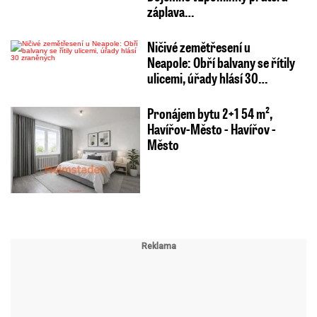
záplava…
Ničivé zemětřesení u
Neapole: Obří balvany se řítily
ulicemi, úřady hlásí 30…
Pronájem bytu 2+1 54 m²,
Havířov-Město - Havířov -
Město