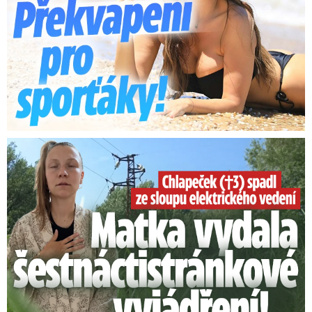
Smrtelný pád chlapce: Matka vydala vyjádření na 16 stran