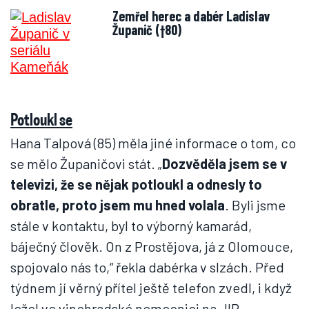
Zemřel herec a dabér Ladislav
Županič (†80)
Potloukl se
Hana Talpová (85) měla jiné informace o tom, co
se mělo Županičovi stát. „
Dozvěděla jsem se v
televizi, že se nějak potloukl a odnesly to
obratle, proto jsem mu hned volala
. Byli jsme
stále v kontaktu, byl to výborný kamarád,
báječný člověk. On z Prostějova, já z Olomouce,
spojovalo nás to,“ řekla dabérka v slzách. Před
týdnem jí věrný přítel ještě telefon zvedl, i když
ležel ve vinohradské nemocnici na JIP.