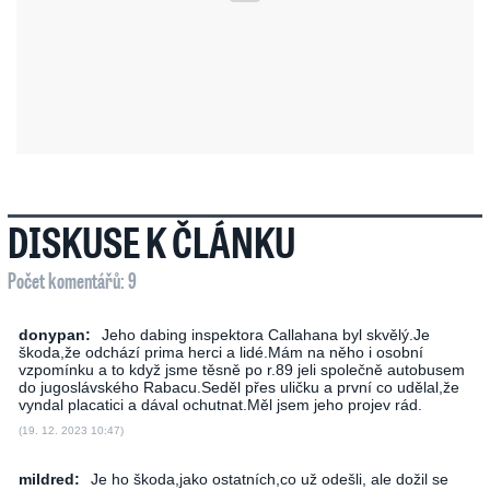
DISKUSE K ČLÁNKU
Počet komentářů: 9
donypan:
Jeho dabing inspektora Callahana byl skvělý.Je
škoda,že odchází prima herci a lidé.Mám na něho i osobní
vzpomínku a to když jsme těsně po r.89 jeli společně autobusem
do jugoslávského Rabacu.Seděl přes uličku a první co udělal,že
vyndal placatici a dával ochutnat.Měl jsem jeho projev rád.
(19. 12. 2023 10:47)
mildred:
Je ho škoda,jako ostatních,co už odešli, ale dožil se