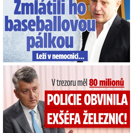
V trezoru měl 80 milionů: Policie obvinila exšéfa železnic!