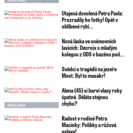
REKLAMA
Utajená dovolená Petra Pavla:
Prozradily ho fotky! Opět v
oblíbené rybí…
Nová láska ve sněmovních
lavicích: Decroix s mladým
kolegou z ODS v bazénu pod…
Svědci o tragédii na jezeře
Most: Byl to masakr!
Alena (45) si barví vlasy roky
špatně. Děláte stejnou
chybu?
REKLAMA
Radost v rodině Petra
Macinky: Polibky a růžová
oslava!