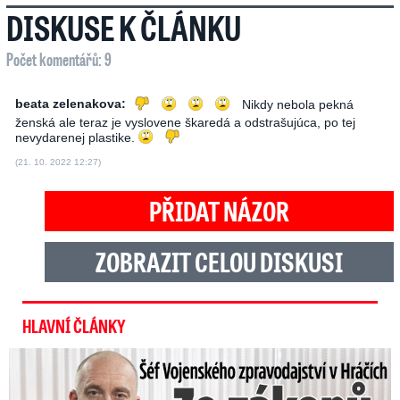
DISKUSE K ČLÁNKU
Počet komentářů: 9
beata zelenakova:
Nikdy nebola pekná
ženská ale teraz je vyslovene škaredá a odstrašujúca, po tej
nevydarenej plastike.
(21. 10. 2022 12:27)
PŘIDAT NÁZOR
ZOBRAZIT CELOU DISKUSI
HLAVNÍ ČLÁNKY
Šéf Vojenského zpravodajství: Přijdou desetitisíce Ukrajinců