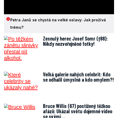
Petra Janů se chystá na velké oslavy: Jak prožívá
trému?
Zesnulý herec Josef Somr (†88):
Nikdy nezveřejněné fotky!
Velká galerie nahých celebrit: Kdo
se odhalil úmyslně a kdo omylem?!
Bruce Willis (67) postižený těžkou
afázií: Ukázal světu dojemné video
se svými …