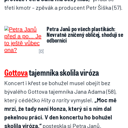
třetí kmotr – zpěvák a producent Petr Šiška (57).
Petra Janů po všech plastikách:
Nevratně zničený obličej, shodují se
odborníci
Gottova
tajemníka skolila viróza
Koncert i křest se bohužel musel obejít bez
bývalého Gottova tajemníka Jana Adama (58),
který cédéčko
Hity a rarity
vymyslel.
„Moc mě
mrzí, že tady není Honza, který si s ním dal
pekelnou práci. V den koncertu ho bohužel
skolila viróza,“
posteskla si Petra Janů.