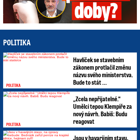
POLITIKA
Havlíček se stavebním
zákonem protlačil změnu
názvu svého ministerstva.
Bude to stát ...
POLITIKA
„Zcela nepřijatelné.“
Umělci tepou Klempíře za
nový návrh. Babiš: Budu
reagovat
POLITIKA
Jsou v havarijním stavu,