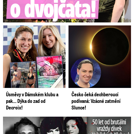
Úsměvy v Dámském klubu a
Česko čeká dechberoucí
pak… Dýka do zad od
podívaná: Vzácné zatmění
Decroix!
Slunce!
50 let od běsnění Somory: Těla dívek vrah ukryl na skládce