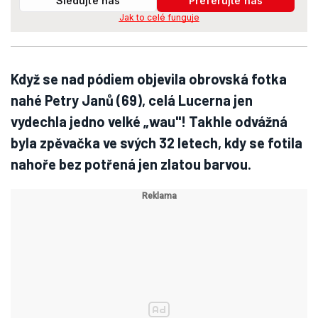
Sledujte nás
Preferujte nás
Jak to celé funguje
Když se nad pódiem objevila obrovská fotka
nahé Petry Janů (69), celá Lucerna jen
vydechla jedno velké „wau"! Takhle odvážná
byla zpěvačka ve svých 32 letech, kdy se fotila
nahoře bez potřená jen zlatou barvou.