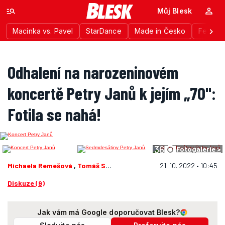
Můj Blesk
Macinka vs. Pavel
StarDance
Made in Česko
Festiva
Odhalení na narozeninovém
koncertě Petry Janů k jejím „70":
Fotila se nahá!
36
Fotogalerie >
Michaela Remešová
,
Tomáš Stanislavčík
21. 10. 2022 • 10:45
Diskuze (9)
Jak vám má Google doporučovat Blesk?