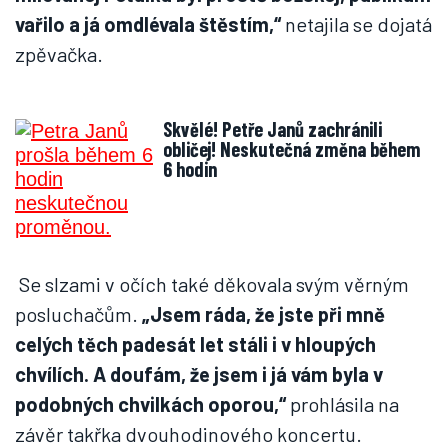
vařilo a já omdlévala štěstím,“
netajila se dojatá
zpěvačka.
Skvělé! Petře Janů zachránili
obličej! Neskutečná změna během
6 hodin
Se slzami v očích také děkovala svým věrným
posluchačům.
„Jsem ráda, že jste při mně
celých těch padesát let stáli i v hloupých
chvílích. A doufám, že jsem i já vám byla v
podobných chvilkách oporou,“
prohlásila na
závěr takřka dvouhodinového koncertu.