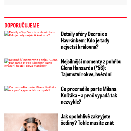
DOPORUČUJEME
Detaily aféry Decroix s
Havránkem: Kdo je tady
největší královna?
Nejsilnější momenty z pohřbu
Glena Hansarda (†56):
Tajemství rakve, hvězdní…
Co prozradilo parte Milana
Knížáka – a proč vypadá tak
nezvykle?
Jak spolehlivě zakryjete
šediny? Tohle musíte znát