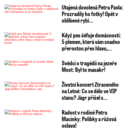
Utajená dovolená Petra Pavla:
Prozradily ho fotky! Opět v
oblíbené rybí…
Když pes šéfuje domácnosti:
5 plemen, která vám snadno
přerostou přes hlavu,…
Svědci o tragédii na jezeře
Most: Byl to masakr!
Životní koncert Ztraceného
na Letné: Co se dělo ve VIP
stanu? Jágr přišel s…
Radost v rodině Petra
Macinky: Polibky a růžová
oslava!