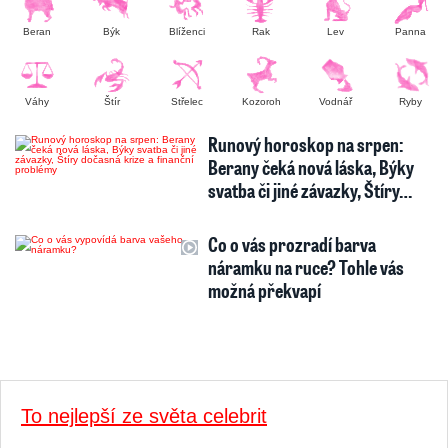
Beran
Býk
Blíženci
Rak
Lev
Panna
Váhy
Štír
Střelec
Kozoroh
Vodnář
Ryby
Runový horoskop na srpen:
Berany čeká nová láska, Býky
svatba či jiné závazky, Štíry…
Co o vás prozradí barva
náramku na ruce? Tohle vás
možná překvapí
To nejlepší ze světa celebrit