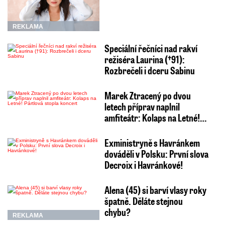
REKLAMA
Speciální řečníci nad rakví
režiséra Laurina (†91):
Rozbrečeli i dceru Sabinu
Marek Ztracený po dvou
letech příprav naplnil
amfiteátr: Kolaps na Letné!…
Exministryně s Havránkem
dováděli v Polsku: První slova
Decroix i Havránkové!
Alena (45) si barví vlasy roky
špatně. Děláte stejnou
chybu?
REKLAMA