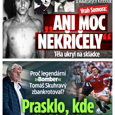
Proč Skuhravý zbankrotoval? Prasklo, kde dluží miliony!