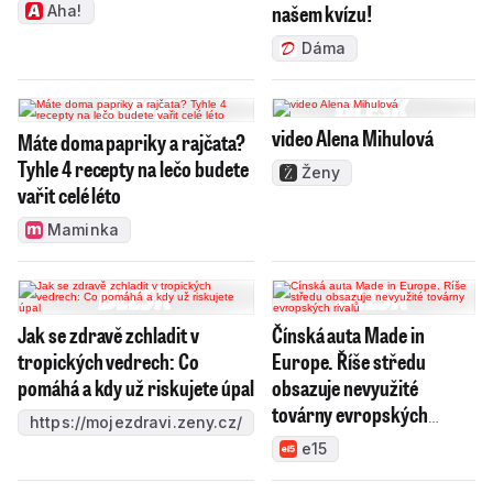
našem kvízu!
Aha!
Dáma
video Alena Mihulová
Máte doma papriky a rajčata?
Tyhle 4 recepty na lečo budete
Ženy
vařit celé léto
Maminka
Jak se zdravě zchladit v
Čínská auta Made in
tropických vedrech: Co
Europe. Říše středu
pomáhá a kdy už riskujete úpal
obsazuje nevyužité
továrny evropských
https://mojezdravi.zeny.cz/
rivalů
e15