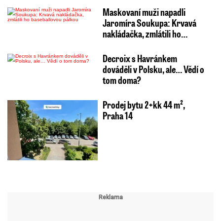
Maskovaní muži napadli
Jaromíra Soukupa: Krvavá
nakládačka, zmlátili ho…
Decroix s Havránkem
dováděli v Polsku, ale… Vědí o
tom doma?
Prodej bytu 2+kk 44 m²,
Praha 14