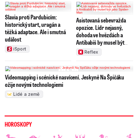
Slavia proti Pardubicím:
Asistovaná sebevražda
historický start, uragán a
opozice. Lídr nejasný,
těžká adaptace. Ale i smutná
dohoda ve hvězdách a
událost
Antibabiš by musel být
jako Spider-Man
iSport
Reflex
Videomapping i scénické nasvícení. Jeskyně Na Špičáku
ožije novými technologiemi
Lidé a země
HOROSKOPY