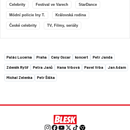
Celebrity
Festival ve Varech
StarDance
Módní policie Iny T.
Královská rodina
České celebrity
TV, Filmy, seriály
Palác Lucerna
Praha
Ceny Oscar
koncert
Petr Janda
Zdeněk Rytíř
Petra Janů
Hana Vrbová
Pavel Vrba
Jan Adam
Michal Zelenka
Petr Šiška