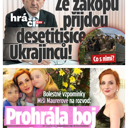
Bolestné vzpomínky Míši Maurerové: Prohrála boj o dvojčata!