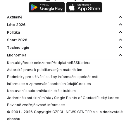
Aktuálně
Léto 2026
Politika
Sport 2026
Technologie
Ekonomika
Kontakty
Redakce
Inzerce
Předplatné
RSS
Kariéra
Autorská práva k publikovaným materiálům
Podmínky pro užívání služby informační společnosti
Informace o zpracování osobních údajů
Cookies
Nastavení soukromí
Vlastnická struktura
Jednotná kontaktní místa / Single Points of Contact
Etický kodex
Povinně zveřejňované informace
© 2001 - 2026 Copyright
CZECH NEWS CENTER a.s.
a dodavatelé
obsahu