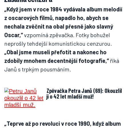
„Když jsem v roce 1984 vydávala album melodií
z oscarových filmů, napadlo ho, abych se
nechala zvěčnit na obal přesně jako slavný
Oscar,“
vzpomíná zpěvačka. Fotky bohužel
neprošly tehdejší komunistickou cenzurou.
„Obal jsme museli přefotit a nakonec ho
zdobily mnohem decentnější fotografie,“
říká
Janů s trpkým pousmáním.
Zpěvačka Petra Janů (69): Okouzlil
ji o 42 let mladší muž!
„Teprve až po revoluci v roce 1990, když album