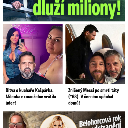
Bitva o kuchaře Kašpárka.
Zničený Messi po smrti táty
Milenka exmanželce vrátila
(†68): V černém spěchal
úder!
domů!
Belohorcová rok po odstranění implantátů: Konečně sama sebou