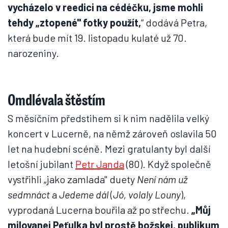
vycházelo v reedici na cédéčku, jsme mohli
tehdy „ztopené" fotky použít,
“ dodává Petra,
která bude mít 19. listopadu kulaté už 70.
narozeniny.
Omdlévala štěstím
S měsíčním předstihem si k nim nadělila velký
koncert v Lucerně, na němž zároveň oslavila 50
let na hudební scéně. Mezi gratulanty byl další
letošní jubilant
Petr Janda
(80). Když společně
vystřihli „jako zamlada" duety
Není nám už
sedmnáct
a
Jedeme dál
(
Jó, volaly Louny
),
vyprodaná Lucerna bouřila až po střechu.
„Můj
milovanej Peťulka byl prostě božskej, publikum