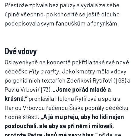
Přestože zpívala bez pauzy a vydala ze sebe
úplně všechno, po koncertě se ještě dlouho
podepisovala svým fanouškům a fanynkám.
Dvě vdovy
Oslavenkyně na koncertě pokřtila také své nové
cédéčko
Hity a rarity
. Jako kmotry měla vdovy
po geniálních textařích Zdeňkovi Rytířovi (†69) a
Pavlu Vrbovi (†73).
„Jsme pořád mladé a
krásné,“
prohlásila Helena Rytířová a spolu s
Hanou Vrbovou řečenou Šiška popřály cédéčku
hodně štěstí.
„A já mu přeju, aby ho lidi nejen
poslouchali, ale aby se při něm i milovali,
protože Petra Janů má sexy hlas,“
přidal se