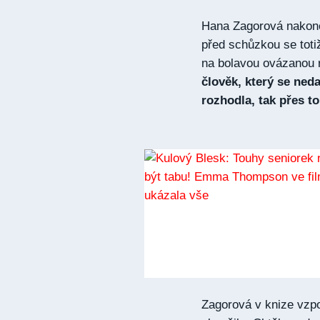
Hana Zagorová nakone
před schůzkou se toti
na bolavou ovázanou r
člověk, který se ned
rozhodla, tak přes to
Zagorová v knize vzpom