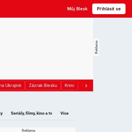
Můj Blesk
Přihlásit se
na Ukrajině
Zázrak Blesku
Krimi
Donald Trump
Sport
ty
Seriály, filmy, kino a tv
Více