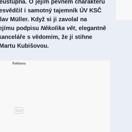
eústupná. O jejím pevném charakteru
řesvědčil i samotný tajemník ÚV KSČ
av Müller. Když si ji zavolal na
jejímu podpisu
Několika vět
, elegantně
kanceláře s vědomím, že jí stihne
 Martu Kubišovou.