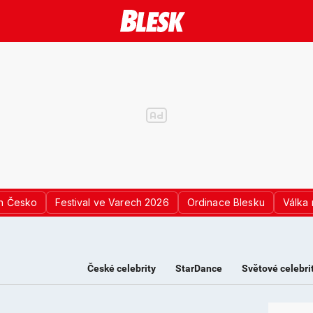
n Česko
Festival ve Varech 2026
Ordinace Blesku
Válka 
České celebrity
StarDance
Světové celebri