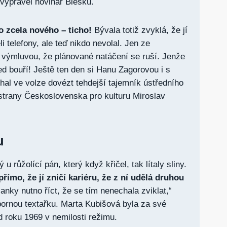
 vyprávěl novinář Blesku.
 zcela nového – ticho!
Bývala totiž zvyklá, že jí
 telefony, ale teď nikdo nevolal. Jen ze
 výmluvou, že plánované natáčení se ruší. Jenže
ed bouří! Ještě ten den si Hanu Zagorovou i s
l ve volze dovézt tehdejší tajemník ústředního
strany Československa pro kulturu Miroslav
u
 u růžolící pán, který když křičel, tak lítaly sliny.
římo, že jí zničí kariéru, že z ní udělá druhou
anky nutno říct, že se tím nenechala zviklat,“
ornou textařku. Marta Kubišová byla za své
d roku 1969 v nemilosti režimu.