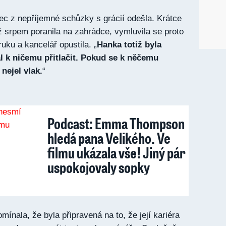
c z nepříjemné schůzky s grácií odešla. Krátce
ž srpem poranila na zahrádce, vymluvila se proto
uku a kancelář opustila. „
Hanka totiž byla
al k ničemu přitlačit. Pokud se k něčemu
 nejel vlak.
“
Podcast: Emma Thompson
hledá pana Velikého. Ve
filmu ukázala vše! Jiný pár
uspokojovaly sopky
ínala, že byla připravená na to, že její kariéra