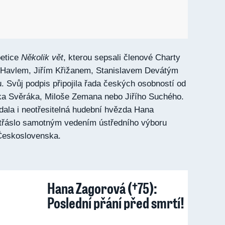
petice
Několik vět
, kterou sepsali členové Charty
 Havlem, Jiřím Křižanem, Stanislavem Devátým
 Svůj podpis připojila řada českých osobností od
ňka Svěráka, Miloše Zemana nebo Jiřího Suchého.
dala i neotřesitelná hudební hvězda Hana
otřáslo samotným vedením ústředního výboru
Československa.
Hana Zagorová (†75):
Poslední přání před smrtí!