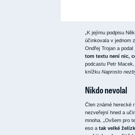
„K jejímu podpisu Něk
účinkovala v jednom z 
Ondřej Trojan a podal 
tom textu není nic, 
podcastu Petr Macek, 
knížku
Naprosto nezb
Nikdo nevolal
Člen známé herecké ro
nezveřejní hned a učin
mnoha. „Ovšem pro teh
eso a
tak velké želízk