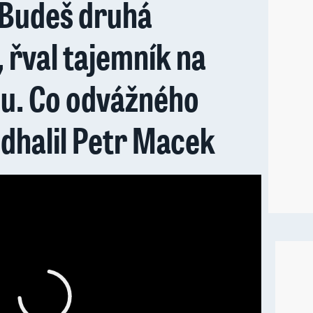
 Budeš druhá
 řval tajemník na
u. Co odvážného
odhalil Petr Macek