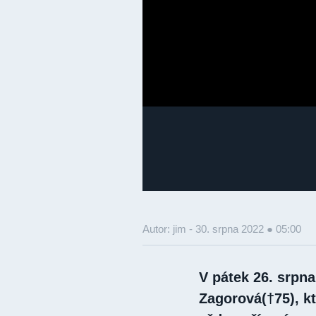
Autor: jim -
30. srpna 2022 ● 05:00
V pátek 26. srpn
Zagorová(†75), k