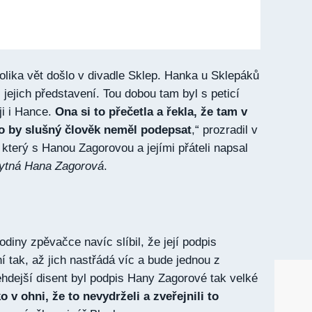
olika vět došlo v divadle Sklep. Hanka u Sklepáků
jejich představení. Tou dobou tam byl s peticí
ji i Hance.
Ona si to přečetla a řekla, že tam v
co by slušný člověk neměl podepsat
,“ prozradil v
který s Hanou Zagorovou a jejími přáteli napsal
ytná Hana Zagorová
.
diny zpěvačce navíc slíbil, že její podpis
í tak, až jich nastřádá víc a bude jednou z
dejší disent byl podpis Hany Zagorové tak velké
o v ohni, že to nevydrželi a zveřejnili to