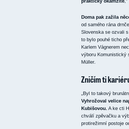
prakticky okamžitě
,“
Doma pak zažila něco
od samého rána drnčeli
Slovenska se ozvali s
to bylo pouhé ticho př
Karlem Vágnerem necha
výboru Komunistický 
Müller.
Zničím ti kariér
„Byl to takový brunátný
Vyhrožoval velice nap
Kubišovou.
A ke cti H
chválí zpěvačku a výb
protirežimní postoje o