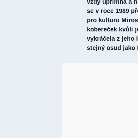
vždy upřímná a n
se v roce 1989 p
pro kulturu Mirosl
kobereček kvůli 
vykráčela z jeho 
stejný osud jako