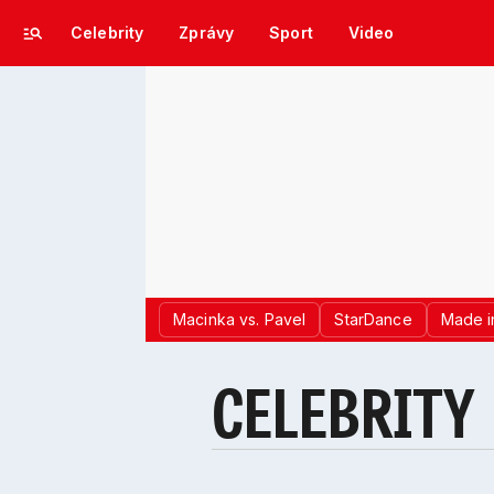
Celebrity
Zprávy
Sport
Video
Macinka vs. Pavel
StarDance
Made i
CELEBRITY