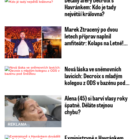
Detaily aféry Decroix s
Havránkem: Kdo je tady
největší královna?
Marek Ztracený po dvou
letech příprav naplnil
amfiteátr: Kolaps na Letné!…
Nová láska ve sněmovních
lavicích: Decroix s mladým
kolegou z ODS v bazénu pod…
Alena (45) si barví vlasy roky
špatně. Děláte stejnou
chybu?
REKLAMA
Exministryně s Havránkem