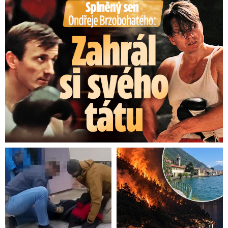
Splněný sen Ondřeje Brzobohatého: Zahrál si svého tátu