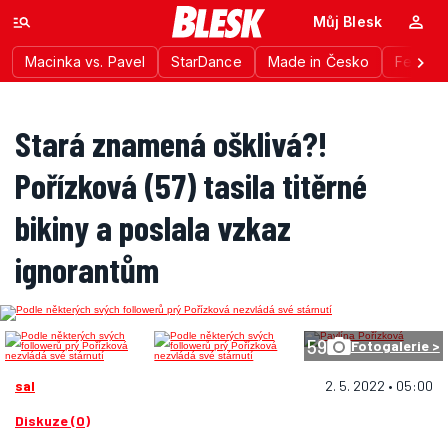
Můj Blesk
Macinka vs. Pavel
StarDance
Made in Česko
Festiva
Stará znamená ošklivá?!
Pořízková (57) tasila titěrné
bikiny a poslala vzkaz
ignorantům
59
Fotogalerie >
sal
2. 5. 2022 • 05:00
Diskuze (0)