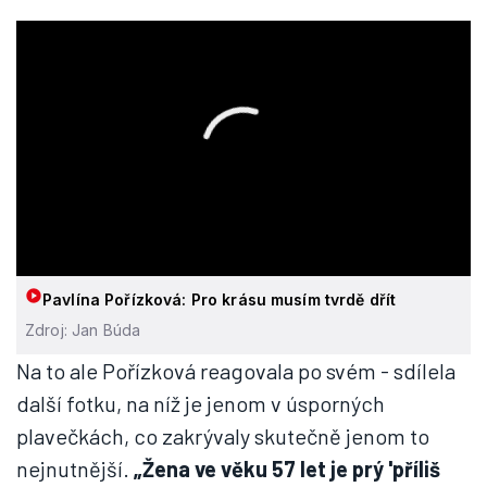
Pavlína Pořízková: Pro krásu musím tvrdě dřít
Zdroj: Jan Búda
Na to ale Pořízková reagovala po svém - sdílela
další fotku, na níž je jenom v úsporných
plavečkách, co zakrývaly skutečně jenom to
nejnutnější.
„Žena ve věku 57 let je prý 'příliš