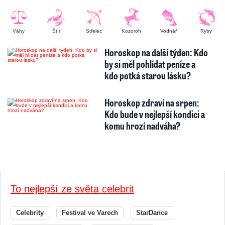
Váhy
Štír
Střelec
Kozoroh
Vodnář
Ryby
Horoskop na další týden: Kdo
by si měl pohlídat peníze a
kdo potká starou lásku?
Horoskop zdraví na srpen:
Kdo bude v nejlepší kondici a
komu hrozí nadváha?
To nejlepší ze světa celebrit
Celebrity
Festival ve Varech
StarDance