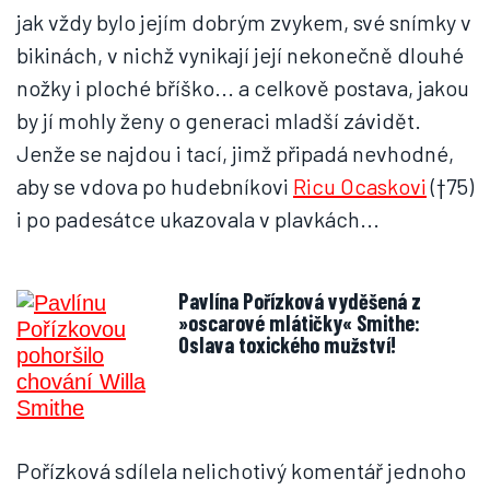
jak vždy bylo jejím dobrým zvykem, své snímky v
bikinách, v nichž vynikají její nekonečně dlouhé
nožky i ploché bříško... a celkově postava, jakou
by jí mohly ženy o generaci mladší závidět.
Jenže se najdou i tací, jimž připadá nevhodné,
aby se vdova po hudebníkovi
Ricu Ocaskovi
(†75)
i po padesátce ukazovala v plavkách...
Pavlína Pořízková vyděšená z
»oscarové mlátičky« Smithe:
Oslava toxického mužství!
Pořízková sdílela nelichotivý komentář jednoho