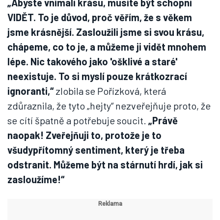
„Abyste vnímali krásu, musíte být schopni
VIDĚT. To je důvod, proč věřím, že s věkem
jsme krásnější. Zasloužili jsme si svou krásu,
chápeme, co to je, a můžeme ji vidět mnohem
lépe. Nic takového jako 'ošklivé a staré'
neexistuje. To si myslí pouze krátkozrací
ignoranti,“
zlobila se Pořízková, která
zdůraznila, že tyto „hejty“ nezveřejňuje proto, že
se cítí špatně a potřebuje soucit.
„Právě
naopak! Zveřejňuji to, protože je to
všudypřítomný sentiment, který je třeba
odstranit. Můžeme být na stárnutí hrdí, jak si
zasloužíme!“