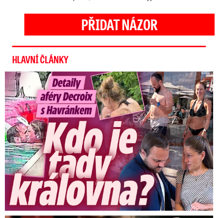
PŘIDAT NÁZOR
HLAVNÍ ČLÁNKY
Detaily aféry Decroix s Havránkem: Kdo je tady královna?