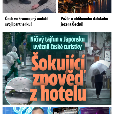
Čech ve Francii prý umlátil
Požár u oblíbeného italského
svoji partnerku!
jezera Čechů!
Ničivý tajfun uvěznil české turistky: Šokující zpověď
Na Gáboríka se sypou obvinění z nevěry: Reakce manželky!