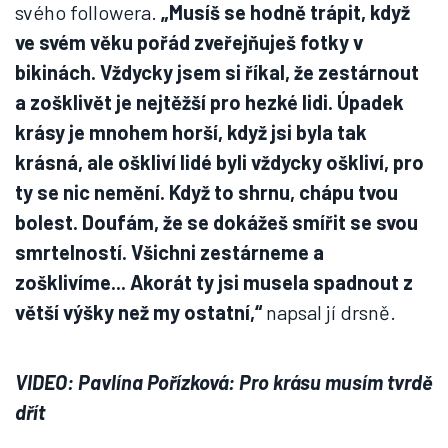
svého followera.
„Musíš se hodně trápit, když
ve svém věku pořád zveřejňuješ fotky v
bikinách. Vždycky jsem si říkal, že zestárnout
a zošklivět je nejtěžší pro hezké lidi. Úpadek
krásy je mnohem horší, když jsi byla tak
krásná, ale oškliví lidé byli vždycky oškliví, pro
ty se nic nemění. Když to shrnu, chápu tvou
bolest. Doufám, že se dokážeš smířit se svou
smrtelností. Všichni zestárneme a
zošklivíme... Akorát ty jsi musela spadnout z
větší výšky než my ostatní,“
napsal jí drsně.
VIDEO: Pavlína Pořízková: Pro krásu musím tvrdě
dřít