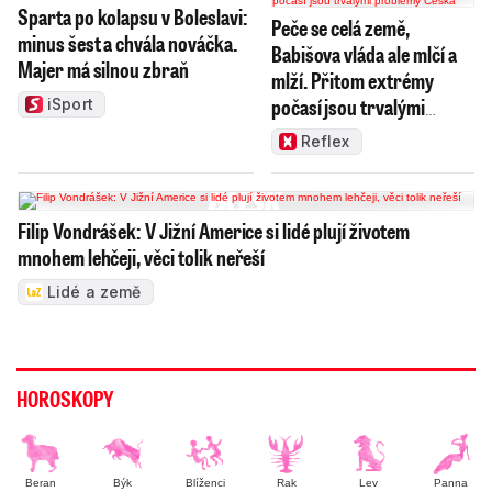
Sparta po kolapsu v Boleslavi:
Peče se celá země,
minus šest a chvála nováčka.
Babišova vláda ale mlčí a
Majer má silnou zbraň
mlží. Přitom extrémy
počasí jsou trvalými
iSport
problémy Česka
Reflex
Filip Vondrášek: V Jižní Americe si lidé plují životem
mnohem lehčeji, věci tolik neřeší
Lidé a země
HOROSKOPY
Beran
Býk
Blíženci
Rak
Lev
Panna