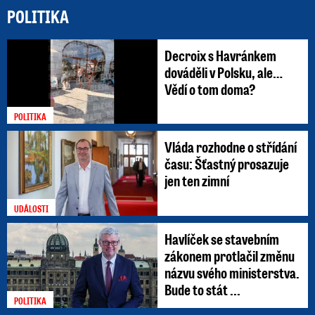
POLITIKA
Decroix s Havránkem
dováděli v Polsku, ale…
Vědí o tom doma?
POLITIKA
Vláda rozhodne o střídání
času: Šťastný prosazuje
jen ten zimní
UDÁLOSTI
Havlíček se stavebním
zákonem protlačil změnu
názvu svého ministerstva.
Bude to stát ...
POLITIKA