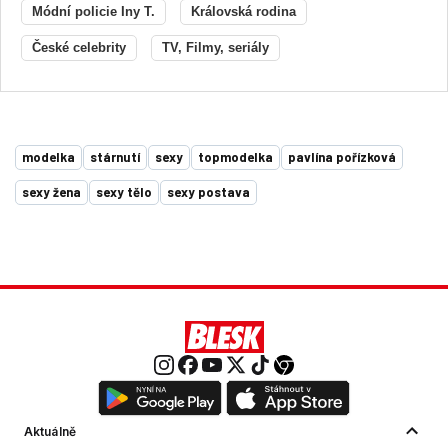
Módní policie Iny T.
Královská rodina
České celebrity
TV, Filmy, seriály
modelka
stárnutí
sexy
topmodelka
pavlína pořízková
sexy žena
sexy tělo
sexy postava
Aktuálně