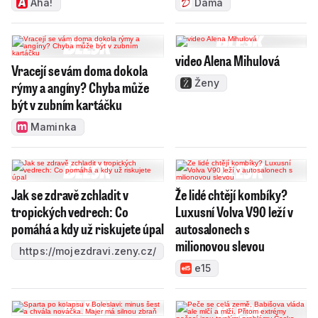
Aha!
Dáma
video Alena Mihulová
Vracejí se vám doma dokola
Ženy
rýmy a angíny? Chyba může
být v zubním kartáčku
Maminka
Jak se zdravě zchladit v
Že lidé chtějí kombíky?
tropických vedrech: Co
Luxusní Volva V90 leží v
pomáhá a kdy už riskujete úpal
autosalonech s
milionovou slevou
https://mojezdravi.zeny.cz/
e15