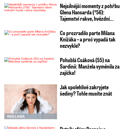
Nejsilnější momenty z pohřbu
Glena Hansarda (†56):
Tajemství rakve, hvězdní…
Co prozradilo parte Milana
Knížáka – a proč vypadá tak
nezvykle?
Pohublá Csáková (55) na
Sardinii: Manžela vyměnila za
zajíčka!
Jak spolehlivě zakryjete
šediny? Tohle musíte znát
REKLAMA