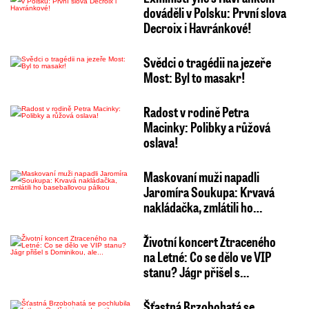
dováděli v Polsku: První slova
Decroix i Havránkové!
Svědci o tragédii na jezeře
Most: Byl to masakr!
Radost v rodině Petra
Macinky: Polibky a růžová
oslava!
Maskovaní muži napadli
Jaromíra Soukupa: Krvavá
nakládačka, zmlátili ho…
Životní koncert Ztraceného
na Letné: Co se dělo ve VIP
stanu? Jágr přišel s…
Šťastná Brzobohatá se