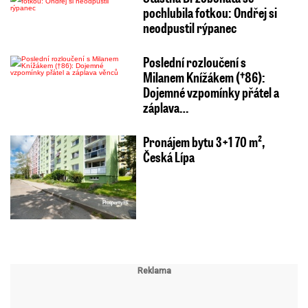
pochlubila fotkou: Ondřej si
neodpustil rýpanec
Poslední rozloučení s
Milanem Knížákem (†86):
Dojemné vzpomínky přátel a
záplava…
Pronájem bytu 3+1 70 m²,
Česká Lípa