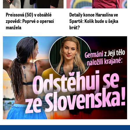
Preissová (50) v obsáhlé
Detaily konce Haraslína ve
zpovědi: Poprvé o operaci
Spartě: Kolik bude u šejka
manžela
brát?
Germáni z Jejího těla: Odstěhuj se, vzkázali jí krajané